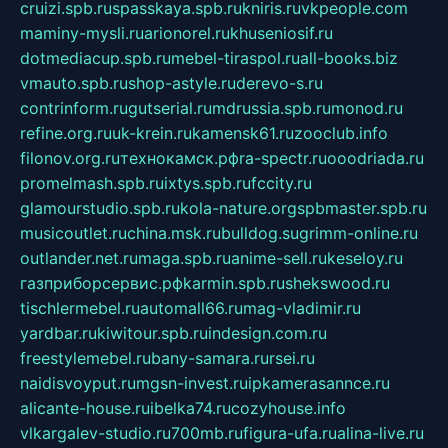
cruizi.spb.ru
spasskaya.spb.ru
kniris.ru
vkpeople.com
maminy-mysli.ru
arionorel.ru
khuseniosif.ru
dotmediacup.spb.ru
mebel-tiraspol.ru
all-books.biz
vmauto.spb.ru
shop-astyle.ru
derevo-s.ru
contrinform.ru
gutserial.ru
mdrussia.spb.ru
monod.ru
refine.org.ru
uk-krein.ru
kamensk61.ru
zooclub.info
filonov.org.ru
технокамск.рф
ra-spectr.ru
ooodriada.ru
promelmash.spb.ru
ixtys.spb.ru
fccity.ru
glamourstudio.spb.ru
kola-nature.org
spbmaster.spb.ru
musicoutlet.ru
china.msk.ru
bulldog.su
grimm-online.ru
outlander.net.ru
maga.spb.ru
anime-sell.ru
keseloy.ru
газприборсервис.рф
karmin.spb.ru
shekswood.ru
tischlermebel.ru
automall66.ru
mag-vladimir.ru
yardbar.ru
kiwitour.spb.ru
indesign.com.ru
freestylemebel.ru
bany-samara.ru
rsei.ru
naidisvoyput.ru
mgsn-invest.ru
ipkamerasannce.ru
alicante-house.ru
ibelka74.ru
cozyhouse.info
vlkargalev-studio.ru
700mb.ru
figura-ufa.ru
alina-live.ru