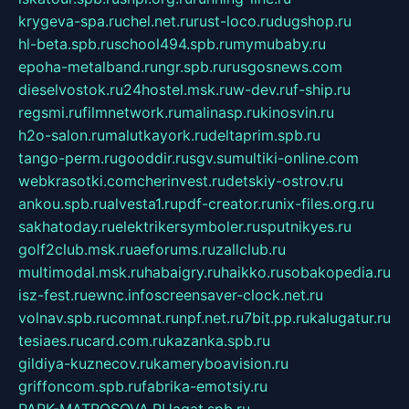
krygeva-spa.ru
chel.net.ru
rust-loco.ru
dugshop.ru
hl-beta.spb.ru
school494.spb.ru
mymubaby.ru
epoha-metalband.ru
ngr.spb.ru
rusgosnews.com
dieselvostok.ru
24hostel.msk.ru
w-dev.ru
f-ship.ru
regsmi.ru
filmnetwork.ru
malinasp.ru
kinosvin.ru
h2o-salon.ru
malutkayork.ru
deltaprim.spb.ru
tango-perm.ru
gooddir.ru
sgv.su
multiki-online.com
webkrasotki.com
cherinvest.ru
detskiy-ostrov.ru
ankou.spb.ru
alvesta1.ru
pdf-creator.ru
nix-files.org.ru
sakhatoday.ru
elektrikersymboler.ru
sputnikyes.ru
golf2club.msk.ru
aeforums.ru
zallclub.ru
multimodal.msk.ru
habaigry.ru
haikko.ru
sobakopedia.ru
isz-fest.ru
ewnc.info
screensaver-clock.net.ru
volnav.spb.ru
comnat.ru
npf.net.ru
7bit.pp.ru
kalugatur.ru
tesiaes.ru
card.com.ru
kazanka.spb.ru
gildiya-kuznecov.ru
kameryboavision.ru
griffoncom.spb.ru
fabrika-emotsiy.ru
PARK-MATROSOVA.RU
agat.spb.ru