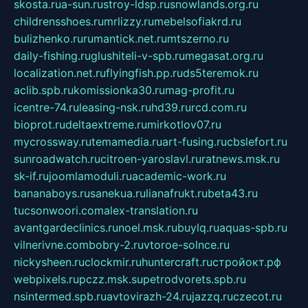
skosta.ru
a-sun.ru
stroy-ldsp.ru
snowlands.org.ru
childrensshoes.ru
mrlizzy.ru
mebelsofiakrd.ru
bulizhenko.ru
rumantick.net.ru
mtszerno.ru
daily-fishing.ru
glushiteli-v-spb.ru
megasat.org.ru
localization.net.ru
flyingfish.pp.ru
ds5teremok.ru
aclib.spb.ru
komissionka30.ru
mag-profit.ru
icentre-74.ru
leasing-nsk.ru
hd39.ru
rcd.com.ru
bioprot.ru
deltaextreme.ru
mirkotlov07.ru
mycrossway.ru
temamedia.ru
art-fusing.ru
cbslefort.ru
sunroadwatch.ru
citroen-yaroslavl.ru
ratnews.msk.ru
sk-if.ru
joomlamoduli.ru
academic-work.ru
bananaboys.ru
sanekua.ru
lianafrukt.ru
beta43.ru
tucsonwoori.com
alex-translation.ru
avantgardeclinics.ru
noel.msk.ru
buylq.ru
aquas-spb.ru
vilnerivne.com
bobry-2.ru
vtoroe-solnce.ru
nickysheen.ru
clockmir.ru
huntercraft.ru
стройокт.рф
webpixels.ru
pczz.msk.su
petrodvorets.spb.ru
nsintermed.spb.ru
avtovirazh-24.ru
jazzq.ru
czecot.ru