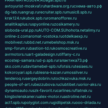
avtoyurist-moskva1.ru
hardware.org.ru
схема-авто.рф
dg-lab.ru
angrup.ru
recruiter.spb.ru
music8.spb.ru
krsk124.ru
kubok.spb.ru
romanofforex.ru
analitikaplus.ru
spyonline.ru
zosikamery.ru
sloboda-ural.pp.ru
AUTO-COM.SU
hohota.net
alimy.ru
online-z.com
aromat-vostoka.ru
otdelkaexp.ru
mobilvest.ru
bbd.net.ru
mebelshop.msk.ru
smp-forum.ru
bastion-td.ru
kosmoscreative.ru
avrmotors.ru
art-galadesign.ru
tiffany-c.ru
ecostep-samara.ru
d-p.spb.ru
галактика73.рф
sko.com.ru
davitamebel-spb.ru
fotsis.ru
tesiaes.ru
kokoroyari.spb.ru
blesna-kazan.ru
mossilver.ru
lenderoq.ru
sergeydobrin.ru
tochkazvuka.msk.ru
people-of-art.ru
bezzubova.ru
clubtibet.ru
orior-aks.ru
dynamoauto.ru
szk-favorit.ru
carlines.ru
flatnsk.ru
kingbolenskaner.ru
alex-motor.ru
astroline.net.ru
act1.spb.ru
polyglot.com.ru
gidlipetsk.ru
ooo-driada.ru