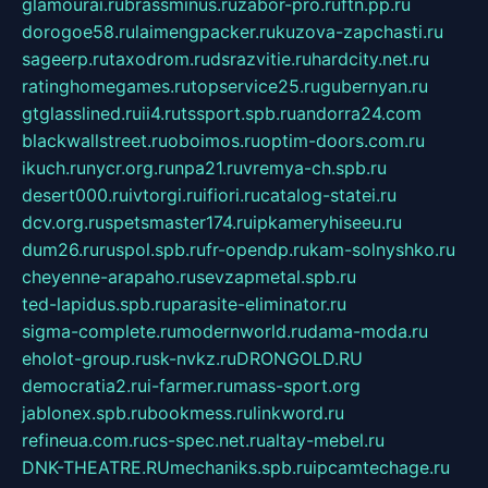
glamourai.ru
brassminus.ru
zabor-pro.ru
ftn.pp.ru
dorogoe58.ru
laimengpacker.ru
kuzova-zapchasti.ru
sageerp.ru
taxodrom.ru
dsrazvitie.ru
hardcity.net.ru
ratinghomegames.ru
topservice25.ru
gubernyan.ru
gtglasslined.ru
ii4.ru
tssport.spb.ru
andorra24.com
blackwallstreet.ru
oboimos.ru
optim-doors.com.ru
ikuch.ru
nycr.org.ru
npa21.ru
vremya-ch.spb.ru
desert000.ru
ivtorgi.ru
ifiori.ru
catalog-statei.ru
dcv.org.ru
spetsmaster174.ru
ipkameryhiseeu.ru
dum26.ru
ruspol.spb.ru
fr-opendp.ru
kam-solnyshko.ru
cheyenne-arapaho.ru
sevzapmetal.spb.ru
ted-lapidus.spb.ru
parasite-eliminator.ru
sigma-complete.ru
modernworld.ru
dama-moda.ru
eholot-group.ru
sk-nvkz.ru
DRONGOLD.RU
democratia2.ru
i-farmer.ru
mass-sport.org
jablonex.spb.ru
bookmess.ru
linkword.ru
refineua.com.ru
cs-spec.net.ru
altay-mebel.ru
DNK-THEATRE.RU
mechaniks.spb.ru
ipcamtechage.ru