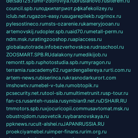
detsad125.ru
mir-zdoroviya.ru
bruslanovo.ru
siterem.ru
council.spb.ru
лодкипатриот.рф
kafekolizey.ru
iclub.net.ru
gazon-easy.ru
sugarepilekb.ru
grinox.ru
pylesostineco.ru
msts-ozarenie.ru
kameryjooan.ru
artemovskij.ru
dopler.spb.ru
aid70.ru
metall-perm.ru
ndm.msk.ru
ratingzooshop.ru
apiaccess.ru
globalautotrade.info
bezverhovskoe.ru
drsschool.ru
ZOOSMART.SPB.RU
dalakony.ru
medikijob.ru
remontt.spb.ru
photostudia.spb.ru
myragon.ru
terramia.ru
academy62.ru
gardengallereya.ru
rti.com.ru
artem-news.ru
biserinca.ru
krasnodarkurort.com
imshowtv.ru
mebel-v-tule.ru
mobtopik.ru
pcsecurity.net.ru
tool-sib.ru
multimetrunit.ru
sp-tour.ru
fan-cs.ru
santeh-russia.ru
symbian9.net.ru
DSHAIR.RU
tmmotors.spb.ru
xjocuricopii.com
musavtomat.msk.ru
obustrojdom.ru
sovetcik.ru
ybaranovskaya.ru
ppknews.ru
cult-alshei.ru
JAPANRUSSIA.RU
proekciyamebel.ru
imper-finans.ru
rim.org.ru