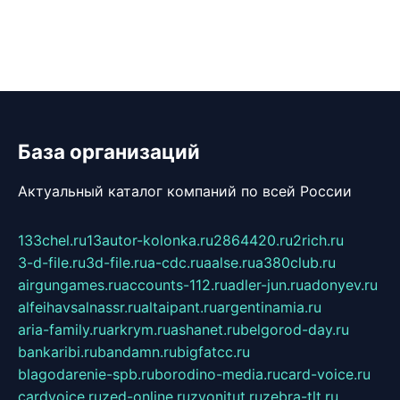
База организаций
Актуальный каталог компаний по всей России
133chel.ru
13autor-kolonka.ru
2864420.ru
2rich.ru
3-d-file.ru
3d-file.ru
a-cdc.ru
aalse.ru
a380club.ru
airgungames.ru
accounts-112.ru
adler-jun.ru
adonyev.ru
alfeihavsalnassr.ru
altaipant.ru
argentinamia.ru
aria-family.ru
arkrym.ru
ashanet.ru
belgorod-day.ru
bankaribi.ru
bandamn.ru
bigfatcc.ru
blagodarenie-spb.ru
borodino-media.ru
card-voice.ru
cardvoice.ru
zed-online.ru
zvonitut.ru
zebra-tlt.ru