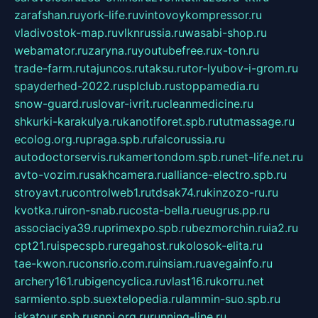
zarafshan.ru
york-life.ru
vintovoykompressor.ru
vladivostok-map.ru
vlknrussia.ru
wasabi-shop.ru
webamator.ru
zaryna.ru
youtubefree.ru
x-ton.ru
trade-farm.ru
tajuncos.ru
taksu.ru
tor-lyubov-i-grom.ru
spayderhed-2022.ru
splclub.ru
stoppamedia.ru
snow-guard.ru
slovar-ivrit.ru
cleanmedicine.ru
shkurki-karakulya.ru
kanotiforet.spb.ru
tutmassage.ru
ecolog.org.ru
praga.spb.ru
falcorussia.ru
autodoctorservis.ru
kamertondom.spb.ru
net-life.net.ru
avto-vozim.ru
sakhcamera.ru
alliance-electro.spb.ru
stroyavt.ru
controlweb1.ru
tdsak74.ru
kinzozo-ru.ru
kvotka.ru
iron-snab.ru
costa-bella.ru
eugrus.pp.ru
associaciya39.ru
primexpo.spb.ru
bezmorchin.ru
ia2.ru
cpt21.ru
ispecspb.ru
regahost.ru
kolosok-elita.ru
tae-kwon.ru
consrio.com.ru
insiam.ru
avegainfo.ru
archery161.ru
bigencyclica.ru
vlast16.ru
korru.net
sarmiento.spb.su
extelopedia.ru
lammin-suo.spb.ru
iskatour.spb.ru
snpi.org.ru
running-line.ru