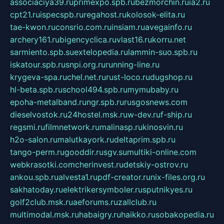
associaciya39.ru
primexpo.spb.ru
bezmorchin.ru
ia2.ru
cpt21.ru
ispecspb.ru
regahost.ru
kolosok-elita.ru
tae-kwon.ru
consrio.com.ru
insiam.ru
avegainfo.ru
archery161.ru
bigencyclica.ru
vlast16.ru
korru.net
sarmiento.spb.su
extelopedia.ru
lammin-suo.spb.ru
iskatour.spb.ru
snpi.org.ru
running-line.ru
krygeva-spa.ru
chel.net.ru
rust-loco.ru
dugshop.ru
hl-beta.spb.ru
school494.spb.ru
mymubaby.ru
epoha-metalband.ru
ngr.spb.ru
rusgosnews.com
dieselvostok.ru
24hostel.msk.ru
w-dev.ru
f-ship.ru
regsmi.ru
filmnetwork.ru
malinasp.ru
kinosvin.ru
h2o-salon.ru
malutkayork.ru
deltaprim.spb.ru
tango-perm.ru
gooddir.ru
sgv.su
multiki-online.com
webkrasotki.com
cherinvest.ru
detskiy-ostrov.ru
ankou.spb.ru
alvesta1.ru
pdf-creator.ru
nix-files.org.ru
sakhatoday.ru
elektrikersymboler.ru
sputnikyes.ru
golf2club.msk.ru
aeforums.ru
zallclub.ru
multimodal.msk.ru
habaigry.ru
haikko.ru
sobakopedia.ru