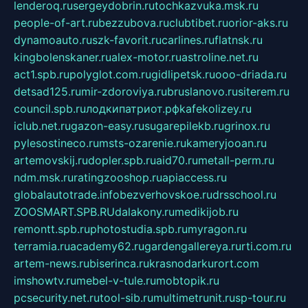
lenderoq.ru
sergeydobrin.ru
tochkazvuka.msk.ru
people-of-art.ru
bezzubova.ru
clubtibet.ru
orior-aks.ru
dynamoauto.ru
szk-favorit.ru
carlines.ru
flatnsk.ru
kingbolenskaner.ru
alex-motor.ru
astroline.net.ru
act1.spb.ru
polyglot.com.ru
gidlipetsk.ru
ooo-driada.ru
detsad125.ru
mir-zdoroviya.ru
bruslanovo.ru
siterem.ru
council.spb.ru
лодкипатриот.рф
kafekolizey.ru
iclub.net.ru
gazon-easy.ru
sugarepilekb.ru
grinox.ru
pylesostineco.ru
msts-ozarenie.ru
kameryjooan.ru
artemovskij.ru
dopler.spb.ru
aid70.ru
metall-perm.ru
ndm.msk.ru
ratingzooshop.ru
apiaccess.ru
globalautotrade.info
bezverhovskoe.ru
drsschool.ru
ZOOSMART.SPB.RU
dalakony.ru
medikijob.ru
remontt.spb.ru
photostudia.spb.ru
myragon.ru
terramia.ru
academy62.ru
gardengallereya.ru
rti.com.ru
artem-news.ru
biserinca.ru
krasnodarkurort.com
imshowtv.ru
mebel-v-tule.ru
mobtopik.ru
pcsecurity.net.ru
tool-sib.ru
multimetrunit.ru
sp-tour.ru