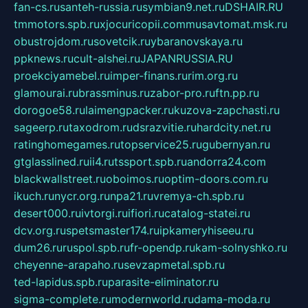
fan-cs.ru
santeh-russia.ru
symbian9.net.ru
DSHAIR.RU
tmmotors.spb.ru
xjocuricopii.com
musavtomat.msk.ru
obustrojdom.ru
sovetcik.ru
ybaranovskaya.ru
ppknews.ru
cult-alshei.ru
JAPANRUSSIA.RU
proekciyamebel.ru
imper-finans.ru
rim.org.ru
glamourai.ru
brassminus.ru
zabor-pro.ru
ftn.pp.ru
dorogoe58.ru
laimengpacker.ru
kuzova-zapchasti.ru
sageerp.ru
taxodrom.ru
dsrazvitie.ru
hardcity.net.ru
ratinghomegames.ru
topservice25.ru
gubernyan.ru
gtglasslined.ru
ii4.ru
tssport.spb.ru
andorra24.com
blackwallstreet.ru
oboimos.ru
optim-doors.com.ru
ikuch.ru
nycr.org.ru
npa21.ru
vremya-ch.spb.ru
desert000.ru
ivtorgi.ru
ifiori.ru
catalog-statei.ru
dcv.org.ru
spetsmaster174.ru
ipkameryhiseeu.ru
dum26.ru
ruspol.spb.ru
fr-opendp.ru
kam-solnyshko.ru
cheyenne-arapaho.ru
sevzapmetal.spb.ru
ted-lapidus.spb.ru
parasite-eliminator.ru
sigma-complete.ru
modernworld.ru
dama-moda.ru