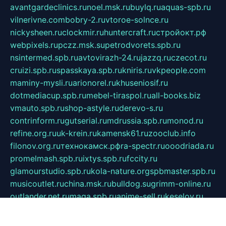
avantgardeclinics.ru
noel.msk.ru
buylq.ru
aquas-spb.ru
vilnerivne.com
bobry-2.ru
vtoroe-solnce.ru
nickysheen.ru
clockmir.ru
huntercraft.ru
стройокт.рф
webpixels.ru
pczz.msk.su
petrodvorets.spb.ru
nsintermed.spb.ru
avtovirazh-24.ru
jazzq.ru
czecot.ru
cruizi.spb.ru
spasskaya.spb.ru
kniris.ru
vkpeople.com
maminy-mysli.ru
arionorel.ru
khuseniosif.ru
dotmediacup.spb.ru
mebel-tiraspol.ru
all-books.biz
vmauto.spb.ru
shop-astyle.ru
derevo-s.ru
contrinform.ru
gutserial.ru
mdrussia.spb.ru
monod.ru
refine.org.ru
uk-krein.ru
kamensk61.ru
zooclub.info
filonov.org.ru
технокамск.рф
ra-spectr.ru
ooodriada.ru
promelmash.spb.ru
ixtys.spb.ru
fccity.ru
glamourstudio.spb.ru
kola-nature.org
spbmaster.spb.ru
musicoutlet.ru
china.msk.ru
bulldog.su
grimm-online.ru
outlander.net.ru
maga.spb.ru
anime-sell.ru
keseloy.ru
газприборсервис.рф
karmin.spb.ru
shekswood.ru
tischlermebel.ru
automall66.ru
mag-vladimir.ru