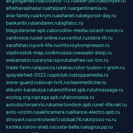
airgungames.ru
accounts-112.ru
adler-jun.ru
adonyev.ru
alfeihavsalnassr.ru
altaipant.ru
argentinamia.ru
aria-family.ru
arkrym.ru
ashanet.ru
belgorod-day.ru
bankaribi.ru
bandamn.ru
bigfatcc.ru
blagodarenie-spb.ru
borodino-media.ru
card-voice.ru
cardvoice.ru
zed-online.ru
zvonitut.ru
zebra-tlt.ru
zarafshan.ru
york-life.ru
vintovoykompressor.ru
vladivostok-map.ru
vlknrussia.ru
wasabi-shop.ru
webamator.ru
zaryna.ru
youtubefree.ru
x-ton.ru
trade-farm.ru
tajuncos.ru
taksu.ru
tor-lyubov-i-grom.ru
spayderhed-2022.ru
splclub.ru
stoppamedia.ru
snow-guard.ru
slovar-ivrit.ru
cleanmedicine.ru
shkurki-karakulya.ru
kanotiforet.spb.ru
tutmassage.ru
ecolog.org.ru
praga.spb.ru
falcorussia.ru
autodoctorservis.ru
kamertondom.spb.ru
net-life.net.ru
avto-vozim.ru
sakhcamera.ru
alliance-electro.spb.ru
stroyavt.ru
controlweb1.ru
tdsak74.ru
kinzozo-ru.ru
kvotka.ru
iron-snab.ru
costa-bella.ru
eugrus.pp.ru