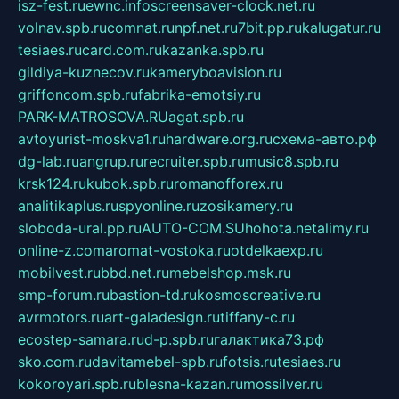
isz-fest.ru
ewnc.info
screensaver-clock.net.ru
volnav.spb.ru
comnat.ru
npf.net.ru
7bit.pp.ru
kalugatur.ru
tesiaes.ru
card.com.ru
kazanka.spb.ru
gildiya-kuznecov.ru
kameryboavision.ru
griffoncom.spb.ru
fabrika-emotsiy.ru
PARK-MATROSOVA.RU
agat.spb.ru
avtoyurist-moskva1.ru
hardware.org.ru
схема-авто.рф
dg-lab.ru
angrup.ru
recruiter.spb.ru
music8.spb.ru
krsk124.ru
kubok.spb.ru
romanofforex.ru
analitikaplus.ru
spyonline.ru
zosikamery.ru
sloboda-ural.pp.ru
AUTO-COM.SU
hohota.net
alimy.ru
online-z.com
aromat-vostoka.ru
otdelkaexp.ru
mobilvest.ru
bbd.net.ru
mebelshop.msk.ru
smp-forum.ru
bastion-td.ru
kosmoscreative.ru
avrmotors.ru
art-galadesign.ru
tiffany-c.ru
ecostep-samara.ru
d-p.spb.ru
галактика73.рф
sko.com.ru
davitamebel-spb.ru
fotsis.ru
tesiaes.ru
kokoroyari.spb.ru
blesna-kazan.ru
mossilver.ru