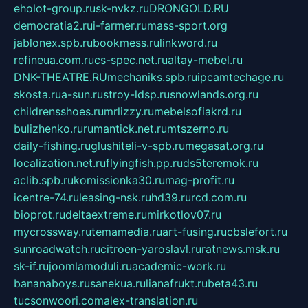
eholot-group.ru
sk-nvkz.ru
DRONGOLD.RU
democratia2.ru
i-farmer.ru
mass-sport.org
jablonex.spb.ru
bookmess.ru
linkword.ru
refineua.com.ru
cs-spec.net.ru
altay-mebel.ru
DNK-THEATRE.RU
mechaniks.spb.ru
ipcamtechage.ru
skosta.ru
a-sun.ru
stroy-ldsp.ru
snowlands.org.ru
childrensshoes.ru
mrlizzy.ru
mebelsofiakrd.ru
bulizhenko.ru
rumantick.net.ru
mtszerno.ru
daily-fishing.ru
glushiteli-v-spb.ru
megasat.org.ru
localization.net.ru
flyingfish.pp.ru
ds5teremok.ru
aclib.spb.ru
komissionka30.ru
mag-profit.ru
icentre-74.ru
leasing-nsk.ru
hd39.ru
rcd.com.ru
bioprot.ru
deltaextreme.ru
mirkotlov07.ru
mycrossway.ru
temamedia.ru
art-fusing.ru
cbslefort.ru
sunroadwatch.ru
citroen-yaroslavl.ru
ratnews.msk.ru
sk-if.ru
joomlamoduli.ru
academic-work.ru
bananaboys.ru
sanekua.ru
lianafrukt.ru
beta43.ru
tucsonwoori.com
alex-translation.ru