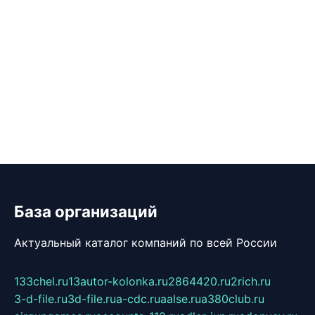
База организаций
Актуальный каталог компаний по всей России
133chel.ru
13autor-kolonka.ru
2864420.ru
2rich.ru
3-d-file.ru
3d-file.ru
a-cdc.ru
aalse.ru
a380club.ru