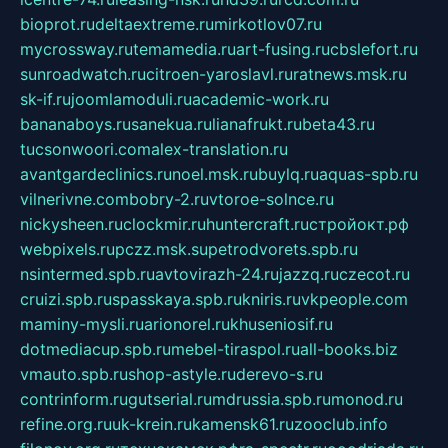
bioprot.ru
deltaextreme.ru
mirkotlov07.ru
mycrossway.ru
temamedia.ru
art-fusing.ru
cbslefort.ru
sunroadwatch.ru
citroen-yaroslavl.ru
ratnews.msk.ru
sk-if.ru
joomlamoduli.ru
academic-work.ru
bananaboys.ru
sanekua.ru
lianafrukt.ru
beta43.ru
tucsonwoori.com
alex-translation.ru
avantgardeclinics.ru
noel.msk.ru
buylq.ru
aquas-spb.ru
vilnerivne.com
bobry-2.ru
vtoroe-solnce.ru
nickysheen.ru
clockmir.ru
huntercraft.ru
стройокт.рф
webpixels.ru
pczz.msk.su
petrodvorets.spb.ru
nsintermed.spb.ru
avtovirazh-24.ru
jazzq.ru
czecot.ru
cruizi.spb.ru
spasskaya.spb.ru
kniris.ru
vkpeople.com
maminy-mysli.ru
arionorel.ru
khuseniosif.ru
dotmediacup.spb.ru
mebel-tiraspol.ru
all-books.biz
vmauto.spb.ru
shop-astyle.ru
derevo-s.ru
contrinform.ru
gutserial.ru
mdrussia.spb.ru
monod.ru
refine.org.ru
uk-krein.ru
kamensk61.ru
zooclub.info