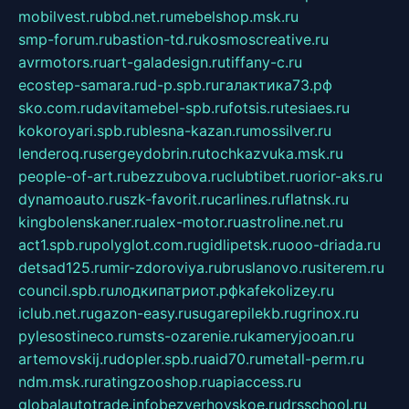
mobilvest.ru
bbd.net.ru
mebelshop.msk.ru
smp-forum.ru
bastion-td.ru
kosmoscreative.ru
avrmotors.ru
art-galadesign.ru
tiffany-c.ru
ecostep-samara.ru
d-p.spb.ru
галактика73.рф
sko.com.ru
davitamebel-spb.ru
fotsis.ru
tesiaes.ru
kokoroyari.spb.ru
blesna-kazan.ru
mossilver.ru
lenderoq.ru
sergeydobrin.ru
tochkazvuka.msk.ru
people-of-art.ru
bezzubova.ru
clubtibet.ru
orior-aks.ru
dynamoauto.ru
szk-favorit.ru
carlines.ru
flatnsk.ru
kingbolenskaner.ru
alex-motor.ru
astroline.net.ru
act1.spb.ru
polyglot.com.ru
gidlipetsk.ru
ooo-driada.ru
detsad125.ru
mir-zdoroviya.ru
bruslanovo.ru
siterem.ru
council.spb.ru
лодкипатриот.рф
kafekolizey.ru
iclub.net.ru
gazon-easy.ru
sugarepilekb.ru
grinox.ru
pylesostineco.ru
msts-ozarenie.ru
kameryjooan.ru
artemovskij.ru
dopler.spb.ru
aid70.ru
metall-perm.ru
ndm.msk.ru
ratingzooshop.ru
apiaccess.ru
globalautotrade.info
bezverhovskoe.ru
drsschool.ru