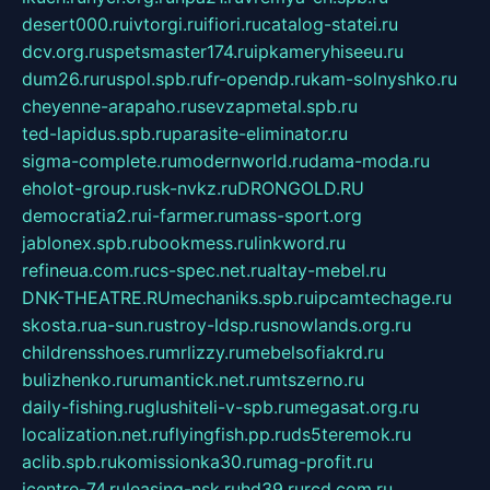
desert000.ru
ivtorgi.ru
ifiori.ru
catalog-statei.ru
dcv.org.ru
spetsmaster174.ru
ipkameryhiseeu.ru
dum26.ru
ruspol.spb.ru
fr-opendp.ru
kam-solnyshko.ru
cheyenne-arapaho.ru
sevzapmetal.spb.ru
ted-lapidus.spb.ru
parasite-eliminator.ru
sigma-complete.ru
modernworld.ru
dama-moda.ru
eholot-group.ru
sk-nvkz.ru
DRONGOLD.RU
democratia2.ru
i-farmer.ru
mass-sport.org
jablonex.spb.ru
bookmess.ru
linkword.ru
refineua.com.ru
cs-spec.net.ru
altay-mebel.ru
DNK-THEATRE.RU
mechaniks.spb.ru
ipcamtechage.ru
skosta.ru
a-sun.ru
stroy-ldsp.ru
snowlands.org.ru
childrensshoes.ru
mrlizzy.ru
mebelsofiakrd.ru
bulizhenko.ru
rumantick.net.ru
mtszerno.ru
daily-fishing.ru
glushiteli-v-spb.ru
megasat.org.ru
localization.net.ru
flyingfish.pp.ru
ds5teremok.ru
aclib.spb.ru
komissionka30.ru
mag-profit.ru
icentre-74.ru
leasing-nsk.ru
hd39.ru
rcd.com.ru