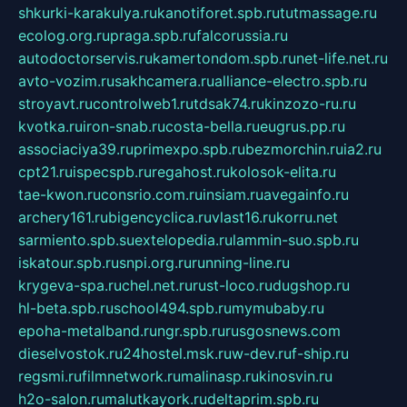
shkurki-karakulya.ru
kanotiforet.spb.ru
tutmassage.ru
ecolog.org.ru
praga.spb.ru
falcorussia.ru
autodoctorservis.ru
kamertondom.spb.ru
net-life.net.ru
avto-vozim.ru
sakhcamera.ru
alliance-electro.spb.ru
stroyavt.ru
controlweb1.ru
tdsak74.ru
kinzozo-ru.ru
kvotka.ru
iron-snab.ru
costa-bella.ru
eugrus.pp.ru
associaciya39.ru
primexpo.spb.ru
bezmorchin.ru
ia2.ru
cpt21.ru
ispecspb.ru
regahost.ru
kolosok-elita.ru
tae-kwon.ru
consrio.com.ru
insiam.ru
avegainfo.ru
archery161.ru
bigencyclica.ru
vlast16.ru
korru.net
sarmiento.spb.su
extelopedia.ru
lammin-suo.spb.ru
iskatour.spb.ru
snpi.org.ru
running-line.ru
krygeva-spa.ru
chel.net.ru
rust-loco.ru
dugshop.ru
hl-beta.spb.ru
school494.spb.ru
mymubaby.ru
epoha-metalband.ru
ngr.spb.ru
rusgosnews.com
dieselvostok.ru
24hostel.msk.ru
w-dev.ru
f-ship.ru
regsmi.ru
filmnetwork.ru
malinasp.ru
kinosvin.ru
h2o-salon.ru
malutkayork.ru
deltaprim.spb.ru