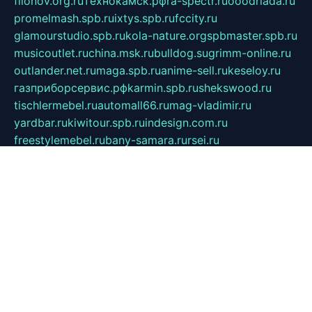
filonov.org.ru
технокамск.рф
ra-spectr.ru
ooodriada.ru
promelmash.spb.ru
ixtys.spb.ru
fccity.ru
glamourstudio.spb.ru
kola-nature.org
spbmaster.spb.ru
musicoutlet.ru
china.msk.ru
bulldog.su
grimm-online.ru
outlander.net.ru
maga.spb.ru
anime-sell.ru
keseloy.ru
газприборсервис.рф
karmin.spb.ru
shekswood.ru
tischlermebel.ru
automall66.ru
mag-vladimir.ru
yardbar.ru
kiwitour.spb.ru
indesign.com.ru
freestylemebel.ru
bany-samara.ru
rsei.ru
naidisvoyput.ru
mgsn-invest.ru
ipkamerasannce.ru
alicante-house.ru
ibelka74.ru
cozyhouse.info
vlkargalev-studio.ru
700mb.ru
figura-ufa.ru
alina-live.ru
belarusiannews.ru
womenknow.ru
dos-vniimk.ru
sega.net.ru
dv.net.ru
phenomenonsofhistory.com
telesputnik.net.ru
wall.pp.ru
pylesosroidmi.ru
gtc-clan.ru
cligs.ru
bibikazap.ru
popova.org.ru
netwhistler.spb.ru
bellvil.ru
bonzon.ru
iss-vladik.ru
defiparis.net.ru
las-gryzas.ru
amku.ru