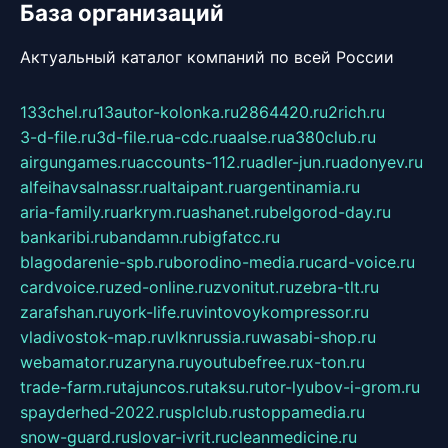
База организаций
Актуальный каталог компаний по всей России
133chel.ru
13autor-kolonka.ru
2864420.ru
2rich.ru
3-d-file.ru
3d-file.ru
a-cdc.ru
aalse.ru
a380club.ru
airgungames.ru
accounts-112.ru
adler-jun.ru
adonyev.ru
alfeihavsalnassr.ru
altaipant.ru
argentinamia.ru
aria-family.ru
arkrym.ru
ashanet.ru
belgorod-day.ru
bankaribi.ru
bandamn.ru
bigfatcc.ru
blagodarenie-spb.ru
borodino-media.ru
card-voice.ru
cardvoice.ru
zed-online.ru
zvonitut.ru
zebra-tlt.ru
zarafshan.ru
york-life.ru
vintovoykompressor.ru
vladivostok-map.ru
vlknrussia.ru
wasabi-shop.ru
webamator.ru
zaryna.ru
youtubefree.ru
x-ton.ru
trade-farm.ru
tajuncos.ru
taksu.ru
tor-lyubov-i-grom.ru
spayderhed-2022.ru
splclub.ru
stoppamedia.ru
snow-guard.ru
slovar-ivrit.ru
cleanmedicine.ru