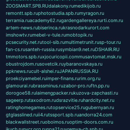
ZOOSMART.SPB.RU
dalakony.ru
medikijob.ru
remontt.spb.ru
photostudia.spb.ru
myragon.ru
terramia.ru
academy62.ru
gardengallereya.ru
rti.com.ru
artem-news.ru
biserinca.ru
krasnodarkurort.com
imshowtv.ru
mebel-v-tule.ru
mobtopik.ru
pcsecurity.net.ru
tool-sib.ru
multimetrunit.ru
sp-tour.ru
fan-cs.ru
santeh-russia.ru
symbian9.net.ru
DSHAIR.RU
tmmotors.spb.ru
xjocuricopii.com
musavtomat.msk.ru
obustrojdom.ru
sovetcik.ru
ybaranovskaya.ru
ppknews.ru
cult-alshei.ru
JAPANRUSSIA.RU
proekciyamebel.ru
imper-finans.ru
rim.org.ru
glamourai.ru
brassminus.ru
zabor-pro.ru
ftn.pp.ru
dorogoe58.ru
laimengpacker.ru
kuzova-zapchasti.ru
sageerp.ru
taxodrom.ru
dsrazvitie.ru
hardcity.net.ru
ratinghomegames.ru
topservice25.ru
gubernyan.ru
gtglasslined.ru
ii4.ru
tssport.spb.ru
andorra24.com
blackwallstreet.ru
oboimos.ru
optim-doors.com.ru
ikuch.ru
nycr.org.ru
npa21.ru
vremya-ch.spb.ru