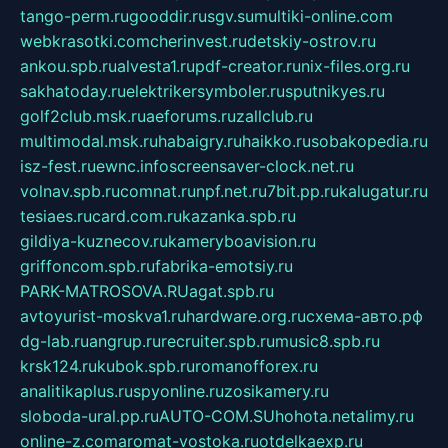
tango-perm.ru
gooddir.ru
sgv.su
multiki-online.com
webkrasotki.com
cherinvest.ru
detskiy-ostrov.ru
ankou.spb.ru
alvesta1.ru
pdf-creator.ru
nix-files.org.ru
sakhatoday.ru
elektrikersymboler.ru
sputnikyes.ru
golf2club.msk.ru
aeforums.ru
zallclub.ru
multimodal.msk.ru
habaigry.ru
haikko.ru
sobakopedia.ru
isz-fest.ru
ewnc.info
screensaver-clock.net.ru
volnav.spb.ru
comnat.ru
npf.net.ru
7bit.pp.ru
kalugatur.ru
tesiaes.ru
card.com.ru
kazanka.spb.ru
gildiya-kuznecov.ru
kameryboavision.ru
griffoncom.spb.ru
fabrika-emotsiy.ru
PARK-MATROSOVA.RU
agat.spb.ru
avtoyurist-moskva1.ru
hardware.org.ru
схема-авто.рф
dg-lab.ru
angrup.ru
recruiter.spb.ru
music8.spb.ru
krsk124.ru
kubok.spb.ru
romanofforex.ru
analitikaplus.ru
spyonline.ru
zosikamery.ru
sloboda-ural.pp.ru
AUTO-COM.SU
hohota.net
alimy.ru
online-z.com
aromat-vostoka.ru
otdelkaexp.ru