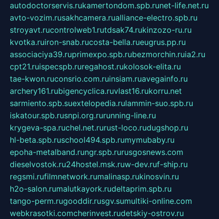
autodoctorservis.ru
kamertondom.spb.ru
net-life.net.ru
avto-vozim.ru
sakhcamera.ru
alliance-electro.spb.ru
stroyavt.ru
controlweb1.ru
tdsak74.ru
kinzozo-ru.ru
kvotka.ru
iron-snab.ru
costa-bella.ru
eugrus.pp.ru
associaciya39.ru
primexpo.spb.ru
bezmorchin.ru
ia2.ru
cpt21.ru
ispecspb.ru
regahost.ru
kolosok-elita.ru
tae-kwon.ru
consrio.com.ru
insiam.ru
avegainfo.ru
archery161.ru
bigencyclica.ru
vlast16.ru
korru.net
sarmiento.spb.su
extelopedia.ru
lammin-suo.spb.ru
iskatour.spb.ru
snpi.org.ru
running-line.ru
krygeva-spa.ru
chel.net.ru
rust-loco.ru
dugshop.ru
hl-beta.spb.ru
school494.spb.ru
mymubaby.ru
epoha-metalband.ru
ngr.spb.ru
rusgosnews.com
dieselvostok.ru
24hostel.msk.ru
w-dev.ru
f-ship.ru
regsmi.ru
filmnetwork.ru
malinasp.ru
kinosvin.ru
h2o-salon.ru
malutkayork.ru
deltaprim.spb.ru
tango-perm.ru
gooddir.ru
sgv.su
multiki-online.com
webkrasotki.com
cherinvest.ru
detskiy-ostrov.ru