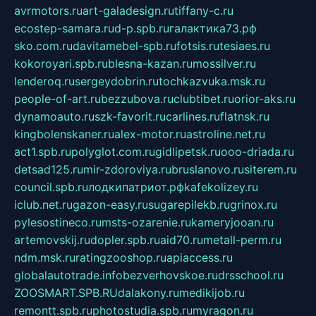
avrmotors.ru
art-galadesign.ru
tiffany-c.ru
ecostep-samara.ru
d-p.spb.ru
галактика73.рф
sko.com.ru
davitamebel-spb.ru
fotsis.ru
tesiaes.ru
kokoroyari.spb.ru
blesna-kazan.ru
mossilver.ru
lenderoq.ru
sergeydobrin.ru
tochkazvuka.msk.ru
people-of-art.ru
bezzubova.ru
clubtibet.ru
orior-aks.ru
dynamoauto.ru
szk-favorit.ru
carlines.ru
flatnsk.ru
kingbolenskaner.ru
alex-motor.ru
astroline.net.ru
act1.spb.ru
polyglot.com.ru
gidlipetsk.ru
ooo-driada.ru
detsad125.ru
mir-zdoroviya.ru
bruslanovo.ru
siterem.ru
council.spb.ru
лодкипатриот.рф
kafekolizey.ru
iclub.net.ru
gazon-easy.ru
sugarepilekb.ru
grinox.ru
pylesostineco.ru
msts-ozarenie.ru
kameryjooan.ru
artemovskij.ru
dopler.spb.ru
aid70.ru
metall-perm.ru
ndm.msk.ru
ratingzooshop.ru
apiaccess.ru
globalautotrade.info
bezverhovskoe.ru
drsschool.ru
ZOOSMART.SPB.RU
dalakony.ru
medikijob.ru
remontt.spb.ru
photostudia.spb.ru
myragon.ru