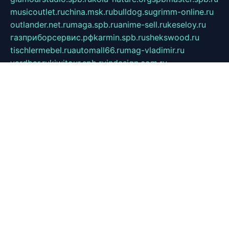
musicoutlet.ru
china.msk.ru
bulldog.su
grimm-online.ru
outlander.net.ru
maga.spb.ru
anime-sell.ru
keseloy.ru
газприборсервис.рф
karmin.spb.ru
shekswood.ru
tischlermebel.ru
automall66.ru
mag-vladimir.ru
yardbar.ru
kiwitour.spb.ru
indesign.com.ru
freestylemebel.ru
bany-samara.ru
rsei.ru
naidisvoyput.ru
mgsn-invest.ru
ipkamerasannce.ru
alicante-house.ru
ibelka74.ru
cozyhouse.info
vlkargalev-studio.ru
700mb.ru
figura-ufa.ru
alina-live.ru
belarusiannews.ru
womenknow.ru
dos-vniimk.ru
sega.net.ru
dv.net.ru
phenomenonsofhistory.com
telesputnik.net.ru
wall.pp.ru
pylesosroidmi.ru
gtc-clan.ru
cligs.ru
bibikazap.ru
popova.org.ru
netwhistler.spb.ru
bellvil.ru
bonzon.ru
iss-vladik.ru
defiparis.net.ru
las-gryzas.ru
amku.ru
electednews.spb.ru
feather.org.ru
spar72.ru
tankiigri.ru
dominus.com.ru
ibtree.ru
sanykool.pp.ru
unixlib.org.ru
menatep.spb.ru
gartenterrassen.ru
printeka.ru