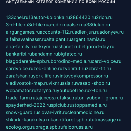
Актуальный каталог компаний по всей России
133chel.ru
13autor-kolonka.ru
2864420.ru
2rich.ru
3-d-file.ru
3d-file.ru
a-cdc.ru
aalse.ru
a380club.ru
airgungames.ru
accounts-112.ru
adler-jun.ru
adonyev.ru
alfeihavsalnassr.ru
altaipant.ru
argentinamia.ru
aria-family.ru
arkrym.ru
ashanet.ru
belgorod-day.ru
bankaribi.ru
bandamn.ru
bigfatcc.ru
blagodarenie-spb.ru
borodino-media.ru
card-voice.ru
cardvoice.ru
zed-online.ru
zvonitut.ru
zebra-tlt.ru
zarafshan.ru
york-life.ru
vintovoykompressor.ru
vladivostok-map.ru
vlknrussia.ru
wasabi-shop.ru
webamator.ru
zaryna.ru
youtubefree.ru
x-ton.ru
trade-farm.ru
tajuncos.ru
taksu.ru
tor-lyubov-i-grom.ru
spayderhed-2022.ru
splclub.ru
stoppamedia.ru
snow-guard.ru
slovar-ivrit.ru
cleanmedicine.ru
shkurki-karakulya.ru
kanotiforet.spb.ru
tutmassage.ru
ecolog.org.ru
praga.spb.ru
falcorussia.ru