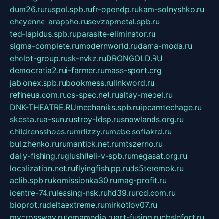
dum26.ru
ruspol.spb.ru
fr-opendp.ru
kam-solnyshko.ru
cheyenne-arapaho.ru
sevzapmetal.spb.ru
ted-lapidus.spb.ru
parasite-eliminator.ru
sigma-complete.ru
modernworld.ru
dama-moda.ru
eholot-group.ru
sk-nvkz.ru
DRONGOLD.RU
democratia2.ru
i-farmer.ru
mass-sport.org
jablonex.spb.ru
bookmess.ru
linkword.ru
refineua.com.ru
cs-spec.net.ru
altay-mebel.ru
DNK-THEATRE.RU
mechaniks.spb.ru
ipcamtechage.ru
skosta.ru
a-sun.ru
stroy-ldsp.ru
snowlands.org.ru
childrensshoes.ru
mrlizzy.ru
mebelsofiakrd.ru
bulizhenko.ru
rumantick.net.ru
mtszerno.ru
daily-fishing.ru
glushiteli-v-spb.ru
megasat.org.ru
localization.net.ru
flyingfish.pp.ru
ds5teremok.ru
aclib.spb.ru
komissionka30.ru
mag-profit.ru
icentre-74.ru
leasing-nsk.ru
hd39.ru
rcd.com.ru
bioprot.ru
deltaextreme.ru
mirkotlov07.ru
mycrossway.ru
temamedia.ru
art-fusing.ru
cbslefort.ru