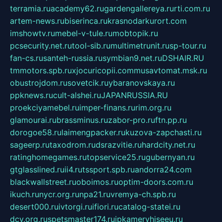
terramia.ru
academy62.ru
gardengallereya.ru
rti.com.ru
artem-news.ru
biserinca.ru
krasnodarkurort.com
imshowtv.ru
mebel-v-tule.ru
mobtopik.ru
pcsecurity.net.ru
tool-sib.ru
multimetrunit.ru
sp-tour.ru
fan-cs.ru
santeh-russia.ru
symbian9.net.ru
DSHAIR.RU
tmmotors.spb.ru
xjocuricopii.com
musavtomat.msk.ru
obustrojdom.ru
sovetcik.ru
ybaranovskaya.ru
ppknews.ru
cult-alshei.ru
JAPANRUSSIA.RU
proekciyamebel.ru
imper-finans.ru
rim.org.ru
glamourai.ru
brassminus.ru
zabor-pro.ru
ftn.pp.ru
dorogoe58.ru
laimengpacker.ru
kuzova-zapchasti.ru
sageerp.ru
taxodrom.ru
dsrazvitie.ru
hardcity.net.ru
ratinghomegames.ru
topservice25.ru
gubernyan.ru
gtglasslined.ru
ii4.ru
tssport.spb.ru
andorra24.com
blackwallstreet.ru
oboimos.ru
optim-doors.com.ru
ikuch.ru
nycr.org.ru
npa21.ru
vremya-ch.spb.ru
desert000.ru
ivtorgi.ru
ifiori.ru
catalog-statei.ru
dcv.org.ru
spetsmaster174.ru
ipkameryhiseeu.ru