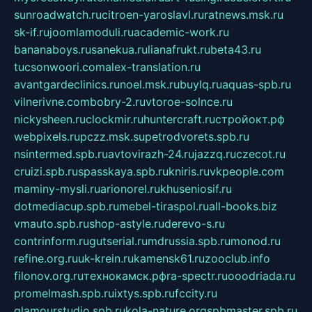
sunroadwatch.ru
citroen-yaroslavl.ru
ratnews.msk.ru
sk-if.ru
joomlamoduli.ru
academic-work.ru
bananaboys.ru
sanekua.ru
lianafrukt.ru
beta43.ru
tucsonwoori.com
alex-translation.ru
avantgardeclinics.ru
noel.msk.ru
buylq.ru
aquas-spb.ru
vilnerivne.com
bobry-2.ru
vtoroe-solnce.ru
nickysheen.ru
clockmir.ru
huntercraft.ru
стройокт.рф
webpixels.ru
pczz.msk.su
petrodvorets.spb.ru
nsintermed.spb.ru
avtovirazh-24.ru
jazzq.ru
czecot.ru
cruizi.spb.ru
spasskaya.spb.ru
kniris.ru
vkpeople.com
maminy-mysli.ru
arionorel.ru
khuseniosif.ru
dotmediacup.spb.ru
mebel-tiraspol.ru
all-books.biz
vmauto.spb.ru
shop-astyle.ru
derevo-s.ru
contrinform.ru
gutserial.ru
mdrussia.spb.ru
monod.ru
refine.org.ru
uk-krein.ru
kamensk61.ru
zooclub.info
filonov.org.ru
технокамск.рф
ra-spectr.ru
ooodriada.ru
promelmash.spb.ru
ixtys.spb.ru
fccity.ru
glamourstudio.spb.ru
kola-nature.org
spbmaster.spb.ru