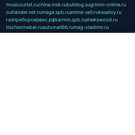
musicoutlet.ru
china.msk.ru
bulldog.su
grimm-online.ru
outlander.net.ru
maga.spb.ru
anime-sell.ru
keseloy.ru
газприборсервис.рф
karmin.spb.ru
shekswood.ru
tischlermebel.ru
automall66.ru
mag-vladimir.ru
yardbar.ru
kiwitour.spb.ru
indesign.com.ru
freestylemebel.ru
bany-samara.ru
rsei.ru
naidisvoyput.ru
mgsn-invest.ru
ipkamerasannce.ru
alicante-house.ru
ibelka74.ru
cozyhouse.info
vlkargalev-studio.ru
700mb.ru
figura-ufa.ru
alina-live.ru
belarusiannews.ru
womenknow.ru
dos-vniimk.ru
sega.net.ru
dv.net.ru
phenomenonsofhistory.com
telesputnik.net.ru
wall.pp.ru
pylesosroidmi.ru
gtc-clan.ru
cligs.ru
bibikazap.ru
popova.org.ru
netwhistler.spb.ru
bellvil.ru
bonzon.ru
iss-vladik.ru
defiparis.net.ru
las-gryzas.ru
amku.ru
electednews.spb.ru
feather.org.ru
spar72.ru
tankiigri.ru
dominus.com.ru
ibtree.ru
sanykool.pp.ru
unixlib.org.ru
menatep.spb.ru
gartenterrassen.ru
printeka.ru