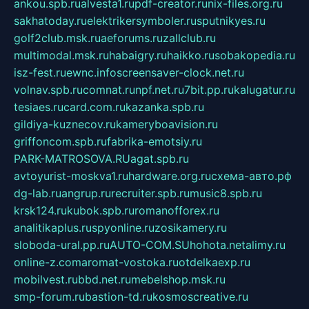
ankou.spb.ru
alvesta1.ru
pdf-creator.ru
nix-files.org.ru
sakhatoday.ru
elektrikersymboler.ru
sputnikyes.ru
golf2club.msk.ru
aeforums.ru
zallclub.ru
multimodal.msk.ru
habaigry.ru
haikko.ru
sobakopedia.ru
isz-fest.ru
ewnc.info
screensaver-clock.net.ru
volnav.spb.ru
comnat.ru
npf.net.ru
7bit.pp.ru
kalugatur.ru
tesiaes.ru
card.com.ru
kazanka.spb.ru
gildiya-kuznecov.ru
kameryboavision.ru
griffoncom.spb.ru
fabrika-emotsiy.ru
PARK-MATROSOVA.RU
agat.spb.ru
avtoyurist-moskva1.ru
hardware.org.ru
схема-авто.рф
dg-lab.ru
angrup.ru
recruiter.spb.ru
music8.spb.ru
krsk124.ru
kubok.spb.ru
romanofforex.ru
analitikaplus.ru
spyonline.ru
zosikamery.ru
sloboda-ural.pp.ru
AUTO-COM.SU
hohota.net
alimy.ru
online-z.com
aromat-vostoka.ru
otdelkaexp.ru
mobilvest.ru
bbd.net.ru
mebelshop.msk.ru
smp-forum.ru
bastion-td.ru
kosmoscreative.ru