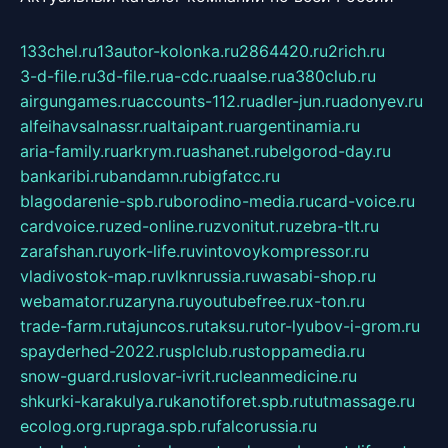
133chel.ru
13autor-kolonka.ru
2864420.ru
2rich.ru
3-d-file.ru
3d-file.ru
a-cdc.ru
aalse.ru
a380club.ru
airgungames.ru
accounts-112.ru
adler-jun.ru
adonyev.ru
alfeihavsalnassr.ru
altaipant.ru
argentinamia.ru
aria-family.ru
arkrym.ru
ashanet.ru
belgorod-day.ru
bankaribi.ru
bandamn.ru
bigfatcc.ru
blagodarenie-spb.ru
borodino-media.ru
card-voice.ru
cardvoice.ru
zed-online.ru
zvonitut.ru
zebra-tlt.ru
zarafshan.ru
york-life.ru
vintovoykompressor.ru
vladivostok-map.ru
vlknrussia.ru
wasabi-shop.ru
webamator.ru
zaryna.ru
youtubefree.ru
x-ton.ru
trade-farm.ru
tajuncos.ru
taksu.ru
tor-lyubov-i-grom.ru
spayderhed-2022.ru
splclub.ru
stoppamedia.ru
snow-guard.ru
slovar-ivrit.ru
cleanmedicine.ru
shkurki-karakulya.ru
kanotiforet.spb.ru
tutmassage.ru
ecolog.org.ru
praga.spb.ru
falcorussia.ru