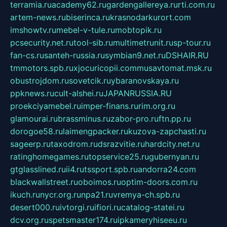
terramia.ru
academy62.ru
gardengallereya.ru
rti.com.ru
artem-news.ru
biserinca.ru
krasnodarkurort.com
imshowtv.ru
mebel-v-tule.ru
mobtopik.ru
pcsecurity.net.ru
tool-sib.ru
multimetrunit.ru
sp-tour.ru
fan-cs.ru
santeh-russia.ru
symbian9.net.ru
DSHAIR.RU
tmmotors.spb.ru
xjocuricopii.com
musavtomat.msk.ru
obustrojdom.ru
sovetcik.ru
ybaranovskaya.ru
ppknews.ru
cult-alshei.ru
JAPANRUSSIA.RU
proekciyamebel.ru
imper-finans.ru
rim.org.ru
glamourai.ru
brassminus.ru
zabor-pro.ru
ftn.pp.ru
dorogoe58.ru
laimengpacker.ru
kuzova-zapchasti.ru
sageerp.ru
taxodrom.ru
dsrazvitie.ru
hardcity.net.ru
ratinghomegames.ru
topservice25.ru
gubernyan.ru
gtglasslined.ru
ii4.ru
tssport.spb.ru
andorra24.com
blackwallstreet.ru
oboimos.ru
optim-doors.com.ru
ikuch.ru
nycr.org.ru
npa21.ru
vremya-ch.spb.ru
desert000.ru
ivtorgi.ru
ifiori.ru
catalog-statei.ru
dcv.org.ru
spetsmaster174.ru
ipkameryhiseeu.ru