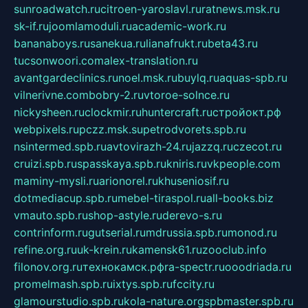
sunroadwatch.ru
citroen-yaroslavl.ru
ratnews.msk.ru
sk-if.ru
joomlamoduli.ru
academic-work.ru
bananaboys.ru
sanekua.ru
lianafrukt.ru
beta43.ru
tucsonwoori.com
alex-translation.ru
avantgardeclinics.ru
noel.msk.ru
buylq.ru
aquas-spb.ru
vilnerivne.com
bobry-2.ru
vtoroe-solnce.ru
nickysheen.ru
clockmir.ru
huntercraft.ru
стройокт.рф
webpixels.ru
pczz.msk.su
petrodvorets.spb.ru
nsintermed.spb.ru
avtovirazh-24.ru
jazzq.ru
czecot.ru
cruizi.spb.ru
spasskaya.spb.ru
kniris.ru
vkpeople.com
maminy-mysli.ru
arionorel.ru
khuseniosif.ru
dotmediacup.spb.ru
mebel-tiraspol.ru
all-books.biz
vmauto.spb.ru
shop-astyle.ru
derevo-s.ru
contrinform.ru
gutserial.ru
mdrussia.spb.ru
monod.ru
refine.org.ru
uk-krein.ru
kamensk61.ru
zooclub.info
filonov.org.ru
технокамск.рф
ra-spectr.ru
ooodriada.ru
promelmash.spb.ru
ixtys.spb.ru
fccity.ru
glamourstudio.spb.ru
kola-nature.org
spbmaster.spb.ru