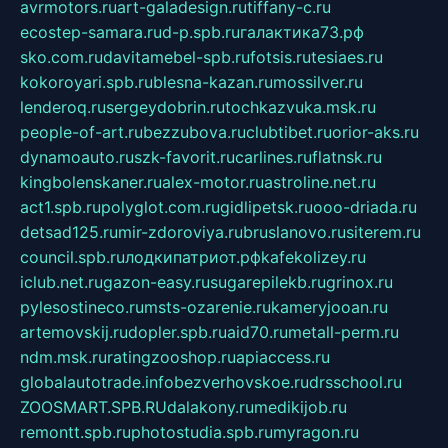
avrmotors.ru
art-galadesign.ru
tiffany-c.ru
ecostep-samara.ru
d-p.spb.ru
галактика73.рф
sko.com.ru
davitamebel-spb.ru
fotsis.ru
tesiaes.ru
kokoroyari.spb.ru
blesna-kazan.ru
mossilver.ru
lenderoq.ru
sergeydobrin.ru
tochkazvuka.msk.ru
people-of-art.ru
bezzubova.ru
clubtibet.ru
orior-aks.ru
dynamoauto.ru
szk-favorit.ru
carlines.ru
flatnsk.ru
kingbolenskaner.ru
alex-motor.ru
astroline.net.ru
act1.spb.ru
polyglot.com.ru
gidlipetsk.ru
ooo-driada.ru
detsad125.ru
mir-zdoroviya.ru
bruslanovo.ru
siterem.ru
council.spb.ru
лодкипатриот.рф
kafekolizey.ru
iclub.net.ru
gazon-easy.ru
sugarepilekb.ru
grinox.ru
pylesostineco.ru
msts-ozarenie.ru
kameryjooan.ru
artemovskij.ru
dopler.spb.ru
aid70.ru
metall-perm.ru
ndm.msk.ru
ratingzooshop.ru
apiaccess.ru
globalautotrade.info
bezverhovskoe.ru
drsschool.ru
ZOOSMART.SPB.RU
dalakony.ru
medikijob.ru
remontt.spb.ru
photostudia.spb.ru
myragon.ru