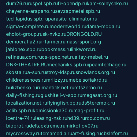
dum26.ru
ruspol.spb.ru
fr-opendp.ru
kam-solnyshko.ru
cheyenne-arapaho.ru
sevzapmetal.spb.ru
ted-lapidus.spb.ru
parasite-eliminator.ru
sigma-complete.ru
modernworld.ru
dama-moda.ru
eholot-group.ru
sk-nvkz.ru
DRONGOLD.RU
democratia2.ru
i-farmer.ru
mass-sport.org
jablonex.spb.ru
bookmess.ru
linkword.ru
refineua.com.ru
cs-spec.net.ru
altay-mebel.ru
DNK-THEATRE.RU
mechaniks.spb.ru
ipcamtechage.ru
skosta.ru
a-sun.ru
stroy-ldsp.ru
snowlands.org.ru
childrensshoes.ru
mrlizzy.ru
mebelsofiakrd.ru
bulizhenko.ru
rumantick.net.ru
mtszerno.ru
daily-fishing.ru
glushiteli-v-spb.ru
megasat.org.ru
localization.net.ru
flyingfish.pp.ru
ds5teremok.ru
aclib.spb.ru
komissionka30.ru
mag-profit.ru
icentre-74.ru
leasing-nsk.ru
hd39.ru
rcd.com.ru
bioprot.ru
deltaextreme.ru
mirkotlov07.ru
mycrossway.ru
temamedia.ru
art-fusing.ru
cbslefort.ru