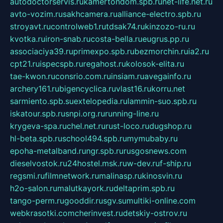
autodoctorservis.ru
kamertondom.spb.ru
net-life.net.ru
avto-vozim.ru
sakhcamera.ru
alliance-electro.spb.ru
stroyavt.ru
controlweb1.ru
tdsak74.ru
kinzozo-ru.ru
kvotka.ru
iron-snab.ru
costa-bella.ru
eugrus.pp.ru
associaciya39.ru
primexpo.spb.ru
bezmorchin.ru
ia2.ru
cpt21.ru
ispecspb.ru
regahost.ru
kolosok-elita.ru
tae-kwon.ru
consrio.com.ru
insiam.ru
avegainfo.ru
archery161.ru
bigencyclica.ru
vlast16.ru
korru.net
sarmiento.spb.su
extelopedia.ru
lammin-suo.spb.ru
iskatour.spb.ru
snpi.org.ru
running-line.ru
krygeva-spa.ru
chel.net.ru
rust-loco.ru
dugshop.ru
hl-beta.spb.ru
school494.spb.ru
mymubaby.ru
epoha-metalband.ru
ngr.spb.ru
rusgosnews.com
dieselvostok.ru
24hostel.msk.ru
w-dev.ru
f-ship.ru
regsmi.ru
filmnetwork.ru
malinasp.ru
kinosvin.ru
h2o-salon.ru
malutkayork.ru
deltaprim.spb.ru
tango-perm.ru
gooddir.ru
sgv.su
multiki-online.com
webkrasotki.com
cherinvest.ru
detskiy-ostrov.ru