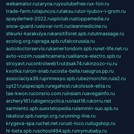
webamator.ru
zaryna.ru
youtubefree.ru
x-ton.ru
trade-farm.ru
tajuncos.ru
taksu.ru
tor-lyubov-i-grom.ru
spayderhed-2022.ru
splclub.ru
stoppamedia.ru
snow-guard.ru
slovar-ivrit.ru
cleanmedicine.ru
shkurki-karakulya.ru
kanotiforet.spb.ru
tutmassage.ru
ecolog.org.ru
praga.spb.ru
falcorussia.ru
autodoctorservis.ru
kamertondom.spb.ru
net-life.net.ru
avto-vozim.ru
sakhcamera.ru
alliance-electro.spb.ru
stroyavt.ru
controlweb1.ru
tdsak74.ru
kinzozo-ru.ru
kvotka.ru
iron-snab.ru
costa-bella.ru
eugrus.pp.ru
associaciya39.ru
primexpo.spb.ru
bezmorchin.ru
ia2.ru
cpt21.ru
ispecspb.ru
regahost.ru
kolosok-elita.ru
tae-kwon.ru
consrio.com.ru
insiam.ru
avegainfo.ru
archery161.ru
bigencyclica.ru
vlast16.ru
korru.net
sarmiento.spb.su
extelopedia.ru
lammin-suo.spb.ru
iskatour.spb.ru
snpi.org.ru
running-line.ru
krygeva-spa.ru
chel.net.ru
rust-loco.ru
dugshop.ru
hl-beta.spb.ru
school494.spb.ru
mymubaby.ru