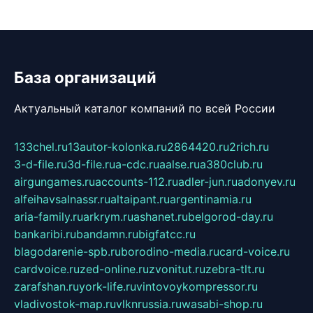
База организаций
Актуальный каталог компаний по всей России
133chel.ru
13autor-kolonka.ru
2864420.ru
2rich.ru
3-d-file.ru
3d-file.ru
a-cdc.ru
aalse.ru
a380club.ru
airgungames.ru
accounts-112.ru
adler-jun.ru
adonyev.ru
alfeihavsalnassr.ru
altaipant.ru
argentinamia.ru
aria-family.ru
arkrym.ru
ashanet.ru
belgorod-day.ru
bankaribi.ru
bandamn.ru
bigfatcc.ru
blagodarenie-spb.ru
borodino-media.ru
card-voice.ru
cardvoice.ru
zed-online.ru
zvonitut.ru
zebra-tlt.ru
zarafshan.ru
york-life.ru
vintovoykompressor.ru
vladivostok-map.ru
vlknrussia.ru
wasabi-shop.ru