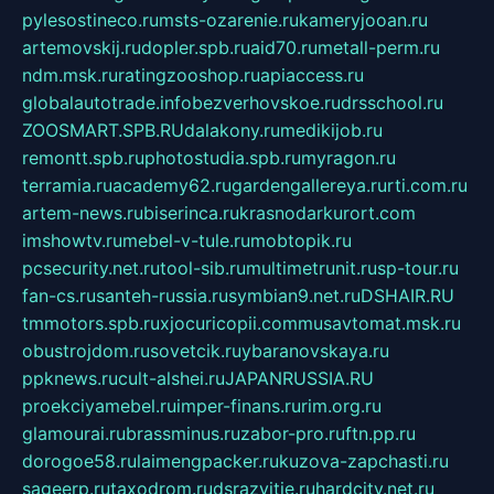
pylesostineco.ru
msts-ozarenie.ru
kameryjooan.ru
artemovskij.ru
dopler.spb.ru
aid70.ru
metall-perm.ru
ndm.msk.ru
ratingzooshop.ru
apiaccess.ru
globalautotrade.info
bezverhovskoe.ru
drsschool.ru
ZOOSMART.SPB.RU
dalakony.ru
medikijob.ru
remontt.spb.ru
photostudia.spb.ru
myragon.ru
terramia.ru
academy62.ru
gardengallereya.ru
rti.com.ru
artem-news.ru
biserinca.ru
krasnodarkurort.com
imshowtv.ru
mebel-v-tule.ru
mobtopik.ru
pcsecurity.net.ru
tool-sib.ru
multimetrunit.ru
sp-tour.ru
fan-cs.ru
santeh-russia.ru
symbian9.net.ru
DSHAIR.RU
tmmotors.spb.ru
xjocuricopii.com
musavtomat.msk.ru
obustrojdom.ru
sovetcik.ru
ybaranovskaya.ru
ppknews.ru
cult-alshei.ru
JAPANRUSSIA.RU
proekciyamebel.ru
imper-finans.ru
rim.org.ru
glamourai.ru
brassminus.ru
zabor-pro.ru
ftn.pp.ru
dorogoe58.ru
laimengpacker.ru
kuzova-zapchasti.ru
sageerp.ru
taxodrom.ru
dsrazvitie.ru
hardcity.net.ru