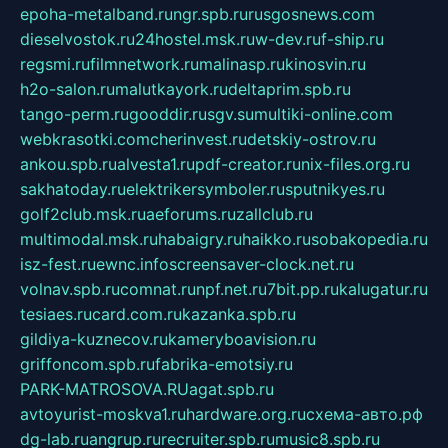
epoha-metalband.ru
ngr.spb.ru
rusgosnews.com
dieselvostok.ru
24hostel.msk.ru
w-dev.ru
f-ship.ru
regsmi.ru
filmnetwork.ru
malinasp.ru
kinosvin.ru
h2o-salon.ru
malutkayork.ru
deltaprim.spb.ru
tango-perm.ru
gooddir.ru
sgv.su
multiki-online.com
webkrasotki.com
cherinvest.ru
detskiy-ostrov.ru
ankou.spb.ru
alvesta1.ru
pdf-creator.ru
nix-files.org.ru
sakhatoday.ru
elektrikersymboler.ru
sputnikyes.ru
golf2club.msk.ru
aeforums.ru
zallclub.ru
multimodal.msk.ru
habaigry.ru
haikko.ru
sobakopedia.ru
isz-fest.ru
ewnc.info
screensaver-clock.net.ru
volnav.spb.ru
comnat.ru
npf.net.ru
7bit.pp.ru
kalugatur.ru
tesiaes.ru
card.com.ru
kazanka.spb.ru
gildiya-kuznecov.ru
kameryboavision.ru
griffoncom.spb.ru
fabrika-emotsiy.ru
PARK-MATROSOVA.RU
agat.spb.ru
avtoyurist-moskva1.ru
hardware.org.ru
схема-авто.рф
dg-lab.ru
angrup.ru
recruiter.spb.ru
music8.spb.ru