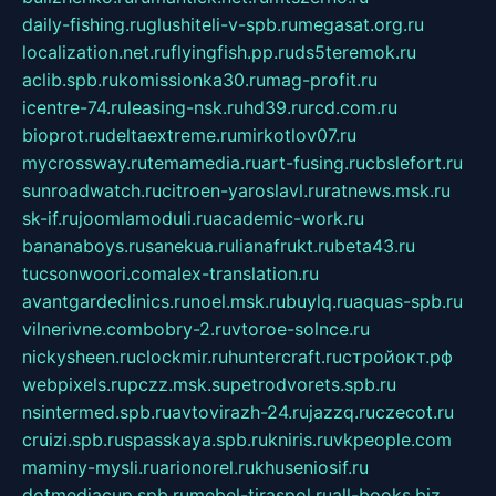
daily-fishing.ru
glushiteli-v-spb.ru
megasat.org.ru
localization.net.ru
flyingfish.pp.ru
ds5teremok.ru
aclib.spb.ru
komissionka30.ru
mag-profit.ru
icentre-74.ru
leasing-nsk.ru
hd39.ru
rcd.com.ru
bioprot.ru
deltaextreme.ru
mirkotlov07.ru
mycrossway.ru
temamedia.ru
art-fusing.ru
cbslefort.ru
sunroadwatch.ru
citroen-yaroslavl.ru
ratnews.msk.ru
sk-if.ru
joomlamoduli.ru
academic-work.ru
bananaboys.ru
sanekua.ru
lianafrukt.ru
beta43.ru
tucsonwoori.com
alex-translation.ru
avantgardeclinics.ru
noel.msk.ru
buylq.ru
aquas-spb.ru
vilnerivne.com
bobry-2.ru
vtoroe-solnce.ru
nickysheen.ru
clockmir.ru
huntercraft.ru
стройокт.рф
webpixels.ru
pczz.msk.su
petrodvorets.spb.ru
nsintermed.spb.ru
avtovirazh-24.ru
jazzq.ru
czecot.ru
cruizi.spb.ru
spasskaya.spb.ru
kniris.ru
vkpeople.com
maminy-mysli.ru
arionorel.ru
khuseniosif.ru
dotmediacup.spb.ru
mebel-tiraspol.ru
all-books.biz