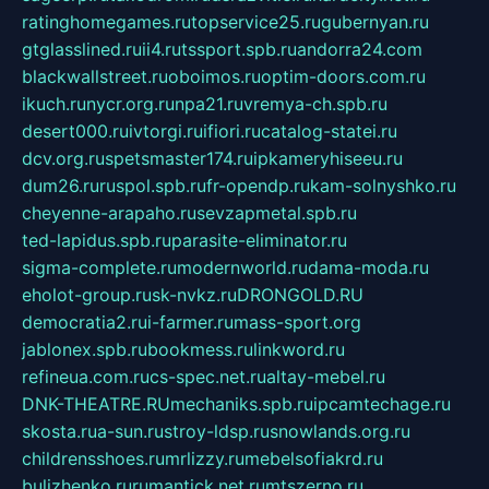
ratinghomegames.ru
topservice25.ru
gubernyan.ru
gtglasslined.ru
ii4.ru
tssport.spb.ru
andorra24.com
blackwallstreet.ru
oboimos.ru
optim-doors.com.ru
ikuch.ru
nycr.org.ru
npa21.ru
vremya-ch.spb.ru
desert000.ru
ivtorgi.ru
ifiori.ru
catalog-statei.ru
dcv.org.ru
spetsmaster174.ru
ipkameryhiseeu.ru
dum26.ru
ruspol.spb.ru
fr-opendp.ru
kam-solnyshko.ru
cheyenne-arapaho.ru
sevzapmetal.spb.ru
ted-lapidus.spb.ru
parasite-eliminator.ru
sigma-complete.ru
modernworld.ru
dama-moda.ru
eholot-group.ru
sk-nvkz.ru
DRONGOLD.RU
democratia2.ru
i-farmer.ru
mass-sport.org
jablonex.spb.ru
bookmess.ru
linkword.ru
refineua.com.ru
cs-spec.net.ru
altay-mebel.ru
DNK-THEATRE.RU
mechaniks.spb.ru
ipcamtechage.ru
skosta.ru
a-sun.ru
stroy-ldsp.ru
snowlands.org.ru
childrensshoes.ru
mrlizzy.ru
mebelsofiakrd.ru
bulizhenko.ru
rumantick.net.ru
mtszerno.ru