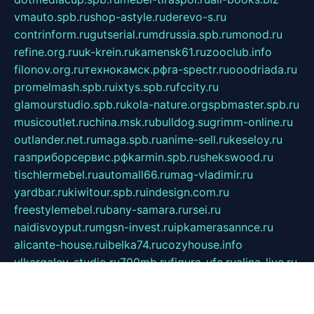
vmauto.spb.ru
shop-astyle.ru
derevo-s.ru
contrinform.ru
gutserial.ru
mdrussia.spb.ru
monod.ru
refine.org.ru
uk-krein.ru
kamensk61.ru
zooclub.info
filonov.org.ru
технокамск.рф
ra-spectr.ru
ooodriada.ru
promelmash.spb.ru
ixtys.spb.ru
fccity.ru
glamourstudio.spb.ru
kola-nature.org
spbmaster.spb.ru
musicoutlet.ru
china.msk.ru
bulldog.su
grimm-online.ru
outlander.net.ru
maga.spb.ru
anime-sell.ru
keseloy.ru
газприборсервис.рф
karmin.spb.ru
shekswood.ru
tischlermebel.ru
automall66.ru
mag-vladimir.ru
yardbar.ru
kiwitour.spb.ru
indesign.com.ru
freestylemebel.ru
bany-samara.ru
rsei.ru
naidisvoyput.ru
mgsn-invest.ru
ipkamerasannce.ru
alicante-house.ru
ibelka74.ru
cozyhouse.info
vlkargalev-studio.ru
700mb.ru
figura-ufa.ru
alina-live.ru
belarusiannews.ru
womenknow.ru
dos-vniimk.ru
sega.net.ru
dv.net.ru
phenomenonsofhistory.com