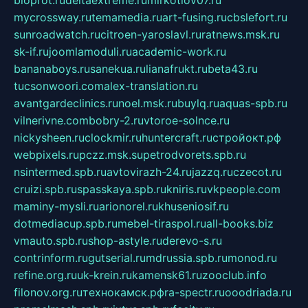
mycrossway.ru
temamedia.ru
art-fusing.ru
cbslefort.ru
sunroadwatch.ru
citroen-yaroslavl.ru
ratnews.msk.ru
sk-if.ru
joomlamoduli.ru
academic-work.ru
bananaboys.ru
sanekua.ru
lianafrukt.ru
beta43.ru
tucsonwoori.com
alex-translation.ru
avantgardeclinics.ru
noel.msk.ru
buylq.ru
aquas-spb.ru
vilnerivne.com
bobry-2.ru
vtoroe-solnce.ru
nickysheen.ru
clockmir.ru
huntercraft.ru
стройокт.рф
webpixels.ru
pczz.msk.su
petrodvorets.spb.ru
nsintermed.spb.ru
avtovirazh-24.ru
jazzq.ru
czecot.ru
cruizi.spb.ru
spasskaya.spb.ru
kniris.ru
vkpeople.com
maminy-mysli.ru
arionorel.ru
khuseniosif.ru
dotmediacup.spb.ru
mebel-tiraspol.ru
all-books.biz
vmauto.spb.ru
shop-astyle.ru
derevo-s.ru
contrinform.ru
gutserial.ru
mdrussia.spb.ru
monod.ru
refine.org.ru
uk-krein.ru
kamensk61.ru
zooclub.info
filonov.org.ru
технокамск.рф
ra-spectr.ru
ooodriada.ru