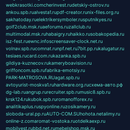
webkrasotki.com
cherinvest.ru
detskiy-ostrov.ru
ankou.spb.ru
alvesta1.ru
pdf-creator.ru
nix-files.org.ru
sakhatoday.ru
elektrikersymboler.ru
sputnikyes.ru
golf2club.msk.ru
aeforums.ru
zallclub.ru
multimodal.msk.ru
habaigry.ru
haikko.ru
sobakopedia.ru
isz-fest.ru
ewnc.info
screensaver-clock.net.ru
volnav.spb.ru
comnat.ru
npf.net.ru
7bit.pp.ru
kalugatur.ru
tesiaes.ru
card.com.ru
kazanka.spb.ru
gildiya-kuznecov.ru
kameryboavision.ru
griffoncom.spb.ru
fabrika-emotsiy.ru
PARK-MATROSOVA.RU
agat.spb.ru
avtoyurist-moskva1.ru
hardware.org.ru
схема-авто.рф
dg-lab.ru
angrup.ru
recruiter.spb.ru
music8.spb.ru
krsk124.ru
kubok.spb.ru
romanofforex.ru
analitikaplus.ru
spyonline.ru
zosikamery.ru
sloboda-ural.pp.ru
AUTO-COM.SU
hohota.net
alimy.ru
online-z.com
aromat-vostoka.ru
otdelkaexp.ru
mobilvest.ru
bbd.net.ru
mebelshop.msk.ru