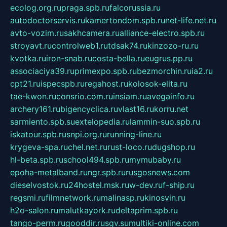
ecolog.org.ru
praga.spb.ru
falcorussia.ru
autodoctorservis.ru
kamertondom.spb.ru
net-life.net.ru
avto-vozim.ru
sakhcamera.ru
alliance-electro.spb.ru
stroyavt.ru
controlweb1.ru
tdsak74.ru
kinzozo-ru.ru
kvotka.ru
iron-snab.ru
costa-bella.ru
eugrus.pp.ru
associaciya39.ru
primexpo.spb.ru
bezmorchin.ru
ia2.ru
cpt21.ru
ispecspb.ru
regahost.ru
kolosok-elita.ru
tae-kwon.ru
consrio.com.ru
insiam.ru
avegainfo.ru
archery161.ru
bigencyclica.ru
vlast16.ru
korru.net
sarmiento.spb.su
extelopedia.ru
lammin-suo.spb.ru
iskatour.spb.ru
snpi.org.ru
running-line.ru
krygeva-spa.ru
chel.net.ru
rust-loco.ru
dugshop.ru
hl-beta.spb.ru
school494.spb.ru
mymubaby.ru
epoha-metalband.ru
ngr.spb.ru
rusgosnews.com
dieselvostok.ru
24hostel.msk.ru
w-dev.ru
f-ship.ru
regsmi.ru
filmnetwork.ru
malinasp.ru
kinosvin.ru
h2o-salon.ru
malutkayork.ru
deltaprim.spb.ru
tango-perm.ru
gooddir.ru
sgv.su
multiki-online.com