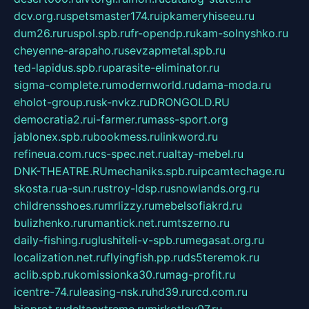
dcv.org.ru
spetsmaster174.ru
ipkameryhiseeu.ru
dum26.ru
ruspol.spb.ru
fr-opendp.ru
kam-solnyshko.ru
cheyenne-arapaho.ru
sevzapmetal.spb.ru
ted-lapidus.spb.ru
parasite-eliminator.ru
sigma-complete.ru
modernworld.ru
dama-moda.ru
eholot-group.ru
sk-nvkz.ru
DRONGOLD.RU
democratia2.ru
i-farmer.ru
mass-sport.org
jablonex.spb.ru
bookmess.ru
linkword.ru
refineua.com.ru
cs-spec.net.ru
altay-mebel.ru
DNK-THEATRE.RU
mechaniks.spb.ru
ipcamtechage.ru
skosta.ru
a-sun.ru
stroy-ldsp.ru
snowlands.org.ru
childrensshoes.ru
mrlizzy.ru
mebelsofiakrd.ru
bulizhenko.ru
rumantick.net.ru
mtszerno.ru
daily-fishing.ru
glushiteli-v-spb.ru
megasat.org.ru
localization.net.ru
flyingfish.pp.ru
ds5teremok.ru
aclib.spb.ru
komissionka30.ru
mag-profit.ru
icentre-74.ru
leasing-nsk.ru
hd39.ru
rcd.com.ru
bioprot.ru
deltaextreme.ru
mirkotlov07.ru