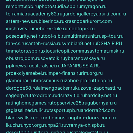
remontt.spb.ru
photostudia.spb.ru
myragon.ru
terramia.ru
academy62.ru
gardengallereya.ru
rti.com.ru
artem-news.ru
biserinca.ru
krasnodarkurort.com
imshowtv.ru
mebel-v-tule.ru
mobtopik.ru
pcsecurity.net.ru
tool-sib.ru
multimetrunit.ru
sp-tour.ru
fan-cs.ru
santeh-russia.ru
symbian9.net.ru
DSHAIR.RU
tmmotors.spb.ru
xjocuricopii.com
musavtomat.msk.ru
obustrojdom.ru
sovetcik.ru
ybaranovskaya.ru
ppknews.ru
cult-alshei.ru
JAPANRUSSIA.RU
proekciyamebel.ru
imper-finans.ru
rim.org.ru
glamourai.ru
brassminus.ru
zabor-pro.ru
ftn.pp.ru
dorogoe58.ru
laimengpacker.ru
kuzova-zapchasti.ru
sageerp.ru
taxodrom.ru
dsrazvitie.ru
hardcity.net.ru
ratinghomegames.ru
topservice25.ru
gubernyan.ru
gtglasslined.ru
ii4.ru
tssport.spb.ru
andorra24.com
blackwallstreet.ru
oboimos.ru
optim-doors.com.ru
ikuch.ru
nycr.org.ru
npa21.ru
vremya-ch.spb.ru
desert000.ru
ivtorgi.ru
ifiori.ru
catalog-statei.ru