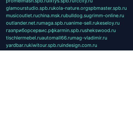
promelmash.spb.ru
ixtys.spb.ru
fccity.ru
glamourstudio.spb.ru
kola-nature.org
spbmaster.spb.ru
musicoutlet.ru
china.msk.ru
bulldog.su
grimm-online.ru
outlander.net.ru
maga.spb.ru
anime-sell.ru
keseloy.ru
газприборсервис.рф
karmin.spb.ru
shekswood.ru
tischlermebel.ru
automall66.ru
mag-vladimir.ru
yardbar.ru
kiwitour.spb.ru
indesign.com.ru
freestylemebel.ru
bany-samara.ru
rsei.ru
naidisvoyput.ru
mgsn-invest.ru
ipkamerasannce.ru
alicante-house.ru
ibelka74.ru
cozyhouse.info
vlkargalev-studio.ru
700mb.ru
figura-ufa.ru
alina-live.ru
belarusiannews.ru
womenknow.ru
dos-vniimk.ru
sega.net.ru
dv.net.ru
phenomenonsofhistory.com
telesputnik.net.ru
wall.pp.ru
pylesosroidmi.ru
gtc-clan.ru
cligs.ru
bibikazap.ru
popova.org.ru
netwhistler.spb.ru
bellvil.ru
bonzon.ru
iss-vladik.ru
defiparis.net.ru
las-gryzas.ru
amku.ru
electednews.spb.ru
feather.org.ru
spar72.ru
tankiigri.ru