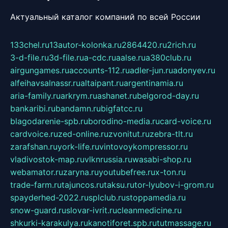
Актуальный каталог компаний по всей России
133chel.ru
13autor-kolonka.ru
2864420.ru
2rich.ru
3-d-file.ru
3d-file.ru
a-cdc.ru
aalse.ru
a380club.ru
airgungames.ru
accounts-112.ru
adler-jun.ru
adonyev.ru
alfeihavsalnassr.ru
altaipant.ru
argentinamia.ru
aria-family.ru
arkrym.ru
ashanet.ru
belgorod-day.ru
bankaribi.ru
bandamn.ru
bigfatcc.ru
blagodarenie-spb.ru
borodino-media.ru
card-voice.ru
cardvoice.ru
zed-online.ru
zvonitut.ru
zebra-tlt.ru
zarafshan.ru
york-life.ru
vintovoykompressor.ru
vladivostok-map.ru
vlknrussia.ru
wasabi-shop.ru
webamator.ru
zaryna.ru
youtubefree.ru
x-ton.ru
trade-farm.ru
tajuncos.ru
taksu.ru
tor-lyubov-i-grom.ru
spayderhed-2022.ru
splclub.ru
stoppamedia.ru
snow-guard.ru
slovar-ivrit.ru
cleanmedicine.ru
shkurki-karakulya.ru
kanotiforet.spb.ru
tutmassage.ru