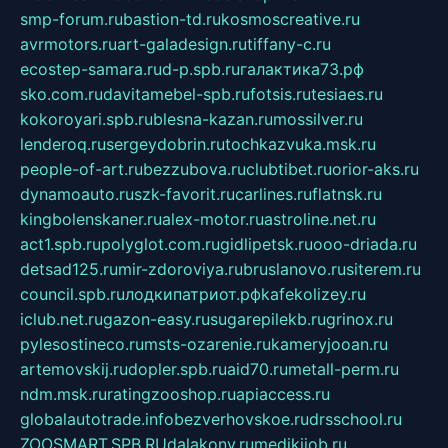
smp-forum.ru
bastion-td.ru
kosmoscreative.ru
avrmotors.ru
art-galadesign.ru
tiffany-c.ru
ecostep-samara.ru
d-p.spb.ru
галактика73.рф
sko.com.ru
davitamebel-spb.ru
fotsis.ru
tesiaes.ru
kokoroyari.spb.ru
blesna-kazan.ru
mossilver.ru
lenderoq.ru
sergeydobrin.ru
tochkazvuka.msk.ru
people-of-art.ru
bezzubova.ru
clubtibet.ru
orior-aks.ru
dynamoauto.ru
szk-favorit.ru
carlines.ru
flatnsk.ru
kingbolenskaner.ru
alex-motor.ru
astroline.net.ru
act1.spb.ru
polyglot.com.ru
gidlipetsk.ru
ooo-driada.ru
detsad125.ru
mir-zdoroviya.ru
bruslanovo.ru
siterem.ru
council.spb.ru
лодкипатриот.рф
kafekolizey.ru
iclub.net.ru
gazon-easy.ru
sugarepilekb.ru
grinox.ru
pylesostineco.ru
msts-ozarenie.ru
kameryjooan.ru
artemovskij.ru
dopler.spb.ru
aid70.ru
metall-perm.ru
ndm.msk.ru
ratingzooshop.ru
apiaccess.ru
globalautotrade.info
bezverhovskoe.ru
drsschool.ru
ZOOSMART.SPB.RU
dalakony.ru
medikijob.ru