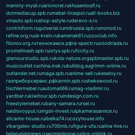
maminy-mysli.ru
arionorel.ru
khuseniosif.ru
dotmediacup.spb.ru
mebel-tiraspol.ru
all-books.biz
vmauto.spb.ru
shop-astyle.ru
derevo-s.ru
contrinform.ru
gutserial.ru
mdrussia.spb.ru
monod.ru
refine.org.ru
uk-krein.ru
kamensk61.ru
zooclub.info
filonov.org.ru
технокамск.рф
ra-spectr.ru
ooodriada.ru
promelmash.spb.ru
ixtys.spb.ru
fccity.ru
glamourstudio.spb.ru
kola-nature.org
spbmaster.spb.ru
musicoutlet.ru
china.msk.ru
bulldog.su
grimm-online.ru
outlander.net.ru
maga.spb.ru
anime-sell.ru
keseloy.ru
газприборсервис.рф
karmin.spb.ru
shekswood.ru
tischlermebel.ru
automall66.ru
mag-vladimir.ru
yardbar.ru
kiwitour.spb.ru
indesign.com.ru
freestylemebel.ru
bany-samara.ru
rsei.ru
naidisvoyput.ru
mgsn-invest.ru
ipkamerasannce.ru
alicante-house.ru
ibelka74.ru
cozyhouse.info
vlkargalev-studio.ru
700mb.ru
figura-ufa.ru
alina-live.ru
belarusiannews.ru
womenknow.ru
dos-vniimk.ru