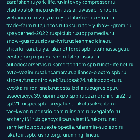
zarafshan.ru
york-life.ru
vintovoykompressor.ru
vladivostok-map.ru
vlknrussia.ru
wasabi-shop.ru
webamator.ru
zaryna.ru
youtubefree.ru
x-ton.ru
trade-farm.ru
tajuncos.ru
taksu.ru
tor-lyubov-i-grom.ru
spayderhed-2022.ru
splclub.ru
stoppamedia.ru
snow-guard.ru
slovar-ivrit.ru
cleanmedicine.ru
shkurki-karakulya.ru
kanotiforet.spb.ru
tutmassage.ru
ecolog.org.ru
praga.spb.ru
falcorussia.ru
autodoctorservis.ru
kamertondom.spb.ru
net-life.net.ru
avto-vozim.ru
sakhcamera.ru
alliance-electro.spb.ru
stroyavt.ru
controlweb1.ru
tdsak74.ru
kinzozo-ru.ru
kvotka.ru
iron-snab.ru
costa-bella.ru
eugrus.pp.ru
associaciya39.ru
primexpo.spb.ru
bezmorchin.ru
ia2.ru
cpt21.ru
ispecspb.ru
regahost.ru
kolosok-elita.ru
tae-kwon.ru
consrio.com.ru
insiam.ru
avegainfo.ru
archery161.ru
bigencyclica.ru
vlast16.ru
korru.net
sarmiento.spb.su
extelopedia.ru
lammin-suo.spb.ru
iskatour.spb.ru
snpi.org.ru
running-line.ru