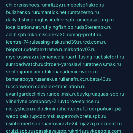
childrensshoes.ru
mrlizzy.ru
mebelsofiakrd.ru
bulizhenko.ru
rumantick.net.ru
mtszerno.ru
daily-fishing.ru
glushiteli-v-spb.ru
megasat.org.ru
localization.net.ru
flyingfish.pp.ru
ds5teremok.ru
aclib.spb.ru
komissionka30.ru
mag-profit.ru
icentre-74.ru
leasing-nsk.ru
hd39.ru
rcd.com.ru
bioprot.ru
deltaextreme.ru
mirkotlov07.ru
mycrossway.ru
temamedia.ru
art-fusing.ru
cbslefort.ru
sunroadwatch.ru
citroen-yaroslavl.ru
ratnews.msk.ru
sk-if.ru
joomlamoduli.ru
academic-work.ru
bananaboys.ru
sanekua.ru
lianafrukt.ru
beta43.ru
tucsonwoori.com
alex-translation.ru
avantgardeclinics.ru
noel.msk.ru
buylq.ru
aquas-spb.ru
vilnerivne.com
bobry-2.ru
vtoroe-solnce.ru
nickysheen.ru
clockmir.ru
huntercraft.ru
стройокт.рф
webpixels.ru
pczz.msk.su
petrodvorets.spb.ru
nsintermed.spb.ru
avtovirazh-24.ru
jazzq.ru
czecot.ru
cruizi.spb.ru
spasskaya.spb.ru
kniris.ru
vkpeople.com