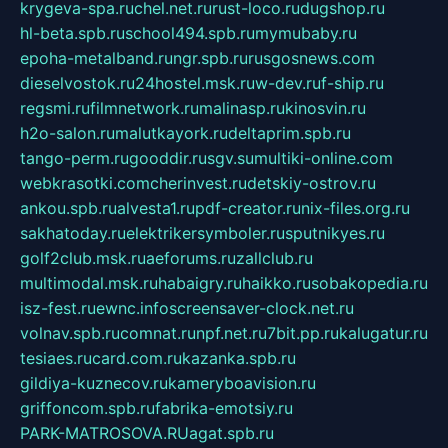
krygeva-spa.ru
chel.net.ru
rust-loco.ru
dugshop.ru
hl-beta.spb.ru
school494.spb.ru
mymubaby.ru
epoha-metalband.ru
ngr.spb.ru
rusgosnews.com
dieselvostok.ru
24hostel.msk.ru
w-dev.ru
f-ship.ru
regsmi.ru
filmnetwork.ru
malinasp.ru
kinosvin.ru
h2o-salon.ru
malutkayork.ru
deltaprim.spb.ru
tango-perm.ru
gooddir.ru
sgv.su
multiki-online.com
webkrasotki.com
cherinvest.ru
detskiy-ostrov.ru
ankou.spb.ru
alvesta1.ru
pdf-creator.ru
nix-files.org.ru
sakhatoday.ru
elektrikersymboler.ru
sputnikyes.ru
golf2club.msk.ru
aeforums.ru
zallclub.ru
multimodal.msk.ru
habaigry.ru
haikko.ru
sobakopedia.ru
isz-fest.ru
ewnc.info
screensaver-clock.net.ru
volnav.spb.ru
comnat.ru
npf.net.ru
7bit.pp.ru
kalugatur.ru
tesiaes.ru
card.com.ru
kazanka.spb.ru
gildiya-kuznecov.ru
kameryboavision.ru
griffoncom.spb.ru
fabrika-emotsiy.ru
PARK-MATROSOVA.RU
agat.spb.ru