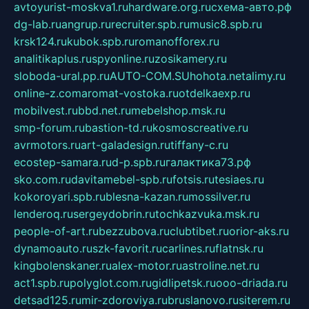
avtoyurist-moskva1.ru
hardware.org.ru
схема-авто.рф
dg-lab.ru
angrup.ru
recruiter.spb.ru
music8.spb.ru
krsk124.ru
kubok.spb.ru
romanofforex.ru
analitikaplus.ru
spyonline.ru
zosikamery.ru
sloboda-ural.pp.ru
AUTO-COM.SU
hohota.net
alimy.ru
online-z.com
aromat-vostoka.ru
otdelkaexp.ru
mobilvest.ru
bbd.net.ru
mebelshop.msk.ru
smp-forum.ru
bastion-td.ru
kosmoscreative.ru
avrmotors.ru
art-galadesign.ru
tiffany-c.ru
ecostep-samara.ru
d-p.spb.ru
галактика73.рф
sko.com.ru
davitamebel-spb.ru
fotsis.ru
tesiaes.ru
kokoroyari.spb.ru
blesna-kazan.ru
mossilver.ru
lenderoq.ru
sergeydobrin.ru
tochkazvuka.msk.ru
people-of-art.ru
bezzubova.ru
clubtibet.ru
orior-aks.ru
dynamoauto.ru
szk-favorit.ru
carlines.ru
flatnsk.ru
kingbolenskaner.ru
alex-motor.ru
astroline.net.ru
act1.spb.ru
polyglot.com.ru
gidlipetsk.ru
ooo-driada.ru
detsad125.ru
mir-zdoroviya.ru
bruslanovo.ru
siterem.ru