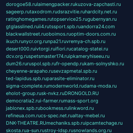
dorogoe58.ru
laimengpacker.ru
kuzova-zapchasti.ru
sageerp.ru
taxodrom.ru
dsrazvitie.ru
hardcity.net.ru
ratinghomegames.ru
topservice25.ru
gubernyan.ru
gtglasslined.ru
ii4.ru
tssport.spb.ru
andorra24.com
blackwallstreet.ru
oboimos.ru
optim-doors.com.ru
ikuch.ru
nycr.org.ru
npa21.ru
vremya-ch.spb.ru
desert000.ru
ivtorgi.ru
ifiori.ru
catalog-statei.ru
dcv.org.ru
spetsmaster174.ru
ipkameryhiseeu.ru
dum26.ru
ruspol.spb.ru
fr-opendp.ru
kam-solnyshko.ru
cheyenne-arapaho.ru
sevzapmetal.spb.ru
ted-lapidus.spb.ru
parasite-eliminator.ru
sigma-complete.ru
modernworld.ru
dama-moda.ru
eholot-group.ru
sk-nvkz.ru
DRONGOLD.RU
democratia2.ru
i-farmer.ru
mass-sport.org
jablonex.spb.ru
bookmess.ru
linkword.ru
refineua.com.ru
cs-spec.net.ru
altay-mebel.ru
DNK-THEATRE.RU
mechaniks.spb.ru
ipcamtechage.ru
skosta.ru
a-sun.ru
stroy-ldsp.ru
snowlands.org.ru