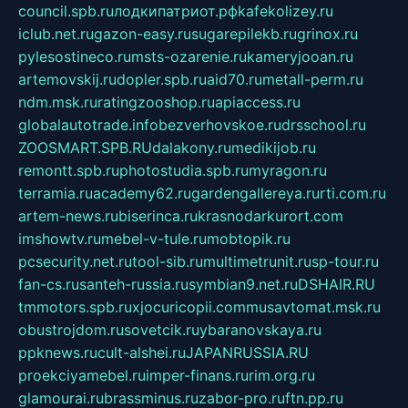
council.spb.ru
лодкипатриот.рф
kafekolizey.ru
iclub.net.ru
gazon-easy.ru
sugarepilekb.ru
grinox.ru
pylesostineco.ru
msts-ozarenie.ru
kameryjooan.ru
artemovskij.ru
dopler.spb.ru
aid70.ru
metall-perm.ru
ndm.msk.ru
ratingzooshop.ru
apiaccess.ru
globalautotrade.info
bezverhovskoe.ru
drsschool.ru
ZOOSMART.SPB.RU
dalakony.ru
medikijob.ru
remontt.spb.ru
photostudia.spb.ru
myragon.ru
terramia.ru
academy62.ru
gardengallereya.ru
rti.com.ru
artem-news.ru
biserinca.ru
krasnodarkurort.com
imshowtv.ru
mebel-v-tule.ru
mobtopik.ru
pcsecurity.net.ru
tool-sib.ru
multimetrunit.ru
sp-tour.ru
fan-cs.ru
santeh-russia.ru
symbian9.net.ru
DSHAIR.RU
tmmotors.spb.ru
xjocuricopii.com
musavtomat.msk.ru
obustrojdom.ru
sovetcik.ru
ybaranovskaya.ru
ppknews.ru
cult-alshei.ru
JAPANRUSSIA.RU
proekciyamebel.ru
imper-finans.ru
rim.org.ru
glamourai.ru
brassminus.ru
zabor-pro.ru
ftn.pp.ru