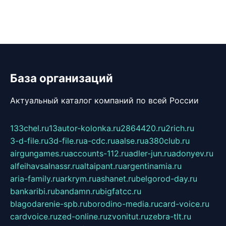
База организаций
Актуальный каталог компаний по всей России
133chel.ru
13autor-kolonka.ru
2864420.ru
2rich.ru
3-d-file.ru
3d-file.ru
a-cdc.ru
aalse.ru
a380club.ru
airgungames.ru
accounts-112.ru
adler-jun.ru
adonyev.ru
alfeihavsalnassr.ru
altaipant.ru
argentinamia.ru
aria-family.ru
arkrym.ru
ashanet.ru
belgorod-day.ru
bankaribi.ru
bandamn.ru
bigfatcc.ru
blagodarenie-spb.ru
borodino-media.ru
card-voice.ru
cardvoice.ru
zed-online.ru
zvonitut.ru
zebra-tlt.ru