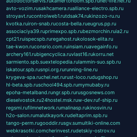
autodoctorservis.ru
kamertondom.spb.ru
net-life.net.ru
avto-vozim.ru
sakhcamera.ru
alliance-electro.spb.ru
stroyavt.ru
controlweb1.ru
tdsak74.ru
kinzozo-ru.ru
kvotka.ru
iron-snab.ru
costa-bella.ru
eugrus.pp.ru
associaciya39.ru
primexpo.spb.ru
bezmorchin.ru
ia2.ru
cpt21.ru
ispecspb.ru
regahost.ru
kolosok-elita.ru
tae-kwon.ru
consrio.com.ru
insiam.ru
avegainfo.ru
archery161.ru
bigencyclica.ru
vlast16.ru
korru.net
sarmiento.spb.su
extelopedia.ru
lammin-suo.spb.ru
iskatour.spb.ru
snpi.org.ru
running-line.ru
krygeva-spa.ru
chel.net.ru
rust-loco.ru
dugshop.ru
hl-beta.spb.ru
school494.spb.ru
mymubaby.ru
epoha-metalband.ru
ngr.spb.ru
rusgosnews.com
dieselvostok.ru
24hostel.msk.ru
w-dev.ru
f-ship.ru
regsmi.ru
filmnetwork.ru
malinasp.ru
kinosvin.ru
h2o-salon.ru
malutkayork.ru
deltaprim.spb.ru
tango-perm.ru
gooddir.ru
sgv.su
multiki-online.com
webkrasotki.com
cherinvest.ru
detskiy-ostrov.ru