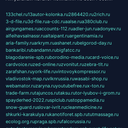
133chel.ru
13autor-kolonka.ru
2864420.ru
2rich.ru
3-d-file.ru
3d-file.ru
a-cdc.ru
aalse.ru
a380club.ru
airgungames.ru
accounts-112.ru
adler-jun.ru
adonyev.ru
alfeihavsalnassr.ru
altaipant.ru
argentinamia.ru
aria-family.ru
arkrym.ru
ashanet.ru
belgorod-day.ru
bankaribi.ru
bandamn.ru
bigfatcc.ru
blagodarenie-spb.ru
borodino-media.ru
card-voice.ru
cardvoice.ru
zed-online.ru
zvonitut.ru
zebra-tlt.ru
zarafshan.ru
york-life.ru
vintovoykompressor.ru
vladivostok-map.ru
vlknrussia.ru
wasabi-shop.ru
webamator.ru
zaryna.ru
youtubefree.ru
x-ton.ru
trade-farm.ru
tajuncos.ru
taksu.ru
tor-lyubov-i-grom.ru
spayderhed-2022.ru
splclub.ru
stoppamedia.ru
snow-guard.ru
slovar-ivrit.ru
cleanmedicine.ru
shkurki-karakulya.ru
kanotiforet.spb.ru
tutmassage.ru
ecolog.org.ru
praga.spb.ru
falcorussia.ru