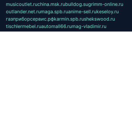
musicoutlet.ru
china.msk.ru
bulldog.su
grimm-online.ru
outlander.net.ru
maga.spb.ru
anime-sell.ru
keseloy.ru
газприборсервис.рф
karmin.spb.ru
shekswood.ru
tischlermebel.ru
automall66.ru
mag-vladimir.ru
yardbar.ru
kiwitour.spb.ru
indesign.com.ru
freestylemebel.ru
bany-samara.ru
rsei.ru
naidisvoyput.ru
mgsn-invest.ru
ipkamerasannce.ru
alicante-house.ru
ibelka74.ru
cozyhouse.info
vlkargalev-studio.ru
700mb.ru
figura-ufa.ru
alina-live.ru
belarusiannews.ru
womenknow.ru
dos-vniimk.ru
sega.net.ru
dv.net.ru
phenomenonsofhistory.com
telesputnik.net.ru
wall.pp.ru
pylesosroidmi.ru
gtc-clan.ru
cligs.ru
bibikazap.ru
popova.org.ru
netwhistler.spb.ru
bellvil.ru
bonzon.ru
iss-vladik.ru
defiparis.net.ru
las-gryzas.ru
amku.ru
electednews.spb.ru
feather.org.ru
spar72.ru
tankiigri.ru
dominus.com.ru
ibtree.ru
sanykool.pp.ru
unixlib.org.ru
menatep.spb.ru
gartenterrassen.ru
printeka.ru