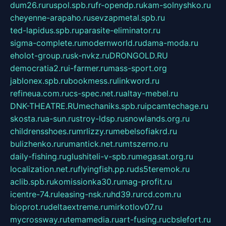
dum26.ru
ruspol.spb.ru
fr-opendp.ru
kam-solnyshko.ru
cheyenne-arapaho.ru
sevzapmetal.spb.ru
ted-lapidus.spb.ru
parasite-eliminator.ru
sigma-complete.ru
modernworld.ru
dama-moda.ru
eholot-group.ru
sk-nvkz.ru
DRONGOLD.RU
democratia2.ru
i-farmer.ru
mass-sport.org
jablonex.spb.ru
bookmess.ru
linkword.ru
refineua.com.ru
cs-spec.net.ru
altay-mebel.ru
DNK-THEATRE.RU
mechaniks.spb.ru
ipcamtechage.ru
skosta.ru
a-sun.ru
stroy-ldsp.ru
snowlands.org.ru
childrensshoes.ru
mrlizzy.ru
mebelsofiakrd.ru
bulizhenko.ru
rumantick.net.ru
mtszerno.ru
daily-fishing.ru
glushiteli-v-spb.ru
megasat.org.ru
localization.net.ru
flyingfish.pp.ru
ds5teremok.ru
aclib.spb.ru
komissionka30.ru
mag-profit.ru
icentre-74.ru
leasing-nsk.ru
hd39.ru
rcd.com.ru
bioprot.ru
deltaextreme.ru
mirkotlov07.ru
mycrossway.ru
temamedia.ru
art-fusing.ru
cbslefort.ru