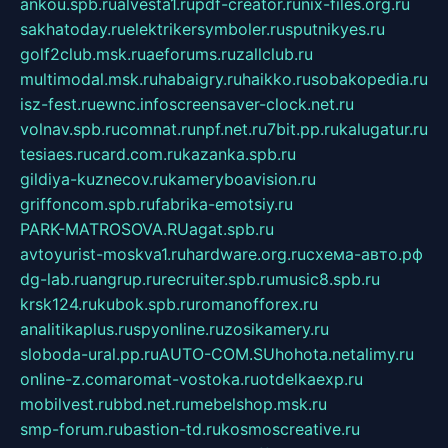
ankou.spb.ru
alvesta1.ru
pdf-creator.ru
nix-files.org.ru
sakhatoday.ru
elektrikersymboler.ru
sputnikyes.ru
golf2club.msk.ru
aeforums.ru
zallclub.ru
multimodal.msk.ru
habaigry.ru
haikko.ru
sobakopedia.ru
isz-fest.ru
ewnc.info
screensaver-clock.net.ru
volnav.spb.ru
comnat.ru
npf.net.ru
7bit.pp.ru
kalugatur.ru
tesiaes.ru
card.com.ru
kazanka.spb.ru
gildiya-kuznecov.ru
kameryboavision.ru
griffoncom.spb.ru
fabrika-emotsiy.ru
PARK-MATROSOVA.RU
agat.spb.ru
avtoyurist-moskva1.ru
hardware.org.ru
схема-авто.рф
dg-lab.ru
angrup.ru
recruiter.spb.ru
music8.spb.ru
krsk124.ru
kubok.spb.ru
romanofforex.ru
analitikaplus.ru
spyonline.ru
zosikamery.ru
sloboda-ural.pp.ru
AUTO-COM.SU
hohota.net
alimy.ru
online-z.com
aromat-vostoka.ru
otdelkaexp.ru
mobilvest.ru
bbd.net.ru
mebelshop.msk.ru
smp-forum.ru
bastion-td.ru
kosmoscreative.ru