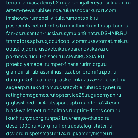
terramia.ru
academy62.ru
gardengallereya.ru
rti.com.ru
artem-news.ru
biserinca.ru
krasnodarkurort.com
imshowtv.ru
mebel-v-tule.ru
mobtopik.ru
pcsecurity.net.ru
tool-sib.ru
multimetrunit.ru
sp-tour.ru
fan-cs.ru
santeh-russia.ru
symbian9.net.ru
DSHAIR.RU
tmmotors.spb.ru
xjocuricopii.com
musavtomat.msk.ru
obustrojdom.ru
sovetcik.ru
ybaranovskaya.ru
ppknews.ru
cult-alshei.ru
JAPANRUSSIA.RU
proekciyamebel.ru
imper-finans.ru
rim.org.ru
glamourai.ru
brassminus.ru
zabor-pro.ru
ftn.pp.ru
dorogoe58.ru
laimengpacker.ru
kuzova-zapchasti.ru
sageerp.ru
taxodrom.ru
dsrazvitie.ru
hardcity.net.ru
ratinghomegames.ru
topservice25.ru
gubernyan.ru
gtglasslined.ru
ii4.ru
tssport.spb.ru
andorra24.com
blackwallstreet.ru
oboimos.ru
optim-doors.com.ru
ikuch.ru
nycr.org.ru
npa21.ru
vremya-ch.spb.ru
desert000.ru
ivtorgi.ru
ifiori.ru
catalog-statei.ru
dcv.org.ru
spetsmaster174.ru
ipkameryhiseeu.ru