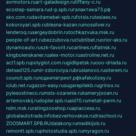
avrmotors.ru
art-galadesign.ru
tiffany-c.ru
ecostep-samara.ru
d-p.spb.ru
галактика73.рф
sko.com.ru
davitamebel-spb.ru
fotsis.ru
tesiaes.ru
kokoroyari.spb.ru
blesna-kazan.ru
mossilver.ru
lenderoq.ru
sergeydobrin.ru
tochkazvuka.msk.ru
people-of-art.ru
bezzubova.ru
clubtibet.ru
orior-aks.ru
dynamoauto.ru
szk-favorit.ru
carlines.ru
flatnsk.ru
kingbolenskaner.ru
alex-motor.ru
astroline.net.ru
act1.spb.ru
polyglot.com.ru
gidlipetsk.ru
ooo-driada.ru
detsad125.ru
mir-zdoroviya.ru
bruslanovo.ru
siterem.ru
council.spb.ru
лодкипатриот.рф
kafekolizey.ru
iclub.net.ru
gazon-easy.ru
sugarepilekb.ru
grinox.ru
pylesostineco.ru
msts-ozarenie.ru
kameryjooan.ru
artemovskij.ru
dopler.spb.ru
aid70.ru
metall-perm.ru
ndm.msk.ru
ratingzooshop.ru
apiaccess.ru
globalautotrade.info
bezverhovskoe.ru
drsschool.ru
ZOOSMART.SPB.RU
dalakony.ru
medikijob.ru
remontt.spb.ru
photostudia.spb.ru
myragon.ru