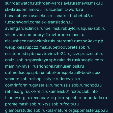
sunroadwatch.ru
citroen-yaroslavl.ru
ratnews.msk.ru
sk-if.ru
joomlamoduli.ru
academic-work.ru
bananaboys.ru
sanekua.ru
lianafrukt.ru
beta43.ru
tucsonwoori.com
alex-translation.ru
avantgardeclinics.ru
noel.msk.ru
buylq.ru
aquas-spb.ru
vilnerivne.com
bobry-2.ru
vtoroe-solnce.ru
nickysheen.ru
clockmir.ru
huntercraft.ru
стройокт.рф
webpixels.ru
pczz.msk.su
petrodvorets.spb.ru
nsintermed.spb.ru
avtovirazh-24.ru
jazzq.ru
czecot.ru
cruizi.spb.ru
spasskaya.spb.ru
kniris.ru
vkpeople.com
maminy-mysli.ru
arionorel.ru
khuseniosif.ru
dotmediacup.spb.ru
mebel-tiraspol.ru
all-books.biz
vmauto.spb.ru
shop-astyle.ru
derevo-s.ru
contrinform.ru
gutserial.ru
mdrussia.spb.ru
monod.ru
refine.org.ru
uk-krein.ru
kamensk61.ru
zooclub.info
filonov.org.ru
технокамск.рф
ra-spectr.ru
ooodriada.ru
promelmash.spb.ru
ixtys.spb.ru
fccity.ru
glamourstudio.spb.ru
kola-nature.org
spbmaster.spb.ru