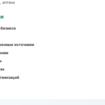
, аптеки
ми
 бизнеса
еренные источники
онам
и
иях
ганизаций