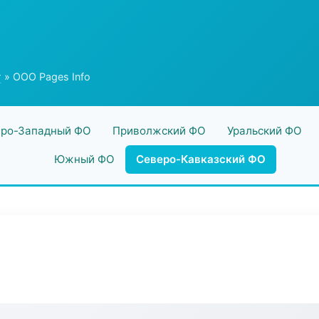
г
» ООО Pages Info
ро-Западный ФО
Приволжский ФО
Уральский ФО
Южный ФО
Северо-Кавказский ФО