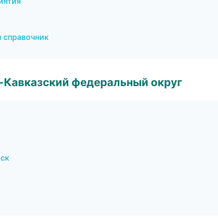
иятия
й справочник
о-Кавказский федеральный округ
рск