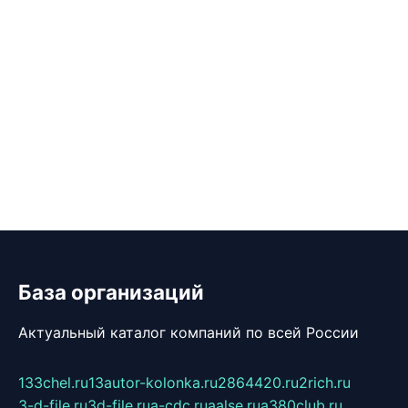
База организаций
Актуальный каталог компаний по всей России
133chel.ru
13autor-kolonka.ru
2864420.ru
2rich.ru
3-d-file.ru
3d-file.ru
a-cdc.ru
aalse.ru
a380club.ru