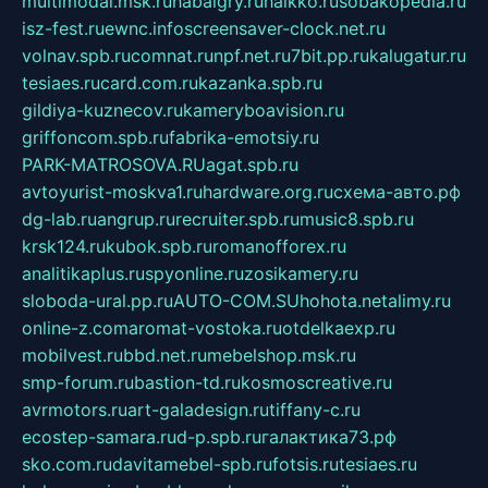
multimodal.msk.ru
habaigry.ru
haikko.ru
sobakopedia.ru
isz-fest.ru
ewnc.info
screensaver-clock.net.ru
volnav.spb.ru
comnat.ru
npf.net.ru
7bit.pp.ru
kalugatur.ru
tesiaes.ru
card.com.ru
kazanka.spb.ru
gildiya-kuznecov.ru
kameryboavision.ru
griffoncom.spb.ru
fabrika-emotsiy.ru
PARK-MATROSOVA.RU
agat.spb.ru
avtoyurist-moskva1.ru
hardware.org.ru
схема-авто.рф
dg-lab.ru
angrup.ru
recruiter.spb.ru
music8.spb.ru
krsk124.ru
kubok.spb.ru
romanofforex.ru
analitikaplus.ru
spyonline.ru
zosikamery.ru
sloboda-ural.pp.ru
AUTO-COM.SU
hohota.net
alimy.ru
online-z.com
aromat-vostoka.ru
otdelkaexp.ru
mobilvest.ru
bbd.net.ru
mebelshop.msk.ru
smp-forum.ru
bastion-td.ru
kosmoscreative.ru
avrmotors.ru
art-galadesign.ru
tiffany-c.ru
ecostep-samara.ru
d-p.spb.ru
галактика73.рф
sko.com.ru
davitamebel-spb.ru
fotsis.ru
tesiaes.ru