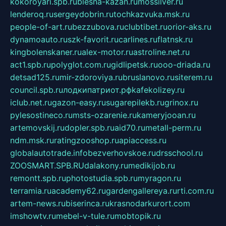
kokoroyari.spb.ru
blesna-kazan.ru
mossilver.ru
lenderoq.ru
sergeydobrin.ru
tochkazvuka.msk.ru
people-of-art.ru
bezzubova.ru
clubtibet.ru
orior-aks.ru
dynamoauto.ru
szk-favorit.ru
carlines.ru
flatnsk.ru
kingbolenskaner.ru
alex-motor.ru
astroline.net.ru
act1.spb.ru
polyglot.com.ru
gidlipetsk.ru
ooo-driada.ru
detsad125.ru
mir-zdoroviya.ru
bruslanovo.ru
siterem.ru
council.spb.ru
лодкипатриот.рф
kafekolizey.ru
iclub.net.ru
gazon-easy.ru
sugarepilekb.ru
grinox.ru
pylesostineco.ru
msts-ozarenie.ru
kameryjooan.ru
artemovskij.ru
dopler.spb.ru
aid70.ru
metall-perm.ru
ndm.msk.ru
ratingzooshop.ru
apiaccess.ru
globalautotrade.info
bezverhovskoe.ru
drsschool.ru
ZOOSMART.SPB.RU
dalakony.ru
medikijob.ru
remontt.spb.ru
photostudia.spb.ru
myragon.ru
terramia.ru
academy62.ru
gardengallereya.ru
rti.com.ru
artem-news.ru
biserinca.ru
krasnodarkurort.com
imshowtv.ru
mebel-v-tule.ru
mobtopik.ru