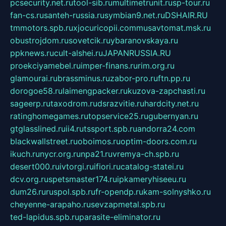
pcsecurity.net.ru
tool-sib.ru
multimetrunit.ru
sp-tour.ru
fan-cs.ru
santeh-russia.ru
symbian9.net.ru
DSHAIR.RU
tmmotors.spb.ru
xjocuricopii.com
musavtomat.msk.ru
obustrojdom.ru
sovetcik.ru
ybaranovskaya.ru
ppknews.ru
cult-alshei.ru
JAPANRUSSIA.RU
proekciyamebel.ru
imper-finans.ru
rim.org.ru
glamourai.ru
brassminus.ru
zabor-pro.ru
ftn.pp.ru
dorogoe58.ru
laimengpacker.ru
kuzova-zapchasti.ru
sageerp.ru
taxodrom.ru
dsrazvitie.ru
hardcity.net.ru
ratinghomegames.ru
topservice25.ru
gubernyan.ru
gtglasslined.ru
ii4.ru
tssport.spb.ru
andorra24.com
blackwallstreet.ru
oboimos.ru
optim-doors.com.ru
ikuch.ru
nycr.org.ru
npa21.ru
vremya-ch.spb.ru
desert000.ru
ivtorgi.ru
ifiori.ru
catalog-statei.ru
dcv.org.ru
spetsmaster174.ru
ipkameryhiseeu.ru
dum26.ru
ruspol.spb.ru
fr-opendp.ru
kam-solnyshko.ru
cheyenne-arapaho.ru
sevzapmetal.spb.ru
ted-lapidus.spb.ru
parasite-eliminator.ru