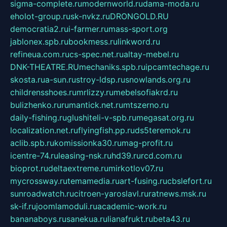
sigma-complete.ru
modernworld.ru
dama-moda.ru
eholot-group.ru
sk-nvkz.ru
DRONGOLD.RU
democratia2.ru
i-farmer.ru
mass-sport.org
jablonex.spb.ru
bookmess.ru
linkword.ru
refineua.com.ru
cs-spec.net.ru
altay-mebel.ru
DNK-THEATRE.RU
mechaniks.spb.ru
ipcamtechage.ru
skosta.ru
a-sun.ru
stroy-ldsp.ru
snowlands.org.ru
childrensshoes.ru
mrlizzy.ru
mebelsofiakrd.ru
bulizhenko.ru
rumantick.net.ru
mtszerno.ru
daily-fishing.ru
glushiteli-v-spb.ru
megasat.org.ru
localization.net.ru
flyingfish.pp.ru
ds5teremok.ru
aclib.spb.ru
komissionka30.ru
mag-profit.ru
icentre-74.ru
leasing-nsk.ru
hd39.ru
rcd.com.ru
bioprot.ru
deltaextreme.ru
mirkotlov07.ru
mycrossway.ru
temamedia.ru
art-fusing.ru
cbslefort.ru
sunroadwatch.ru
citroen-yaroslavl.ru
ratnews.msk.ru
sk-if.ru
joomlamoduli.ru
academic-work.ru
bananaboys.ru
sanekua.ru
lianafrukt.ru
beta43.ru