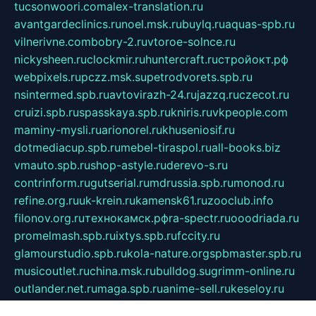
tucsonwoori.com
alex-translation.ru
avantgardeclinics.ru
noel.msk.ru
buylq.ru
aquas-spb.ru
vilnerivne.com
bobry-2.ru
vtoroe-solnce.ru
nickysheen.ru
clockmir.ru
huntercraft.ru
стройокт.рф
webpixels.ru
pczz.msk.su
petrodvorets.spb.ru
nsintermed.spb.ru
avtovirazh-24.ru
jazzq.ru
czecot.ru
cruizi.spb.ru
spasskaya.spb.ru
kniris.ru
vkpeople.com
maminy-mysli.ru
arionorel.ru
khuseniosif.ru
dotmediacup.spb.ru
mebel-tiraspol.ru
all-books.biz
vmauto.spb.ru
shop-astyle.ru
derevo-s.ru
contrinform.ru
gutserial.ru
mdrussia.spb.ru
monod.ru
refine.org.ru
uk-krein.ru
kamensk61.ru
zooclub.info
filonov.org.ru
технокамск.рф
ra-spectr.ru
ooodriada.ru
promelmash.spb.ru
ixtys.spb.ru
fccity.ru
glamourstudio.spb.ru
kola-nature.org
spbmaster.spb.ru
musicoutlet.ru
china.msk.ru
bulldog.su
grimm-online.ru
outlander.net.ru
maga.spb.ru
anime-sell.ru
keseloy.ru
газприборсервис.рф
karmin.spb.ru
shekswood.ru