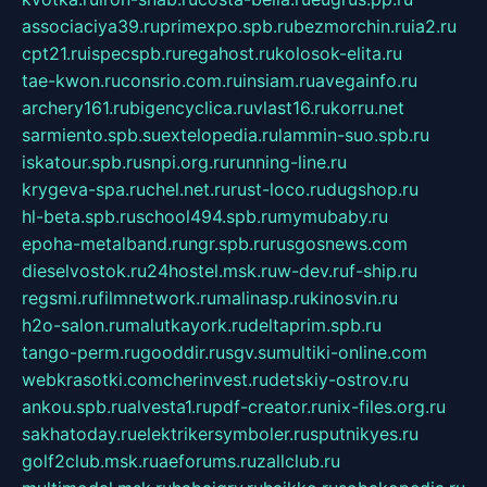
associaciya39.ru
primexpo.spb.ru
bezmorchin.ru
ia2.ru
cpt21.ru
ispecspb.ru
regahost.ru
kolosok-elita.ru
tae-kwon.ru
consrio.com.ru
insiam.ru
avegainfo.ru
archery161.ru
bigencyclica.ru
vlast16.ru
korru.net
sarmiento.spb.su
extelopedia.ru
lammin-suo.spb.ru
iskatour.spb.ru
snpi.org.ru
running-line.ru
krygeva-spa.ru
chel.net.ru
rust-loco.ru
dugshop.ru
hl-beta.spb.ru
school494.spb.ru
mymubaby.ru
epoha-metalband.ru
ngr.spb.ru
rusgosnews.com
dieselvostok.ru
24hostel.msk.ru
w-dev.ru
f-ship.ru
regsmi.ru
filmnetwork.ru
malinasp.ru
kinosvin.ru
h2o-salon.ru
malutkayork.ru
deltaprim.spb.ru
tango-perm.ru
gooddir.ru
sgv.su
multiki-online.com
webkrasotki.com
cherinvest.ru
detskiy-ostrov.ru
ankou.spb.ru
alvesta1.ru
pdf-creator.ru
nix-files.org.ru
sakhatoday.ru
elektrikersymboler.ru
sputnikyes.ru
golf2club.msk.ru
aeforums.ru
zallclub.ru