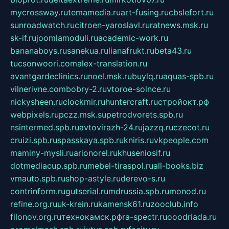
mycrossway.ru
temamedia.ru
art-fusing.ru
cbslefort.ru
sunroadwatch.ru
citroen-yaroslavl.ru
ratnews.msk.ru
sk-if.ru
joomlamoduli.ru
academic-work.ru
bananaboys.ru
sanekua.ru
lianafrukt.ru
beta43.ru
tucsonwoori.com
alex-translation.ru
avantgardeclinics.ru
noel.msk.ru
buylq.ru
aquas-spb.ru
vilnerivne.com
bobry-2.ru
vtoroe-solnce.ru
nickysheen.ru
clockmir.ru
huntercraft.ru
стройокт.рф
webpixels.ru
pczz.msk.su
petrodvorets.spb.ru
nsintermed.spb.ru
avtovirazh-24.ru
jazzq.ru
czecot.ru
cruizi.spb.ru
spasskaya.spb.ru
kniris.ru
vkpeople.com
maminy-mysli.ru
arionorel.ru
khuseniosif.ru
dotmediacup.spb.ru
mebel-tiraspol.ru
all-books.biz
vmauto.spb.ru
shop-astyle.ru
derevo-s.ru
contrinform.ru
gutserial.ru
mdrussia.spb.ru
monod.ru
refine.org.ru
uk-krein.ru
kamensk61.ru
zooclub.info
filonov.org.ru
технокамск.рф
ra-spectr.ru
ooodriada.ru