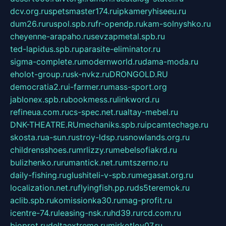
dcv.org.ru
spetsmaster174.ru
ipkameryhiseeu.ru
dum26.ru
ruspol.spb.ru
fr-opendp.ru
kam-solnyshko.ru
cheyenne-arapaho.ru
sevzapmetal.spb.ru
ted-lapidus.spb.ru
parasite-eliminator.ru
sigma-complete.ru
modernworld.ru
dama-moda.ru
eholot-group.ru
sk-nvkz.ru
DRONGOLD.RU
democratia2.ru
i-farmer.ru
mass-sport.org
jablonex.spb.ru
bookmess.ru
linkword.ru
refineua.com.ru
cs-spec.net.ru
altay-mebel.ru
DNK-THEATRE.RU
mechaniks.spb.ru
ipcamtechage.ru
skosta.ru
a-sun.ru
stroy-ldsp.ru
snowlands.org.ru
childrensshoes.ru
mrlizzy.ru
mebelsofiakrd.ru
bulizhenko.ru
rumantick.net.ru
mtszerno.ru
daily-fishing.ru
glushiteli-v-spb.ru
megasat.org.ru
localization.net.ru
flyingfish.pp.ru
ds5teremok.ru
aclib.spb.ru
komissionka30.ru
mag-profit.ru
icentre-74.ru
leasing-nsk.ru
hd39.ru
rcd.com.ru
bioprot.ru
deltaextreme.ru
mirkotlov07.ru