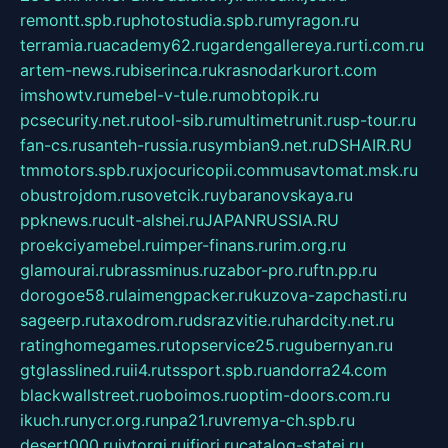
remontt.spb.ru
photostudia.spb.ru
myragon.ru
terramia.ru
academy62.ru
gardengallereya.ru
rti.com.ru
artem-news.ru
biserinca.ru
krasnodarkurort.com
imshowtv.ru
mebel-v-tule.ru
mobtopik.ru
pcsecurity.net.ru
tool-sib.ru
multimetrunit.ru
sp-tour.ru
fan-cs.ru
santeh-russia.ru
symbian9.net.ru
DSHAIR.RU
tmmotors.spb.ru
xjocuricopii.com
musavtomat.msk.ru
obustrojdom.ru
sovetcik.ru
ybaranovskaya.ru
ppknews.ru
cult-alshei.ru
JAPANRUSSIA.RU
proekciyamebel.ru
imper-finans.ru
rim.org.ru
glamourai.ru
brassminus.ru
zabor-pro.ru
ftn.pp.ru
dorogoe58.ru
laimengpacker.ru
kuzova-zapchasti.ru
sageerp.ru
taxodrom.ru
dsrazvitie.ru
hardcity.net.ru
ratinghomegames.ru
topservice25.ru
gubernyan.ru
gtglasslined.ru
ii4.ru
tssport.spb.ru
andorra24.com
blackwallstreet.ru
oboimos.ru
optim-doors.com.ru
ikuch.ru
nycr.org.ru
npa21.ru
vremya-ch.spb.ru
desert000.ru
ivtorgi.ru
ifiori.ru
catalog-statei.ru