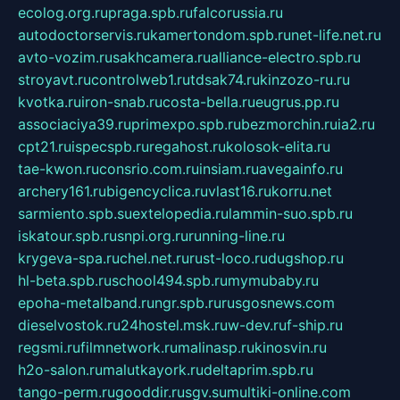
ecolog.org.ru
praga.spb.ru
falcorussia.ru
autodoctorservis.ru
kamertondom.spb.ru
net-life.net.ru
avto-vozim.ru
sakhcamera.ru
alliance-electro.spb.ru
stroyavt.ru
controlweb1.ru
tdsak74.ru
kinzozo-ru.ru
kvotka.ru
iron-snab.ru
costa-bella.ru
eugrus.pp.ru
associaciya39.ru
primexpo.spb.ru
bezmorchin.ru
ia2.ru
cpt21.ru
ispecspb.ru
regahost.ru
kolosok-elita.ru
tae-kwon.ru
consrio.com.ru
insiam.ru
avegainfo.ru
archery161.ru
bigencyclica.ru
vlast16.ru
korru.net
sarmiento.spb.su
extelopedia.ru
lammin-suo.spb.ru
iskatour.spb.ru
snpi.org.ru
running-line.ru
krygeva-spa.ru
chel.net.ru
rust-loco.ru
dugshop.ru
hl-beta.spb.ru
school494.spb.ru
mymubaby.ru
epoha-metalband.ru
ngr.spb.ru
rusgosnews.com
dieselvostok.ru
24hostel.msk.ru
w-dev.ru
f-ship.ru
regsmi.ru
filmnetwork.ru
malinasp.ru
kinosvin.ru
h2o-salon.ru
malutkayork.ru
deltaprim.spb.ru
tango-perm.ru
gooddir.ru
sgv.su
multiki-online.com