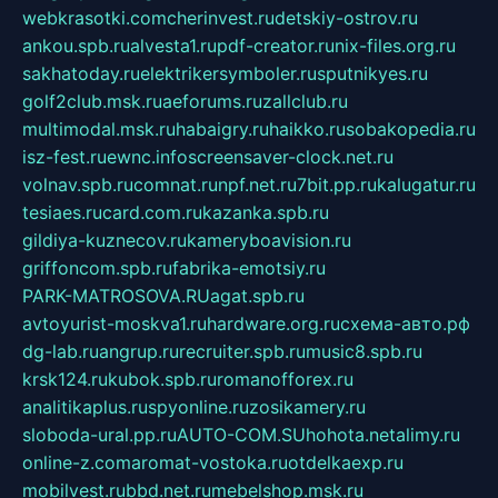
webkrasotki.com
cherinvest.ru
detskiy-ostrov.ru
ankou.spb.ru
alvesta1.ru
pdf-creator.ru
nix-files.org.ru
sakhatoday.ru
elektrikersymboler.ru
sputnikyes.ru
golf2club.msk.ru
aeforums.ru
zallclub.ru
multimodal.msk.ru
habaigry.ru
haikko.ru
sobakopedia.ru
isz-fest.ru
ewnc.info
screensaver-clock.net.ru
volnav.spb.ru
comnat.ru
npf.net.ru
7bit.pp.ru
kalugatur.ru
tesiaes.ru
card.com.ru
kazanka.spb.ru
gildiya-kuznecov.ru
kameryboavision.ru
griffoncom.spb.ru
fabrika-emotsiy.ru
PARK-MATROSOVA.RU
agat.spb.ru
avtoyurist-moskva1.ru
hardware.org.ru
схема-авто.рф
dg-lab.ru
angrup.ru
recruiter.spb.ru
music8.spb.ru
krsk124.ru
kubok.spb.ru
romanofforex.ru
analitikaplus.ru
spyonline.ru
zosikamery.ru
sloboda-ural.pp.ru
AUTO-COM.SU
hohota.net
alimy.ru
online-z.com
aromat-vostoka.ru
otdelkaexp.ru
mobilvest.ru
bbd.net.ru
mebelshop.msk.ru