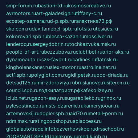
smp-forum.ru
bastion-td.ru
kosmoscreative.ru
avrmotors.ru
art-galadesign.ru
tiffany-c.ru
ecostep-samara.ru
d-p.spb.ru
галактика73.рф
sko.com.ru
davitamebel-spb.ru
fotsis.ru
tesiaes.ru
kokoroyari.spb.ru
blesna-kazan.ru
mossilver.ru
lenderoq.ru
sergeydobrin.ru
tochkazvuka.msk.ru
people-of-art.ru
bezzubova.ru
clubtibet.ru
orior-aks.ru
dynamoauto.ru
szk-favorit.ru
carlines.ru
flatnsk.ru
kingbolenskaner.ru
alex-motor.ru
astroline.net.ru
act1.spb.ru
polyglot.com.ru
gidlipetsk.ru
ooo-driada.ru
detsad125.ru
mir-zdoroviya.ru
bruslanovo.ru
siterem.ru
council.spb.ru
лодкипатриот.рф
kafekolizey.ru
iclub.net.ru
gazon-easy.ru
sugarepilekb.ru
grinox.ru
pylesostineco.ru
msts-ozarenie.ru
kameryjooan.ru
artemovskij.ru
dopler.spb.ru
aid70.ru
metall-perm.ru
ndm.msk.ru
ratingzooshop.ru
apiaccess.ru
globalautotrade.info
bezverhovskoe.ru
drsschool.ru
ZOOSMART.SPB.RU
dalakony.ru
medikijob.ru