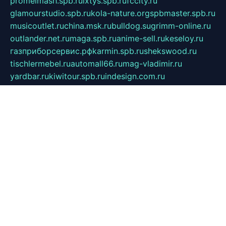
promelmash.spb.ru
ixtys.spb.ru
fccity.ru
glamourstudio.spb.ru
kola-nature.org
spbmaster.spb.ru
musicoutlet.ru
china.msk.ru
bulldog.su
grimm-online.ru
outlander.net.ru
maga.spb.ru
anime-sell.ru
keseloy.ru
газприборсервис.рф
karmin.spb.ru
shekswood.ru
tischlermebel.ru
automall66.ru
mag-vladimir.ru
yardbar.ru
kiwitour.spb.ru
indesign.com.ru
freestylemebel.ru
bany-samara.ru
rsei.ru
naidisvoyput.ru
mgsn-invest.ru
ipkamerasannce.ru
alicante-house.ru
ibelka74.ru
cozyhouse.info
vlkargalev-studio.ru
700mb.ru
figura-ufa.ru
alina-live.ru
belarusiannews.ru
womenknow.ru
dos-vniimk.ru
sega.net.ru
dv.net.ru
phenomenonsofhistory.com
telesputnik.net.ru
wall.pp.ru
pylesosroidmi.ru
gtc-clan.ru
cligs.ru
bibikazap.ru
popova.org.ru
netwhistler.spb.ru
bellvil.ru
bonzon.ru
iss-vladik.ru
defiparis.net.ru
las-gryzas.ru
amku.ru
electednews.spb.ru
feather.org.ru
spar72.ru
tankiigri.ru