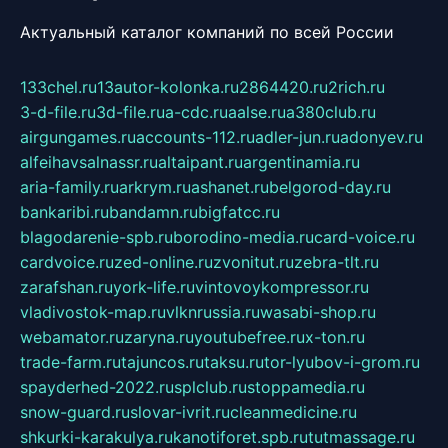
Актуальный каталог компаний по всей России
133chel.ru
13autor-kolonka.ru
2864420.ru
2rich.ru
3-d-file.ru
3d-file.ru
a-cdc.ru
aalse.ru
a380club.ru
airgungames.ru
accounts-112.ru
adler-jun.ru
adonyev.ru
alfeihavsalnassr.ru
altaipant.ru
argentinamia.ru
aria-family.ru
arkrym.ru
ashanet.ru
belgorod-day.ru
bankaribi.ru
bandamn.ru
bigfatcc.ru
blagodarenie-spb.ru
borodino-media.ru
card-voice.ru
cardvoice.ru
zed-online.ru
zvonitut.ru
zebra-tlt.ru
zarafshan.ru
york-life.ru
vintovoykompressor.ru
vladivostok-map.ru
vlknrussia.ru
wasabi-shop.ru
webamator.ru
zaryna.ru
youtubefree.ru
x-ton.ru
trade-farm.ru
tajuncos.ru
taksu.ru
tor-lyubov-i-grom.ru
spayderhed-2022.ru
splclub.ru
stoppamedia.ru
snow-guard.ru
slovar-ivrit.ru
cleanmedicine.ru
shkurki-karakulya.ru
kanotiforet.spb.ru
tutmassage.ru