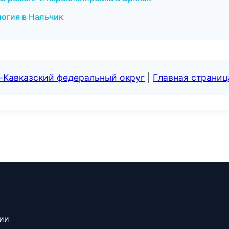
логия в Нальчик
-Кавказский федеральный округ
|
Главная страниц
сии