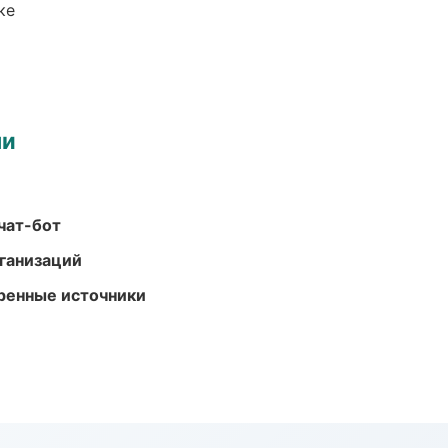
ке
ми
чат-бот
ганизаций
еренные источники