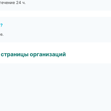
течение 24 ч.
е?
е.
 страницы организаций