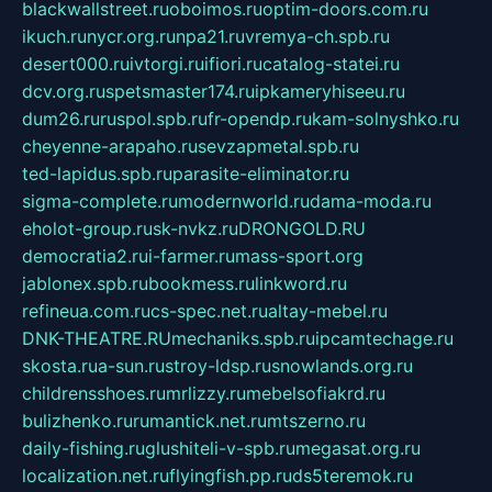
blackwallstreet.ru
oboimos.ru
optim-doors.com.ru
ikuch.ru
nycr.org.ru
npa21.ru
vremya-ch.spb.ru
desert000.ru
ivtorgi.ru
ifiori.ru
catalog-statei.ru
dcv.org.ru
spetsmaster174.ru
ipkameryhiseeu.ru
dum26.ru
ruspol.spb.ru
fr-opendp.ru
kam-solnyshko.ru
cheyenne-arapaho.ru
sevzapmetal.spb.ru
ted-lapidus.spb.ru
parasite-eliminator.ru
sigma-complete.ru
modernworld.ru
dama-moda.ru
eholot-group.ru
sk-nvkz.ru
DRONGOLD.RU
democratia2.ru
i-farmer.ru
mass-sport.org
jablonex.spb.ru
bookmess.ru
linkword.ru
refineua.com.ru
cs-spec.net.ru
altay-mebel.ru
DNK-THEATRE.RU
mechaniks.spb.ru
ipcamtechage.ru
skosta.ru
a-sun.ru
stroy-ldsp.ru
snowlands.org.ru
childrensshoes.ru
mrlizzy.ru
mebelsofiakrd.ru
bulizhenko.ru
rumantick.net.ru
mtszerno.ru
daily-fishing.ru
glushiteli-v-spb.ru
megasat.org.ru
localization.net.ru
flyingfish.pp.ru
ds5teremok.ru