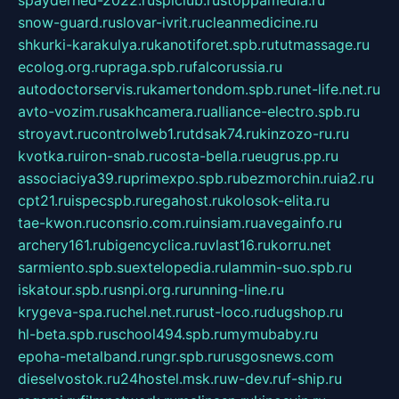
snow-guard.ru
slovar-ivrit.ru
cleanmedicine.ru
shkurki-karakulya.ru
kanotiforet.spb.ru
tutmassage.ru
ecolog.org.ru
praga.spb.ru
falcorussia.ru
autodoctorservis.ru
kamertondom.spb.ru
net-life.net.ru
avto-vozim.ru
sakhcamera.ru
alliance-electro.spb.ru
stroyavt.ru
controlweb1.ru
tdsak74.ru
kinzozo-ru.ru
kvotka.ru
iron-snab.ru
costa-bella.ru
eugrus.pp.ru
associaciya39.ru
primexpo.spb.ru
bezmorchin.ru
ia2.ru
cpt21.ru
ispecspb.ru
regahost.ru
kolosok-elita.ru
tae-kwon.ru
consrio.com.ru
insiam.ru
avegainfo.ru
archery161.ru
bigencyclica.ru
vlast16.ru
korru.net
sarmiento.spb.su
extelopedia.ru
lammin-suo.spb.ru
iskatour.spb.ru
snpi.org.ru
running-line.ru
krygeva-spa.ru
chel.net.ru
rust-loco.ru
dugshop.ru
hl-beta.spb.ru
school494.spb.ru
mymubaby.ru
epoha-metalband.ru
ngr.spb.ru
rusgosnews.com
dieselvostok.ru
24hostel.msk.ru
w-dev.ru
f-ship.ru