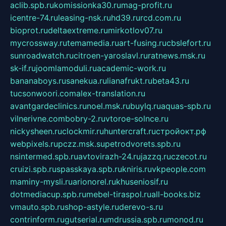
aclib.spb.ru
komissionka30.ru
mag-profit.ru
icentre-74.ru
leasing-nsk.ru
hd39.ru
rcd.com.ru
bioprot.ru
deltaextreme.ru
mirkotlov07.ru
mycrossway.ru
temamedia.ru
art-fusing.ru
cbslefort.ru
sunroadwatch.ru
citroen-yaroslavl.ru
ratnews.msk.ru
sk-if.ru
joomlamoduli.ru
academic-work.ru
bananaboys.ru
sanekua.ru
lianafrukt.ru
beta43.ru
tucsonwoori.com
alex-translation.ru
avantgardeclinics.ru
noel.msk.ru
buylq.ru
aquas-spb.ru
vilnerivne.com
bobry-2.ru
vtoroe-solnce.ru
nickysheen.ru
clockmir.ru
huntercraft.ru
стройокт.рф
webpixels.ru
pczz.msk.su
petrodvorets.spb.ru
nsintermed.spb.ru
avtovirazh-24.ru
jazzq.ru
czecot.ru
cruizi.spb.ru
spasskaya.spb.ru
kniris.ru
vkpeople.com
maminy-mysli.ru
arionorel.ru
khuseniosif.ru
dotmediacup.spb.ru
mebel-tiraspol.ru
all-books.biz
vmauto.spb.ru
shop-astyle.ru
derevo-s.ru
contrinform.ru
gutserial.ru
mdrussia.spb.ru
monod.ru