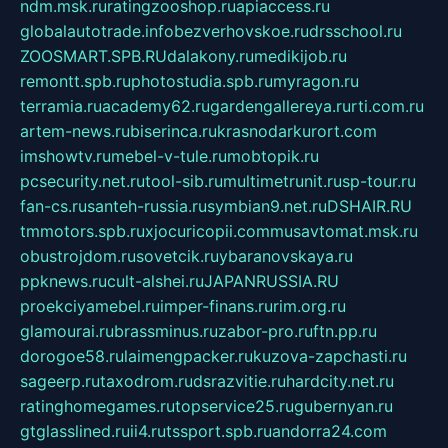
ndm.msk.ru
ratingzooshop.ru
apiaccess.ru
globalautotrade.info
bezverhovskoe.ru
drsschool.ru
ZOOSMART.SPB.RU
dalakony.ru
medikijob.ru
remontt.spb.ru
photostudia.spb.ru
myragon.ru
terramia.ru
academy62.ru
gardengallereya.ru
rti.com.ru
artem-news.ru
biserinca.ru
krasnodarkurort.com
imshowtv.ru
mebel-v-tule.ru
mobtopik.ru
pcsecurity.net.ru
tool-sib.ru
multimetrunit.ru
sp-tour.ru
fan-cs.ru
santeh-russia.ru
symbian9.net.ru
DSHAIR.RU
tmmotors.spb.ru
xjocuricopii.com
musavtomat.msk.ru
obustrojdom.ru
sovetcik.ru
ybaranovskaya.ru
ppknews.ru
cult-alshei.ru
JAPANRUSSIA.RU
proekciyamebel.ru
imper-finans.ru
rim.org.ru
glamourai.ru
brassminus.ru
zabor-pro.ru
ftn.pp.ru
dorogoe58.ru
laimengpacker.ru
kuzova-zapchasti.ru
sageerp.ru
taxodrom.ru
dsrazvitie.ru
hardcity.net.ru
ratinghomegames.ru
topservice25.ru
gubernyan.ru
gtglasslined.ru
ii4.ru
tssport.spb.ru
andorra24.com