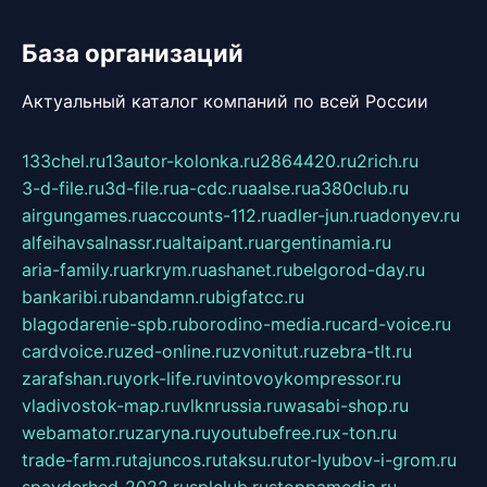
База организаций
Актуальный каталог компаний по всей России
133chel.ru
13autor-kolonka.ru
2864420.ru
2rich.ru
3-d-file.ru
3d-file.ru
a-cdc.ru
aalse.ru
a380club.ru
airgungames.ru
accounts-112.ru
adler-jun.ru
adonyev.ru
alfeihavsalnassr.ru
altaipant.ru
argentinamia.ru
aria-family.ru
arkrym.ru
ashanet.ru
belgorod-day.ru
bankaribi.ru
bandamn.ru
bigfatcc.ru
blagodarenie-spb.ru
borodino-media.ru
card-voice.ru
cardvoice.ru
zed-online.ru
zvonitut.ru
zebra-tlt.ru
zarafshan.ru
york-life.ru
vintovoykompressor.ru
vladivostok-map.ru
vlknrussia.ru
wasabi-shop.ru
webamator.ru
zaryna.ru
youtubefree.ru
x-ton.ru
trade-farm.ru
tajuncos.ru
taksu.ru
tor-lyubov-i-grom.ru
spayderhed-2022.ru
splclub.ru
stoppamedia.ru