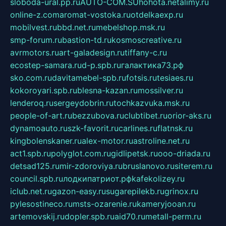
sloboda-ural.pp.ru
AUTO-COM.SU
hohota.net
alimy.ru
online-z.com
aromat-vostoka.ru
otdelkaexp.ru
mobilvest.ru
bbd.net.ru
mebelshop.msk.ru
smp-forum.ru
bastion-td.ru
kosmoscreative.ru
avrmotors.ru
art-galadesign.ru
tiffany-c.ru
ecostep-samara.ru
d-p.spb.ru
галактика73.рф
sko.com.ru
davitamebel-spb.ru
fotsis.ru
tesiaes.ru
kokoroyari.spb.ru
blesna-kazan.ru
mossilver.ru
lenderoq.ru
sergeydobrin.ru
tochkazvuka.msk.ru
people-of-art.ru
bezzubova.ru
clubtibet.ru
orior-aks.ru
dynamoauto.ru
szk-favorit.ru
carlines.ru
flatnsk.ru
kingbolenskaner.ru
alex-motor.ru
astroline.net.ru
act1.spb.ru
polyglot.com.ru
gidlipetsk.ru
ooo-driada.ru
detsad125.ru
mir-zdoroviya.ru
bruslanovo.ru
siterem.ru
council.spb.ru
лодкипатриот.рф
kafekolizey.ru
iclub.net.ru
gazon-easy.ru
sugarepilekb.ru
grinox.ru
pylesostineco.ru
msts-ozarenie.ru
kameryjooan.ru
artemovskij.ru
dopler.spb.ru
aid70.ru
metall-perm.ru