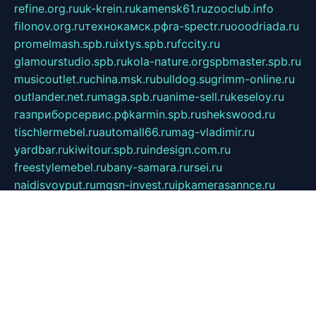
refine.org.ru
uk-krein.ru
kamensk61.ru
zooclub.info
filonov.org.ru
технокамск.рф
ra-spectr.ru
ooodriada.ru
promelmash.spb.ru
ixtys.spb.ru
fccity.ru
glamourstudio.spb.ru
kola-nature.org
spbmaster.spb.ru
musicoutlet.ru
china.msk.ru
bulldog.su
grimm-online.ru
outlander.net.ru
maga.spb.ru
anime-sell.ru
keseloy.ru
газприборсервис.рф
karmin.spb.ru
shekswood.ru
tischlermebel.ru
automall66.ru
mag-vladimir.ru
yardbar.ru
kiwitour.spb.ru
indesign.com.ru
freestylemebel.ru
bany-samara.ru
rsei.ru
naidisvoyput.ru
mgsn-invest.ru
ipkamerasannce.ru
alicante-house.ru
ibelka74.ru
cozyhouse.info
vlkargalev-studio.ru
700mb.ru
figura-ufa.ru
alina-live.ru
belarusiannews.ru
womenknow.ru
dos-vniimk.ru
sega.net.ru
dv.net.ru
phenomenonsofhistory.com
telesputnik.net.ru
wall.pp.ru
pylesosroidmi.ru
gtc-clan.ru
cligs.ru
bibikazap.ru
popova.org.ru
netwhistler.spb.ru
bellvil.ru
bonzon.ru
iss-vladik.ru