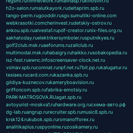
regsmi.ru
filmnetwork.ru
malinasp.ru
kinosvin.ru
h2o-salon.ru
malutkayork.ru
deltaprim.spb.ru
tango-perm.ru
gooddir.ru
sgv.su
multiki-online.com
webkrasotki.com
cherinvest.ru
detskiy-ostrov.ru
ankou.spb.ru
alvesta1.ru
pdf-creator.ru
nix-files.org.ru
sakhatoday.ru
elektrikersymboler.ru
sputnikyes.ru
golf2club.msk.ru
aeforums.ru
zallclub.ru
multimodal.msk.ru
habaigry.ru
haikko.ru
sobakopedia.ru
isz-fest.ru
ewnc.info
screensaver-clock.net.ru
volnav.spb.ru
comnat.ru
npf.net.ru
7bit.pp.ru
kalugatur.ru
tesiaes.ru
card.com.ru
kazanka.spb.ru
gildiya-kuznecov.ru
kameryboavision.ru
griffoncom.spb.ru
fabrika-emotsiy.ru
PARK-MATROSOVA.RU
agat.spb.ru
avtoyurist-moskva1.ru
hardware.org.ru
схема-авто.рф
dg-lab.ru
angrup.ru
recruiter.spb.ru
music8.spb.ru
krsk124.ru
kubok.spb.ru
romanofforex.ru
analitikaplus.ru
spyonline.ru
zosikamery.ru