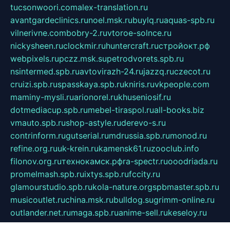
tucsonwoori.com
alex-translation.ru
avantgardeclinics.ru
noel.msk.ru
buylq.ru
aquas-spb.ru
vilnerivne.com
bobry-2.ru
vtoroe-solnce.ru
nickysheen.ru
clockmir.ru
huntercraft.ru
стройокт.рф
webpixels.ru
pczz.msk.su
petrodvorets.spb.ru
nsintermed.spb.ru
avtovirazh-24.ru
jazzq.ru
czecot.ru
cruizi.spb.ru
spasskaya.spb.ru
kniris.ru
vkpeople.com
maminy-mysli.ru
arionorel.ru
khuseniosif.ru
dotmediacup.spb.ru
mebel-tiraspol.ru
all-books.biz
vmauto.spb.ru
shop-astyle.ru
derevo-s.ru
contrinform.ru
gutserial.ru
mdrussia.spb.ru
monod.ru
refine.org.ru
uk-krein.ru
kamensk61.ru
zooclub.info
filonov.org.ru
технокамск.рф
ra-spectr.ru
ooodriada.ru
promelmash.spb.ru
ixtys.spb.ru
fccity.ru
glamourstudio.spb.ru
kola-nature.org
spbmaster.spb.ru
musicoutlet.ru
china.msk.ru
bulldog.su
grimm-online.ru
outlander.net.ru
maga.spb.ru
anime-sell.ru
keseloy.ru
газприборсервис.рф
karmin.spb.ru
shekswood.ru