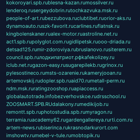
kokoroyari.spb.ru
blesna-kazan.ru
mossilver.ru
lenderoq.ru
sergeydobrin.ru
tochkazvuka.msk.ru
people-of-art.ru
bezzubova.ru
clubtibet.ru
orior-aks.ru
dynamoauto.ru
szk-favorit.ru
carlines.ru
flatnsk.ru
kingbolenskaner.ru
alex-motor.ru
astroline.net.ru
act1.spb.ru
polyglot.com.ru
gidlipetsk.ru
ooo-driada.ru
detsad125.ru
mir-zdoroviya.ru
bruslanovo.ru
siterem.ru
council.spb.ru
лодкипатриот.рф
kafekolizey.ru
iclub.net.ru
gazon-easy.ru
sugarepilekb.ru
grinox.ru
pylesostineco.ru
msts-ozarenie.ru
kameryjooan.ru
artemovskij.ru
dopler.spb.ru
aid70.ru
metall-perm.ru
ndm.msk.ru
ratingzooshop.ru
apiaccess.ru
globalautotrade.info
bezverhovskoe.ru
drsschool.ru
ZOOSMART.SPB.RU
dalakony.ru
medikijob.ru
remontt.spb.ru
photostudia.spb.ru
myragon.ru
terramia.ru
academy62.ru
gardengallereya.ru
rti.com.ru
artem-news.ru
biserinca.ru
krasnodarkurort.com
imshowtv.ru
mebel-v-tule.ru
mobtopik.ru