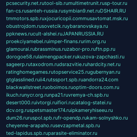
pcsecurity.net.ru
tool-sib.ru
multimetrunit.ru
sp-tour.ru
fan-cs.ru
santeh-russia.ru
symbian9.net.ru
DSHAIR.RU
tmmotors.spb.ru
xjocuricopii.com
musavtomat.msk.ru
obustrojdom.ru
sovetcik.ru
ybaranovskaya.ru
ppknews.ru
cult-alshei.ru
JAPANRUSSIA.RU
proekciyamebel.ru
imper-finans.ru
rim.org.ru
glamourai.ru
brassminus.ru
zabor-pro.ru
ftn.pp.ru
dorogoe58.ru
laimengpacker.ru
kuzova-zapchasti.ru
sageerp.ru
taxodrom.ru
dsrazvitie.ru
hardcity.net.ru
ratinghomegames.ru
topservice25.ru
gubernyan.ru
gtglasslined.ru
ii4.ru
tssport.spb.ru
andorra24.com
blackwallstreet.ru
oboimos.ru
optim-doors.com.ru
ikuch.ru
nycr.org.ru
npa21.ru
vremya-ch.spb.ru
desert000.ru
ivtorgi.ru
ifiori.ru
catalog-statei.ru
dcv.org.ru
spetsmaster174.ru
ipkameryhiseeu.ru
dum26.ru
ruspol.spb.ru
fr-opendp.ru
kam-solnyshko.ru
cheyenne-arapaho.ru
sevzapmetal.spb.ru
ted-lapidus.spb.ru
parasite-eliminator.ru