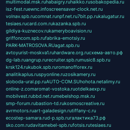
multimodal.msk.ru
habaigry.ru
haikko.ru
sobakopedia.ru
isz-fest.ru
ewnc.info
screensaver-clock.net.ru
volnav.spb.ru
comnat.ru
npf.net.ru
7bit.pp.ru
kalugatur.ru
tesiaes.ru
card.com.ru
kazanka.spb.ru
gildiya-kuznecov.ru
kameryboavision.ru
griffoncom.spb.ru
fabrika-emotsiy.ru
PARK-MATROSOVA.RU
agat.spb.ru
avtoyurist-moskva1.ru
hardware.org.ru
схема-авто.рф
dg-lab.ru
angrup.ru
recruiter.spb.ru
music8.spb.ru
krsk124.ru
kubok.spb.ru
romanofforex.ru
analitikaplus.ru
spyonline.ru
zosikamery.ru
sloboda-ural.pp.ru
AUTO-COM.SU
hohota.net
alimy.ru
online-z.com
aromat-vostoka.ru
otdelkaexp.ru
mobilvest.ru
bbd.net.ru
mebelshop.msk.ru
smp-forum.ru
bastion-td.ru
kosmoscreative.ru
avrmotors.ru
art-galadesign.ru
tiffany-c.ru
ecostep-samara.ru
d-p.spb.ru
галактика73.рф
sko.com.ru
davitamebel-spb.ru
fotsis.ru
tesiaes.ru