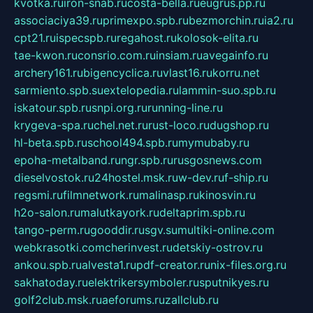
kvotka.ru
iron-snab.ru
costa-bella.ru
eugrus.pp.ru
associaciya39.ru
primexpo.spb.ru
bezmorchin.ru
ia2.ru
cpt21.ru
ispecspb.ru
regahost.ru
kolosok-elita.ru
tae-kwon.ru
consrio.com.ru
insiam.ru
avegainfo.ru
archery161.ru
bigencyclica.ru
vlast16.ru
korru.net
sarmiento.spb.su
extelopedia.ru
lammin-suo.spb.ru
iskatour.spb.ru
snpi.org.ru
running-line.ru
krygeva-spa.ru
chel.net.ru
rust-loco.ru
dugshop.ru
hl-beta.spb.ru
school494.spb.ru
mymubaby.ru
epoha-metalband.ru
ngr.spb.ru
rusgosnews.com
dieselvostok.ru
24hostel.msk.ru
w-dev.ru
f-ship.ru
regsmi.ru
filmnetwork.ru
malinasp.ru
kinosvin.ru
h2o-salon.ru
malutkayork.ru
deltaprim.spb.ru
tango-perm.ru
gooddir.ru
sgv.su
multiki-online.com
webkrasotki.com
cherinvest.ru
detskiy-ostrov.ru
ankou.spb.ru
alvesta1.ru
pdf-creator.ru
nix-files.org.ru
sakhatoday.ru
elektrikersymboler.ru
sputnikyes.ru
golf2club.msk.ru
aeforums.ru
zallclub.ru