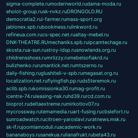
sigma-complete.ru
modernworld.ru
dama-moda.ru
eholot-group.ru
sk-nvkz.ru
DRONGOLD.RU
democratia2.ru
i-farmer.ru
mass-sport.org
jablonex.spb.ru
bookmess.ru
linkword.ru
refineua.com.ru
cs-spec.net.ru
altay-mebel.ru
DNK-THEATRE.RU
mechaniks.spb.ru
ipcamtechage.ru
skosta.ru
a-sun.ru
stroy-ldsp.ru
snowlands.org.ru
childrensshoes.ru
mrlizzy.ru
mebelsofiakrd.ru
bulizhenko.ru
rumantick.net.ru
mtszerno.ru
daily-fishing.ru
glushiteli-v-spb.ru
megasat.org.ru
localization.net.ru
flyingfish.pp.ru
ds5teremok.ru
aclib.spb.ru
komissionka30.ru
mag-profit.ru
icentre-74.ru
leasing-nsk.ru
hd39.ru
rcd.com.ru
bioprot.ru
deltaextreme.ru
mirkotlov07.ru
mycrossway.ru
temamedia.ru
art-fusing.ru
cbslefort.ru
sunroadwatch.ru
citroen-yaroslavl.ru
ratnews.msk.ru
sk-if.ru
joomlamoduli.ru
academic-work.ru
bananaboys.ru
sanekua.ru
lianafrukt.ru
beta43.ru