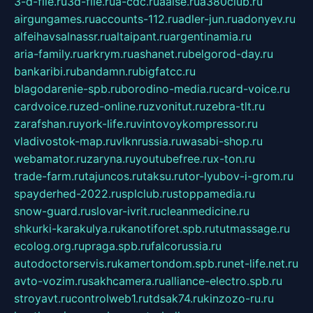
3-d-file.ru
3d-file.ru
a-cdc.ru
aalse.ru
a380club.ru
airgungames.ru
accounts-112.ru
adler-jun.ru
adonyev.ru
alfeihavsalnassr.ru
altaipant.ru
argentinamia.ru
aria-family.ru
arkrym.ru
ashanet.ru
belgorod-day.ru
bankaribi.ru
bandamn.ru
bigfatcc.ru
blagodarenie-spb.ru
borodino-media.ru
card-voice.ru
cardvoice.ru
zed-online.ru
zvonitut.ru
zebra-tlt.ru
zarafshan.ru
york-life.ru
vintovoykompressor.ru
vladivostok-map.ru
vlknrussia.ru
wasabi-shop.ru
webamator.ru
zaryna.ru
youtubefree.ru
x-ton.ru
trade-farm.ru
tajuncos.ru
taksu.ru
tor-lyubov-i-grom.ru
spayderhed-2022.ru
splclub.ru
stoppamedia.ru
snow-guard.ru
slovar-ivrit.ru
cleanmedicine.ru
shkurki-karakulya.ru
kanotiforet.spb.ru
tutmassage.ru
ecolog.org.ru
praga.spb.ru
falcorussia.ru
autodoctorservis.ru
kamertondom.spb.ru
net-life.net.ru
avto-vozim.ru
sakhcamera.ru
alliance-electro.spb.ru
stroyavt.ru
controlweb1.ru
tdsak74.ru
kinzozo-ru.ru