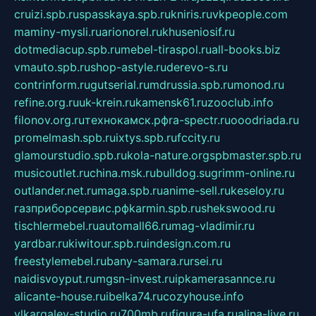
cruizi.spb.ru
spasskaya.spb.ru
kniris.ru
vkpeople.com
maminy-mysli.ru
arionorel.ru
khuseniosif.ru
dotmediacup.spb.ru
mebel-tiraspol.ru
all-books.biz
vmauto.spb.ru
shop-astyle.ru
derevo-s.ru
contrinform.ru
gutserial.ru
mdrussia.spb.ru
monod.ru
refine.org.ru
uk-krein.ru
kamensk61.ru
zooclub.info
filonov.org.ru
технокамск.рф
ra-spectr.ru
ooodriada.ru
promelmash.spb.ru
ixtys.spb.ru
fccity.ru
glamourstudio.spb.ru
kola-nature.org
spbmaster.spb.ru
musicoutlet.ru
china.msk.ru
bulldog.su
grimm-online.ru
outlander.net.ru
maga.spb.ru
anime-sell.ru
keseloy.ru
газприборсервис.рф
karmin.spb.ru
shekswood.ru
tischlermebel.ru
automall66.ru
mag-vladimir.ru
yardbar.ru
kiwitour.spb.ru
indesign.com.ru
freestylemebel.ru
bany-samara.ru
rsei.ru
naidisvoyput.ru
mgsn-invest.ru
ipkamerasannce.ru
alicante-house.ru
ibelka74.ru
cozyhouse.info
vlkargalev-studio.ru
700mb.ru
figura-ufa.ru
alina-live.ru