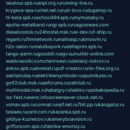
iskatour.spb.ru
snpi.org.ru
running-line.ru
krygeva-spa.ru
chel.net.ru
rust-loco.ru
dugshop.ru
hl-beta.spb.ru
school494.spb.ru
mymubaby.ru
epoha-metalband.ru
ngr.spb.ru
rusgosnews.com
dieselvostok.ru
24hostel.msk.ru
w-dev.ru
f-ship.ru
regsmi.ru
filmnetwork.ru
malinasp.ru
kinosvin.ru
h2o-salon.ru
malutkayork.ru
deltaprim.spb.ru
tango-perm.ru
gooddir.ru
sgv.su
multiki-online.com
webkrasotki.com
cherinvest.ru
detskiy-ostrov.ru
ankou.spb.ru
alvesta1.ru
pdf-creator.ru
nix-files.org.ru
sakhatoday.ru
elektrikersymboler.ru
sputnikyes.ru
golf2club.msk.ru
aeforums.ru
zallclub.ru
multimodal.msk.ru
habaigry.ru
haikko.ru
sobakopedia.ru
isz-fest.ru
ewnc.info
screensaver-clock.net.ru
volnav.spb.ru
comnat.ru
npf.net.ru
7bit.pp.ru
kalugatur.ru
tesiaes.ru
card.com.ru
kazanka.spb.ru
gildiya-kuznecov.ru
kameryboavision.ru
griffoncom.spb.ru
fabrika-emotsiy.ru