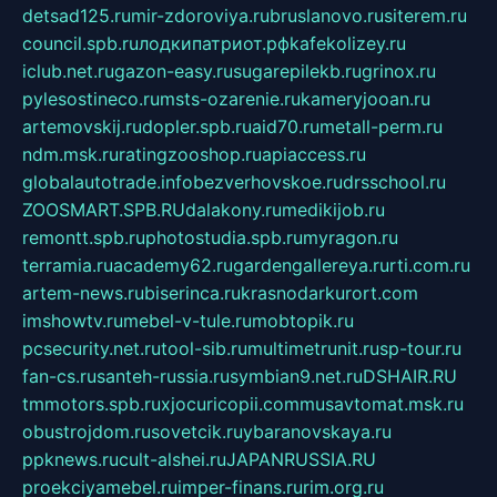
detsad125.ru
mir-zdoroviya.ru
bruslanovo.ru
siterem.ru
council.spb.ru
лодкипатриот.рф
kafekolizey.ru
iclub.net.ru
gazon-easy.ru
sugarepilekb.ru
grinox.ru
pylesostineco.ru
msts-ozarenie.ru
kameryjooan.ru
artemovskij.ru
dopler.spb.ru
aid70.ru
metall-perm.ru
ndm.msk.ru
ratingzooshop.ru
apiaccess.ru
globalautotrade.info
bezverhovskoe.ru
drsschool.ru
ZOOSMART.SPB.RU
dalakony.ru
medikijob.ru
remontt.spb.ru
photostudia.spb.ru
myragon.ru
terramia.ru
academy62.ru
gardengallereya.ru
rti.com.ru
artem-news.ru
biserinca.ru
krasnodarkurort.com
imshowtv.ru
mebel-v-tule.ru
mobtopik.ru
pcsecurity.net.ru
tool-sib.ru
multimetrunit.ru
sp-tour.ru
fan-cs.ru
santeh-russia.ru
symbian9.net.ru
DSHAIR.RU
tmmotors.spb.ru
xjocuricopii.com
musavtomat.msk.ru
obustrojdom.ru
sovetcik.ru
ybaranovskaya.ru
ppknews.ru
cult-alshei.ru
JAPANRUSSIA.RU
proekciyamebel.ru
imper-finans.ru
rim.org.ru