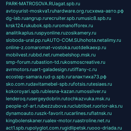
PARK-MATROSOVA.RU
agat.spb.ru
avtoyurist-moskva1.ru
hardware.org.ru
схема-авто.рф
dg-lab.ru
angrup.ru
recruiter.spb.ru
music8.spb.ru
krsk124.ru
kubok.spb.ru
romanofforex.ru
analitikaplus.ru
spyonline.ru
zosikamery.ru
sloboda-ural.pp.ru
AUTO-COM.SU
hohota.net
alimy.ru
online-z.com
aromat-vostoka.ru
otdelkaexp.ru
mobilvest.ru
bbd.net.ru
mebelshop.msk.ru
smp-forum.ru
bastion-td.ru
kosmoscreative.ru
avrmotors.ru
art-galadesign.ru
tiffany-c.ru
ecostep-samara.ru
d-p.spb.ru
галактика73.рф
sko.com.ru
davitamebel-spb.ru
fotsis.ru
tesiaes.ru
kokoroyari.spb.ru
blesna-kazan.ru
mossilver.ru
lenderoq.ru
sergeydobrin.ru
tochkazvuka.msk.ru
people-of-art.ru
bezzubova.ru
clubtibet.ru
orior-aks.ru
dynamoauto.ru
szk-favorit.ru
carlines.ru
flatnsk.ru
kingbolenskaner.ru
alex-motor.ru
astroline.net.ru
act1.spb.ru
polyglot.com.ru
gidlipetsk.ru
ooo-driada.ru