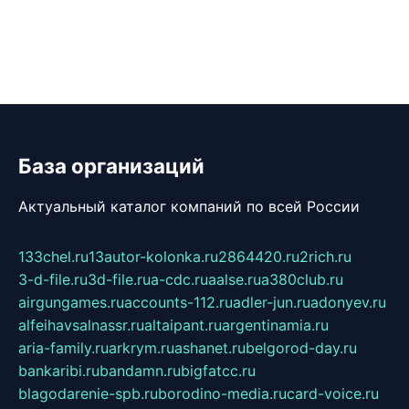
База организаций
Актуальный каталог компаний по всей России
133chel.ru
13autor-kolonka.ru
2864420.ru
2rich.ru
3-d-file.ru
3d-file.ru
a-cdc.ru
aalse.ru
a380club.ru
airgungames.ru
accounts-112.ru
adler-jun.ru
adonyev.ru
alfeihavsalnassr.ru
altaipant.ru
argentinamia.ru
aria-family.ru
arkrym.ru
ashanet.ru
belgorod-day.ru
bankaribi.ru
bandamn.ru
bigfatcc.ru
blagodarenie-spb.ru
borodino-media.ru
card-voice.ru