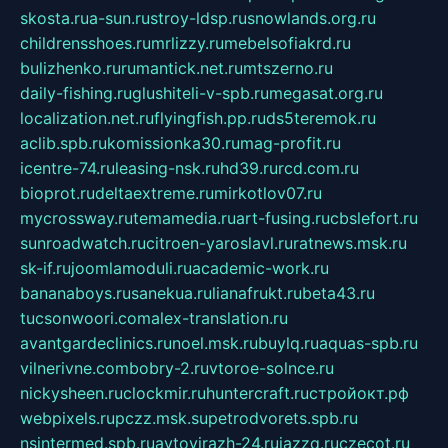
skosta.ru
a-sun.ru
stroy-ldsp.ru
snowlands.org.ru
childrensshoes.ru
mrlizzy.ru
mebelsofiakrd.ru
bulizhenko.ru
rumantick.net.ru
mtszerno.ru
daily-fishing.ru
glushiteli-v-spb.ru
megasat.org.ru
localization.net.ru
flyingfish.pp.ru
ds5teremok.ru
aclib.spb.ru
komissionka30.ru
mag-profit.ru
icentre-74.ru
leasing-nsk.ru
hd39.ru
rcd.com.ru
bioprot.ru
deltaextreme.ru
mirkotlov07.ru
mycrossway.ru
temamedia.ru
art-fusing.ru
cbslefort.ru
sunroadwatch.ru
citroen-yaroslavl.ru
ratnews.msk.ru
sk-if.ru
joomlamoduli.ru
academic-work.ru
bananaboys.ru
sanekua.ru
lianafrukt.ru
beta43.ru
tucsonwoori.com
alex-translation.ru
avantgardeclinics.ru
noel.msk.ru
buylq.ru
aquas-spb.ru
vilnerivne.com
bobry-2.ru
vtoroe-solnce.ru
nickysheen.ru
clockmir.ru
huntercraft.ru
стройокт.рф
webpixels.ru
pczz.msk.su
petrodvorets.spb.ru
nsintermed.spb.ru
avtovirazh-24.ru
jazzq.ru
czecot.ru