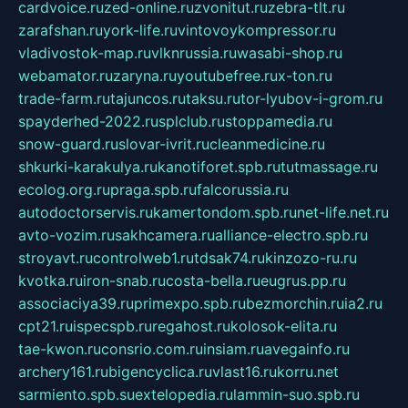
cardvoice.ru
zed-online.ru
zvonitut.ru
zebra-tlt.ru
zarafshan.ru
york-life.ru
vintovoykompressor.ru
vladivostok-map.ru
vlknrussia.ru
wasabi-shop.ru
webamator.ru
zaryna.ru
youtubefree.ru
x-ton.ru
trade-farm.ru
tajuncos.ru
taksu.ru
tor-lyubov-i-grom.ru
spayderhed-2022.ru
splclub.ru
stoppamedia.ru
snow-guard.ru
slovar-ivrit.ru
cleanmedicine.ru
shkurki-karakulya.ru
kanotiforet.spb.ru
tutmassage.ru
ecolog.org.ru
praga.spb.ru
falcorussia.ru
autodoctorservis.ru
kamertondom.spb.ru
net-life.net.ru
avto-vozim.ru
sakhcamera.ru
alliance-electro.spb.ru
stroyavt.ru
controlweb1.ru
tdsak74.ru
kinzozo-ru.ru
kvotka.ru
iron-snab.ru
costa-bella.ru
eugrus.pp.ru
associaciya39.ru
primexpo.spb.ru
bezmorchin.ru
ia2.ru
cpt21.ru
ispecspb.ru
regahost.ru
kolosok-elita.ru
tae-kwon.ru
consrio.com.ru
insiam.ru
avegainfo.ru
archery161.ru
bigencyclica.ru
vlast16.ru
korru.net
sarmiento.spb.su
extelopedia.ru
lammin-suo.spb.ru