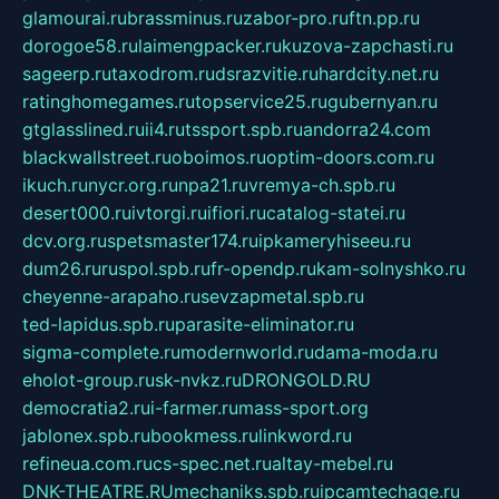
glamourai.ru
brassminus.ru
zabor-pro.ru
ftn.pp.ru
dorogoe58.ru
laimengpacker.ru
kuzova-zapchasti.ru
sageerp.ru
taxodrom.ru
dsrazvitie.ru
hardcity.net.ru
ratinghomegames.ru
topservice25.ru
gubernyan.ru
gtglasslined.ru
ii4.ru
tssport.spb.ru
andorra24.com
blackwallstreet.ru
oboimos.ru
optim-doors.com.ru
ikuch.ru
nycr.org.ru
npa21.ru
vremya-ch.spb.ru
desert000.ru
ivtorgi.ru
ifiori.ru
catalog-statei.ru
dcv.org.ru
spetsmaster174.ru
ipkameryhiseeu.ru
dum26.ru
ruspol.spb.ru
fr-opendp.ru
kam-solnyshko.ru
cheyenne-arapaho.ru
sevzapmetal.spb.ru
ted-lapidus.spb.ru
parasite-eliminator.ru
sigma-complete.ru
modernworld.ru
dama-moda.ru
eholot-group.ru
sk-nvkz.ru
DRONGOLD.RU
democratia2.ru
i-farmer.ru
mass-sport.org
jablonex.spb.ru
bookmess.ru
linkword.ru
refineua.com.ru
cs-spec.net.ru
altay-mebel.ru
DNK-THEATRE.RU
mechaniks.spb.ru
ipcamtechage.ru