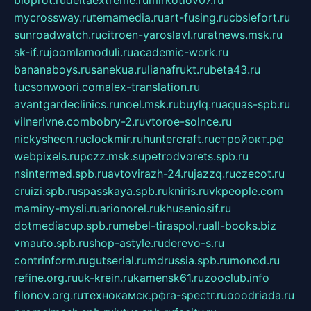
bioprot.ru
deltaextreme.ru
mirkotlov07.ru
mycrossway.ru
temamedia.ru
art-fusing.ru
cbslefort.ru
sunroadwatch.ru
citroen-yaroslavl.ru
ratnews.msk.ru
sk-if.ru
joomlamoduli.ru
academic-work.ru
bananaboys.ru
sanekua.ru
lianafrukt.ru
beta43.ru
tucsonwoori.com
alex-translation.ru
avantgardeclinics.ru
noel.msk.ru
buylq.ru
aquas-spb.ru
vilnerivne.com
bobry-2.ru
vtoroe-solnce.ru
nickysheen.ru
clockmir.ru
huntercraft.ru
стройокт.рф
webpixels.ru
pczz.msk.su
petrodvorets.spb.ru
nsintermed.spb.ru
avtovirazh-24.ru
jazzq.ru
czecot.ru
cruizi.spb.ru
spasskaya.spb.ru
kniris.ru
vkpeople.com
maminy-mysli.ru
arionorel.ru
khuseniosif.ru
dotmediacup.spb.ru
mebel-tiraspol.ru
all-books.biz
vmauto.spb.ru
shop-astyle.ru
derevo-s.ru
contrinform.ru
gutserial.ru
mdrussia.spb.ru
monod.ru
refine.org.ru
uk-krein.ru
kamensk61.ru
zooclub.info
filonov.org.ru
технокамск.рф
ra-spectr.ru
ooodriada.ru