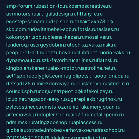
smp-forum.ru
bastion-td.ru
kosmoscreative.ru
avrmotors.ru
art-galadesign.ru
tiffany-c.ru
ecostep-samara.ru
d-p.spb.ru
галактика73.рф
sko.com.ru
davitamebel-spb.ru
fotsis.ru
tesiaes.ru
kokoroyari.spb.ru
blesna-kazan.ru
mossilver.ru
lenderoq.ru
sergeydobrin.ru
tochkazvuka.msk.ru
people-of-art.ru
bezzubova.ru
clubtibet.ru
orior-aks.ru
dynamoauto.ru
szk-favorit.ru
carlines.ru
flatnsk.ru
kingbolenskaner.ru
alex-motor.ru
astroline.net.ru
act1.spb.ru
polyglot.com.ru
gidlipetsk.ru
ooo-driada.ru
detsad125.ru
mir-zdoroviya.ru
bruslanovo.ru
siterem.ru
council.spb.ru
лодкипатриот.рф
kafekolizey.ru
iclub.net.ru
gazon-easy.ru
sugarepilekb.ru
grinox.ru
pylesostineco.ru
msts-ozarenie.ru
kameryjooan.ru
artemovskij.ru
dopler.spb.ru
aid70.ru
metall-perm.ru
ndm.msk.ru
ratingzooshop.ru
apiaccess.ru
globalautotrade.info
bezverhovskoe.ru
drsschool.ru
ZOOSMART.SPB.RU
dalakony.ru
medikijob.ru