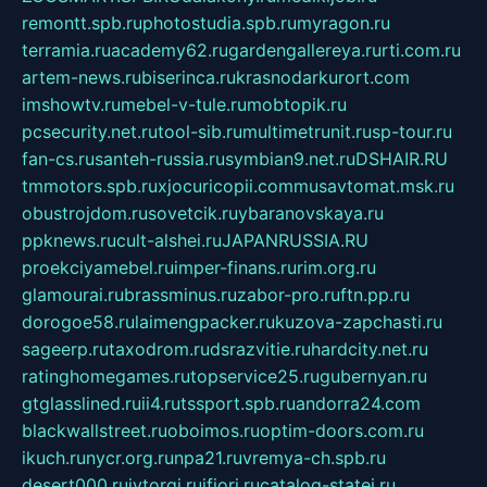
remontt.spb.ru
photostudia.spb.ru
myragon.ru
terramia.ru
academy62.ru
gardengallereya.ru
rti.com.ru
artem-news.ru
biserinca.ru
krasnodarkurort.com
imshowtv.ru
mebel-v-tule.ru
mobtopik.ru
pcsecurity.net.ru
tool-sib.ru
multimetrunit.ru
sp-tour.ru
fan-cs.ru
santeh-russia.ru
symbian9.net.ru
DSHAIR.RU
tmmotors.spb.ru
xjocuricopii.com
musavtomat.msk.ru
obustrojdom.ru
sovetcik.ru
ybaranovskaya.ru
ppknews.ru
cult-alshei.ru
JAPANRUSSIA.RU
proekciyamebel.ru
imper-finans.ru
rim.org.ru
glamourai.ru
brassminus.ru
zabor-pro.ru
ftn.pp.ru
dorogoe58.ru
laimengpacker.ru
kuzova-zapchasti.ru
sageerp.ru
taxodrom.ru
dsrazvitie.ru
hardcity.net.ru
ratinghomegames.ru
topservice25.ru
gubernyan.ru
gtglasslined.ru
ii4.ru
tssport.spb.ru
andorra24.com
blackwallstreet.ru
oboimos.ru
optim-doors.com.ru
ikuch.ru
nycr.org.ru
npa21.ru
vremya-ch.spb.ru
desert000.ru
ivtorgi.ru
ifiori.ru
catalog-statei.ru