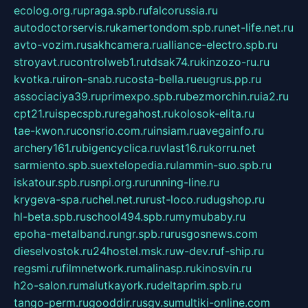
ecolog.org.ru
praga.spb.ru
falcorussia.ru
autodoctorservis.ru
kamertondom.spb.ru
net-life.net.ru
avto-vozim.ru
sakhcamera.ru
alliance-electro.spb.ru
stroyavt.ru
controlweb1.ru
tdsak74.ru
kinzozo-ru.ru
kvotka.ru
iron-snab.ru
costa-bella.ru
eugrus.pp.ru
associaciya39.ru
primexpo.spb.ru
bezmorchin.ru
ia2.ru
cpt21.ru
ispecspb.ru
regahost.ru
kolosok-elita.ru
tae-kwon.ru
consrio.com.ru
insiam.ru
avegainfo.ru
archery161.ru
bigencyclica.ru
vlast16.ru
korru.net
sarmiento.spb.su
extelopedia.ru
lammin-suo.spb.ru
iskatour.spb.ru
snpi.org.ru
running-line.ru
krygeva-spa.ru
chel.net.ru
rust-loco.ru
dugshop.ru
hl-beta.spb.ru
school494.spb.ru
mymubaby.ru
epoha-metalband.ru
ngr.spb.ru
rusgosnews.com
dieselvostok.ru
24hostel.msk.ru
w-dev.ru
f-ship.ru
regsmi.ru
filmnetwork.ru
malinasp.ru
kinosvin.ru
h2o-salon.ru
malutkayork.ru
deltaprim.spb.ru
tango-perm.ru
gooddir.ru
sgv.su
multiki-online.com