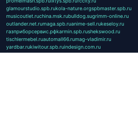
promelmash.spb.ru
ixtys.spb.ru
fccity.ru
glamourstudio.spb.ru
kola-nature.org
spbmaster.spb.ru
musicoutlet.ru
china.msk.ru
bulldog.su
grimm-online.ru
outlander.net.ru
maga.spb.ru
anime-sell.ru
keseloy.ru
газприборсервис.рф
karmin.spb.ru
shekswood.ru
tischlermebel.ru
automall66.ru
mag-vladimir.ru
yardbar.ru
kiwitour.spb.ru
indesign.com.ru
freestylemebel.ru
bany-samara.ru
rsei.ru
naidisvoyput.ru
mgsn-invest.ru
ipkamerasannce.ru
alicante-house.ru
ibelka74.ru
cozyhouse.info
vlkargalev-studio.ru
700mb.ru
figura-ufa.ru
alina-live.ru
belarusiannews.ru
womenknow.ru
dos-vniimk.ru
sega.net.ru
dv.net.ru
phenomenonsofhistory.com
telesputnik.net.ru
wall.pp.ru
pylesosroidmi.ru
gtc-clan.ru
cligs.ru
bibikazap.ru
popova.org.ru
netwhistler.spb.ru
bellvil.ru
bonzon.ru
iss-vladik.ru
defiparis.net.ru
las-gryzas.ru
amku.ru
electednews.spb.ru
feather.org.ru
spar72.ru
tankiigri.ru