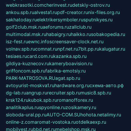
webkrasotki.com
cherinvest.ru
detskiy-ostrov.ru
ankou.spb.ru
alvesta1.ru
pdf-creator.ru
nix-files.org.ru
sakhatoday.ru
elektrikersymboler.ru
sputnikyes.ru
golf2club.msk.ru
aeforums.ru
zallclub.ru
multimodal.msk.ru
habaigry.ru
haikko.ru
sobakopedia.ru
isz-fest.ru
ewnc.info
screensaver-clock.net.ru
volnav.spb.ru
comnat.ru
npf.net.ru
7bit.pp.ru
kalugatur.ru
tesiaes.ru
card.com.ru
kazanka.spb.ru
gildiya-kuznecov.ru
kameryboavision.ru
griffoncom.spb.ru
fabrika-emotsiy.ru
PARK-MATROSOVA.RU
agat.spb.ru
avtoyurist-moskva1.ru
hardware.org.ru
схема-авто.рф
dg-lab.ru
angrup.ru
recruiter.spb.ru
music8.spb.ru
krsk124.ru
kubok.spb.ru
romanofforex.ru
analitikaplus.ru
spyonline.ru
zosikamery.ru
sloboda-ural.pp.ru
AUTO-COM.SU
hohota.net
alimy.ru
online-z.com
aromat-vostoka.ru
otdelkaexp.ru
mobilvest.ru
bbd.net.ru
mebelshop.msk.ru