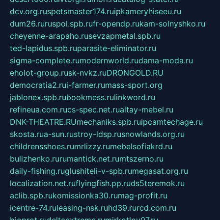
dcv.org.ru
spetsmaster174.ru
ipkameryhiseeu.ru
dum26.ru
ruspol.spb.ru
fr-opendp.ru
kam-solnyshko.ru
cheyenne-arapaho.ru
sevzapmetal.spb.ru
ted-lapidus.spb.ru
parasite-eliminator.ru
sigma-complete.ru
modernworld.ru
dama-moda.ru
eholot-group.ru
sk-nvkz.ru
DRONGOLD.RU
democratia2.ru
i-farmer.ru
mass-sport.org
jablonex.spb.ru
bookmess.ru
linkword.ru
refineua.com.ru
cs-spec.net.ru
altay-mebel.ru
DNK-THEATRE.RU
mechaniks.spb.ru
ipcamtechage.ru
skosta.ru
a-sun.ru
stroy-ldsp.ru
snowlands.org.ru
childrensshoes.ru
mrlizzy.ru
mebelsofiakrd.ru
bulizhenko.ru
rumantick.net.ru
mtszerno.ru
daily-fishing.ru
glushiteli-v-spb.ru
megasat.org.ru
localization.net.ru
flyingfish.pp.ru
ds5teremok.ru
aclib.spb.ru
komissionka30.ru
mag-profit.ru
icentre-74.ru
leasing-nsk.ru
hd39.ru
rcd.com.ru