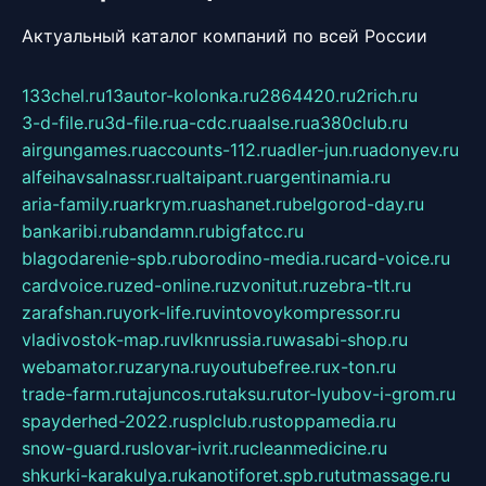
Актуальный каталог компаний по всей России
133chel.ru
13autor-kolonka.ru
2864420.ru
2rich.ru
3-d-file.ru
3d-file.ru
a-cdc.ru
aalse.ru
a380club.ru
airgungames.ru
accounts-112.ru
adler-jun.ru
adonyev.ru
alfeihavsalnassr.ru
altaipant.ru
argentinamia.ru
aria-family.ru
arkrym.ru
ashanet.ru
belgorod-day.ru
bankaribi.ru
bandamn.ru
bigfatcc.ru
blagodarenie-spb.ru
borodino-media.ru
card-voice.ru
cardvoice.ru
zed-online.ru
zvonitut.ru
zebra-tlt.ru
zarafshan.ru
york-life.ru
vintovoykompressor.ru
vladivostok-map.ru
vlknrussia.ru
wasabi-shop.ru
webamator.ru
zaryna.ru
youtubefree.ru
x-ton.ru
trade-farm.ru
tajuncos.ru
taksu.ru
tor-lyubov-i-grom.ru
spayderhed-2022.ru
splclub.ru
stoppamedia.ru
snow-guard.ru
slovar-ivrit.ru
cleanmedicine.ru
shkurki-karakulya.ru
kanotiforet.spb.ru
tutmassage.ru