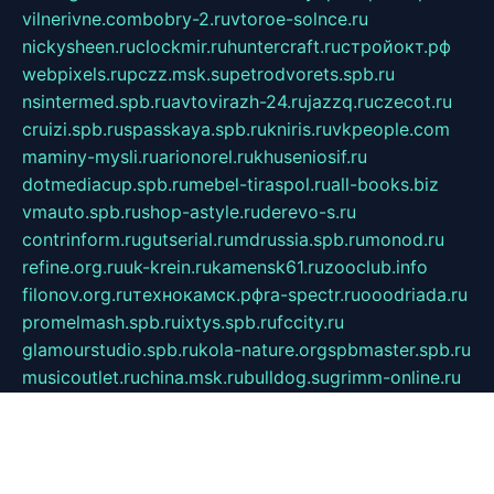
vilnerivne.com
bobry-2.ru
vtoroe-solnce.ru
nickysheen.ru
clockmir.ru
huntercraft.ru
стройокт.рф
webpixels.ru
pczz.msk.su
petrodvorets.spb.ru
nsintermed.spb.ru
avtovirazh-24.ru
jazzq.ru
czecot.ru
cruizi.spb.ru
spasskaya.spb.ru
kniris.ru
vkpeople.com
maminy-mysli.ru
arionorel.ru
khuseniosif.ru
dotmediacup.spb.ru
mebel-tiraspol.ru
all-books.biz
vmauto.spb.ru
shop-astyle.ru
derevo-s.ru
contrinform.ru
gutserial.ru
mdrussia.spb.ru
monod.ru
refine.org.ru
uk-krein.ru
kamensk61.ru
zooclub.info
filonov.org.ru
технокамск.рф
ra-spectr.ru
ooodriada.ru
promelmash.spb.ru
ixtys.spb.ru
fccity.ru
glamourstudio.spb.ru
kola-nature.org
spbmaster.spb.ru
musicoutlet.ru
china.msk.ru
bulldog.su
grimm-online.ru
outlander.net.ru
maga.spb.ru
anime-sell.ru
keseloy.ru
газприборсервис.рф
karmin.spb.ru
shekswood.ru
tischlermebel.ru
automall66.ru
mag-vladimir.ru
yardbar.ru
kiwitour.spb.ru
indesign.com.ru