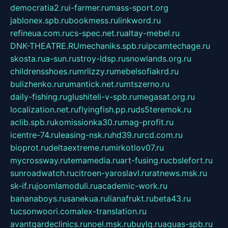
democratia2.ru
i-farmer.ru
mass-sport.org
jablonex.spb.ru
bookmess.ru
linkword.ru
refineua.com.ru
cs-spec.net.ru
altay-mebel.ru
DNK-THEATRE.RU
mechaniks.spb.ru
ipcamtechage.ru
skosta.ru
a-sun.ru
stroy-ldsp.ru
snowlands.org.ru
childrensshoes.ru
mrlizzy.ru
mebelsofiakrd.ru
bulizhenko.ru
rumantick.net.ru
mtszerno.ru
daily-fishing.ru
glushiteli-v-spb.ru
megasat.org.ru
localization.net.ru
flyingfish.pp.ru
ds5teremok.ru
aclib.spb.ru
komissionka30.ru
mag-profit.ru
icentre-74.ru
leasing-nsk.ru
hd39.ru
rcd.com.ru
bioprot.ru
deltaextreme.ru
mirkotlov07.ru
mycrossway.ru
temamedia.ru
art-fusing.ru
cbslefort.ru
sunroadwatch.ru
citroen-yaroslavl.ru
ratnews.msk.ru
sk-if.ru
joomlamoduli.ru
academic-work.ru
bananaboys.ru
sanekua.ru
lianafrukt.ru
beta43.ru
tucsonwoori.com
alex-translation.ru
avantgardeclinics.ru
noel.msk.ru
buylq.ru
aquas-spb.ru