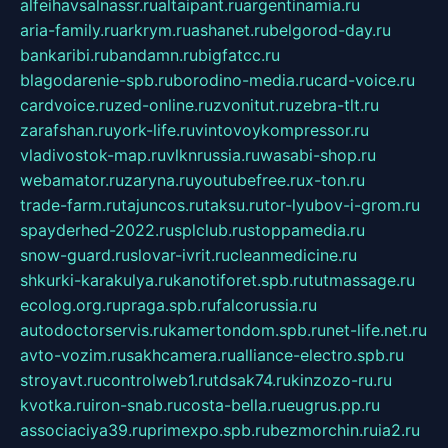
alfeihavsalnassr.ru
altaipant.ru
argentinamia.ru
aria-family.ru
arkrym.ru
ashanet.ru
belgorod-day.ru
bankaribi.ru
bandamn.ru
bigfatcc.ru
blagodarenie-spb.ru
borodino-media.ru
card-voice.ru
cardvoice.ru
zed-online.ru
zvonitut.ru
zebra-tlt.ru
zarafshan.ru
york-life.ru
vintovoykompressor.ru
vladivostok-map.ru
vlknrussia.ru
wasabi-shop.ru
webamator.ru
zaryna.ru
youtubefree.ru
x-ton.ru
trade-farm.ru
tajuncos.ru
taksu.ru
tor-lyubov-i-grom.ru
spayderhed-2022.ru
splclub.ru
stoppamedia.ru
snow-guard.ru
slovar-ivrit.ru
cleanmedicine.ru
shkurki-karakulya.ru
kanotiforet.spb.ru
tutmassage.ru
ecolog.org.ru
praga.spb.ru
falcorussia.ru
autodoctorservis.ru
kamertondom.spb.ru
net-life.net.ru
avto-vozim.ru
sakhcamera.ru
alliance-electro.spb.ru
stroyavt.ru
controlweb1.ru
tdsak74.ru
kinzozo-ru.ru
kvotka.ru
iron-snab.ru
costa-bella.ru
eugrus.pp.ru
associaciya39.ru
primexpo.spb.ru
bezmorchin.ru
ia2.ru