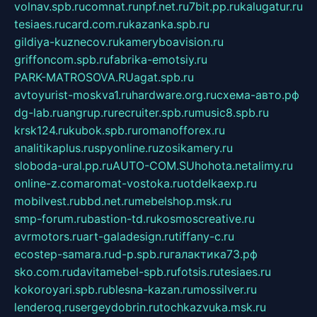
volnav.spb.ru
comnat.ru
npf.net.ru
7bit.pp.ru
kalugatur.ru
tesiaes.ru
card.com.ru
kazanka.spb.ru
gildiya-kuznecov.ru
kameryboavision.ru
griffoncom.spb.ru
fabrika-emotsiy.ru
PARK-MATROSOVA.RU
agat.spb.ru
avtoyurist-moskva1.ru
hardware.org.ru
схема-авто.рф
dg-lab.ru
angrup.ru
recruiter.spb.ru
music8.spb.ru
krsk124.ru
kubok.spb.ru
romanofforex.ru
analitikaplus.ru
spyonline.ru
zosikamery.ru
sloboda-ural.pp.ru
AUTO-COM.SU
hohota.net
alimy.ru
online-z.com
aromat-vostoka.ru
otdelkaexp.ru
mobilvest.ru
bbd.net.ru
mebelshop.msk.ru
smp-forum.ru
bastion-td.ru
kosmoscreative.ru
avrmotors.ru
art-galadesign.ru
tiffany-c.ru
ecostep-samara.ru
d-p.spb.ru
галактика73.рф
sko.com.ru
davitamebel-spb.ru
fotsis.ru
tesiaes.ru
kokoroyari.spb.ru
blesna-kazan.ru
mossilver.ru
lenderoq.ru
sergeydobrin.ru
tochkazvuka.msk.ru