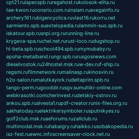
cpt21.ru
ispecspb.ru
regahost.ru
kolosok-elita.ru
tae-kwon.ru
consrio.com.ru
insiam.ru
avegainfo.ru
archery161.ru
bigencyclica.ru
vlast16.ru
korru.net
sarmiento.spb.su
extelopedia.ru
lammin-suo.spb.ru
iskatour.spb.ru
snpi.org.ru
running-line.ru
krygeva-spa.ru
chel.net.ru
rust-loco.ru
dugshop.ru
hl-beta.spb.ru
school494.spb.ru
mymubaby.ru
epoha-metalband.ru
ngr.spb.ru
rusgosnews.com
dieselvostok.ru
24hostel.msk.ru
w-dev.ru
f-ship.ru
regsmi.ru
filmnetwork.ru
malinasp.ru
kinosvin.ru
h2o-salon.ru
malutkayork.ru
deltaprim.spb.ru
tango-perm.ru
gooddir.ru
sgv.su
multiki-online.com
webkrasotki.com
cherinvest.ru
detskiy-ostrov.ru
ankou.spb.ru
alvesta1.ru
pdf-creator.ru
nix-files.org.ru
sakhatoday.ru
elektrikersymboler.ru
sputnikyes.ru
golf2club.msk.ru
aeforums.ru
zallclub.ru
multimodal.msk.ru
habaigry.ru
haikko.ru
sobakopedia.ru
isz-fest.ru
ewnc.info
screensaver-clock.net.ru