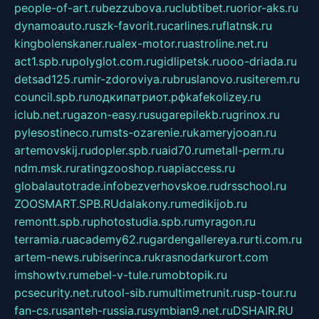
people-of-art.ru
bezzubova.ru
clubtibet.ru
orior-aks.ru
dynamoauto.ru
szk-favorit.ru
carlines.ru
flatnsk.ru
kingbolenskaner.ru
alex-motor.ru
astroline.net.ru
act1.spb.ru
polyglot.com.ru
gidlipetsk.ru
ooo-driada.ru
detsad125.ru
mir-zdoroviya.ru
bruslanovo.ru
siterem.ru
council.spb.ru
лодкипатриот.рф
kafekolizey.ru
iclub.net.ru
gazon-easy.ru
sugarepilekb.ru
grinox.ru
pylesostineco.ru
msts-ozarenie.ru
kameryjooan.ru
artemovskij.ru
dopler.spb.ru
aid70.ru
metall-perm.ru
ndm.msk.ru
ratingzooshop.ru
apiaccess.ru
globalautotrade.info
bezverhovskoe.ru
drsschool.ru
ZOOSMART.SPB.RU
dalakony.ru
medikijob.ru
remontt.spb.ru
photostudia.spb.ru
myragon.ru
terramia.ru
academy62.ru
gardengallereya.ru
rti.com.ru
artem-news.ru
biserinca.ru
krasnodarkurort.com
imshowtv.ru
mebel-v-tule.ru
mobtopik.ru
pcsecurity.net.ru
tool-sib.ru
multimetrunit.ru
sp-tour.ru
fan-cs.ru
santeh-russia.ru
symbian9.net.ru
DSHAIR.RU