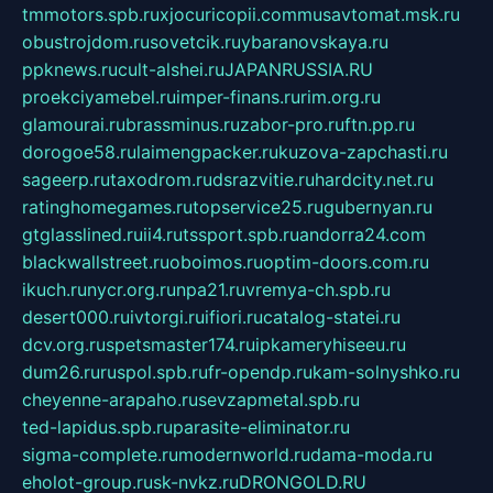
tmmotors.spb.ru
xjocuricopii.com
musavtomat.msk.ru
obustrojdom.ru
sovetcik.ru
ybaranovskaya.ru
ppknews.ru
cult-alshei.ru
JAPANRUSSIA.RU
proekciyamebel.ru
imper-finans.ru
rim.org.ru
glamourai.ru
brassminus.ru
zabor-pro.ru
ftn.pp.ru
dorogoe58.ru
laimengpacker.ru
kuzova-zapchasti.ru
sageerp.ru
taxodrom.ru
dsrazvitie.ru
hardcity.net.ru
ratinghomegames.ru
topservice25.ru
gubernyan.ru
gtglasslined.ru
ii4.ru
tssport.spb.ru
andorra24.com
blackwallstreet.ru
oboimos.ru
optim-doors.com.ru
ikuch.ru
nycr.org.ru
npa21.ru
vremya-ch.spb.ru
desert000.ru
ivtorgi.ru
ifiori.ru
catalog-statei.ru
dcv.org.ru
spetsmaster174.ru
ipkameryhiseeu.ru
dum26.ru
ruspol.spb.ru
fr-opendp.ru
kam-solnyshko.ru
cheyenne-arapaho.ru
sevzapmetal.spb.ru
ted-lapidus.spb.ru
parasite-eliminator.ru
sigma-complete.ru
modernworld.ru
dama-moda.ru
eholot-group.ru
sk-nvkz.ru
DRONGOLD.RU