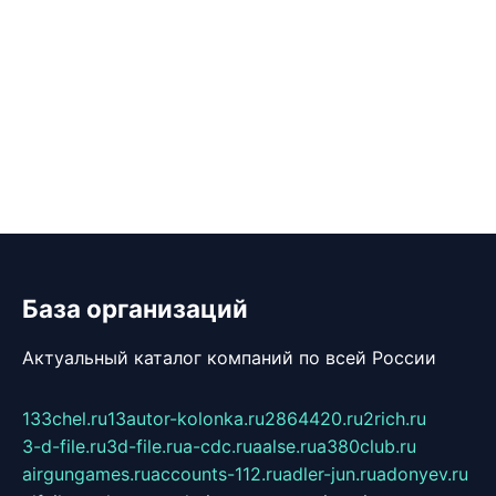
База организаций
Актуальный каталог компаний по всей России
133chel.ru
13autor-kolonka.ru
2864420.ru
2rich.ru
3-d-file.ru
3d-file.ru
a-cdc.ru
aalse.ru
a380club.ru
airgungames.ru
accounts-112.ru
adler-jun.ru
adonyev.ru