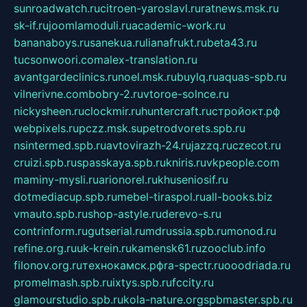
sunroadwatch.ru
citroen-yaroslavl.ru
ratnews.msk.ru
sk-if.ru
joomlamoduli.ru
academic-work.ru
bananaboys.ru
sanekua.ru
lianafrukt.ru
beta43.ru
tucsonwoori.com
alex-translation.ru
avantgardeclinics.ru
noel.msk.ru
buylq.ru
aquas-spb.ru
vilnerivne.com
bobry-2.ru
vtoroe-solnce.ru
nickysheen.ru
clockmir.ru
huntercraft.ru
стройокт.рф
webpixels.ru
pczz.msk.su
petrodvorets.spb.ru
nsintermed.spb.ru
avtovirazh-24.ru
jazzq.ru
czecot.ru
cruizi.spb.ru
spasskaya.spb.ru
kniris.ru
vkpeople.com
maminy-mysli.ru
arionorel.ru
khuseniosif.ru
dotmediacup.spb.ru
mebel-tiraspol.ru
all-books.biz
vmauto.spb.ru
shop-astyle.ru
derevo-s.ru
contrinform.ru
gutserial.ru
mdrussia.spb.ru
monod.ru
refine.org.ru
uk-krein.ru
kamensk61.ru
zooclub.info
filonov.org.ru
технокамск.рф
ra-spectr.ru
ooodriada.ru
promelmash.spb.ru
ixtys.spb.ru
fccity.ru
glamourstudio.spb.ru
kola-nature.org
spbmaster.spb.ru