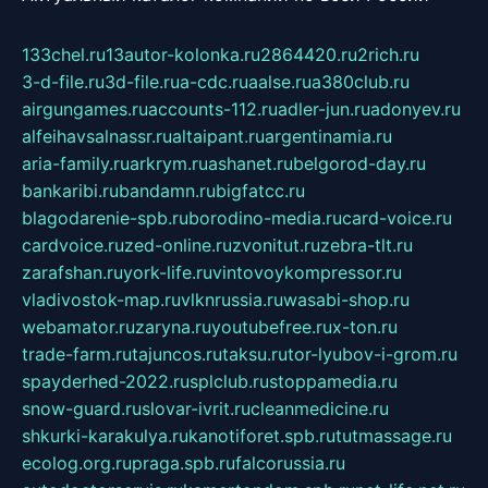
133chel.ru
13autor-kolonka.ru
2864420.ru
2rich.ru
3-d-file.ru
3d-file.ru
a-cdc.ru
aalse.ru
a380club.ru
airgungames.ru
accounts-112.ru
adler-jun.ru
adonyev.ru
alfeihavsalnassr.ru
altaipant.ru
argentinamia.ru
aria-family.ru
arkrym.ru
ashanet.ru
belgorod-day.ru
bankaribi.ru
bandamn.ru
bigfatcc.ru
blagodarenie-spb.ru
borodino-media.ru
card-voice.ru
cardvoice.ru
zed-online.ru
zvonitut.ru
zebra-tlt.ru
zarafshan.ru
york-life.ru
vintovoykompressor.ru
vladivostok-map.ru
vlknrussia.ru
wasabi-shop.ru
webamator.ru
zaryna.ru
youtubefree.ru
x-ton.ru
trade-farm.ru
tajuncos.ru
taksu.ru
tor-lyubov-i-grom.ru
spayderhed-2022.ru
splclub.ru
stoppamedia.ru
snow-guard.ru
slovar-ivrit.ru
cleanmedicine.ru
shkurki-karakulya.ru
kanotiforet.spb.ru
tutmassage.ru
ecolog.org.ru
praga.spb.ru
falcorussia.ru