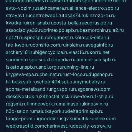
autodoctorservis.ru
kamertondom.spb.ru
net-life.net.ru
avto-vozim.ru
sakhcamera.ru
alliance-electro.spb.ru
stroyavt.ru
controlweb1.ru
tdsak74.ru
kinzozo-ru.ru
kvotka.ru
iron-snab.ru
costa-bella.ru
eugrus.pp.ru
associaciya39.ru
primexpo.spb.ru
bezmorchin.ru
ia2.ru
cpt21.ru
ispecspb.ru
regahost.ru
kolosok-elita.ru
tae-kwon.ru
consrio.com.ru
insiam.ru
avegainfo.ru
archery161.ru
bigencyclica.ru
vlast16.ru
korru.net
sarmiento.spb.su
extelopedia.ru
lammin-suo.spb.ru
iskatour.spb.ru
snpi.org.ru
running-line.ru
krygeva-spa.ru
chel.net.ru
rust-loco.ru
dugshop.ru
hl-beta.spb.ru
school494.spb.ru
mymubaby.ru
epoha-metalband.ru
ngr.spb.ru
rusgosnews.com
dieselvostok.ru
24hostel.msk.ru
w-dev.ru
f-ship.ru
regsmi.ru
filmnetwork.ru
malinasp.ru
kinosvin.ru
h2o-salon.ru
malutkayork.ru
deltaprim.spb.ru
tango-perm.ru
gooddir.ru
sgv.su
multiki-online.com
webkrasotki.com
cherinvest.ru
detskiy-ostrov.ru