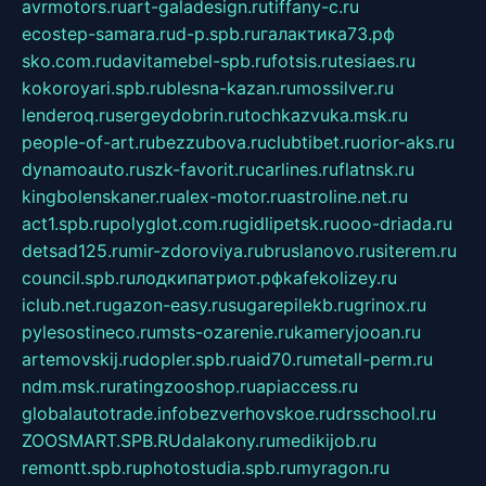
avrmotors.ru
art-galadesign.ru
tiffany-c.ru
ecostep-samara.ru
d-p.spb.ru
галактика73.рф
sko.com.ru
davitamebel-spb.ru
fotsis.ru
tesiaes.ru
kokoroyari.spb.ru
blesna-kazan.ru
mossilver.ru
lenderoq.ru
sergeydobrin.ru
tochkazvuka.msk.ru
people-of-art.ru
bezzubova.ru
clubtibet.ru
orior-aks.ru
dynamoauto.ru
szk-favorit.ru
carlines.ru
flatnsk.ru
kingbolenskaner.ru
alex-motor.ru
astroline.net.ru
act1.spb.ru
polyglot.com.ru
gidlipetsk.ru
ooo-driada.ru
detsad125.ru
mir-zdoroviya.ru
bruslanovo.ru
siterem.ru
council.spb.ru
лодкипатриот.рф
kafekolizey.ru
iclub.net.ru
gazon-easy.ru
sugarepilekb.ru
grinox.ru
pylesostineco.ru
msts-ozarenie.ru
kameryjooan.ru
artemovskij.ru
dopler.spb.ru
aid70.ru
metall-perm.ru
ndm.msk.ru
ratingzooshop.ru
apiaccess.ru
globalautotrade.info
bezverhovskoe.ru
drsschool.ru
ZOOSMART.SPB.RU
dalakony.ru
medikijob.ru
remontt.spb.ru
photostudia.spb.ru
myragon.ru