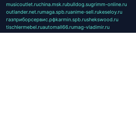
musicoutlet.ru
china.msk.ru
bulldog.su
grimm-online.ru
outlander.net.ru
maga.spb.ru
anime-sell.ru
keseloy.ru
газприборсервис.рф
karmin.spb.ru
shekswood.ru
tischlermebel.ru
automall66.ru
mag-vladimir.ru
yardbar.ru
kiwitour.spb.ru
indesign.com.ru
freestylemebel.ru
bany-samara.ru
rsei.ru
naidisvoyput.ru
mgsn-invest.ru
ipkamerasannce.ru
alicante-house.ru
ibelka74.ru
cozyhouse.info
vlkargalev-studio.ru
700mb.ru
figura-ufa.ru
alina-live.ru
belarusiannews.ru
womenknow.ru
dos-vniimk.ru
sega.net.ru
dv.net.ru
phenomenonsofhistory.com
telesputnik.net.ru
wall.pp.ru
pylesosroidmi.ru
gtc-clan.ru
cligs.ru
bibikazap.ru
popova.org.ru
netwhistler.spb.ru
bellvil.ru
bonzon.ru
iss-vladik.ru
defiparis.net.ru
las-gryzas.ru
amku.ru
electednews.spb.ru
feather.org.ru
spar72.ru
tankiigri.ru
dominus.com.ru
ibtree.ru
sanykool.pp.ru
unixlib.org.ru
menatep.spb.ru
gartenterrassen.ru
printeka.ru