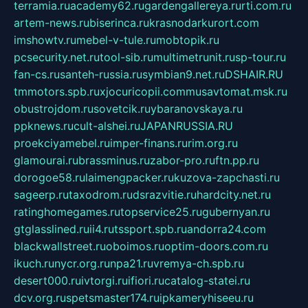
terramia.ru
academy62.ru
gardengallereya.ru
rti.com.ru
artem-news.ru
biserinca.ru
krasnodarkurort.com
imshowtv.ru
mebel-v-tule.ru
mobtopik.ru
pcsecurity.net.ru
tool-sib.ru
multimetrunit.ru
sp-tour.ru
fan-cs.ru
santeh-russia.ru
symbian9.net.ru
DSHAIR.RU
tmmotors.spb.ru
xjocuricopii.com
musavtomat.msk.ru
obustrojdom.ru
sovetcik.ru
ybaranovskaya.ru
ppknews.ru
cult-alshei.ru
JAPANRUSSIA.RU
proekciyamebel.ru
imper-finans.ru
rim.org.ru
glamourai.ru
brassminus.ru
zabor-pro.ru
ftn.pp.ru
dorogoe58.ru
laimengpacker.ru
kuzova-zapchasti.ru
sageerp.ru
taxodrom.ru
dsrazvitie.ru
hardcity.net.ru
ratinghomegames.ru
topservice25.ru
gubernyan.ru
gtglasslined.ru
ii4.ru
tssport.spb.ru
andorra24.com
blackwallstreet.ru
oboimos.ru
optim-doors.com.ru
ikuch.ru
nycr.org.ru
npa21.ru
vremya-ch.spb.ru
desert000.ru
ivtorgi.ru
ifiori.ru
catalog-statei.ru
dcv.org.ru
spetsmaster174.ru
ipkameryhiseeu.ru