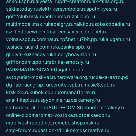
ankou.spb.ru
alvesta1.ru
pdf-creator.ru
nix-files.org.ru
sakhatoday.ru
elektrikersymboler.ru
sputnikyes.ru
golf2club.msk.ru
aeforums.ru
zallclub.ru
multimodal.msk.ru
habaigry.ru
haikko.ru
sobakopedia.ru
isz-fest.ru
ewnc.info
screensaver-clock.net.ru
volnav.spb.ru
comnat.ru
npf.net.ru
7bit.pp.ru
kalugatur.ru
tesiaes.ru
card.com.ru
kazanka.spb.ru
gildiya-kuznecov.ru
kameryboavision.ru
griffoncom.spb.ru
fabrika-emotsiy.ru
PARK-MATROSOVA.RU
agat.spb.ru
avtoyurist-moskva1.ru
hardware.org.ru
схема-авто.рф
dg-lab.ru
angrup.ru
recruiter.spb.ru
music8.spb.ru
krsk124.ru
kubok.spb.ru
romanofforex.ru
analitikaplus.ru
spyonline.ru
zosikamery.ru
sloboda-ural.pp.ru
AUTO-COM.SU
hohota.net
alimy.ru
online-z.com
aromat-vostoka.ru
otdelkaexp.ru
mobilvest.ru
bbd.net.ru
mebelshop.msk.ru
smp-forum.ru
bastion-td.ru
kosmoscreative.ru