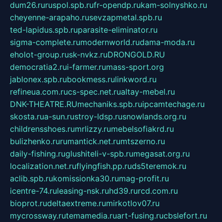
dum26.ru
ruspol.spb.ru
fr-opendp.ru
kam-solnyshko.ru
cheyenne-arapaho.ru
sevzapmetal.spb.ru
ted-lapidus.spb.ru
parasite-eliminator.ru
sigma-complete.ru
modernworld.ru
dama-moda.ru
eholot-group.ru
sk-nvkz.ru
DRONGOLD.RU
democratia2.ru
i-farmer.ru
mass-sport.org
jablonex.spb.ru
bookmess.ru
linkword.ru
refineua.com.ru
cs-spec.net.ru
altay-mebel.ru
DNK-THEATRE.RU
mechaniks.spb.ru
ipcamtechage.ru
skosta.ru
a-sun.ru
stroy-ldsp.ru
snowlands.org.ru
childrensshoes.ru
mrlizzy.ru
mebelsofiakrd.ru
bulizhenko.ru
rumantick.net.ru
mtszerno.ru
daily-fishing.ru
glushiteli-v-spb.ru
megasat.org.ru
localization.net.ru
flyingfish.pp.ru
ds5teremok.ru
aclib.spb.ru
komissionka30.ru
mag-profit.ru
icentre-74.ru
leasing-nsk.ru
hd39.ru
rcd.com.ru
bioprot.ru
deltaextreme.ru
mirkotlov07.ru
mycrossway.ru
temamedia.ru
art-fusing.ru
cbslefort.ru