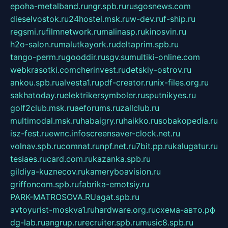
epoha-metalband.ru
ngr.spb.ru
rusgosnews.com
dieselvostok.ru
24hostel.msk.ru
w-dev.ru
f-ship.ru
regsmi.ru
filmnetwork.ru
malinasp.ru
kinosvin.ru
h2o-salon.ru
malutkayork.ru
deltaprim.spb.ru
tango-perm.ru
gooddir.ru
sgv.su
multiki-online.com
webkrasotki.com
cherinvest.ru
detskiy-ostrov.ru
ankou.spb.ru
alvesta1.ru
pdf-creator.ru
nix-files.org.ru
sakhatoday.ru
elektrikersymboler.ru
sputnikyes.ru
golf2club.msk.ru
aeforums.ru
zallclub.ru
multimodal.msk.ru
habaigry.ru
haikko.ru
sobakopedia.ru
isz-fest.ru
ewnc.info
screensaver-clock.net.ru
volnav.spb.ru
comnat.ru
npf.net.ru
7bit.pp.ru
kalugatur.ru
tesiaes.ru
card.com.ru
kazanka.spb.ru
gildiya-kuznecov.ru
kameryboavision.ru
griffoncom.spb.ru
fabrika-emotsiy.ru
PARK-MATROSOVA.RU
agat.spb.ru
avtoyurist-moskva1.ru
hardware.org.ru
схема-авто.рф
dg-lab.ru
angrup.ru
recruiter.spb.ru
music8.spb.ru