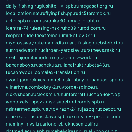
daily-fishing.ru
glushiteli-v-spb.ru
megasat.org.ru
localization.net.ru
flyingfish.pp.ru
ds5teremok.ru
aclib.spb.ru
komissionka30.ru
mag-profit.ru
icentre-74.ru
leasing-nsk.ru
hd39.ru
rcd.com.ru
bioprot.ru
deltaextreme.ru
mirkotlov07.ru
mycrossway.ru
temamedia.ru
art-fusing.ru
cbslefort.ru
sunroadwatch.ru
citroen-yaroslavl.ru
ratnews.msk.ru
sk-if.ru
joomlamoduli.ru
academic-work.ru
bananaboys.ru
sanekua.ru
lianafrukt.ru
beta43.ru
tucsonwoori.com
alex-translation.ru
avantgardeclinics.ru
noel.msk.ru
buylq.ru
aquas-spb.ru
vilnerivne.com
bobry-2.ru
vtoroe-solnce.ru
nickysheen.ru
clockmir.ru
huntercraft.ru
стройокт.рф
webpixels.ru
pczz.msk.su
petrodvorets.spb.ru
nsintermed.spb.ru
avtovirazh-24.ru
jazzq.ru
czecot.ru
cruizi.spb.ru
spasskaya.spb.ru
kniris.ru
vkpeople.com
maminy-mysli.ru
arionorel.ru
khuseniosif.ru
dotmediacup.spb.ru
mebel-tiraspol.ru
all-books.biz