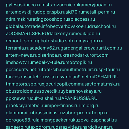
pylesostineco.ru
msts-ozarenie.ru
kameryjooan.ru
artemovskij.ru
dopler.spb.ru
aid70.ru
metall-perm.ru
ndm.msk.ru
ratingzooshop.ru
apiaccess.ru
globalautotrade.info
bezverhovskoe.ru
drsschool.ru
ZOOSMART.SPB.RU
dalakony.ru
medikijob.ru
remontt.spb.ru
photostudia.spb.ru
myragon.ru
terramia.ru
academy62.ru
gardengallereya.ru
rti.com.ru
artem-news.ru
biserinca.ru
krasnodarkurort.com
imshowtv.ru
mebel-v-tule.ru
mobtopik.ru
pcsecurity.net.ru
tool-sib.ru
multimetrunit.ru
sp-tour.ru
fan-cs.ru
santeh-russia.ru
symbian9.net.ru
DSHAIR.RU
tmmotors.spb.ru
xjocuricopii.com
musavtomat.msk.ru
obustrojdom.ru
sovetcik.ru
ybaranovskaya.ru
ppknews.ru
cult-alshei.ru
JAPANRUSSIA.RU
proekciyamebel.ru
imper-finans.ru
rim.org.ru
glamourai.ru
brassminus.ru
zabor-pro.ru
ftn.pp.ru
dorogoe58.ru
laimengpacker.ru
kuzova-zapchasti.ru
sageerp.ru
taxodrom.ru
dsrazvitie.ru
hardcity.net.ru