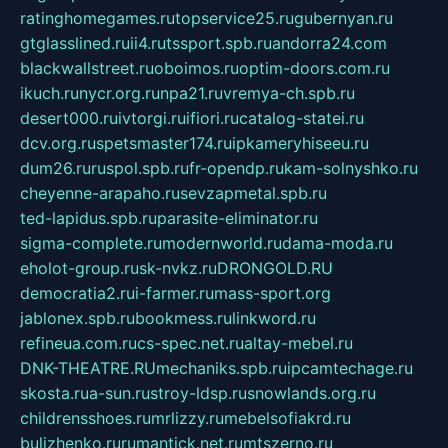
ratinghomegames.ru
topservice25.ru
gubernyan.ru
gtglasslined.ru
ii4.ru
tssport.spb.ru
andorra24.com
blackwallstreet.ru
oboimos.ru
optim-doors.com.ru
ikuch.ru
nycr.org.ru
npa21.ru
vremya-ch.spb.ru
desert000.ru
ivtorgi.ru
ifiori.ru
catalog-statei.ru
dcv.org.ru
spetsmaster174.ru
ipkameryhiseeu.ru
dum26.ru
ruspol.spb.ru
fr-opendp.ru
kam-solnyshko.ru
cheyenne-arapaho.ru
sevzapmetal.spb.ru
ted-lapidus.spb.ru
parasite-eliminator.ru
sigma-complete.ru
modernworld.ru
dama-moda.ru
eholot-group.ru
sk-nvkz.ru
DRONGOLD.RU
democratia2.ru
i-farmer.ru
mass-sport.org
jablonex.spb.ru
bookmess.ru
linkword.ru
refineua.com.ru
cs-spec.net.ru
altay-mebel.ru
DNK-THEATRE.RU
mechaniks.spb.ru
ipcamtechage.ru
skosta.ru
a-sun.ru
stroy-ldsp.ru
snowlands.org.ru
childrensshoes.ru
mrlizzy.ru
mebelsofiakrd.ru
bulizhenko.ru
rumantick.net.ru
mtszerno.ru