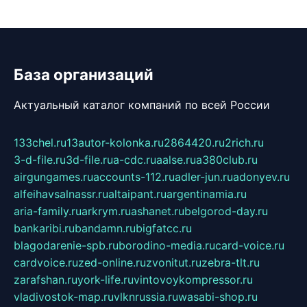
База организаций
Актуальный каталог компаний по всей России
133chel.ru
13autor-kolonka.ru
2864420.ru
2rich.ru
3-d-file.ru
3d-file.ru
a-cdc.ru
aalse.ru
a380club.ru
airgungames.ru
accounts-112.ru
adler-jun.ru
adonyev.ru
alfeihavsalnassr.ru
altaipant.ru
argentinamia.ru
aria-family.ru
arkrym.ru
ashanet.ru
belgorod-day.ru
bankaribi.ru
bandamn.ru
bigfatcc.ru
blagodarenie-spb.ru
borodino-media.ru
card-voice.ru
cardvoice.ru
zed-online.ru
zvonitut.ru
zebra-tlt.ru
zarafshan.ru
york-life.ru
vintovoykompressor.ru
vladivostok-map.ru
vlknrussia.ru
wasabi-shop.ru