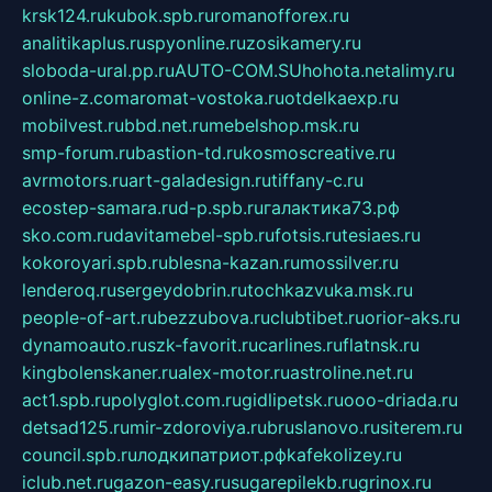
krsk124.ru
kubok.spb.ru
romanofforex.ru
analitikaplus.ru
spyonline.ru
zosikamery.ru
sloboda-ural.pp.ru
AUTO-COM.SU
hohota.net
alimy.ru
online-z.com
aromat-vostoka.ru
otdelkaexp.ru
mobilvest.ru
bbd.net.ru
mebelshop.msk.ru
smp-forum.ru
bastion-td.ru
kosmoscreative.ru
avrmotors.ru
art-galadesign.ru
tiffany-c.ru
ecostep-samara.ru
d-p.spb.ru
галактика73.рф
sko.com.ru
davitamebel-spb.ru
fotsis.ru
tesiaes.ru
kokoroyari.spb.ru
blesna-kazan.ru
mossilver.ru
lenderoq.ru
sergeydobrin.ru
tochkazvuka.msk.ru
people-of-art.ru
bezzubova.ru
clubtibet.ru
orior-aks.ru
dynamoauto.ru
szk-favorit.ru
carlines.ru
flatnsk.ru
kingbolenskaner.ru
alex-motor.ru
astroline.net.ru
act1.spb.ru
polyglot.com.ru
gidlipetsk.ru
ooo-driada.ru
detsad125.ru
mir-zdoroviya.ru
bruslanovo.ru
siterem.ru
council.spb.ru
лодкипатриот.рф
kafekolizey.ru
iclub.net.ru
gazon-easy.ru
sugarepilekb.ru
grinox.ru