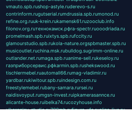
vmauto.spb.ru
shop-astyle.ru
derevo-s.ru
contrinform.ru
gutserial.ru
mdrussia.spb.ru
monod.ru
refine.org.ru
uk-krein.ru
kamensk61.ru
zooclub.info
filonov.org.ru
технокамск.рф
ra-spectr.ru
ooodriada.ru
promelmash.spb.ru
ixtys.spb.ru
fccity.ru
glamourstudio.spb.ru
kola-nature.org
spbmaster.spb.ru
musicoutlet.ru
china.msk.ru
bulldog.su
grimm-online.ru
outlander.net.ru
maga.spb.ru
anime-sell.ru
keseloy.ru
газприборсервис.рф
karmin.spb.ru
shekswood.ru
tischlermebel.ru
automall66.ru
mag-vladimir.ru
yardbar.ru
kiwitour.spb.ru
indesign.com.ru
freestylemebel.ru
bany-samara.ru
rsei.ru
naidisvoyput.ru
mgsn-invest.ru
ipkamerasannce.ru
alicante-house.ru
ibelka74.ru
cozyhouse.info
vlkargalev-studio.ru
700mb.ru
figura-ufa.ru
alina-live.ru
belarusiannews.ru
womenknow.ru
dos-vniimk.ru
sega.net.ru
dv.net.ru
phenomenonsofhistory.com
telesputnik.net.ru
wall.pp.ru
pylesosroidmi.ru