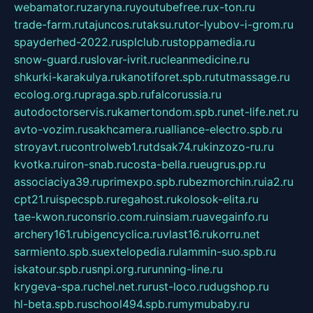
webamator.ru
zaryna.ru
youtubefree.ru
x-ton.ru
trade-farm.ru
tajuncos.ru
taksu.ru
tor-lyubov-i-grom.ru
spayderhed-2022.ru
splclub.ru
stoppamedia.ru
snow-guard.ru
slovar-ivrit.ru
cleanmedicine.ru
shkurki-karakulya.ru
kanotiforet.spb.ru
tutmassage.ru
ecolog.org.ru
praga.spb.ru
falcorussia.ru
autodoctorservis.ru
kamertondom.spb.ru
net-life.net.ru
avto-vozim.ru
sakhcamera.ru
alliance-electro.spb.ru
stroyavt.ru
controlweb1.ru
tdsak74.ru
kinzozo-ru.ru
kvotka.ru
iron-snab.ru
costa-bella.ru
eugrus.pp.ru
associaciya39.ru
primexpo.spb.ru
bezmorchin.ru
ia2.ru
cpt21.ru
ispecspb.ru
regahost.ru
kolosok-elita.ru
tae-kwon.ru
consrio.com.ru
insiam.ru
avegainfo.ru
archery161.ru
bigencyclica.ru
vlast16.ru
korru.net
sarmiento.spb.su
extelopedia.ru
lammin-suo.spb.ru
iskatour.spb.ru
snpi.org.ru
running-line.ru
krygeva-spa.ru
chel.net.ru
rust-loco.ru
dugshop.ru
hl-beta.spb.ru
school494.spb.ru
mymubaby.ru