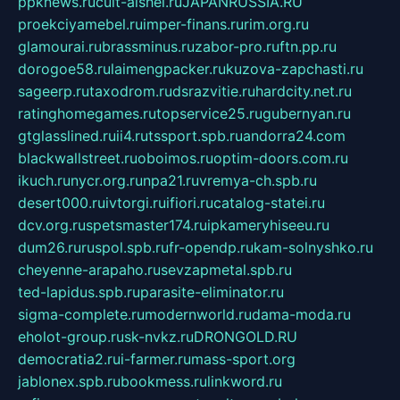
ppknews.ru
cult-alshei.ru
JAPANRUSSIA.RU
proekciyamebel.ru
imper-finans.ru
rim.org.ru
glamourai.ru
brassminus.ru
zabor-pro.ru
ftn.pp.ru
dorogoe58.ru
laimengpacker.ru
kuzova-zapchasti.ru
sageerp.ru
taxodrom.ru
dsrazvitie.ru
hardcity.net.ru
ratinghomegames.ru
topservice25.ru
gubernyan.ru
gtglasslined.ru
ii4.ru
tssport.spb.ru
andorra24.com
blackwallstreet.ru
oboimos.ru
optim-doors.com.ru
ikuch.ru
nycr.org.ru
npa21.ru
vremya-ch.spb.ru
desert000.ru
ivtorgi.ru
ifiori.ru
catalog-statei.ru
dcv.org.ru
spetsmaster174.ru
ipkameryhiseeu.ru
dum26.ru
ruspol.spb.ru
fr-opendp.ru
kam-solnyshko.ru
cheyenne-arapaho.ru
sevzapmetal.spb.ru
ted-lapidus.spb.ru
parasite-eliminator.ru
sigma-complete.ru
modernworld.ru
dama-moda.ru
eholot-group.ru
sk-nvkz.ru
DRONGOLD.RU
democratia2.ru
i-farmer.ru
mass-sport.org
jablonex.spb.ru
bookmess.ru
linkword.ru