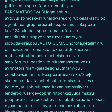
griffoncom.spb.ru
fabrika-emotsiy.ru
PARK-MATROSOVA.RU
agat.spb.ru
avtoyurist-moskva1.ru
hardware.org.ru
схема-авто.рф
dg-lab.ru
angrup.ru
recruiter.spb.ru
music8.spb.ru
krsk124.ru
kubok.spb.ru
romanofforex.ru
analitikaplus.ru
spyonline.ru
zosikamery.ru
sloboda-ural.pp.ru
AUTO-COM.SU
hohota.net
alimy.ru
online-z.com
aromat-vostoka.ru
otdelkaexp.ru
mobilvest.ru
bbd.net.ru
mebelshop.msk.ru
smp-forum.ru
bastion-td.ru
kosmoscreative.ru
avrmotors.ru
art-galadesign.ru
tiffany-c.ru
ecostep-samara.ru
d-p.spb.ru
галактика73.рф
sko.com.ru
davitamebel-spb.ru
fotsis.ru
tesiaes.ru
kokoroyari.spb.ru
blesna-kazan.ru
mossilver.ru
lenderoq.ru
sergeydobrin.ru
tochkazvuka.msk.ru
people-of-art.ru
bezzubova.ru
clubtibet.ru
orior-aks.ru
dynamoauto.ru
szk-favorit.ru
carlines.ru
flatnsk.ru