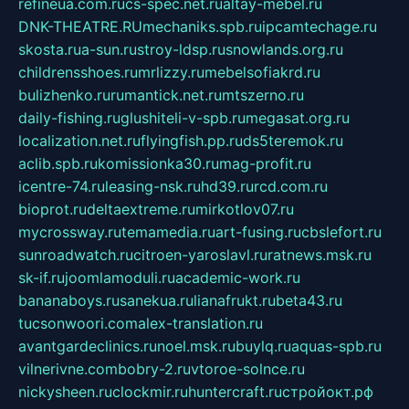
refineua.com.ru
cs-spec.net.ru
altay-mebel.ru
DNK-THEATRE.RU
mechaniks.spb.ru
ipcamtechage.ru
skosta.ru
a-sun.ru
stroy-ldsp.ru
snowlands.org.ru
childrensshoes.ru
mrlizzy.ru
mebelsofiakrd.ru
bulizhenko.ru
rumantick.net.ru
mtszerno.ru
daily-fishing.ru
glushiteli-v-spb.ru
megasat.org.ru
localization.net.ru
flyingfish.pp.ru
ds5teremok.ru
aclib.spb.ru
komissionka30.ru
mag-profit.ru
icentre-74.ru
leasing-nsk.ru
hd39.ru
rcd.com.ru
bioprot.ru
deltaextreme.ru
mirkotlov07.ru
mycrossway.ru
temamedia.ru
art-fusing.ru
cbslefort.ru
sunroadwatch.ru
citroen-yaroslavl.ru
ratnews.msk.ru
sk-if.ru
joomlamoduli.ru
academic-work.ru
bananaboys.ru
sanekua.ru
lianafrukt.ru
beta43.ru
tucsonwoori.com
alex-translation.ru
avantgardeclinics.ru
noel.msk.ru
buylq.ru
aquas-spb.ru
vilnerivne.com
bobry-2.ru
vtoroe-solnce.ru
nickysheen.ru
clockmir.ru
huntercraft.ru
стройокт.рф