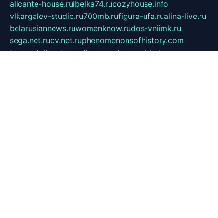
alicante-house.ru
ibelka74.ru
cozyhouse.info
vlkargalev-studio.ru
700mb.ru
figura-ufa.ru
alina-live.ru
belarusiannews.ru
womenknow.ru
dos-vniimk.ru
sega.net.ru
dv.net.ru
phenomenonsofhistory.com
telesputnik.net.ru
wall.pp.ru
pylesosroidmi.ru
gtc-clan.ru
cligs.ru
bibikazap.ru
popova.org.ru
netwhistler.spb.ru
bellvil.ru
bonzon.ru
iss-vladik.ru
defiparis.net.ru
las-gryzas.ru
amku.ru
electednews.spb.ru
feather.org.ru
spar72.ru
tankiigri.ru
dominus.com.ru
ibtree.ru
sanykool.pp.ru
unixlib.org.ru
menatep.spb.ru
gartenterrassen.ru
printeka.ru
skvozilka.com.ru
parkovka-pub.ru
lovemobi.ru
art-ru.ru
emulatorz.com.ru
alucomp.com.ru
tatforum.com.ru
alternativa-profi.ru
dermakler.ru
artsurvey.ru
aredir.ru
khimspas.ru
centr-maxi.ru
2018r.ru
bort-stomer-defort.ru
professional2.ru
gibsons.ru
artselena.ru
art-pilot.ru
ingredient.spb.ru
npfpolimer.spb.ru
argentum.spb.ru
hom-edu.ru