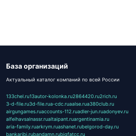
База организаций
Актуальный каталог компаний по всей России
133chel.ru
13autor-kolonka.ru
2864420.ru
2rich.ru
3-d-file.ru
3d-file.ru
a-cdc.ru
aalse.ru
a380club.ru
airgungames.ru
accounts-112.ru
adler-jun.ru
adonyev.ru
alfeihavsalnassr.ru
altaipant.ru
argentinamia.ru
aria-family.ru
arkrym.ru
ashanet.ru
belgorod-day.ru
bankaribi.ru
bandamn.ru
bigfatcc.ru