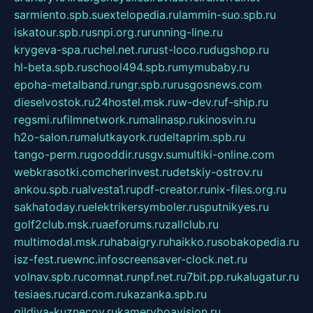
sarmiento.spb.su
extelopedia.ru
lammin-suo.spb.ru
iskatour.spb.ru
snpi.org.ru
running-line.ru
krygeva-spa.ru
chel.net.ru
rust-loco.ru
dugshop.ru
hl-beta.spb.ru
school494.spb.ru
mymubaby.ru
epoha-metalband.ru
ngr.spb.ru
rusgosnews.com
dieselvostok.ru
24hostel.msk.ru
w-dev.ru
f-ship.ru
regsmi.ru
filmnetwork.ru
malinasp.ru
kinosvin.ru
h2o-salon.ru
malutkayork.ru
deltaprim.spb.ru
tango-perm.ru
gooddir.ru
sgv.su
multiki-online.com
webkrasotki.com
cherinvest.ru
detskiy-ostrov.ru
ankou.spb.ru
alvesta1.ru
pdf-creator.ru
nix-files.org.ru
sakhatoday.ru
elektrikersymboler.ru
sputnikyes.ru
golf2club.msk.ru
aeforums.ru
zallclub.ru
multimodal.msk.ru
habaigry.ru
haikko.ru
sobakopedia.ru
isz-fest.ru
ewnc.info
screensaver-clock.net.ru
volnav.spb.ru
comnat.ru
npf.net.ru
7bit.pp.ru
kalugatur.ru
tesiaes.ru
card.com.ru
kazanka.spb.ru
gildiya-kuznecov.ru
kameryboavision.ru