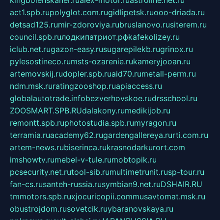
kingbolenskaner.ru
alex-motor.ru
astroline.net.ru
act1.spb.ru
polyglot.com.ru
gidlipetsk.ru
ooo-driada.ru
detsad125.ru
mir-zdoroviya.ru
bruslanovo.ru
siterem.ru
council.spb.ru
лодкипатриот.рф
kafekolizey.ru
iclub.net.ru
gazon-easy.ru
sugarepilekb.ru
grinox.ru
pylesostineco.ru
msts-ozarenie.ru
kameryjooan.ru
artemovskij.ru
dopler.spb.ru
aid70.ru
metall-perm.ru
ndm.msk.ru
ratingzooshop.ru
apiaccess.ru
globalautotrade.info
bezverhovskoe.ru
drsschool.ru
ZOOSMART.SPB.RU
dalakony.ru
medikijob.ru
remontt.spb.ru
photostudia.spb.ru
myragon.ru
terramia.ru
academy62.ru
gardengallereya.ru
rti.com.ru
artem-news.ru
biserinca.ru
krasnodarkurort.com
imshowtv.ru
mebel-v-tule.ru
mobtopik.ru
pcsecurity.net.ru
tool-sib.ru
multimetrunit.ru
sp-tour.ru
fan-cs.ru
santeh-russia.ru
symbian9.net.ru
DSHAIR.RU
tmmotors.spb.ru
xjocuricopii.com
musavtomat.msk.ru
obustrojdom.ru
sovetcik.ru
ybaranovskaya.ru