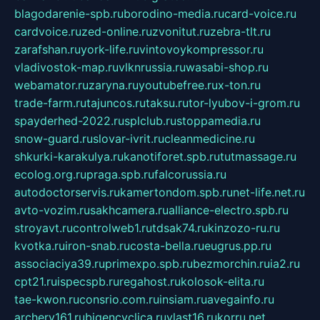
blagodarenie-spb.ru
borodino-media.ru
card-voice.ru
cardvoice.ru
zed-online.ru
zvonitut.ru
zebra-tlt.ru
zarafshan.ru
york-life.ru
vintovoykompressor.ru
vladivostok-map.ru
vlknrussia.ru
wasabi-shop.ru
webamator.ru
zaryna.ru
youtubefree.ru
x-ton.ru
trade-farm.ru
tajuncos.ru
taksu.ru
tor-lyubov-i-grom.ru
spayderhed-2022.ru
splclub.ru
stoppamedia.ru
snow-guard.ru
slovar-ivrit.ru
cleanmedicine.ru
shkurki-karakulya.ru
kanotiforet.spb.ru
tutmassage.ru
ecolog.org.ru
praga.spb.ru
falcorussia.ru
autodoctorservis.ru
kamertondom.spb.ru
net-life.net.ru
avto-vozim.ru
sakhcamera.ru
alliance-electro.spb.ru
stroyavt.ru
controlweb1.ru
tdsak74.ru
kinzozo-ru.ru
kvotka.ru
iron-snab.ru
costa-bella.ru
eugrus.pp.ru
associaciya39.ru
primexpo.spb.ru
bezmorchin.ru
ia2.ru
cpt21.ru
ispecspb.ru
regahost.ru
kolosok-elita.ru
tae-kwon.ru
consrio.com.ru
insiam.ru
avegainfo.ru
archery161.ru
bigencyclica.ru
vlast16.ru
korru.net