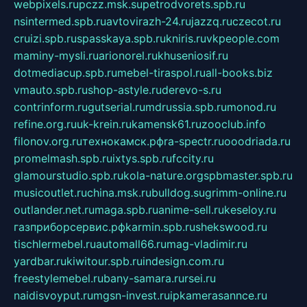
webpixels.ru
pczz.msk.su
petrodvorets.spb.ru
nsintermed.spb.ru
avtovirazh-24.ru
jazzq.ru
czecot.ru
cruizi.spb.ru
spasskaya.spb.ru
kniris.ru
vkpeople.com
maminy-mysli.ru
arionorel.ru
khuseniosif.ru
dotmediacup.spb.ru
mebel-tiraspol.ru
all-books.biz
vmauto.spb.ru
shop-astyle.ru
derevo-s.ru
contrinform.ru
gutserial.ru
mdrussia.spb.ru
monod.ru
refine.org.ru
uk-krein.ru
kamensk61.ru
zooclub.info
filonov.org.ru
технокамск.рф
ra-spectr.ru
ooodriada.ru
promelmash.spb.ru
ixtys.spb.ru
fccity.ru
glamourstudio.spb.ru
kola-nature.org
spbmaster.spb.ru
musicoutlet.ru
china.msk.ru
bulldog.su
grimm-online.ru
outlander.net.ru
maga.spb.ru
anime-sell.ru
keseloy.ru
газприборсервис.рф
karmin.spb.ru
shekswood.ru
tischlermebel.ru
automall66.ru
mag-vladimir.ru
yardbar.ru
kiwitour.spb.ru
indesign.com.ru
freestylemebel.ru
bany-samara.ru
rsei.ru
naidisvoyput.ru
mgsn-invest.ru
ipkamerasannce.ru