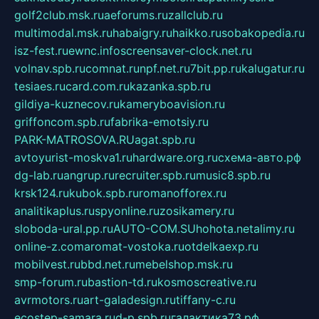
golf2club.msk.ru
aeforums.ru
zallclub.ru
multimodal.msk.ru
habaigry.ru
haikko.ru
sobakopedia.ru
isz-fest.ru
ewnc.info
screensaver-clock.net.ru
volnav.spb.ru
comnat.ru
npf.net.ru
7bit.pp.ru
kalugatur.ru
tesiaes.ru
card.com.ru
kazanka.spb.ru
gildiya-kuznecov.ru
kameryboavision.ru
griffoncom.spb.ru
fabrika-emotsiy.ru
PARK-MATROSOVA.RU
agat.spb.ru
avtoyurist-moskva1.ru
hardware.org.ru
схема-авто.рф
dg-lab.ru
angrup.ru
recruiter.spb.ru
music8.spb.ru
krsk124.ru
kubok.spb.ru
romanofforex.ru
analitikaplus.ru
spyonline.ru
zosikamery.ru
sloboda-ural.pp.ru
AUTO-COM.SU
hohota.net
alimy.ru
online-z.com
aromat-vostoka.ru
otdelkaexp.ru
mobilvest.ru
bbd.net.ru
mebelshop.msk.ru
smp-forum.ru
bastion-td.ru
kosmoscreative.ru
avrmotors.ru
art-galadesign.ru
tiffany-c.ru
ecostep-samara.ru
d-p.spb.ru
галактика73.рф