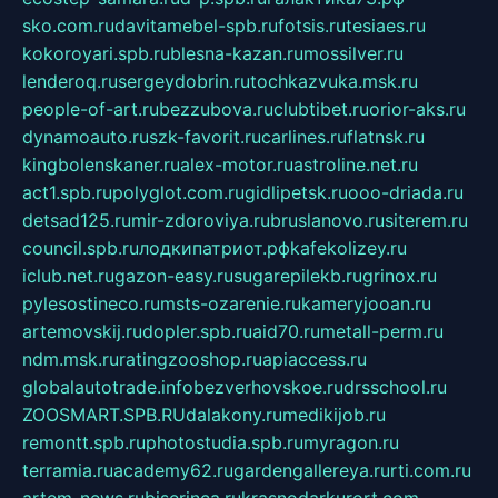
sko.com.ru
davitamebel-spb.ru
fotsis.ru
tesiaes.ru
kokoroyari.spb.ru
blesna-kazan.ru
mossilver.ru
lenderoq.ru
sergeydobrin.ru
tochkazvuka.msk.ru
people-of-art.ru
bezzubova.ru
clubtibet.ru
orior-aks.ru
dynamoauto.ru
szk-favorit.ru
carlines.ru
flatnsk.ru
kingbolenskaner.ru
alex-motor.ru
astroline.net.ru
act1.spb.ru
polyglot.com.ru
gidlipetsk.ru
ooo-driada.ru
detsad125.ru
mir-zdoroviya.ru
bruslanovo.ru
siterem.ru
council.spb.ru
лодкипатриот.рф
kafekolizey.ru
iclub.net.ru
gazon-easy.ru
sugarepilekb.ru
grinox.ru
pylesostineco.ru
msts-ozarenie.ru
kameryjooan.ru
artemovskij.ru
dopler.spb.ru
aid70.ru
metall-perm.ru
ndm.msk.ru
ratingzooshop.ru
apiaccess.ru
globalautotrade.info
bezverhovskoe.ru
drsschool.ru
ZOOSMART.SPB.RU
dalakony.ru
medikijob.ru
remontt.spb.ru
photostudia.spb.ru
myragon.ru
terramia.ru
academy62.ru
gardengallereya.ru
rti.com.ru
artem-news.ru
biserinca.ru
krasnodarkurort.com