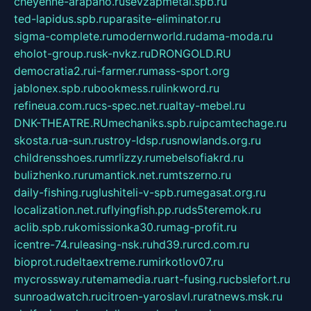
cheyenne-arapaho.ru
sevzapmetal.spb.ru
ted-lapidus.spb.ru
parasite-eliminator.ru
sigma-complete.ru
modernworld.ru
dama-moda.ru
eholot-group.ru
sk-nvkz.ru
DRONGOLD.RU
democratia2.ru
i-farmer.ru
mass-sport.org
jablonex.spb.ru
bookmess.ru
linkword.ru
refineua.com.ru
cs-spec.net.ru
altay-mebel.ru
DNK-THEATRE.RU
mechaniks.spb.ru
ipcamtechage.ru
skosta.ru
a-sun.ru
stroy-ldsp.ru
snowlands.org.ru
childrensshoes.ru
mrlizzy.ru
mebelsofiakrd.ru
bulizhenko.ru
rumantick.net.ru
mtszerno.ru
daily-fishing.ru
glushiteli-v-spb.ru
megasat.org.ru
localization.net.ru
flyingfish.pp.ru
ds5teremok.ru
aclib.spb.ru
komissionka30.ru
mag-profit.ru
icentre-74.ru
leasing-nsk.ru
hd39.ru
rcd.com.ru
bioprot.ru
deltaextreme.ru
mirkotlov07.ru
mycrossway.ru
temamedia.ru
art-fusing.ru
cbslefort.ru
sunroadwatch.ru
citroen-yaroslavl.ru
ratnews.msk.ru