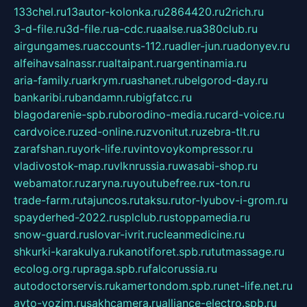
133chel.ru
13autor-kolonka.ru
2864420.ru
2rich.ru
3-d-file.ru
3d-file.ru
a-cdc.ru
aalse.ru
a380club.ru
airgungames.ru
accounts-112.ru
adler-jun.ru
adonyev.ru
alfeihavsalnassr.ru
altaipant.ru
argentinamia.ru
aria-family.ru
arkrym.ru
ashanet.ru
belgorod-day.ru
bankaribi.ru
bandamn.ru
bigfatcc.ru
blagodarenie-spb.ru
borodino-media.ru
card-voice.ru
cardvoice.ru
zed-online.ru
zvonitut.ru
zebra-tlt.ru
zarafshan.ru
york-life.ru
vintovoykompressor.ru
vladivostok-map.ru
vlknrussia.ru
wasabi-shop.ru
webamator.ru
zaryna.ru
youtubefree.ru
x-ton.ru
trade-farm.ru
tajuncos.ru
taksu.ru
tor-lyubov-i-grom.ru
spayderhed-2022.ru
splclub.ru
stoppamedia.ru
snow-guard.ru
slovar-ivrit.ru
cleanmedicine.ru
shkurki-karakulya.ru
kanotiforet.spb.ru
tutmassage.ru
ecolog.org.ru
praga.spb.ru
falcorussia.ru
autodoctorservis.ru
kamertondom.spb.ru
net-life.net.ru
avto-vozim.ru
sakhcamera.ru
alliance-electro.spb.ru