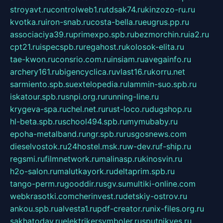
stroyavt.ru
controlweb1.ru
tdsak74.ru
kinzozo-ru.ru
kvotka.ru
iron-snab.ru
costa-bella.ru
eugrus.pp.ru
associaciya39.ru
primexpo.spb.ru
bezmorchin.ru
ia2.ru
cpt21.ru
ispecspb.ru
regahost.ru
kolosok-elita.ru
tae-kwon.ru
consrio.com.ru
insiam.ru
avegainfo.ru
archery161.ru
bigencyclica.ru
vlast16.ru
korru.net
sarmiento.spb.su
extelopedia.ru
lammin-suo.spb.ru
iskatour.spb.ru
snpi.org.ru
running-line.ru
krygeva-spa.ru
chel.net.ru
rust-loco.ru
dugshop.ru
hl-beta.spb.ru
school494.spb.ru
mymubaby.ru
epoha-metalband.ru
ngr.spb.ru
rusgosnews.com
dieselvostok.ru
24hostel.msk.ru
w-dev.ru
f-ship.ru
regsmi.ru
filmnetwork.ru
malinasp.ru
kinosvin.ru
h2o-salon.ru
malutkayork.ru
deltaprim.spb.ru
tango-perm.ru
gooddir.ru
sgv.su
multiki-online.com
webkrasotki.com
cherinvest.ru
detskiy-ostrov.ru
ankou.spb.ru
alvesta1.ru
pdf-creator.ru
nix-files.org.ru
sakhatoday.ru
elektrikersymboler.ru
sputnikyes.ru