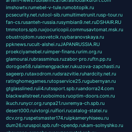
imshowtv.ru
mebel-v-tule.ru
mobtopik.ru
pcsecurity.net.ru
tool-sib.ru
multimetrunit.ru
sp-tour.ru
fan-cs.ru
santeh-russia.ru
symbian9.net.ru
DSHAIR.RU
tmmotors.spb.ru
xjocuricopii.com
musavtomat.msk.ru
obustrojdom.ru
sovetcik.ru
ybaranovskaya.ru
ppknews.ru
cult-alshei.ru
JAPANRUSSIA.RU
proekciyamebel.ru
imper-finans.ru
rim.org.ru
glamourai.ru
brassminus.ru
zabor-pro.ru
ftn.pp.ru
dorogoe58.ru
laimengpacker.ru
kuzova-zapchasti.ru
sageerp.ru
taxodrom.ru
dsrazvitie.ru
hardcity.net.ru
ratinghomegames.ru
topservice25.ru
gubernyan.ru
gtglasslined.ru
ii4.ru
tssport.spb.ru
andorra24.com
blackwallstreet.ru
oboimos.ru
optim-doors.com.ru
ikuch.ru
nycr.org.ru
npa21.ru
vremya-ch.spb.ru
desert000.ru
ivtorgi.ru
ifiori.ru
catalog-statei.ru
dcv.org.ru
spetsmaster174.ru
ipkameryhiseeu.ru
dum26.ru
ruspol.spb.ru
fr-opendp.ru
kam-solnyshko.ru