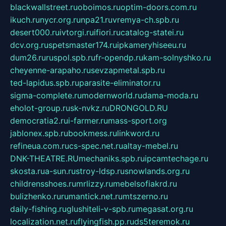
blackwallstreet.ru
oboimos.ru
optim-doors.com.ru
ikuch.ru
nycr.org.ru
npa21.ru
vremya-ch.spb.ru
desert000.ru
ivtorgi.ru
ifiori.ru
catalog-statei.ru
dcv.org.ru
spetsmaster174.ru
ipkameryhiseeu.ru
dum26.ru
ruspol.spb.ru
fr-opendp.ru
kam-solnyshko.ru
cheyenne-arapaho.ru
sevzapmetal.spb.ru
ted-lapidus.spb.ru
parasite-eliminator.ru
sigma-complete.ru
modernworld.ru
dama-moda.ru
eholot-group.ru
sk-nvkz.ru
DRONGOLD.RU
democratia2.ru
i-farmer.ru
mass-sport.org
jablonex.spb.ru
bookmess.ru
linkword.ru
refineua.com.ru
cs-spec.net.ru
altay-mebel.ru
DNK-THEATRE.RU
mechaniks.spb.ru
ipcamtechage.ru
skosta.ru
a-sun.ru
stroy-ldsp.ru
snowlands.org.ru
childrensshoes.ru
mrlizzy.ru
mebelsofiakrd.ru
bulizhenko.ru
rumantick.net.ru
mtszerno.ru
daily-fishing.ru
glushiteli-v-spb.ru
megasat.org.ru
localization.net.ru
flyingfish.pp.ru
ds5teremok.ru