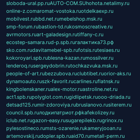
sloboda-ural.pp.ru
AUTO-COM.SU
hohota.net
alimy.ru
online-z.com
aromat-vostoka.ru
otdelkaexp.ru
mobilvest.ru
bbd.net.ru
mebelshop.msk.ru
smp-forum.ru
bastion-td.ru
kosmoscreative.ru
avrmotors.ru
art-galadesign.ru
tiffany-c.ru
ecostep-samara.ru
d-p.spb.ru
галактика73.рф
sko.com.ru
davitamebel-spb.ru
fotsis.ru
tesiaes.ru
kokoroyari.spb.ru
blesna-kazan.ru
mossilver.ru
lenderoq.ru
sergeydobrin.ru
tochkazvuka.msk.ru
people-of-art.ru
bezzubova.ru
clubtibet.ru
orior-aks.ru
dynamoauto.ru
szk-favorit.ru
carlines.ru
flatnsk.ru
kingbolenskaner.ru
alex-motor.ru
astroline.net.ru
act1.spb.ru
polyglot.com.ru
gidlipetsk.ru
ooo-driada.ru
detsad125.ru
mir-zdoroviya.ru
bruslanovo.ru
siterem.ru
council.spb.ru
лодкипатриот.рф
kafekolizey.ru
iclub.net.ru
gazon-easy.ru
sugarepilekb.ru
grinox.ru
pylesostineco.ru
msts-ozarenie.ru
kameryjooan.ru
artemovskij.ru
dopler.spb.ru
aid70.ru
metall-perm.ru