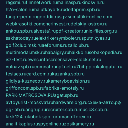
regsmi.ru
filmnetwork.ru
malinasp.ru
kinosvin.ru
h2o-salon.ru
malutkayork.ru
deltaprim.spb.ru
tango-perm.ru
gooddir.ru
sgv.su
multiki-online.com
webkrasotki.com
cherinvest.ru
detskiy-ostrov.ru
ankou.spb.ru
alvesta1.ru
pdf-creator.ru
nix-files.org.ru
sakhatoday.ru
elektrikersymboler.ru
sputnikyes.ru
golf2club.msk.ru
aeforums.ru
zallclub.ru
multimodal.msk.ru
habaigry.ru
haikko.ru
sobakopedia.ru
isz-fest.ru
ewnc.info
screensaver-clock.net.ru
volnav.spb.ru
comnat.ru
npf.net.ru
7bit.pp.ru
kalugatur.ru
tesiaes.ru
card.com.ru
kazanka.spb.ru
gildiya-kuznecov.ru
kameryboavision.ru
griffoncom.spb.ru
fabrika-emotsiy.ru
PARK-MATROSOVA.RU
agat.spb.ru
avtoyurist-moskva1.ru
hardware.org.ru
схема-авто.рф
dg-lab.ru
angrup.ru
recruiter.spb.ru
music8.spb.ru
krsk124.ru
kubok.spb.ru
romanofforex.ru
analitikaplus.ru
spyonline.ru
zosikamery.ru