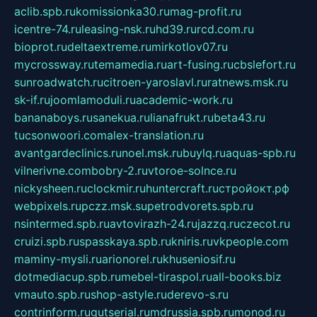
aclib.spb.ru
komissionka30.ru
mag-profit.ru
icentre-74.ru
leasing-nsk.ru
hd39.ru
rcd.com.ru
bioprot.ru
deltaextreme.ru
mirkotlov07.ru
mycrossway.ru
temamedia.ru
art-fusing.ru
cbslefort.ru
sunroadwatch.ru
citroen-yaroslavl.ru
ratnews.msk.ru
sk-if.ru
joomlamoduli.ru
academic-work.ru
bananaboys.ru
sanekua.ru
lianafrukt.ru
beta43.ru
tucsonwoori.com
alex-translation.ru
avantgardeclinics.ru
noel.msk.ru
buylq.ru
aquas-spb.ru
vilnerivne.com
bobry-2.ru
vtoroe-solnce.ru
nickysheen.ru
clockmir.ru
huntercraft.ru
стройокт.рф
webpixels.ru
pczz.msk.su
petrodvorets.spb.ru
nsintermed.spb.ru
avtovirazh-24.ru
jazzq.ru
czecot.ru
cruizi.spb.ru
spasskaya.spb.ru
kniris.ru
vkpeople.com
maminy-mysli.ru
arionorel.ru
khuseniosif.ru
dotmediacup.spb.ru
mebel-tiraspol.ru
all-books.biz
vmauto.spb.ru
shop-astyle.ru
derevo-s.ru
contrinform.ru
gutserial.ru
mdrussia.spb.ru
monod.ru