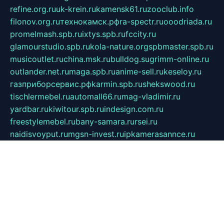
refine.org.ru
uk-krein.ru
kamensk61.ru
zooclub.info
filonov.org.ru
технокамск.рф
ra-spectr.ru
ooodriada.ru
promelmash.spb.ru
ixtys.spb.ru
fccity.ru
glamourstudio.spb.ru
kola-nature.org
spbmaster.spb.ru
musicoutlet.ru
china.msk.ru
bulldog.su
grimm-online.ru
outlander.net.ru
maga.spb.ru
anime-sell.ru
keseloy.ru
газприборсервис.рф
karmin.spb.ru
shekswood.ru
tischlermebel.ru
automall66.ru
mag-vladimir.ru
yardbar.ru
kiwitour.spb.ru
indesign.com.ru
freestylemebel.ru
bany-samara.ru
rsei.ru
naidisvoyput.ru
mgsn-invest.ru
ipkamerasannce.ru
alicante-house.ru
ibelka74.ru
cozyhouse.info
vlkargalev-studio.ru
700mb.ru
figura-ufa.ru
alina-live.ru
belarusiannews.ru
womenknow.ru
dos-vniimk.ru
sega.net.ru
dv.net.ru
phenomenonsofhistory.com
telesputnik.net.ru
wall.pp.ru
pylesosroidmi.ru
gtc-clan.ru
cligs.ru
bibikazap.ru
popova.org.ru
netwhistler.spb.ru
bellvil.ru
bonzon.ru
iss-vladik.ru