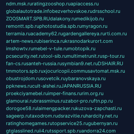
ndm.msk.ru
ratingzooshop.ru
apiaccess.ru
globalautotrade.info
bezverhovskoe.ru
drsschool.ru
ZOOSMART.SPB.RU
dalakony.ru
medikijob.ru
remontt.spb.ru
photostudia.spb.ru
myragon.ru
terramia.ru
academy62.ru
gardengallereya.ru
rti.com.ru
artem-news.ru
biserinca.ru
krasnodarkurort.com
imshowtv.ru
mebel-v-tule.ru
mobtopik.ru
pcsecurity.net.ru
tool-sib.ru
multimetrunit.ru
sp-tour.ru
fan-cs.ru
santeh-russia.ru
symbian9.net.ru
DSHAIR.RU
tmmotors.spb.ru
xjocuricopii.com
musavtomat.msk.ru
obustrojdom.ru
sovetcik.ru
ybaranovskaya.ru
ppknews.ru
cult-alshei.ru
JAPANRUSSIA.RU
proekciyamebel.ru
imper-finans.ru
rim.org.ru
glamourai.ru
brassminus.ru
zabor-pro.ru
ftn.pp.ru
dorogoe58.ru
laimengpacker.ru
kuzova-zapchasti.ru
sageerp.ru
taxodrom.ru
dsrazvitie.ru
hardcity.net.ru
ratinghomegames.ru
topservice25.ru
gubernyan.ru
gtglasslined.ru
ii4.ru
tssport.spb.ru
andorra24.com