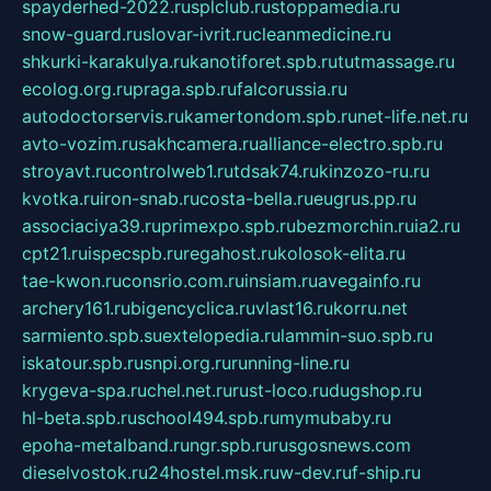
spayderhed-2022.ru
splclub.ru
stoppamedia.ru
snow-guard.ru
slovar-ivrit.ru
cleanmedicine.ru
shkurki-karakulya.ru
kanotiforet.spb.ru
tutmassage.ru
ecolog.org.ru
praga.spb.ru
falcorussia.ru
autodoctorservis.ru
kamertondom.spb.ru
net-life.net.ru
avto-vozim.ru
sakhcamera.ru
alliance-electro.spb.ru
stroyavt.ru
controlweb1.ru
tdsak74.ru
kinzozo-ru.ru
kvotka.ru
iron-snab.ru
costa-bella.ru
eugrus.pp.ru
associaciya39.ru
primexpo.spb.ru
bezmorchin.ru
ia2.ru
cpt21.ru
ispecspb.ru
regahost.ru
kolosok-elita.ru
tae-kwon.ru
consrio.com.ru
insiam.ru
avegainfo.ru
archery161.ru
bigencyclica.ru
vlast16.ru
korru.net
sarmiento.spb.su
extelopedia.ru
lammin-suo.spb.ru
iskatour.spb.ru
snpi.org.ru
running-line.ru
krygeva-spa.ru
chel.net.ru
rust-loco.ru
dugshop.ru
hl-beta.spb.ru
school494.spb.ru
mymubaby.ru
epoha-metalband.ru
ngr.spb.ru
rusgosnews.com
dieselvostok.ru
24hostel.msk.ru
w-dev.ru
f-ship.ru