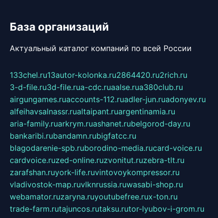
База организаций
Актуальный каталог компаний по всей России
133chel.ru
13autor-kolonka.ru
2864420.ru
2rich.ru
3-d-file.ru
3d-file.ru
a-cdc.ru
aalse.ru
a380club.ru
airgungames.ru
accounts-112.ru
adler-jun.ru
adonyev.ru
alfeihavsalnassr.ru
altaipant.ru
argentinamia.ru
aria-family.ru
arkrym.ru
ashanet.ru
belgorod-day.ru
bankaribi.ru
bandamn.ru
bigfatcc.ru
blagodarenie-spb.ru
borodino-media.ru
card-voice.ru
cardvoice.ru
zed-online.ru
zvonitut.ru
zebra-tlt.ru
zarafshan.ru
york-life.ru
vintovoykompressor.ru
vladivostok-map.ru
vlknrussia.ru
wasabi-shop.ru
webamator.ru
zaryna.ru
youtubefree.ru
x-ton.ru
trade-farm.ru
tajuncos.ru
taksu.ru
tor-lyubov-i-grom.ru