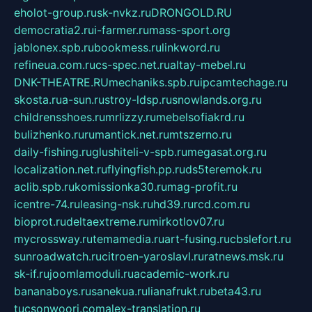
eholot-group.ru
sk-nvkz.ru
DRONGOLD.RU
democratia2.ru
i-farmer.ru
mass-sport.org
jablonex.spb.ru
bookmess.ru
linkword.ru
refineua.com.ru
cs-spec.net.ru
altay-mebel.ru
DNK-THEATRE.RU
mechaniks.spb.ru
ipcamtechage.ru
skosta.ru
a-sun.ru
stroy-ldsp.ru
snowlands.org.ru
childrensshoes.ru
mrlizzy.ru
mebelsofiakrd.ru
bulizhenko.ru
rumantick.net.ru
mtszerno.ru
daily-fishing.ru
glushiteli-v-spb.ru
megasat.org.ru
localization.net.ru
flyingfish.pp.ru
ds5teremok.ru
aclib.spb.ru
komissionka30.ru
mag-profit.ru
icentre-74.ru
leasing-nsk.ru
hd39.ru
rcd.com.ru
bioprot.ru
deltaextreme.ru
mirkotlov07.ru
mycrossway.ru
temamedia.ru
art-fusing.ru
cbslefort.ru
sunroadwatch.ru
citroen-yaroslavl.ru
ratnews.msk.ru
sk-if.ru
joomlamoduli.ru
academic-work.ru
bananaboys.ru
sanekua.ru
lianafrukt.ru
beta43.ru
tucsonwoori.com
alex-translation.ru