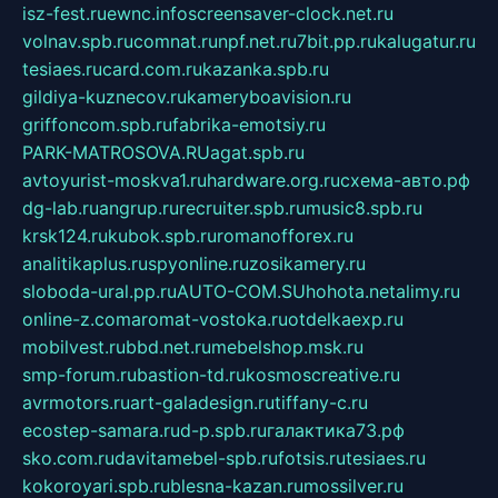
isz-fest.ru
ewnc.info
screensaver-clock.net.ru
volnav.spb.ru
comnat.ru
npf.net.ru
7bit.pp.ru
kalugatur.ru
tesiaes.ru
card.com.ru
kazanka.spb.ru
gildiya-kuznecov.ru
kameryboavision.ru
griffoncom.spb.ru
fabrika-emotsiy.ru
PARK-MATROSOVA.RU
agat.spb.ru
avtoyurist-moskva1.ru
hardware.org.ru
схема-авто.рф
dg-lab.ru
angrup.ru
recruiter.spb.ru
music8.spb.ru
krsk124.ru
kubok.spb.ru
romanofforex.ru
analitikaplus.ru
spyonline.ru
zosikamery.ru
sloboda-ural.pp.ru
AUTO-COM.SU
hohota.net
alimy.ru
online-z.com
aromat-vostoka.ru
otdelkaexp.ru
mobilvest.ru
bbd.net.ru
mebelshop.msk.ru
smp-forum.ru
bastion-td.ru
kosmoscreative.ru
avrmotors.ru
art-galadesign.ru
tiffany-c.ru
ecostep-samara.ru
d-p.spb.ru
галактика73.рф
sko.com.ru
davitamebel-spb.ru
fotsis.ru
tesiaes.ru
kokoroyari.spb.ru
blesna-kazan.ru
mossilver.ru