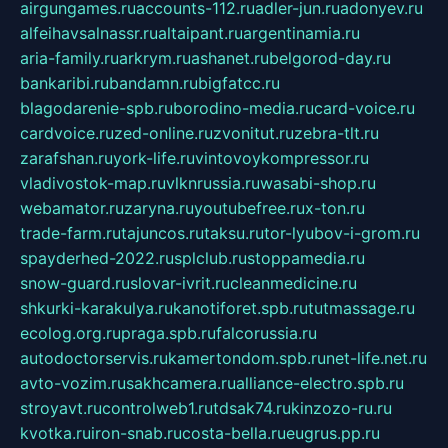
airgungames.ru
accounts-112.ru
adler-jun.ru
adonyev.ru
alfeihavsalnassr.ru
altaipant.ru
argentinamia.ru
aria-family.ru
arkrym.ru
ashanet.ru
belgorod-day.ru
bankaribi.ru
bandamn.ru
bigfatcc.ru
blagodarenie-spb.ru
borodino-media.ru
card-voice.ru
cardvoice.ru
zed-online.ru
zvonitut.ru
zebra-tlt.ru
zarafshan.ru
york-life.ru
vintovoykompressor.ru
vladivostok-map.ru
vlknrussia.ru
wasabi-shop.ru
webamator.ru
zaryna.ru
youtubefree.ru
x-ton.ru
trade-farm.ru
tajuncos.ru
taksu.ru
tor-lyubov-i-grom.ru
spayderhed-2022.ru
splclub.ru
stoppamedia.ru
snow-guard.ru
slovar-ivrit.ru
cleanmedicine.ru
shkurki-karakulya.ru
kanotiforet.spb.ru
tutmassage.ru
ecolog.org.ru
praga.spb.ru
falcorussia.ru
autodoctorservis.ru
kamertondom.spb.ru
net-life.net.ru
avto-vozim.ru
sakhcamera.ru
alliance-electro.spb.ru
stroyavt.ru
controlweb1.ru
tdsak74.ru
kinzozo-ru.ru
kvotka.ru
iron-snab.ru
costa-bella.ru
eugrus.pp.ru