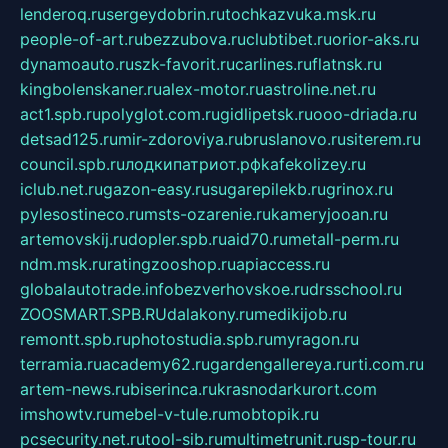
lenderoq.ru
sergeydobrin.ru
tochkazvuka.msk.ru
people-of-art.ru
bezzubova.ru
clubtibet.ru
orior-aks.ru
dynamoauto.ru
szk-favorit.ru
carlines.ru
flatnsk.ru
kingbolenskaner.ru
alex-motor.ru
astroline.net.ru
act1.spb.ru
polyglot.com.ru
gidlipetsk.ru
ooo-driada.ru
detsad125.ru
mir-zdoroviya.ru
bruslanovo.ru
siterem.ru
council.spb.ru
лодкипатриот.рф
kafekolizey.ru
iclub.net.ru
gazon-easy.ru
sugarepilekb.ru
grinox.ru
pylesostineco.ru
msts-ozarenie.ru
kameryjooan.ru
artemovskij.ru
dopler.spb.ru
aid70.ru
metall-perm.ru
ndm.msk.ru
ratingzooshop.ru
apiaccess.ru
globalautotrade.info
bezverhovskoe.ru
drsschool.ru
ZOOSMART.SPB.RU
dalakony.ru
medikijob.ru
remontt.spb.ru
photostudia.spb.ru
myragon.ru
terramia.ru
academy62.ru
gardengallereya.ru
rti.com.ru
artem-news.ru
biserinca.ru
krasnodarkurort.com
imshowtv.ru
mebel-v-tule.ru
mobtopik.ru
pcsecurity.net.ru
tool-sib.ru
multimetrunit.ru
sp-tour.ru