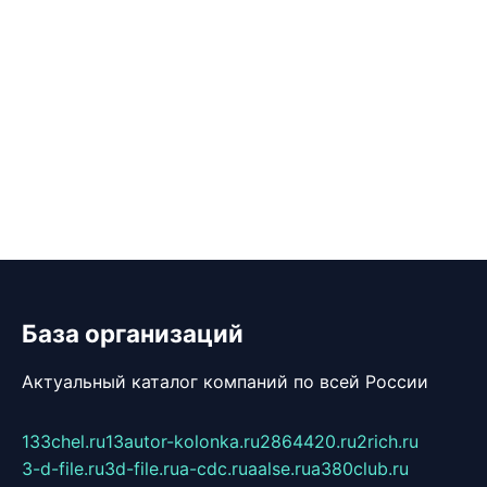
База организаций
Актуальный каталог компаний по всей России
133chel.ru
13autor-kolonka.ru
2864420.ru
2rich.ru
3-d-file.ru
3d-file.ru
a-cdc.ru
aalse.ru
a380club.ru