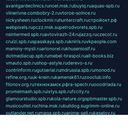
avantgardeclinics.ru
noel.msk.ru
buylq.ru
aquas-spb.ru
vilnerivne.com
bobry-2.ru
vtoroe-solnce.ru
nickysheen.ru
clockmir.ru
huntercraft.ru
стройокт.рф
webpixels.ru
pczz.msk.su
petrodvorets.spb.ru
nsintermed.spb.ru
avtovirazh-24.ru
jazzq.ru
czecot.ru
cruizi.spb.ru
spasskaya.spb.ru
kniris.ru
vkpeople.com
maminy-mysli.ru
arionorel.ru
khuseniosif.ru
dotmediacup.spb.ru
mebel-tiraspol.ru
all-books.biz
vmauto.spb.ru
shop-astyle.ru
derevo-s.ru
contrinform.ru
gutserial.ru
mdrussia.spb.ru
monod.ru
refine.org.ru
uk-krein.ru
kamensk61.ru
zooclub.info
filonov.org.ru
технокамск.рф
ra-spectr.ru
ooodriada.ru
promelmash.spb.ru
ixtys.spb.ru
fccity.ru
glamourstudio.spb.ru
kola-nature.org
spbmaster.spb.ru
musicoutlet.ru
china.msk.ru
bulldog.su
grimm-online.ru
outlander.net.ru
maga.spb.ru
anime-sell.ru
keseloy.ru
газприборсервис.рф
karmin.spb.ru
shekswood.ru
tischlermebel.ru
automall66.ru
mag-vladimir.ru