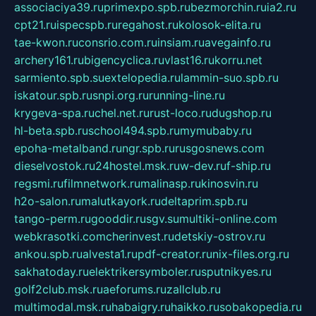
associaciya39.ru
primexpo.spb.ru
bezmorchin.ru
ia2.ru
cpt21.ru
ispecspb.ru
regahost.ru
kolosok-elita.ru
tae-kwon.ru
consrio.com.ru
insiam.ru
avegainfo.ru
archery161.ru
bigencyclica.ru
vlast16.ru
korru.net
sarmiento.spb.su
extelopedia.ru
lammin-suo.spb.ru
iskatour.spb.ru
snpi.org.ru
running-line.ru
krygeva-spa.ru
chel.net.ru
rust-loco.ru
dugshop.ru
hl-beta.spb.ru
school494.spb.ru
mymubaby.ru
epoha-metalband.ru
ngr.spb.ru
rusgosnews.com
dieselvostok.ru
24hostel.msk.ru
w-dev.ru
f-ship.ru
regsmi.ru
filmnetwork.ru
malinasp.ru
kinosvin.ru
h2o-salon.ru
malutkayork.ru
deltaprim.spb.ru
tango-perm.ru
gooddir.ru
sgv.su
multiki-online.com
webkrasotki.com
cherinvest.ru
detskiy-ostrov.ru
ankou.spb.ru
alvesta1.ru
pdf-creator.ru
nix-files.org.ru
sakhatoday.ru
elektrikersymboler.ru
sputnikyes.ru
golf2club.msk.ru
aeforums.ru
zallclub.ru
multimodal.msk.ru
habaigry.ru
haikko.ru
sobakopedia.ru