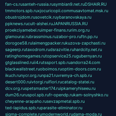
fan-cs.ru
santeh-russia.ru
symbian9.net.ru
DSHAIR.RU
tmmotors.spb.ru
xjocuricopii.com
musavtomat.msk.ru
obustrojdom.ru
sovetcik.ru
ybaranovskaya.ru
ppknews.ru
cult-alshei.ru
JAPANRUSSIA.RU
proekciyamebel.ru
imper-finans.ru
rim.org.ru
glamourai.ru
brassminus.ru
zabor-pro.ru
ftn.pp.ru
dorogoe58.ru
laimengpacker.ru
kuzova-zapchasti.ru
sageerp.ru
taxodrom.ru
dsrazvitie.ru
hardcity.net.ru
ratinghomegames.ru
topservice25.ru
gubernyan.ru
gtglasslined.ru
ii4.ru
tssport.spb.ru
andorra24.com
blackwallstreet.ru
oboimos.ru
optim-doors.com.ru
ikuch.ru
nycr.org.ru
npa21.ru
vremya-ch.spb.ru
desert000.ru
ivtorgi.ru
ifiori.ru
catalog-statei.ru
dcv.org.ru
spetsmaster174.ru
ipkameryhiseeu.ru
dum26.ru
ruspol.spb.ru
fr-opendp.ru
kam-solnyshko.ru
cheyenne-arapaho.ru
sevzapmetal.spb.ru
ted-lapidus.spb.ru
parasite-eliminator.ru
sigma-complete.ru
modernworld.ru
dama-moda.ru