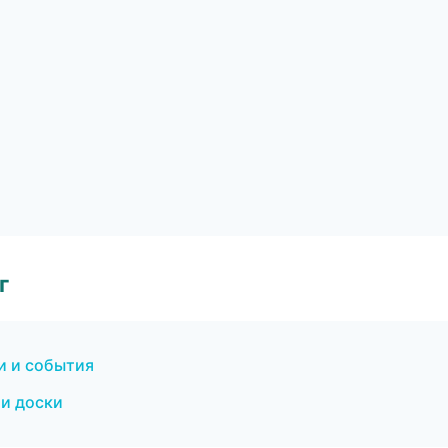
г
и и события
 и доски