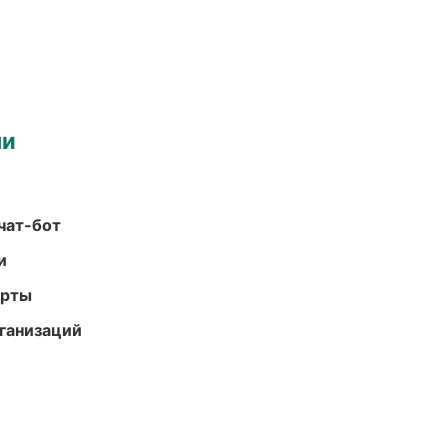
ми
чат-бот
и
арты
ганизаций