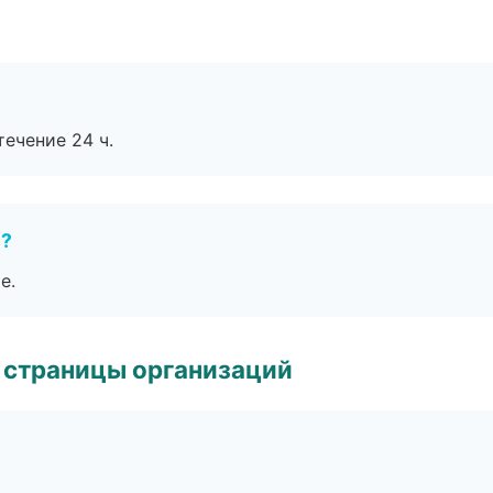
течение 24 ч.
е?
е.
 страницы организаций