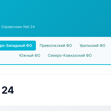
 Справочник Net 24
ро-Западный ФО
Приволжский ФО
Уральский ФО
Южный ФО
Северо-Кавказский ФО
 24