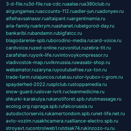
3-d-file.ru
3d-file.ru
a-cdc.ru
aalse.ru
a380club.ru
airgungames.ru
accounts-112.ru
adler-jun.ru
adonyev.ru
alfeihavsalnassr.ru
altaipant.ru
argentinamia.ru
aria-family.ru
arkrym.ru
ashanet.ru
belgorod-day.ru
bankaribi.ru
bandamn.ru
bigfatcc.ru
blagodarenie-spb.ru
borodino-media.ru
card-voice.ru
cardvoice.ru
zed-online.ru
zvonitut.ru
zebra-tlt.ru
zarafshan.ru
york-life.ru
vintovoykompressor.ru
vladivostok-map.ru
vlknrussia.ru
wasabi-shop.ru
webamator.ru
zaryna.ru
youtubefree.ru
x-ton.ru
trade-farm.ru
tajuncos.ru
taksu.ru
tor-lyubov-i-grom.ru
spayderhed-2022.ru
splclub.ru
stoppamedia.ru
snow-guard.ru
slovar-ivrit.ru
cleanmedicine.ru
shkurki-karakulya.ru
kanotiforet.spb.ru
tutmassage.ru
ecolog.org.ru
praga.spb.ru
falcorussia.ru
autodoctorservis.ru
kamertondom.spb.ru
net-life.net.ru
avto-vozim.ru
sakhcamera.ru
alliance-electro.spb.ru
stroyavt.ru
controlweb1.ru
tdsak74.ru
kinzozo-ru.ru