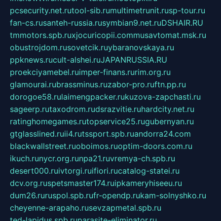
pcsecurity.net.ru
tool-sib.ru
multimetrunit.ru
sp-tour.ru
fan-cs.ru
santeh-russia.ru
symbian9.net.ru
DSHAIR.RU
tmmotors.spb.ru
xjocuricopii.com
musavtomat.msk.ru
obustrojdom.ru
sovetcik.ru
ybaranovskaya.ru
ppknews.ru
cult-alshei.ru
JAPANRUSSIA.RU
proekciyamebel.ru
imper-finans.ru
rim.org.ru
glamourai.ru
brassminus.ru
zabor-pro.ru
ftn.pp.ru
dorogoe58.ru
laimengpacker.ru
kuzova-zapchasti.ru
sageerp.ru
taxodrom.ru
dsrazvitie.ru
hardcity.net.ru
ratinghomegames.ru
topservice25.ru
gubernyan.ru
gtglasslined.ru
ii4.ru
tssport.spb.ru
andorra24.com
blackwallstreet.ru
oboimos.ru
optim-doors.com.ru
ikuch.ru
nycr.org.ru
npa21.ru
vremya-ch.spb.ru
desert000.ru
ivtorgi.ru
ifiori.ru
catalog-statei.ru
dcv.org.ru
spetsmaster174.ru
ipkameryhiseeu.ru
dum26.ru
ruspol.spb.ru
fr-opendp.ru
kam-solnyshko.ru
cheyenne-arapaho.ru
sevzapmetal.spb.ru
ted-lapidus.spb.ru
parasite-eliminator.ru