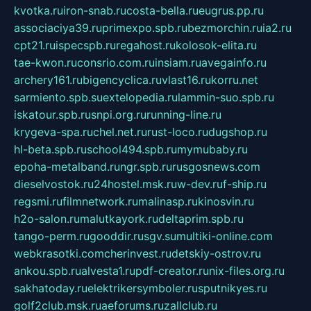
kvotka.ru
iron-snab.ru
costa-bella.ru
eugrus.pp.ru
associaciya39.ru
primexpo.spb.ru
bezmorchin.ru
ia2.ru
cpt21.ru
ispecspb.ru
regahost.ru
kolosok-elita.ru
tae-kwon.ru
consrio.com.ru
insiam.ru
avegainfo.ru
archery161.ru
bigencyclica.ru
vlast16.ru
korru.net
sarmiento.spb.su
extelopedia.ru
lammin-suo.spb.ru
iskatour.spb.ru
snpi.org.ru
running-line.ru
krygeva-spa.ru
chel.net.ru
rust-loco.ru
dugshop.ru
hl-beta.spb.ru
school494.spb.ru
mymubaby.ru
epoha-metalband.ru
ngr.spb.ru
rusgosnews.com
dieselvostok.ru
24hostel.msk.ru
w-dev.ru
f-ship.ru
regsmi.ru
filmnetwork.ru
malinasp.ru
kinosvin.ru
h2o-salon.ru
malutkayork.ru
deltaprim.spb.ru
tango-perm.ru
gooddir.ru
sgv.su
multiki-online.com
webkrasotki.com
cherinvest.ru
detskiy-ostrov.ru
ankou.spb.ru
alvesta1.ru
pdf-creator.ru
nix-files.org.ru
sakhatoday.ru
elektrikersymboler.ru
sputnikyes.ru
golf2club.msk.ru
aeforums.ru
zallclub.ru