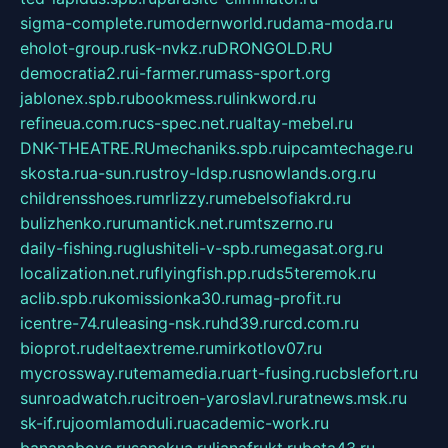
sigma-complete.ru
modernworld.ru
dama-moda.ru
eholot-group.ru
sk-nvkz.ru
DRONGOLD.RU
democratia2.ru
i-farmer.ru
mass-sport.org
jablonex.spb.ru
bookmess.ru
linkword.ru
refineua.com.ru
cs-spec.net.ru
altay-mebel.ru
DNK-THEATRE.RU
mechaniks.spb.ru
ipcamtechage.ru
skosta.ru
a-sun.ru
stroy-ldsp.ru
snowlands.org.ru
childrensshoes.ru
mrlizzy.ru
mebelsofiakrd.ru
bulizhenko.ru
rumantick.net.ru
mtszerno.ru
daily-fishing.ru
glushiteli-v-spb.ru
megasat.org.ru
localization.net.ru
flyingfish.pp.ru
ds5teremok.ru
aclib.spb.ru
komissionka30.ru
mag-profit.ru
icentre-74.ru
leasing-nsk.ru
hd39.ru
rcd.com.ru
bioprot.ru
deltaextreme.ru
mirkotlov07.ru
mycrossway.ru
temamedia.ru
art-fusing.ru
cbslefort.ru
sunroadwatch.ru
citroen-yaroslavl.ru
ratnews.msk.ru
sk-if.ru
joomlamoduli.ru
academic-work.ru