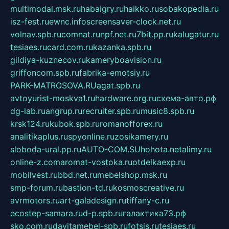
multimodal.msk.ru
habaigry.ru
haikko.ru
sobakopedia.ru
isz-fest.ru
ewnc.info
screensaver-clock.net.ru
volnav.spb.ru
comnat.ru
npf.net.ru
7bit.pp.ru
kalugatur.ru
tesiaes.ru
card.com.ru
kazanka.spb.ru
gildiya-kuznecov.ru
kameryboavision.ru
griffoncom.spb.ru
fabrika-emotsiy.ru
PARK-MATROSOVA.RU
agat.spb.ru
avtoyurist-moskva1.ru
hardware.org.ru
схема-авто.рф
dg-lab.ru
angrup.ru
recruiter.spb.ru
music8.spb.ru
krsk124.ru
kubok.spb.ru
romanofforex.ru
analitikaplus.ru
spyonline.ru
zosikamery.ru
sloboda-ural.pp.ru
AUTO-COM.SU
hohota.net
alimy.ru
online-z.com
aromat-vostoka.ru
otdelkaexp.ru
mobilvest.ru
bbd.net.ru
mebelshop.msk.ru
smp-forum.ru
bastion-td.ru
kosmoscreative.ru
avrmotors.ru
art-galadesign.ru
tiffany-c.ru
ecostep-samara.ru
d-p.spb.ru
галактика73.рф
sko.com.ru
davitamebel-spb.ru
fotsis.ru
tesiaes.ru