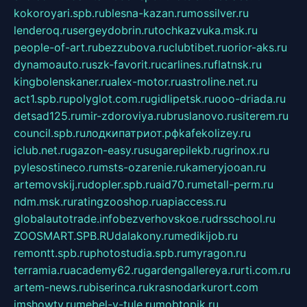
kokoroyari.spb.ru
blesna-kazan.ru
mossilver.ru
lenderoq.ru
sergeydobrin.ru
tochkazvuka.msk.ru
people-of-art.ru
bezzubova.ru
clubtibet.ru
orior-aks.ru
dynamoauto.ru
szk-favorit.ru
carlines.ru
flatnsk.ru
kingbolenskaner.ru
alex-motor.ru
astroline.net.ru
act1.spb.ru
polyglot.com.ru
gidlipetsk.ru
ooo-driada.ru
detsad125.ru
mir-zdoroviya.ru
bruslanovo.ru
siterem.ru
council.spb.ru
лодкипатриот.рф
kafekolizey.ru
iclub.net.ru
gazon-easy.ru
sugarepilekb.ru
grinox.ru
pylesostineco.ru
msts-ozarenie.ru
kameryjooan.ru
artemovskij.ru
dopler.spb.ru
aid70.ru
metall-perm.ru
ndm.msk.ru
ratingzooshop.ru
apiaccess.ru
globalautotrade.info
bezverhovskoe.ru
drsschool.ru
ZOOSMART.SPB.RU
dalakony.ru
medikijob.ru
remontt.spb.ru
photostudia.spb.ru
myragon.ru
terramia.ru
academy62.ru
gardengallereya.ru
rti.com.ru
artem-news.ru
biserinca.ru
krasnodarkurort.com
imshowtv.ru
mebel-v-tule.ru
mobtopik.ru