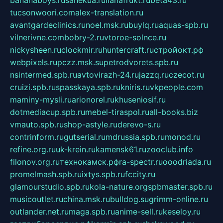
bananaboys.ru
sanekua.ru
lianafrukt.ru
beta43.ru
tucsonwoori.com
alex-translation.ru
avantgardeclinics.ru
noel.msk.ru
buylq.ru
aquas-spb.ru
vilnerivne.com
bobry-2.ru
vtoroe-solnce.ru
nickysheen.ru
clockmir.ru
huntercraft.ru
стройокт.рф
webpixels.ru
pczz.msk.su
petrodvorets.spb.ru
nsintermed.spb.ru
avtovirazh-24.ru
jazzq.ru
czecot.ru
cruizi.spb.ru
spasskaya.spb.ru
kniris.ru
vkpeople.com
maminy-mysli.ru
arionorel.ru
khuseniosif.ru
dotmediacup.spb.ru
mebel-tiraspol.ru
all-books.biz
vmauto.spb.ru
shop-astyle.ru
derevo-s.ru
contrinform.ru
gutserial.ru
mdrussia.spb.ru
monod.ru
refine.org.ru
uk-krein.ru
kamensk61.ru
zooclub.info
filonov.org.ru
технокамск.рф
ra-spectr.ru
ooodriada.ru
promelmash.spb.ru
ixtys.spb.ru
fccity.ru
glamourstudio.spb.ru
kola-nature.org
spbmaster.spb.ru
musicoutlet.ru
china.msk.ru
bulldog.su
grimm-online.ru
outlander.net.ru
maga.spb.ru
anime-sell.ru
keseloy.ru