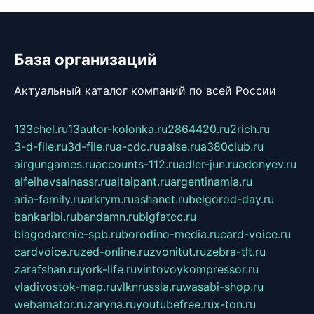
База организаций
Актуальный каталог компаний по всей России
133chel.ru
13autor-kolonka.ru
2864420.ru
2rich.ru
3-d-file.ru
3d-file.ru
a-cdc.ru
aalse.ru
a380club.ru
airgungames.ru
accounts-112.ru
adler-jun.ru
adonyev.ru
alfeihavsalnassr.ru
altaipant.ru
argentinamia.ru
aria-family.ru
arkrym.ru
ashanet.ru
belgorod-day.ru
bankaribi.ru
bandamn.ru
bigfatcc.ru
blagodarenie-spb.ru
borodino-media.ru
card-voice.ru
cardvoice.ru
zed-online.ru
zvonitut.ru
zebra-tlt.ru
zarafshan.ru
york-life.ru
vintovoykompressor.ru
vladivostok-map.ru
vlknrussia.ru
wasabi-shop.ru
webamator.ru
zaryna.ru
youtubefree.ru
x-ton.ru