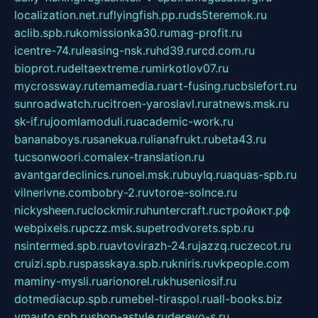
localization.net.ru
flyingfish.pp.ru
ds5teremok.ru
aclib.spb.ru
komissionka30.ru
mag-profit.ru
icentre-74.ru
leasing-nsk.ru
hd39.ru
rcd.com.ru
bioprot.ru
deltaextreme.ru
mirkotlov07.ru
mycrossway.ru
temamedia.ru
art-fusing.ru
cbslefort.ru
sunroadwatch.ru
citroen-yaroslavl.ru
ratnews.msk.ru
sk-if.ru
joomlamoduli.ru
academic-work.ru
bananaboys.ru
sanekua.ru
lianafrukt.ru
beta43.ru
tucsonwoori.com
alex-translation.ru
avantgardeclinics.ru
noel.msk.ru
buylq.ru
aquas-spb.ru
vilnerivne.com
bobry-2.ru
vtoroe-solnce.ru
nickysheen.ru
clockmir.ru
huntercraft.ru
стройокт.рф
webpixels.ru
pczz.msk.su
petrodvorets.spb.ru
nsintermed.spb.ru
avtovirazh-24.ru
jazzq.ru
czecot.ru
cruizi.spb.ru
spasskaya.spb.ru
kniris.ru
vkpeople.com
maminy-mysli.ru
arionorel.ru
khuseniosif.ru
dotmediacup.spb.ru
mebel-tiraspol.ru
all-books.biz
vmauto.spb.ru
shop-astyle.ru
derevo-s.ru