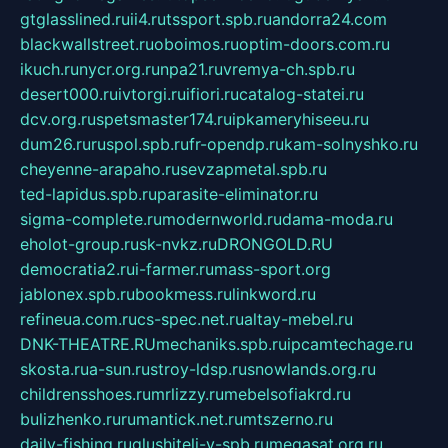
gtglasslined.ru
ii4.ru
tssport.spb.ru
andorra24.com
blackwallstreet.ru
oboimos.ru
optim-doors.com.ru
ikuch.ru
nycr.org.ru
npa21.ru
vremya-ch.spb.ru
desert000.ru
ivtorgi.ru
ifiori.ru
catalog-statei.ru
dcv.org.ru
spetsmaster174.ru
ipkameryhiseeu.ru
dum26.ru
ruspol.spb.ru
fr-opendp.ru
kam-solnyshko.ru
cheyenne-arapaho.ru
sevzapmetal.spb.ru
ted-lapidus.spb.ru
parasite-eliminator.ru
sigma-complete.ru
modernworld.ru
dama-moda.ru
eholot-group.ru
sk-nvkz.ru
DRONGOLD.RU
democratia2.ru
i-farmer.ru
mass-sport.org
jablonex.spb.ru
bookmess.ru
linkword.ru
refineua.com.ru
cs-spec.net.ru
altay-mebel.ru
DNK-THEATRE.RU
mechaniks.spb.ru
ipcamtechage.ru
skosta.ru
a-sun.ru
stroy-ldsp.ru
snowlands.org.ru
childrensshoes.ru
mrlizzy.ru
mebelsofiakrd.ru
bulizhenko.ru
rumantick.net.ru
mtszerno.ru
daily-fishing.ru
glushiteli-v-spb.ru
megasat.org.ru