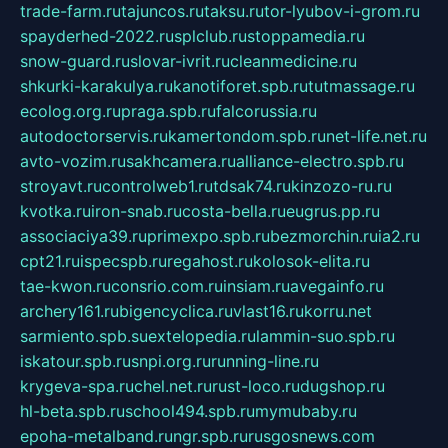
trade-farm.ru
tajuncos.ru
taksu.ru
tor-lyubov-i-grom.ru
spayderhed-2022.ru
splclub.ru
stoppamedia.ru
snow-guard.ru
slovar-ivrit.ru
cleanmedicine.ru
shkurki-karakulya.ru
kanotiforet.spb.ru
tutmassage.ru
ecolog.org.ru
praga.spb.ru
falcorussia.ru
autodoctorservis.ru
kamertondom.spb.ru
net-life.net.ru
avto-vozim.ru
sakhcamera.ru
alliance-electro.spb.ru
stroyavt.ru
controlweb1.ru
tdsak74.ru
kinzozo-ru.ru
kvotka.ru
iron-snab.ru
costa-bella.ru
eugrus.pp.ru
associaciya39.ru
primexpo.spb.ru
bezmorchin.ru
ia2.ru
cpt21.ru
ispecspb.ru
regahost.ru
kolosok-elita.ru
tae-kwon.ru
consrio.com.ru
insiam.ru
avegainfo.ru
archery161.ru
bigencyclica.ru
vlast16.ru
korru.net
sarmiento.spb.su
extelopedia.ru
lammin-suo.spb.ru
iskatour.spb.ru
snpi.org.ru
running-line.ru
krygeva-spa.ru
chel.net.ru
rust-loco.ru
dugshop.ru
hl-beta.spb.ru
school494.spb.ru
mymubaby.ru
epoha-metalband.ru
ngr.spb.ru
rusgosnews.com