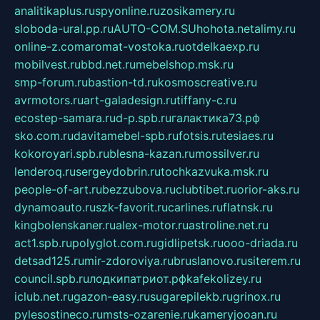
analitikaplus.ru
spyonline.ru
zosikamery.ru
sloboda-ural.pp.ru
AUTO-COM.SU
hohota.net
alimy.ru
online-z.com
aromat-vostoka.ru
otdelkaexp.ru
mobilvest.ru
bbd.net.ru
mebelshop.msk.ru
smp-forum.ru
bastion-td.ru
kosmoscreative.ru
avrmotors.ru
art-galadesign.ru
tiffany-c.ru
ecostep-samara.ru
d-p.spb.ru
галактика73.рф
sko.com.ru
davitamebel-spb.ru
fotsis.ru
tesiaes.ru
kokoroyari.spb.ru
blesna-kazan.ru
mossilver.ru
lenderoq.ru
sergeydobrin.ru
tochkazvuka.msk.ru
people-of-art.ru
bezzubova.ru
clubtibet.ru
orior-aks.ru
dynamoauto.ru
szk-favorit.ru
carlines.ru
flatnsk.ru
kingbolenskaner.ru
alex-motor.ru
astroline.net.ru
act1.spb.ru
polyglot.com.ru
gidlipetsk.ru
ooo-driada.ru
detsad125.ru
mir-zdoroviya.ru
bruslanovo.ru
siterem.ru
council.spb.ru
лодкипатриот.рф
kafekolizey.ru
iclub.net.ru
gazon-easy.ru
sugarepilekb.ru
grinox.ru
pylesostineco.ru
msts-ozarenie.ru
kameryjooan.ru