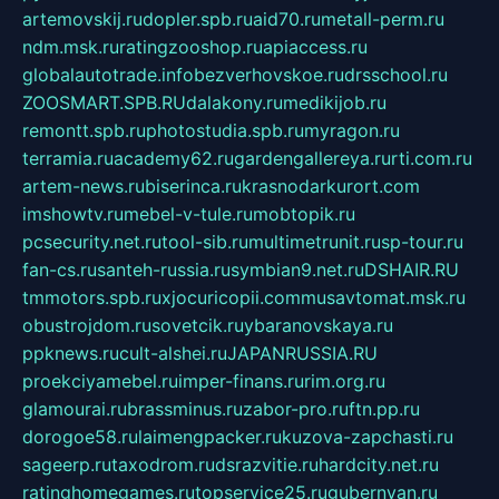
artemovskij.ru
dopler.spb.ru
aid70.ru
metall-perm.ru
ndm.msk.ru
ratingzooshop.ru
apiaccess.ru
globalautotrade.info
bezverhovskoe.ru
drsschool.ru
ZOOSMART.SPB.RU
dalakony.ru
medikijob.ru
remontt.spb.ru
photostudia.spb.ru
myragon.ru
terramia.ru
academy62.ru
gardengallereya.ru
rti.com.ru
artem-news.ru
biserinca.ru
krasnodarkurort.com
imshowtv.ru
mebel-v-tule.ru
mobtopik.ru
pcsecurity.net.ru
tool-sib.ru
multimetrunit.ru
sp-tour.ru
fan-cs.ru
santeh-russia.ru
symbian9.net.ru
DSHAIR.RU
tmmotors.spb.ru
xjocuricopii.com
musavtomat.msk.ru
obustrojdom.ru
sovetcik.ru
ybaranovskaya.ru
ppknews.ru
cult-alshei.ru
JAPANRUSSIA.RU
proekciyamebel.ru
imper-finans.ru
rim.org.ru
glamourai.ru
brassminus.ru
zabor-pro.ru
ftn.pp.ru
dorogoe58.ru
laimengpacker.ru
kuzova-zapchasti.ru
sageerp.ru
taxodrom.ru
dsrazvitie.ru
hardcity.net.ru
ratinghomegames.ru
topservice25.ru
gubernyan.ru