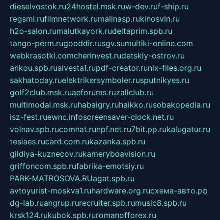
dieselvostok.ru
24hostel.msk.ru
w-dev.ru
f-ship.ru
regsmi.ru
filmnetwork.ru
malinasp.ru
kinosvin.ru
h2o-salon.ru
malutkayork.ru
deltaprim.spb.ru
tango-perm.ru
gooddir.ru
sgv.su
multiki-online.com
webkrasotki.com
cherinvest.ru
detskiy-ostrov.ru
ankou.spb.ru
alvesta1.ru
pdf-creator.ru
nix-files.org.ru
sakhatoday.ru
elektrikersymboler.ru
sputnikyes.ru
golf2club.msk.ru
aeforums.ru
zallclub.ru
multimodal.msk.ru
habaigry.ru
haikko.ru
sobakopedia.ru
isz-fest.ru
ewnc.info
screensaver-clock.net.ru
volnav.spb.ru
comnat.ru
npf.net.ru
7bit.pp.ru
kalugatur.ru
tesiaes.ru
card.com.ru
kazanka.spb.ru
gildiya-kuznecov.ru
kameryboavision.ru
griffoncom.spb.ru
fabrika-emotsiy.ru
PARK-MATROSOVA.RU
agat.spb.ru
avtoyurist-moskva1.ru
hardware.org.ru
схема-авто.рф
dg-lab.ru
angrup.ru
recruiter.spb.ru
music8.spb.ru
krsk124.ru
kubok.spb.ru
romanofforex.ru