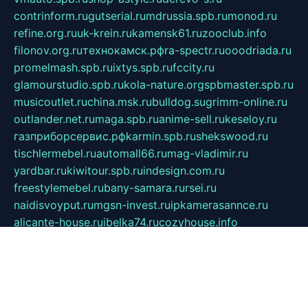
contrinform.ru
gutserial.ru
mdrussia.spb.ru
monod.ru
refine.org.ru
uk-krein.ru
kamensk61.ru
zooclub.info
filonov.org.ru
технокамск.рф
ra-spectr.ru
ooodriada.ru
promelmash.spb.ru
ixtys.spb.ru
fccity.ru
glamourstudio.spb.ru
kola-nature.org
spbmaster.spb.ru
musicoutlet.ru
china.msk.ru
bulldog.su
grimm-online.ru
outlander.net.ru
maga.spb.ru
anime-sell.ru
keseloy.ru
газприборсервис.рф
karmin.spb.ru
shekswood.ru
tischlermebel.ru
automall66.ru
mag-vladimir.ru
yardbar.ru
kiwitour.spb.ru
indesign.com.ru
freestylemebel.ru
bany-samara.ru
rsei.ru
naidisvoyput.ru
mgsn-invest.ru
ipkamerasannce.ru
alicante-house.ru
ibelka74.ru
cozyhouse.info
vlkargalev-studio.ru
700mb.ru
figura-ufa.ru
alina-live.ru
belarusiannews.ru
womenknow.ru
dos-vniimk.ru
sega.net.ru
dv.net.ru
phenomenonsofhistory.com
telesputnik.net.ru
wall.pp.ru
pylesosroidmi.ru
gtc-clan.ru
cligs.ru
bibikazap.ru
popova.org.ru