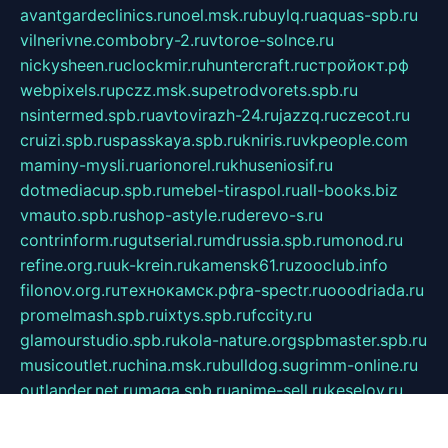
avantgardeclinics.ru
noel.msk.ru
buylq.ru
aquas-spb.ru
vilnerivne.com
bobry-2.ru
vtoroe-solnce.ru
nickysheen.ru
clockmir.ru
huntercraft.ru
стройокт.рф
webpixels.ru
pczz.msk.su
petrodvorets.spb.ru
nsintermed.spb.ru
avtovirazh-24.ru
jazzq.ru
czecot.ru
cruizi.spb.ru
spasskaya.spb.ru
kniris.ru
vkpeople.com
maminy-mysli.ru
arionorel.ru
khuseniosif.ru
dotmediacup.spb.ru
mebel-tiraspol.ru
all-books.biz
vmauto.spb.ru
shop-astyle.ru
derevo-s.ru
contrinform.ru
gutserial.ru
mdrussia.spb.ru
monod.ru
refine.org.ru
uk-krein.ru
kamensk61.ru
zooclub.info
filonov.org.ru
технокамск.рф
ra-spectr.ru
ooodriada.ru
promelmash.spb.ru
ixtys.spb.ru
fccity.ru
glamourstudio.spb.ru
kola-nature.org
spbmaster.spb.ru
musicoutlet.ru
china.msk.ru
bulldog.su
grimm-online.ru
outlander.net.ru
maga.spb.ru
anime-sell.ru
keseloy.ru
газприборсервис.рф
karmin.spb.ru
shekswood.ru
tischlermebel.ru
automall66.ru
mag-vladimir.ru