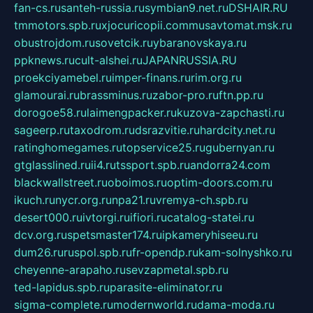
fan-cs.ru
santeh-russia.ru
symbian9.net.ru
DSHAIR.RU
tmmotors.spb.ru
xjocuricopii.com
musavtomat.msk.ru
obustrojdom.ru
sovetcik.ru
ybaranovskaya.ru
ppknews.ru
cult-alshei.ru
JAPANRUSSIA.RU
proekciyamebel.ru
imper-finans.ru
rim.org.ru
glamourai.ru
brassminus.ru
zabor-pro.ru
ftn.pp.ru
dorogoe58.ru
laimengpacker.ru
kuzova-zapchasti.ru
sageerp.ru
taxodrom.ru
dsrazvitie.ru
hardcity.net.ru
ratinghomegames.ru
topservice25.ru
gubernyan.ru
gtglasslined.ru
ii4.ru
tssport.spb.ru
andorra24.com
blackwallstreet.ru
oboimos.ru
optim-doors.com.ru
ikuch.ru
nycr.org.ru
npa21.ru
vremya-ch.spb.ru
desert000.ru
ivtorgi.ru
ifiori.ru
catalog-statei.ru
dcv.org.ru
spetsmaster174.ru
ipkameryhiseeu.ru
dum26.ru
ruspol.spb.ru
fr-opendp.ru
kam-solnyshko.ru
cheyenne-arapaho.ru
sevzapmetal.spb.ru
ted-lapidus.spb.ru
parasite-eliminator.ru
sigma-complete.ru
modernworld.ru
dama-moda.ru