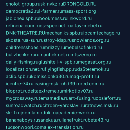
eholot-group.ru
sk-nvkz.ru
DRONGOLD.RU
democratia2.ru
i-farmer.ru
mass-sport.org
jablonex.spb.ru
bookmess.ru
linkword.ru
refineua.com.ru
cs-spec.net.ru
altay-mebel.ru
DNK-THEATRE.RU
mechaniks.spb.ru
ipcamtechage.ru
skosta.ru
a-sun.ru
stroy-ldsp.ru
snowlands.org.ru
childrensshoes.ru
mrlizzy.ru
mebelsofiakrd.ru
bulizhenko.ru
rumantick.net.ru
mtszerno.ru
daily-fishing.ru
glushiteli-v-spb.ru
megasat.org.ru
localization.net.ru
flyingfish.pp.ru
ds5teremok.ru
aclib.spb.ru
komissionka30.ru
mag-profit.ru
icentre-74.ru
leasing-nsk.ru
hd39.ru
rcd.com.ru
bioprot.ru
deltaextreme.ru
mirkotlov07.ru
mycrossway.ru
temamedia.ru
art-fusing.ru
cbslefort.ru
sunroadwatch.ru
citroen-yaroslavl.ru
ratnews.msk.ru
sk-if.ru
joomlamoduli.ru
academic-work.ru
bananaboys.ru
sanekua.ru
lianafrukt.ru
beta43.ru
tucsonwoori.com
alex-translation.ru