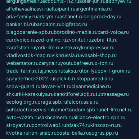
airgungames.ru
accounts-112.ru
adler-jun.ru
adonyev.ru
alfeihavsalnassr.ru
altaipant.ru
argentinamia.ru
aria-family.ru
arkrym.ru
ashanet.ru
belgorod-day.ru
bankaribi.ru
bandamn.ru
bigfatcc.ru
blagodarenie-spb.ru
borodino-media.ru
card-voice.ru
cardvoice.ru
zed-online.ru
zvonitut.ru
zebra-tlt.ru
zarafshan.ru
york-life.ru
vintovoykompressor.ru
vladivostok-map.ru
vlknrussia.ru
wasabi-shop.ru
webamator.ru
zaryna.ru
youtubefree.ru
x-ton.ru
trade-farm.ru
tajuncos.ru
taksu.ru
tor-lyubov-i-grom.ru
spayderhed-2022.ru
splclub.ru
stoppamedia.ru
snow-guard.ru
slovar-ivrit.ru
cleanmedicine.ru
shkurki-karakulya.ru
kanotiforet.spb.ru
tutmassage.ru
ecolog.org.ru
praga.spb.ru
falcorussia.ru
autodoctorservis.ru
kamertondom.spb.ru
net-life.net.ru
avto-vozim.ru
sakhcamera.ru
alliance-electro.spb.ru
stroyavt.ru
controlweb1.ru
tdsak74.ru
kinzozo-ru.ru
kvotka.ru
iron-snab.ru
costa-bella.ru
eugrus.pp.ru