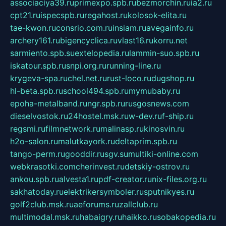
associaciya39.ru
primexpo.spb.ru
bezmorchin.ru
ia2.ru
cpt21.ru
ispecspb.ru
regahost.ru
kolosok-elita.ru
tae-kwon.ru
consrio.com.ru
insiam.ru
avegainfo.ru
archery161.ru
bigencyclica.ru
vlast16.ru
korru.net
sarmiento.spb.su
extelopedia.ru
lammin-suo.spb.ru
iskatour.spb.ru
snpi.org.ru
running-line.ru
krygeva-spa.ru
chel.net.ru
rust-loco.ru
dugshop.ru
hl-beta.spb.ru
school494.spb.ru
mymubaby.ru
epoha-metalband.ru
ngr.spb.ru
rusgosnews.com
dieselvostok.ru
24hostel.msk.ru
w-dev.ru
f-ship.ru
regsmi.ru
filmnetwork.ru
malinasp.ru
kinosvin.ru
h2o-salon.ru
malutkayork.ru
deltaprim.spb.ru
tango-perm.ru
gooddir.ru
sgv.su
multiki-online.com
webkrasotki.com
cherinvest.ru
detskiy-ostrov.ru
ankou.spb.ru
alvesta1.ru
pdf-creator.ru
nix-files.org.ru
sakhatoday.ru
elektrikersymboler.ru
sputnikyes.ru
golf2club.msk.ru
aeforums.ru
zallclub.ru
multimodal.msk.ru
habaigry.ru
haikko.ru
sobakopedia.ru