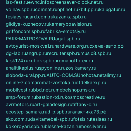
isz-fest.ru
ewnc.info
screensaver-clock.net.ru
volnav.spb.ru
comnat.ru
npf.net.ru
7bit.pp.ru
kalugatur.ru
tesiaes.ru
card.com.ru
kazanka.spb.ru
gildiya-kuznecov.ru
kameryboavision.ru
griffoncom.spb.ru
fabrika-emotsiy.ru
PARK-MATROSOVA.RU
agat.spb.ru
avtoyurist-moskva1.ru
hardware.org.ru
схема-авто.рф
dg-lab.ru
angrup.ru
recruiter.spb.ru
music8.spb.ru
krsk124.ru
kubok.spb.ru
romanofforex.ru
analitikaplus.ru
spyonline.ru
zosikamery.ru
sloboda-ural.pp.ru
AUTO-COM.SU
hohota.net
alimy.ru
online-z.com
aromat-vostoka.ru
otdelkaexp.ru
mobilvest.ru
bbd.net.ru
mebelshop.msk.ru
smp-forum.ru
bastion-td.ru
kosmoscreative.ru
avrmotors.ru
art-galadesign.ru
tiffany-c.ru
ecostep-samara.ru
d-p.spb.ru
галактика73.рф
sko.com.ru
davitamebel-spb.ru
fotsis.ru
tesiaes.ru
kokoroyari.spb.ru
blesna-kazan.ru
mossilver.ru