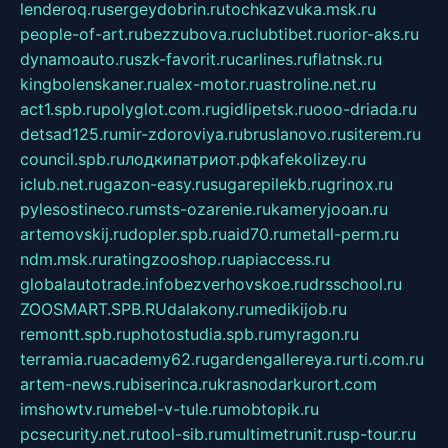
lenderoq.ru
sergeydobrin.ru
tochkazvuka.msk.ru
people-of-art.ru
bezzubova.ru
clubtibet.ru
orior-aks.ru
dynamoauto.ru
szk-favorit.ru
carlines.ru
flatnsk.ru
kingbolenskaner.ru
alex-motor.ru
astroline.net.ru
act1.spb.ru
polyglot.com.ru
gidlipetsk.ru
ooo-driada.ru
detsad125.ru
mir-zdoroviya.ru
bruslanovo.ru
siterem.ru
council.spb.ru
лодкипатриот.рф
kafekolizey.ru
iclub.net.ru
gazon-easy.ru
sugarepilekb.ru
grinox.ru
pylesostineco.ru
msts-ozarenie.ru
kameryjooan.ru
artemovskij.ru
dopler.spb.ru
aid70.ru
metall-perm.ru
ndm.msk.ru
ratingzooshop.ru
apiaccess.ru
globalautotrade.info
bezverhovskoe.ru
drsschool.ru
ZOOSMART.SPB.RU
dalakony.ru
medikijob.ru
remontt.spb.ru
photostudia.spb.ru
myragon.ru
terramia.ru
academy62.ru
gardengallereya.ru
rti.com.ru
artem-news.ru
biserinca.ru
krasnodarkurort.com
imshowtv.ru
mebel-v-tule.ru
mobtopik.ru
pcsecurity.net.ru
tool-sib.ru
multimetrunit.ru
sp-tour.ru