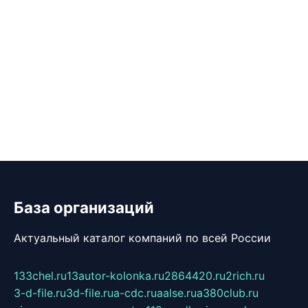
База организаций
Актуальный каталог компаний по всей России
133chel.ru
13autor-kolonka.ru
2864420.ru
2rich.ru
3-d-file.ru
3d-file.ru
a-cdc.ru
aalse.ru
a380club.ru