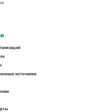
ке
ми
ганизаций
иях
и
еренные источники
онам
арты