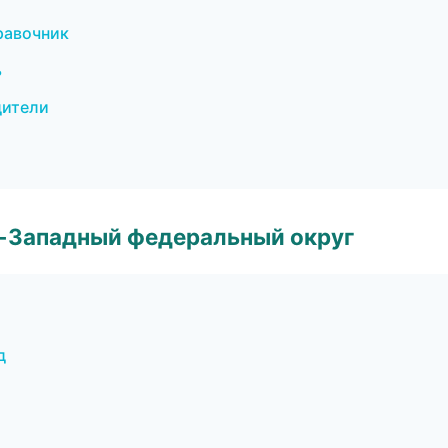
правочник
ь
дители
о-Западный федеральный округ
д