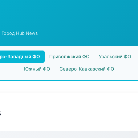
 Город Hub News
ро-Западный ФО
Приволжский ФО
Уральский ФО
Южный ФО
Северо-Кавказский ФО
s