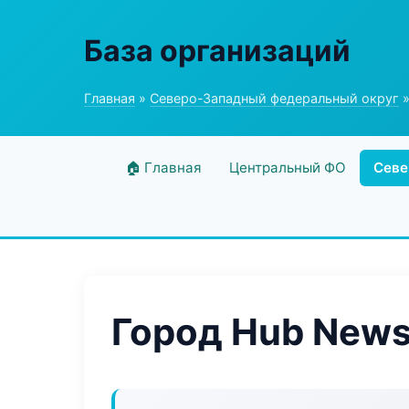
База организаций
Главная
»
Северо-Западный федеральный округ
»
🏠 Главная
Центральный ФО
Севе
Город Hub New