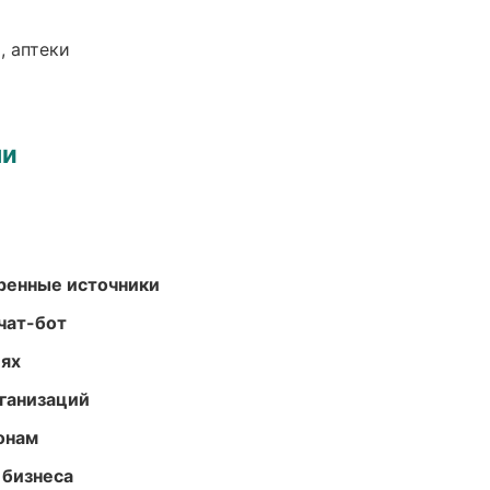
, аптеки
ми
еренные источники
чат-бот
иях
ганизаций
онам
 бизнеса