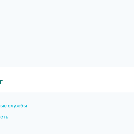
г
ные службы
сть