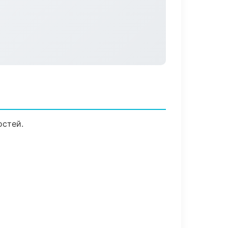
остей.