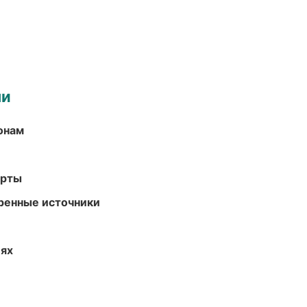
ми
онам
арты
еренные источники
иях