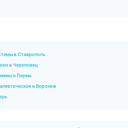
стемы в Ставрополь
оки в Череповец
раммы в Пермь
рапевтическая в Воронеж
верь