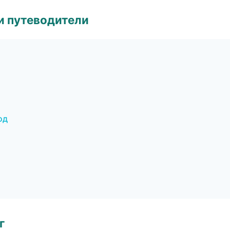
и путеводители
од
г