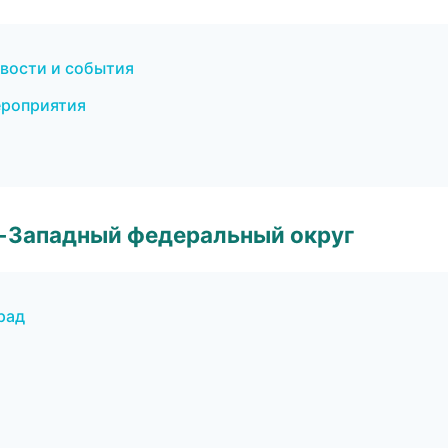
овости и события
ероприятия
о-Западный федеральный округ
рад