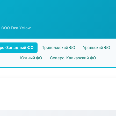
 ООО Fast Yellow
ро-Западный ФО
Приволжский ФО
Уральский ФО
Южный ФО
Северо-Кавказский ФО