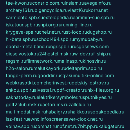
tae-kwon.ru
consrio.com.ru
insiam.ru
avegainfo.ru
archery161.ru
bigencyclica.ru
vlast16.ru
korru.net
sarmiento.spb.su
extelopedia.ru
lammin-suo.spb.ru
iskatour.spb.ru
snpi.org.ru
running-line.ru
krygeva-spa.ru
chel.net.ru
rust-loco.ru
dugshop.ru
hl-beta.spb.ru
school494.spb.ru
mymubaby.ru
epoha-metalband.ru
ngr.spb.ru
rusgosnews.com
dieselvostok.ru
24hostel.msk.ru
w-dev.ru
f-ship.ru
regsmi.ru
filmnetwork.ru
malinasp.ru
kinosvin.ru
h2o-salon.ru
malutkayork.ru
deltaprim.spb.ru
tango-perm.ru
gooddir.ru
sgv.su
multiki-online.com
webkrasotki.com
cherinvest.ru
detskiy-ostrov.ru
ankou.spb.ru
alvesta1.ru
pdf-creator.ru
nix-files.org.ru
sakhatoday.ru
elektrikersymboler.ru
sputnikyes.ru
golf2club.msk.ru
aeforums.ru
zallclub.ru
multimodal.msk.ru
habaigry.ru
haikko.ru
sobakopedia.ru
isz-fest.ru
ewnc.info
screensaver-clock.net.ru
volnav.spb.ru
comnat.ru
npf.net.ru
7bit.pp.ru
kalugatur.ru