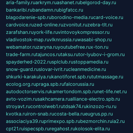
aria-family.ru
arkrym.ru
ashanet.ru
belgorod-day.ru
bankaribi.ru
bandamn.ru
bigfatcc.ru
blagodarenie-spb.ru
borodino-media.ru
card-voice.ru
cardvoice.ru
zed-online.ru
zvonitut.ru
zebra-tlt.ru
zarafshan.ru
york-life.ru
vintovoykompressor.ru
vladivostok-map.ru
vlknrussia.ru
wasabi-shop.ru
webamator.ru
zaryna.ru
youtubefree.ru
x-ton.ru
trade-farm.ru
tajuncos.ru
taksu.ru
tor-lyubov-i-grom.ru
spayderhed-2022.ru
splclub.ru
stoppamedia.ru
snow-guard.ru
slovar-ivrit.ru
cleanmedicine.ru
shkurki-karakulya.ru
kanotiforet.spb.ru
tutmassage.ru
ecolog.org.ru
praga.spb.ru
falcorussia.ru
autodoctorservis.ru
kamertondom.spb.ru
net-life.net.ru
avto-vozim.ru
sakhcamera.ru
alliance-electro.spb.ru
stroyavt.ru
controlweb1.ru
tdsak74.ru
kinzozo-ru.ru
kvotka.ru
iron-snab.ru
costa-bella.ru
eugrus.pp.ru
associaciya39.ru
primexpo.spb.ru
bezmorchin.ru
ia2.ru
cpt21.ru
ispecspb.ru
regahost.ru
kolosok-elita.ru