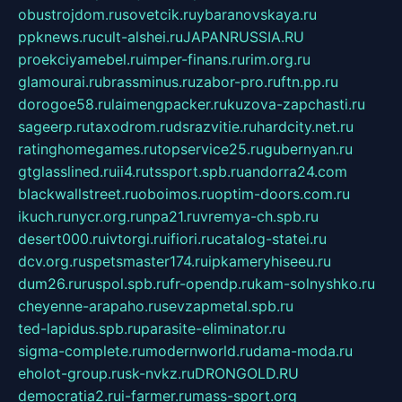
obustrojdom.ru
sovetcik.ru
ybaranovskaya.ru
ppknews.ru
cult-alshei.ru
JAPANRUSSIA.RU
proekciyamebel.ru
imper-finans.ru
rim.org.ru
glamourai.ru
brassminus.ru
zabor-pro.ru
ftn.pp.ru
dorogoe58.ru
laimengpacker.ru
kuzova-zapchasti.ru
sageerp.ru
taxodrom.ru
dsrazvitie.ru
hardcity.net.ru
ratinghomegames.ru
topservice25.ru
gubernyan.ru
gtglasslined.ru
ii4.ru
tssport.spb.ru
andorra24.com
blackwallstreet.ru
oboimos.ru
optim-doors.com.ru
ikuch.ru
nycr.org.ru
npa21.ru
vremya-ch.spb.ru
desert000.ru
ivtorgi.ru
ifiori.ru
catalog-statei.ru
dcv.org.ru
spetsmaster174.ru
ipkameryhiseeu.ru
dum26.ru
ruspol.spb.ru
fr-opendp.ru
kam-solnyshko.ru
cheyenne-arapaho.ru
sevzapmetal.spb.ru
ted-lapidus.spb.ru
parasite-eliminator.ru
sigma-complete.ru
modernworld.ru
dama-moda.ru
eholot-group.ru
sk-nvkz.ru
DRONGOLD.RU
democratia2.ru
i-farmer.ru
mass-sport.org