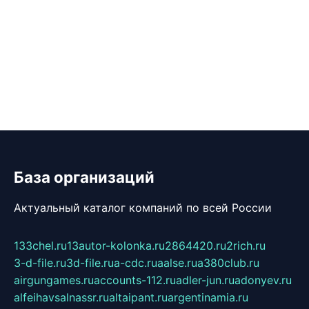
База организаций
Актуальный каталог компаний по всей России
133chel.ru
13autor-kolonka.ru
2864420.ru
2rich.ru
3-d-file.ru
3d-file.ru
a-cdc.ru
aalse.ru
a380club.ru
airgungames.ru
accounts-112.ru
adler-jun.ru
adonyev.ru
alfeihavsalnassr.ru
altaipant.ru
argentinamia.ru