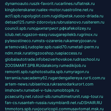
dynamoauto.ru
szk-favorit.ru
carlines.ru
flatnsk.ru
kingbolenskaner.ru
alex-motor.ru
astroline.net.ru
act1.spb.ru
polyglot.com.ru
gidlipetsk.ru
ooo-driada.ru
detsad125.ru
mir-zdoroviya.ru
bruslanovo.ru
siterem.ru
council.spb.ru
лодкипатриот.рф
kafekolizey.ru
iclub.net.ru
gazon-easy.ru
sugarepilekb.ru
grinox.ru
pylesostineco.ru
msts-ozarenie.ru
kameryjooan.ru
artemovskij.ru
dopler.spb.ru
aid70.ru
metall-perm.ru
ndm.msk.ru
ratingzooshop.ru
apiaccess.ru
globalautotrade.info
bezverhovskoe.ru
drsschool.ru
ZOOSMART.SPB.RU
dalakony.ru
medikijob.ru
remontt.spb.ru
photostudia.spb.ru
myragon.ru
terramia.ru
academy62.ru
gardengallereya.ru
rti.com.ru
artem-news.ru
biserinca.ru
krasnodarkurort.com
imshowtv.ru
mebel-v-tule.ru
mobtopik.ru
pcsecurity.net.ru
tool-sib.ru
multimetrunit.ru
sp-tour.ru
fan-cs.ru
santeh-russia.ru
symbian9.net.ru
DSHAIR.RU
tmmotors.spb.ru
xjocuricopii.com
musavtomat.msk.ru