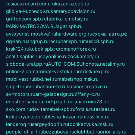
tesiaes.ru
card.com.ru
kazanka.spb.ru
gildiya-kuznecov.ru
kameryboavision.ru
griffoncom.spb.ru
fabrika-emotsiy.ru
PARK-MATROSOVA.RU
agat.spb.ru
avtoyurist-moskva1.ru
hardware.org.ru
схема-авто.рф
dg-lab.ru
angrup.ru
recruiter.spb.ru
music8.spb.ru
krsk124.ru
kubok.spb.ru
romanofforex.ru
analitikaplus.ru
spyonline.ru
zosikamery.ru
sloboda-ural.pp.ru
AUTO-COM.SU
hohota.net
alimy.ru
online-z.com
aromat-vostoka.ru
otdelkaexp.ru
mobilvest.ru
bbd.net.ru
mebelshop.msk.ru
smp-forum.ru
bastion-td.ru
kosmoscreative.ru
avrmotors.ru
art-galadesign.ru
tiffany-c.ru
ecostep-samara.ru
d-p.spb.ru
галактика73.рф
sko.com.ru
davitamebel-spb.ru
fotsis.ru
tesiaes.ru
kokoroyari.spb.ru
blesna-kazan.ru
mossilver.ru
lenderoq.ru
sergeydobrin.ru
tochkazvuka.msk.ru
people-of-art.ru
bezzubova.ru
clubtibet.ru
orior-aks.ru