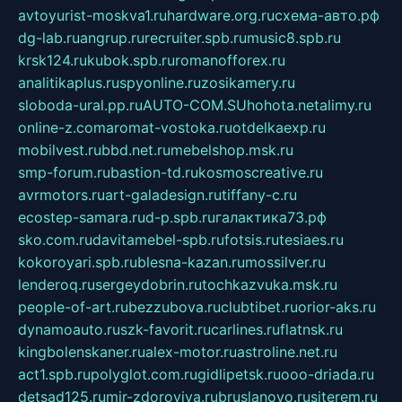
avtoyurist-moskva1.ru
hardware.org.ru
схема-авто.рф
dg-lab.ru
angrup.ru
recruiter.spb.ru
music8.spb.ru
krsk124.ru
kubok.spb.ru
romanofforex.ru
analitikaplus.ru
spyonline.ru
zosikamery.ru
sloboda-ural.pp.ru
AUTO-COM.SU
hohota.net
alimy.ru
online-z.com
aromat-vostoka.ru
otdelkaexp.ru
mobilvest.ru
bbd.net.ru
mebelshop.msk.ru
smp-forum.ru
bastion-td.ru
kosmoscreative.ru
avrmotors.ru
art-galadesign.ru
tiffany-c.ru
ecostep-samara.ru
d-p.spb.ru
галактика73.рф
sko.com.ru
davitamebel-spb.ru
fotsis.ru
tesiaes.ru
kokoroyari.spb.ru
blesna-kazan.ru
mossilver.ru
lenderoq.ru
sergeydobrin.ru
tochkazvuka.msk.ru
people-of-art.ru
bezzubova.ru
clubtibet.ru
orior-aks.ru
dynamoauto.ru
szk-favorit.ru
carlines.ru
flatnsk.ru
kingbolenskaner.ru
alex-motor.ru
astroline.net.ru
act1.spb.ru
polyglot.com.ru
gidlipetsk.ru
ooo-driada.ru
detsad125.ru
mir-zdoroviya.ru
bruslanovo.ru
siterem.ru