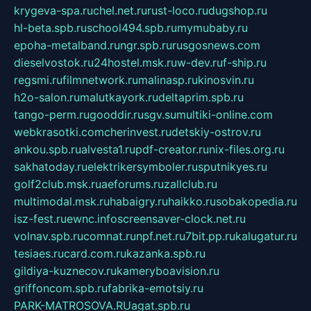
krygeva-spa.ru
chel.net.ru
rust-loco.ru
dugshop.ru
hl-beta.spb.ru
school494.spb.ru
mymubaby.ru
epoha-metalband.ru
ngr.spb.ru
rusgosnews.com
dieselvostok.ru
24hostel.msk.ru
w-dev.ru
f-ship.ru
regsmi.ru
filmnetwork.ru
malinasp.ru
kinosvin.ru
h2o-salon.ru
malutkayork.ru
deltaprim.spb.ru
tango-perm.ru
gooddir.ru
sgv.su
multiki-online.com
webkrasotki.com
cherinvest.ru
detskiy-ostrov.ru
ankou.spb.ru
alvesta1.ru
pdf-creator.ru
nix-files.org.ru
sakhatoday.ru
elektrikersymboler.ru
sputnikyes.ru
golf2club.msk.ru
aeforums.ru
zallclub.ru
multimodal.msk.ru
habaigry.ru
haikko.ru
sobakopedia.ru
isz-fest.ru
ewnc.info
screensaver-clock.net.ru
volnav.spb.ru
comnat.ru
npf.net.ru
7bit.pp.ru
kalugatur.ru
tesiaes.ru
card.com.ru
kazanka.spb.ru
gildiya-kuznecov.ru
kameryboavision.ru
griffoncom.spb.ru
fabrika-emotsiy.ru
PARK-MATROSOVA.RU
agat.spb.ru