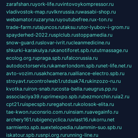
zarafshan.ru
york-life.ru
vintovoykompressor.ru
vladivostok-map.ru
vlknrussia.ru
wasabi-shop.ru
webamator.ru
zaryna.ru
youtubefree.ru
x-ton.ru
trade-farm.ru
tajuncos.ru
taksu.ru
tor-lyubov-i-grom.ru
spayderhed-2022.ru
splclub.ru
stoppamedia.ru
snow-guard.ru
slovar-ivrit.ru
cleanmedicine.ru
shkurki-karakulya.ru
kanotiforet.spb.ru
tutmassage.ru
ecolog.org.ru
praga.spb.ru
falcorussia.ru
autodoctorservis.ru
kamertondom.spb.ru
net-life.net.ru
avto-vozim.ru
sakhcamera.ru
alliance-electro.spb.ru
stroyavt.ru
controlweb1.ru
tdsak74.ru
kinzozo-ru.ru
kvotka.ru
iron-snab.ru
costa-bella.ru
eugrus.pp.ru
associaciya39.ru
primexpo.spb.ru
bezmorchin.ru
ia2.ru
cpt21.ru
ispecspb.ru
regahost.ru
kolosok-elita.ru
tae-kwon.ru
consrio.com.ru
insiam.ru
avegainfo.ru
archery161.ru
bigencyclica.ru
vlast16.ru
korru.net
sarmiento.spb.su
extelopedia.ru
lammin-suo.spb.ru
iskatour.spb.ru
snpi.org.ru
running-line.ru