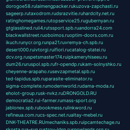
dorogoe58.ru
laimengpacker.ru
kuzova-zapchasti.ru
sageerp.ru
taxodrom.ru
dsrazvitie.ru
hardcity.net.ru
ratinghomegames.ru
topservice25.ru
gubernyan.ru
gtglasslined.ru
ii4.ru
tssport.spb.ru
andorra24.com
blackwallstreet.ru
oboimos.ru
optim-doors.com.ru
ikuch.ru
nycr.org.ru
npa21.ru
vremya-ch.spb.ru
desert000.ru
ivtorgi.ru
ifiori.ru
catalog-statei.ru
dcv.org.ru
spetsmaster174.ru
ipkameryhiseeu.ru
dum26.ru
ruspol.spb.ru
fr-opendp.ru
kam-solnyshko.ru
cheyenne-arapaho.ru
sevzapmetal.spb.ru
ted-lapidus.spb.ru
parasite-eliminator.ru
sigma-complete.ru
modernworld.ru
dama-moda.ru
eholot-group.ru
sk-nvkz.ru
DRONGOLD.RU
democratia2.ru
i-farmer.ru
mass-sport.org
jablonex.spb.ru
bookmess.ru
linkword.ru
refineua.com.ru
cs-spec.net.ru
altay-mebel.ru
DNK-THEATRE.RU
mechaniks.spb.ru
ipcamtechage.ru
skosta.ru
a-sun.ru
stroy-ldsp.ru
snowlands.org.ru