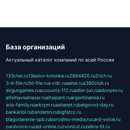
База организаций
Актуальный каталог компаний по всей России
133chel.ru
13autor-kolonka.ru
2864420.ru
2rich.ru
3-d-file.ru
3d-file.ru
a-cdc.ru
aalse.ru
a380club.ru
airgungames.ru
accounts-112.ru
adler-jun.ru
adonyev.ru
alfeihavsalnassr.ru
altaipant.ru
argentinamia.ru
aria-family.ru
arkrym.ru
ashanet.ru
belgorod-day.ru
bankaribi.ru
bandamn.ru
bigfatcc.ru
blagodarenie-spb.ru
borodino-media.ru
card-voice.ru
cardvoice.ru
zed-online.ru
zvonitut.ru
zebra-tlt.ru