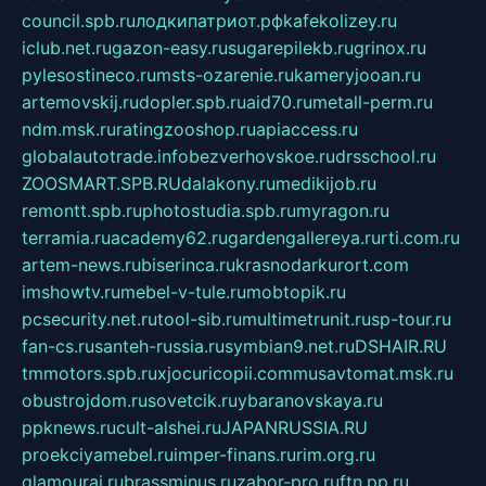
council.spb.ru
лодкипатриот.рф
kafekolizey.ru
iclub.net.ru
gazon-easy.ru
sugarepilekb.ru
grinox.ru
pylesostineco.ru
msts-ozarenie.ru
kameryjooan.ru
artemovskij.ru
dopler.spb.ru
aid70.ru
metall-perm.ru
ndm.msk.ru
ratingzooshop.ru
apiaccess.ru
globalautotrade.info
bezverhovskoe.ru
drsschool.ru
ZOOSMART.SPB.RU
dalakony.ru
medikijob.ru
remontt.spb.ru
photostudia.spb.ru
myragon.ru
terramia.ru
academy62.ru
gardengallereya.ru
rti.com.ru
artem-news.ru
biserinca.ru
krasnodarkurort.com
imshowtv.ru
mebel-v-tule.ru
mobtopik.ru
pcsecurity.net.ru
tool-sib.ru
multimetrunit.ru
sp-tour.ru
fan-cs.ru
santeh-russia.ru
symbian9.net.ru
DSHAIR.RU
tmmotors.spb.ru
xjocuricopii.com
musavtomat.msk.ru
obustrojdom.ru
sovetcik.ru
ybaranovskaya.ru
ppknews.ru
cult-alshei.ru
JAPANRUSSIA.RU
proekciyamebel.ru
imper-finans.ru
rim.org.ru
glamourai.ru
brassminus.ru
zabor-pro.ru
ftn.pp.ru