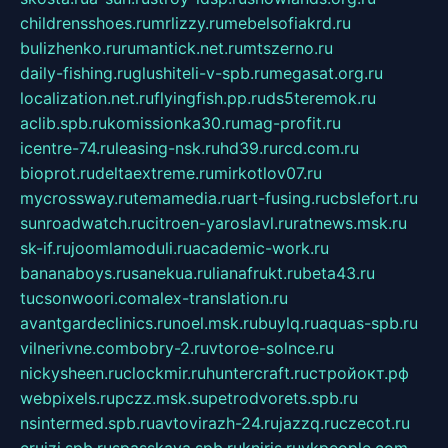
childrensshoes.ru
mrlizzy.ru
mebelsofiakrd.ru
bulizhenko.ru
rumantick.net.ru
mtszerno.ru
daily-fishing.ru
glushiteli-v-spb.ru
megasat.org.ru
localization.net.ru
flyingfish.pp.ru
ds5teremok.ru
aclib.spb.ru
komissionka30.ru
mag-profit.ru
icentre-74.ru
leasing-nsk.ru
hd39.ru
rcd.com.ru
bioprot.ru
deltaextreme.ru
mirkotlov07.ru
mycrossway.ru
temamedia.ru
art-fusing.ru
cbslefort.ru
sunroadwatch.ru
citroen-yaroslavl.ru
ratnews.msk.ru
sk-if.ru
joomlamoduli.ru
academic-work.ru
bananaboys.ru
sanekua.ru
lianafrukt.ru
beta43.ru
tucsonwoori.com
alex-translation.ru
avantgardeclinics.ru
noel.msk.ru
buylq.ru
aquas-spb.ru
vilnerivne.com
bobry-2.ru
vtoroe-solnce.ru
nickysheen.ru
clockmir.ru
huntercraft.ru
стройокт.рф
webpixels.ru
pczz.msk.su
petrodvorets.spb.ru
nsintermed.spb.ru
avtovirazh-24.ru
jazzq.ru
czecot.ru