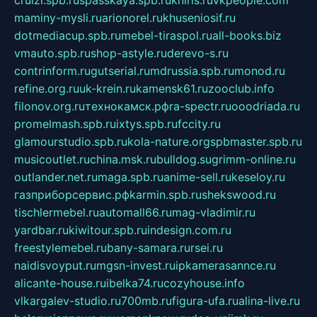
cruizi.spb.ru
spasskaya.spb.ru
kniris.ru
vkpeople.com
maminy-mysli.ru
arionorel.ru
khuseniosif.ru
dotmediacup.spb.ru
mebel-tiraspol.ru
all-books.biz
vmauto.spb.ru
shop-astyle.ru
derevo-s.ru
contrinform.ru
gutserial.ru
mdrussia.spb.ru
monod.ru
refine.org.ru
uk-krein.ru
kamensk61.ru
zooclub.info
filonov.org.ru
технокамск.рф
ra-spectr.ru
ooodriada.ru
promelmash.spb.ru
ixtys.spb.ru
fccity.ru
glamourstudio.spb.ru
kola-nature.org
spbmaster.spb.ru
musicoutlet.ru
china.msk.ru
bulldog.su
grimm-online.ru
outlander.net.ru
maga.spb.ru
anime-sell.ru
keseloy.ru
газприборсервис.рф
karmin.spb.ru
shekswood.ru
tischlermebel.ru
automall66.ru
mag-vladimir.ru
yardbar.ru
kiwitour.spb.ru
indesign.com.ru
freestylemebel.ru
bany-samara.ru
rsei.ru
naidisvoyput.ru
mgsn-invest.ru
ipkamerasannce.ru
alicante-house.ru
ibelka74.ru
cozyhouse.info
vlkargalev-studio.ru
700mb.ru
figura-ufa.ru
alina-live.ru