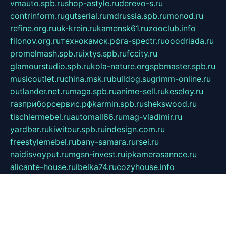
vmauto.spb.ru
shop-astyle.ru
derevo-s.ru
contrinform.ru
gutserial.ru
mdrussia.spb.ru
monod.ru
refine.org.ru
uk-krein.ru
kamensk61.ru
zooclub.info
filonov.org.ru
технокамск.рф
ra-spectr.ru
ooodriada.ru
promelmash.spb.ru
ixtys.spb.ru
fccity.ru
glamourstudio.spb.ru
kola-nature.org
spbmaster.spb.ru
musicoutlet.ru
china.msk.ru
bulldog.su
grimm-online.ru
outlander.net.ru
maga.spb.ru
anime-sell.ru
keseloy.ru
газприборсервис.рф
karmin.spb.ru
shekswood.ru
tischlermebel.ru
automall66.ru
mag-vladimir.ru
yardbar.ru
kiwitour.spb.ru
indesign.com.ru
freestylemebel.ru
bany-samara.ru
rsei.ru
naidisvoyput.ru
mgsn-invest.ru
ipkamerasannce.ru
alicante-house.ru
ibelka74.ru
cozyhouse.info
vlkargalev-studio.ru
700mb.ru
figura-ufa.ru
alina-live.ru
belarusiannews.ru
womenknow.ru
dos-vniimk.ru
sega.net.ru
dv.net.ru
phenomenonsofhistory.com
telesputnik.net.ru
wall.pp.ru
pylesosroidmi.ru