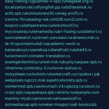
daily-fishing.ru
glushiteli-v-spb.ru
megasat.org.ru
localization.net.ru
flyingfish.pp.ru
ds5teremok.ru
aclib.spb.ru
komissionka30.ru
mag-profit.ru
icentre-74.ru
leasing-nsk.ru
hd39.ru
rcd.com.ru
bioprot.ru
deltaextreme.ru
mirkotlov07.ru
mycrossway.ru
temamedia.ru
art-fusing.ru
cbslefort.ru
sunroadwatch.ru
citroen-yaroslavl.ru
ratnews.msk.ru
sk-if.ru
joomlamoduli.ru
academic-work.ru
bananaboys.ru
sanekua.ru
lianafrukt.ru
beta43.ru
tucsonwoori.com
alex-translation.ru
avantgardeclinics.ru
noel.msk.ru
buylq.ru
aquas-spb.ru
vilnerivne.com
bobry-2.ru
vtoroe-solnce.ru
nickysheen.ru
clockmir.ru
huntercraft.ru
стройокт.рф
webpixels.ru
pczz.msk.su
petrodvorets.spb.ru
nsintermed.spb.ru
avtovirazh-24.ru
jazzq.ru
czecot.ru
cruizi.spb.ru
spasskaya.spb.ru
kniris.ru
vkpeople.com
maminy-mysli.ru
arionorel.ru
khuseniosif.ru
dotmediacup.spb.ru
mebel-tiraspol.ru
all-books.biz