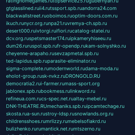
ratinghomegames.ru
topservice25.ru
gubernyan.ru
gtglasslined.ru
ii4.ru
tssport.spb.ru
andorra24.com
blackwallstreet.ru
oboimos.ru
optim-doors.com.ru
ikuch.ru
nycr.org.ru
npa21.ru
vremya-ch.spb.ru
desert000.ru
ivtorgi.ru
ifiori.ru
catalog-statei.ru
dcv.org.ru
spetsmaster174.ru
ipkameryhiseeu.ru
dum26.ru
ruspol.spb.ru
fr-opendp.ru
kam-solnyshko.ru
cheyenne-arapaho.ru
sevzapmetal.spb.ru
ted-lapidus.spb.ru
parasite-eliminator.ru
sigma-complete.ru
modernworld.ru
dama-moda.ru
eholot-group.ru
sk-nvkz.ru
DRONGOLD.RU
democratia2.ru
i-farmer.ru
mass-sport.org
jablonex.spb.ru
bookmess.ru
linkword.ru
refineua.com.ru
cs-spec.net.ru
altay-mebel.ru
DNK-THEATRE.RU
mechaniks.spb.ru
ipcamtechage.ru
skosta.ru
a-sun.ru
stroy-ldsp.ru
snowlands.org.ru
childrensshoes.ru
mrlizzy.ru
mebelsofiakrd.ru
bulizhenko.ru
rumantick.net.ru
mtszerno.ru