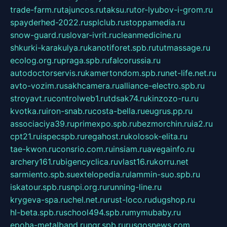
trade-farm.ru
tajuncos.ru
taksu.ru
tor-lyubov-i-grom.ru
spayderhed-2022.ru
splclub.ru
stoppamedia.ru
snow-guard.ru
slovar-ivrit.ru
cleanmedicine.ru
shkurki-karakulya.ru
kanotiforet.spb.ru
tutmassage.ru
ecolog.org.ru
praga.spb.ru
falcorussia.ru
autodoctorservis.ru
kamertondom.spb.ru
net-life.net.ru
avto-vozim.ru
sakhcamera.ru
alliance-electro.spb.ru
stroyavt.ru
controlweb1.ru
tdsak74.ru
kinzozo-ru.ru
kvotka.ru
iron-snab.ru
costa-bella.ru
eugrus.pp.ru
associaciya39.ru
primexpo.spb.ru
bezmorchin.ru
ia2.ru
cpt21.ru
ispecspb.ru
regahost.ru
kolosok-elita.ru
tae-kwon.ru
consrio.com.ru
insiam.ru
avegainfo.ru
archery161.ru
bigencyclica.ru
vlast16.ru
korru.net
sarmiento.spb.su
extelopedia.ru
lammin-suo.spb.ru
iskatour.spb.ru
snpi.org.ru
running-line.ru
krygeva-spa.ru
chel.net.ru
rust-loco.ru
dugshop.ru
hl-beta.spb.ru
school494.spb.ru
mymubaby.ru
epoha-metalband.ru
ngr.spb.ru
rusgosnews.com