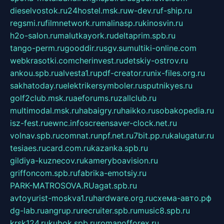
dieselvostok.ru
24hostel.msk.ru
w-dev.ru
f-ship.ru
regsmi.ru
filmnetwork.ru
malinasp.ru
kinosvin.ru
h2o-salon.ru
malutkayork.ru
deltaprim.spb.ru
tango-perm.ru
gooddir.ru
sgv.su
multiki-online.com
webkrasotki.com
cherinvest.ru
detskiy-ostrov.ru
ankou.spb.ru
alvesta1.ru
pdf-creator.ru
nix-files.org.ru
sakhatoday.ru
elektrikersymboler.ru
sputnikyes.ru
golf2club.msk.ru
aeforums.ru
zallclub.ru
multimodal.msk.ru
habaigry.ru
haikko.ru
sobakopedia.ru
isz-fest.ru
ewnc.info
screensaver-clock.net.ru
volnav.spb.ru
comnat.ru
npf.net.ru
7bit.pp.ru
kalugatur.ru
tesiaes.ru
card.com.ru
kazanka.spb.ru
gildiya-kuznecov.ru
kameryboavision.ru
griffoncom.spb.ru
fabrika-emotsiy.ru
PARK-MATROSOVA.RU
agat.spb.ru
avtoyurist-moskva1.ru
hardware.org.ru
схема-авто.рф
dg-lab.ru
angrup.ru
recruiter.spb.ru
music8.spb.ru
krsk124.ru
kubok.spb.ru
romanofforex.ru