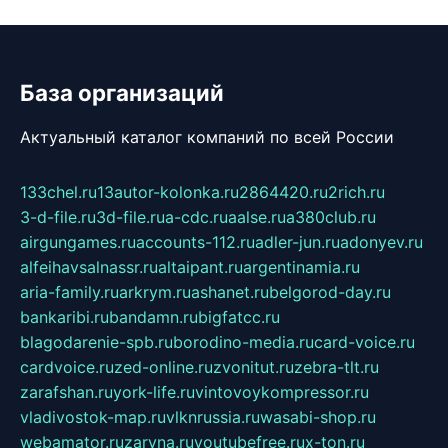
База организаций
Актуальный каталог компаний по всей России
133chel.ru
13autor-kolonka.ru
2864420.ru
2rich.ru
3-d-file.ru
3d-file.ru
a-cdc.ru
aalse.ru
a380club.ru
airgungames.ru
accounts-112.ru
adler-jun.ru
adonyev.ru
alfeihavsalnassr.ru
altaipant.ru
argentinamia.ru
aria-family.ru
arkrym.ru
ashanet.ru
belgorod-day.ru
bankaribi.ru
bandamn.ru
bigfatcc.ru
blagodarenie-spb.ru
borodino-media.ru
card-voice.ru
cardvoice.ru
zed-online.ru
zvonitut.ru
zebra-tlt.ru
zarafshan.ru
york-life.ru
vintovoykompressor.ru
vladivostok-map.ru
vlknrussia.ru
wasabi-shop.ru
webamator.ru
zaryna.ru
youtubefree.ru
x-ton.ru