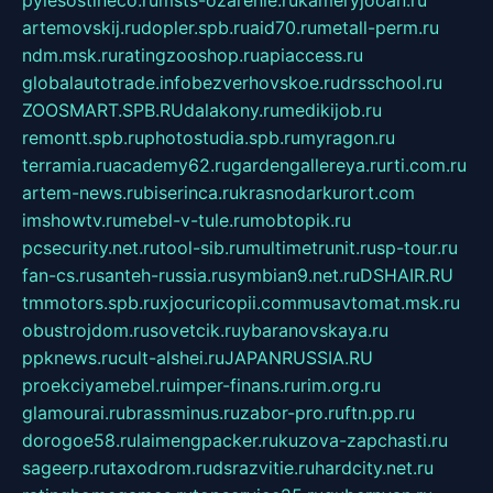
pylesostineco.ru
msts-ozarenie.ru
kameryjooan.ru
artemovskij.ru
dopler.spb.ru
aid70.ru
metall-perm.ru
ndm.msk.ru
ratingzooshop.ru
apiaccess.ru
globalautotrade.info
bezverhovskoe.ru
drsschool.ru
ZOOSMART.SPB.RU
dalakony.ru
medikijob.ru
remontt.spb.ru
photostudia.spb.ru
myragon.ru
terramia.ru
academy62.ru
gardengallereya.ru
rti.com.ru
artem-news.ru
biserinca.ru
krasnodarkurort.com
imshowtv.ru
mebel-v-tule.ru
mobtopik.ru
pcsecurity.net.ru
tool-sib.ru
multimetrunit.ru
sp-tour.ru
fan-cs.ru
santeh-russia.ru
symbian9.net.ru
DSHAIR.RU
tmmotors.spb.ru
xjocuricopii.com
musavtomat.msk.ru
obustrojdom.ru
sovetcik.ru
ybaranovskaya.ru
ppknews.ru
cult-alshei.ru
JAPANRUSSIA.RU
proekciyamebel.ru
imper-finans.ru
rim.org.ru
glamourai.ru
brassminus.ru
zabor-pro.ru
ftn.pp.ru
dorogoe58.ru
laimengpacker.ru
kuzova-zapchasti.ru
sageerp.ru
taxodrom.ru
dsrazvitie.ru
hardcity.net.ru