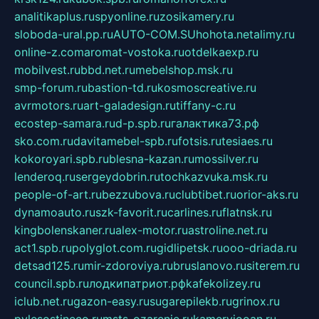
analitikaplus.ru
spyonline.ru
zosikamery.ru
sloboda-ural.pp.ru
AUTO-COM.SU
hohota.net
alimy.ru
online-z.com
aromat-vostoka.ru
otdelkaexp.ru
mobilvest.ru
bbd.net.ru
mebelshop.msk.ru
smp-forum.ru
bastion-td.ru
kosmoscreative.ru
avrmotors.ru
art-galadesign.ru
tiffany-c.ru
ecostep-samara.ru
d-p.spb.ru
галактика73.рф
sko.com.ru
davitamebel-spb.ru
fotsis.ru
tesiaes.ru
kokoroyari.spb.ru
blesna-kazan.ru
mossilver.ru
lenderoq.ru
sergeydobrin.ru
tochkazvuka.msk.ru
people-of-art.ru
bezzubova.ru
clubtibet.ru
orior-aks.ru
dynamoauto.ru
szk-favorit.ru
carlines.ru
flatnsk.ru
kingbolenskaner.ru
alex-motor.ru
astroline.net.ru
act1.spb.ru
polyglot.com.ru
gidlipetsk.ru
ooo-driada.ru
detsad125.ru
mir-zdoroviya.ru
bruslanovo.ru
siterem.ru
council.spb.ru
лодкипатриот.рф
kafekolizey.ru
iclub.net.ru
gazon-easy.ru
sugarepilekb.ru
grinox.ru