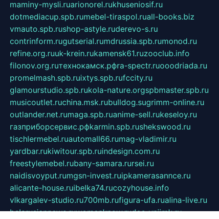
maminy-mysli.ru
arionorel.ru
khuseniosif.ru
dotmediacup.spb.ru
mebel-tiraspol.ru
all-books.biz
vmauto.spb.ru
shop-astyle.ru
derevo-s.ru
contrinform.ru
gutserial.ru
mdrussia.spb.ru
monod.ru
refine.org.ru
uk-krein.ru
kamensk61.ru
zooclub.info
filonov.org.ru
технокамск.рф
ra-spectr.ru
ooodriada.ru
promelmash.spb.ru
ixtys.spb.ru
fccity.ru
glamourstudio.spb.ru
kola-nature.org
spbmaster.spb.ru
musicoutlet.ru
china.msk.ru
bulldog.su
grimm-online.ru
outlander.net.ru
maga.spb.ru
anime-sell.ru
keseloy.ru
газприборсервис.рф
karmin.spb.ru
shekswood.ru
tischlermebel.ru
automall66.ru
mag-vladimir.ru
yardbar.ru
kiwitour.spb.ru
indesign.com.ru
freestylemebel.ru
bany-samara.ru
rsei.ru
naidisvoyput.ru
mgsn-invest.ru
ipkamerasannce.ru
alicante-house.ru
ibelka74.ru
cozyhouse.info
vlkargalev-studio.ru
700mb.ru
figura-ufa.ru
alina-live.ru
belarusiannews.ru
womenknow.ru
dos-vniimk.ru