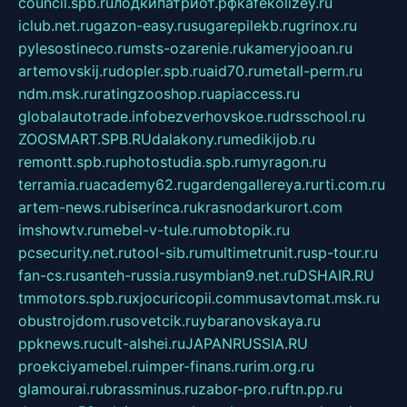
council.spb.ru
лодкипатриот.рф
kafekolizey.ru
iclub.net.ru
gazon-easy.ru
sugarepilekb.ru
grinox.ru
pylesostineco.ru
msts-ozarenie.ru
kameryjooan.ru
artemovskij.ru
dopler.spb.ru
aid70.ru
metall-perm.ru
ndm.msk.ru
ratingzooshop.ru
apiaccess.ru
globalautotrade.info
bezverhovskoe.ru
drsschool.ru
ZOOSMART.SPB.RU
dalakony.ru
medikijob.ru
remontt.spb.ru
photostudia.spb.ru
myragon.ru
terramia.ru
academy62.ru
gardengallereya.ru
rti.com.ru
artem-news.ru
biserinca.ru
krasnodarkurort.com
imshowtv.ru
mebel-v-tule.ru
mobtopik.ru
pcsecurity.net.ru
tool-sib.ru
multimetrunit.ru
sp-tour.ru
fan-cs.ru
santeh-russia.ru
symbian9.net.ru
DSHAIR.RU
tmmotors.spb.ru
xjocuricopii.com
musavtomat.msk.ru
obustrojdom.ru
sovetcik.ru
ybaranovskaya.ru
ppknews.ru
cult-alshei.ru
JAPANRUSSIA.RU
proekciyamebel.ru
imper-finans.ru
rim.org.ru
glamourai.ru
brassminus.ru
zabor-pro.ru
ftn.pp.ru