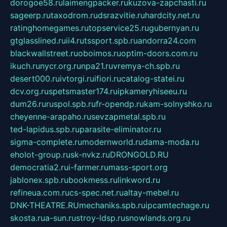
dorogoe58.ru
laimengpacker.ru
kuzova-zapchasti.ru
sageerp.ru
taxodrom.ru
dsrazvitie.ru
hardcity.net.ru
ratinghomegames.ru
topservice25.ru
gubernyan.ru
gtglasslined.ru
ii4.ru
tssport.spb.ru
andorra24.com
blackwallstreet.ru
oboimos.ru
optim-doors.com.ru
ikuch.ru
nycr.org.ru
npa21.ru
vremya-ch.spb.ru
desert000.ru
ivtorgi.ru
ifiori.ru
catalog-statei.ru
dcv.org.ru
spetsmaster174.ru
ipkameryhiseeu.ru
dum26.ru
ruspol.spb.ru
fr-opendp.ru
kam-solnyshko.ru
cheyenne-arapaho.ru
sevzapmetal.spb.ru
ted-lapidus.spb.ru
parasite-eliminator.ru
sigma-complete.ru
modernworld.ru
dama-moda.ru
eholot-group.ru
sk-nvkz.ru
DRONGOLD.RU
democratia2.ru
i-farmer.ru
mass-sport.org
jablonex.spb.ru
bookmess.ru
linkword.ru
refineua.com.ru
cs-spec.net.ru
altay-mebel.ru
DNK-THEATRE.RU
mechaniks.spb.ru
ipcamtechage.ru
skosta.ru
a-sun.ru
stroy-ldsp.ru
snowlands.org.ru