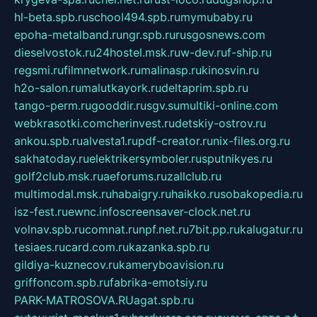
hl-beta.spb.ru
school494.spb.ru
mymubaby.ru
epoha-metalband.ru
ngr.spb.ru
rusgosnews.com
dieselvostok.ru
24hostel.msk.ru
w-dev.ru
f-ship.ru
regsmi.ru
filmnetwork.ru
malinasp.ru
kinosvin.ru
h2o-salon.ru
malutkayork.ru
deltaprim.spb.ru
tango-perm.ru
gooddir.ru
sgv.su
multiki-online.com
webkrasotki.com
cherinvest.ru
detskiy-ostrov.ru
ankou.spb.ru
alvesta1.ru
pdf-creator.ru
nix-files.org.ru
sakhatoday.ru
elektrikersymboler.ru
sputnikyes.ru
golf2club.msk.ru
aeforums.ru
zallclub.ru
multimodal.msk.ru
habaigry.ru
haikko.ru
sobakopedia.ru
isz-fest.ru
ewnc.info
screensaver-clock.net.ru
volnav.spb.ru
comnat.ru
npf.net.ru
7bit.pp.ru
kalugatur.ru
tesiaes.ru
card.com.ru
kazanka.spb.ru
gildiya-kuznecov.ru
kameryboavision.ru
griffoncom.spb.ru
fabrika-emotsiy.ru
PARK-MATROSOVA.RU
agat.spb.ru