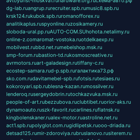
avtoyurist-moskva1.ru
hardware.org.ru
схема-авто.рф
dg-lab.ru
angrup.ru
recruiter.spb.ru
music8.spb.ru
krsk124.ru
kubok.spb.ru
romanofforex.ru
analitikaplus.ru
spyonline.ru
zosikamery.ru
sloboda-ural.pp.ru
AUTO-COM.SU
hohota.net
alimy.ru
online-z.com
aromat-vostoka.ru
otdelkaexp.ru
mobilvest.ru
bbd.net.ru
mebelshop.msk.ru
smp-forum.ru
bastion-td.ru
kosmoscreative.ru
avrmotors.ru
art-galadesign.ru
tiffany-c.ru
ecostep-samara.ru
d-p.spb.ru
галактика73.рф
sko.com.ru
davitamebel-spb.ru
fotsis.ru
tesiaes.ru
kokoroyari.spb.ru
blesna-kazan.ru
mossilver.ru
lenderoq.ru
sergeydobrin.ru
tochkazvuka.msk.ru
people-of-art.ru
bezzubova.ru
clubtibet.ru
orior-aks.ru
dynamoauto.ru
szk-favorit.ru
carlines.ru
flatnsk.ru
kingbolenskaner.ru
alex-motor.ru
astroline.net.ru
act1.spb.ru
polyglot.com.ru
gidlipetsk.ru
ooo-driada.ru
detsad125.ru
mir-zdoroviya.ru
bruslanovo.ru
siterem.ru