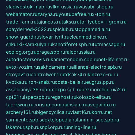
vladivostok-map.ru
vlknrussia.ru
wasabi-shop.ru
webamator.ru
zaryna.ru
youtubefree.ru
x-ton.ru
trade-farm.ru
tajuncos.ru
taksu.ru
tor-lyubov-i-grom.ru
spayderhed-2022.ru
splclub.ru
stoppamedia.ru
snow-guard.ru
slovar-ivrit.ru
cleanmedicine.ru
shkurki-karakulya.ru
kanotiforet.spb.ru
tutmassage.ru
ecolog.org.ru
praga.spb.ru
falcorussia.ru
autodoctorservis.ru
kamertondom.spb.ru
net-life.net.ru
avto-vozim.ru
sakhcamera.ru
alliance-electro.spb.ru
stroyavt.ru
controlweb1.ru
tdsak74.ru
kinzozo-ru.ru
kvotka.ru
iron-snab.ru
costa-bella.ru
eugrus.pp.ru
associaciya39.ru
primexpo.spb.ru
bezmorchin.ru
ia2.ru
cpt21.ru
ispecspb.ru
regahost.ru
kolosok-elita.ru
tae-kwon.ru
consrio.com.ru
insiam.ru
avegainfo.ru
archery161.ru
bigencyclica.ru
vlast16.ru
korru.net
sarmiento.spb.su
extelopedia.ru
lammin-suo.spb.ru
iskatour.spb.ru
snpi.org.ru
running-line.ru
krygeva-spa.ru
chel.net.ru
rust-loco.ru
dugshop.ru