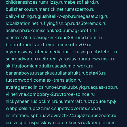
childrensshoes.ru
mrlizzy.ru
mebelsofiakrd.ru
bulizhenko.ru
rumantick.net.ru
mtszerno.ru
daily-fishing.ru
glushiteli-v-spb.ru
megasat.org.ru
localization.net.ru
flyingfish.pp.ru
ds5teremok.ru
aclib.spb.ru
komissionka30.ru
mag-profit.ru
icentre-74.ru
leasing-nsk.ru
hd39.ru
rcd.com.ru
bioprot.ru
deltaextreme.ru
mirkotlov07.ru
mycrossway.ru
temamedia.ru
art-fusing.ru
cbslefort.ru
sunroadwatch.ru
citroen-yaroslavl.ru
ratnews.msk.ru
sk-if.ru
joomlamoduli.ru
academic-work.ru
bananaboys.ru
sanekua.ru
lianafrukt.ru
beta43.ru
tucsonwoori.com
alex-translation.ru
avantgardeclinics.ru
noel.msk.ru
buylq.ru
aquas-spb.ru
vilnerivne.com
bobry-2.ru
vtoroe-solnce.ru
nickysheen.ru
clockmir.ru
huntercraft.ru
стройокт.рф
webpixels.ru
pczz.msk.su
petrodvorets.spb.ru
nsintermed.spb.ru
avtovirazh-24.ru
jazzq.ru
czecot.ru
cruizi.spb.ru
spasskaya.spb.ru
kniris.ru
vkpeople.com