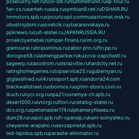
pcsecurity.net.ru
tool-sib.ru
multimetrunit.ru
sp-tour.ru
fan-cs.ru
santeh-russia.ru
symbian9.net.ru
DSHAIR.RU
tmmotors.spb.ru
xjocuricopii.com
musavtomat.msk.ru
obustrojdom.ru
sovetcik.ru
ybaranovskaya.ru
ppknews.ru
cult-alshei.ru
JAPANRUSSIA.RU
proekciyamebel.ru
imper-finans.ru
rim.org.ru
glamourai.ru
brassminus.ru
zabor-pro.ru
ftn.pp.ru
dorogoe58.ru
laimengpacker.ru
kuzova-zapchasti.ru
sageerp.ru
taxodrom.ru
dsrazvitie.ru
hardcity.net.ru
ratinghomegames.ru
topservice25.ru
gubernyan.ru
gtglasslined.ru
ii4.ru
tssport.spb.ru
andorra24.com
blackwallstreet.ru
oboimos.ru
optim-doors.com.ru
ikuch.ru
nycr.org.ru
npa21.ru
vremya-ch.spb.ru
desert000.ru
ivtorgi.ru
ifiori.ru
catalog-statei.ru
dcv.org.ru
spetsmaster174.ru
ipkameryhiseeu.ru
dum26.ru
ruspol.spb.ru
fr-opendp.ru
kam-solnyshko.ru
cheyenne-arapaho.ru
sevzapmetal.spb.ru
ted-lapidus.spb.ru
parasite-eliminator.ru