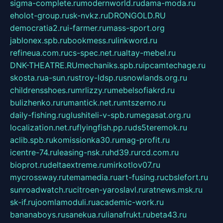
sigma-complete.ru
modernworld.ru
dama-moda.ru
eholot-group.ru
sk-nvkz.ru
DRONGOLD.RU
democratia2.ru
i-farmer.ru
mass-sport.org
jablonex.spb.ru
bookmess.ru
linkword.ru
refineua.com.ru
cs-spec.net.ru
altay-mebel.ru
DNK-THEATRE.RU
mechaniks.spb.ru
ipcamtechage.ru
skosta.ru
a-sun.ru
stroy-ldsp.ru
snowlands.org.ru
childrensshoes.ru
mrlizzy.ru
mebelsofiakrd.ru
bulizhenko.ru
rumantick.net.ru
mtszerno.ru
daily-fishing.ru
glushiteli-v-spb.ru
megasat.org.ru
localization.net.ru
flyingfish.pp.ru
ds5teremok.ru
aclib.spb.ru
komissionka30.ru
mag-profit.ru
icentre-74.ru
leasing-nsk.ru
hd39.ru
rcd.com.ru
bioprot.ru
deltaextreme.ru
mirkotlov07.ru
mycrossway.ru
temamedia.ru
art-fusing.ru
cbslefort.ru
sunroadwatch.ru
citroen-yaroslavl.ru
ratnews.msk.ru
sk-if.ru
joomlamoduli.ru
academic-work.ru
bananaboys.ru
sanekua.ru
lianafrukt.ru
beta43.ru