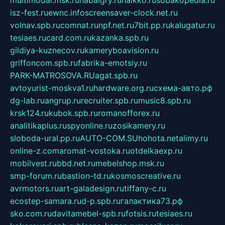
isz-fest.ru
ewnc.info
screensaver-clock.net.ru
volnav.spb.ru
comnat.ru
npf.net.ru
7bit.pp.ru
kalugatur.ru
tesiaes.ru
card.com.ru
kazanka.spb.ru
gildiya-kuznecov.ru
kameryboavision.ru
griffoncom.spb.ru
fabrika-emotsiy.ru
PARK-MATROSOVA.RU
agat.spb.ru
avtoyurist-moskva1.ru
hardware.org.ru
схема-авто.рф
dg-lab.ru
angrup.ru
recruiter.spb.ru
music8.spb.ru
krsk124.ru
kubok.spb.ru
romanofforex.ru
analitikaplus.ru
spyonline.ru
zosikamery.ru
sloboda-ural.pp.ru
AUTO-COM.SU
hohota.net
alimy.ru
online-z.com
aromat-vostoka.ru
otdelkaexp.ru
mobilvest.ru
bbd.net.ru
mebelshop.msk.ru
smp-forum.ru
bastion-td.ru
kosmoscreative.ru
avrmotors.ru
art-galadesign.ru
tiffany-c.ru
ecostep-samara.ru
d-p.spb.ru
галактика73.рф
sko.com.ru
davitamebel-spb.ru
fotsis.ru
tesiaes.ru