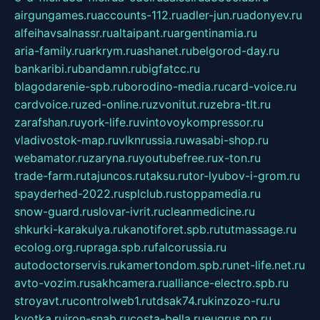
airgungames.ru
accounts-112.ru
adler-jun.ru
adonyev.ru
alfeihavsalnassr.ru
altaipant.ru
argentinamia.ru
aria-family.ru
arkrym.ru
ashanet.ru
belgorod-day.ru
bankaribi.ru
bandamn.ru
bigfatcc.ru
blagodarenie-spb.ru
borodino-media.ru
card-voice.ru
cardvoice.ru
zed-online.ru
zvonitut.ru
zebra-tlt.ru
zarafshan.ru
york-life.ru
vintovoykompressor.ru
vladivostok-map.ru
vlknrussia.ru
wasabi-shop.ru
webamator.ru
zaryna.ru
youtubefree.ru
x-ton.ru
trade-farm.ru
tajuncos.ru
taksu.ru
tor-lyubov-i-grom.ru
spayderhed-2022.ru
splclub.ru
stoppamedia.ru
snow-guard.ru
slovar-ivrit.ru
cleanmedicine.ru
shkurki-karakulya.ru
kanotiforet.spb.ru
tutmassage.ru
ecolog.org.ru
praga.spb.ru
falcorussia.ru
autodoctorservis.ru
kamertondom.spb.ru
net-life.net.ru
avto-vozim.ru
sakhcamera.ru
alliance-electro.spb.ru
stroyavt.ru
controlweb1.ru
tdsak74.ru
kinzozo-ru.ru
kvotka.ru
iron-snab.ru
costa-bella.ru
eugrus.pp.ru