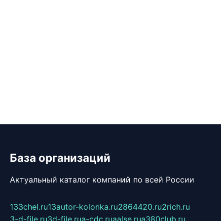
База организаций
Актуальный каталог компаний по всей России
133chel.ru
13autor-kolonka.ru
2864420.ru
2rich.ru
3-d-file.ru
3d-file.ru
a-cdc.ru
aalse.ru
a380club.ru