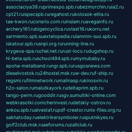
associaciya39.ru
primexpo.spb.ru
bezmorchin.ru
ia2.ru
cpt21.ru
ispecspb.ru
regahost.ru
kolosok-elita.ru
tae-kwon.ru
consrio.com.ru
insiam.ru
avegainfo.ru
archery161.ru
bigencyclica.ru
vlast16.ru
korru.net
sarmiento.spb.su
extelopedia.ru
lammin-suo.spb.ru
iskatour.spb.ru
snpi.org.ru
running-line.ru
krygeva-spa.ru
chel.net.ru
rust-loco.ru
dugshop.ru
hl-beta.spb.ru
school494.spb.ru
mymubaby.ru
epoha-metalband.ru
ngr.spb.ru
rusgosnews.com
dieselvostok.ru
24hostel.msk.ru
w-dev.ru
f-ship.ru
regsmi.ru
filmnetwork.ru
malinasp.ru
kinosvin.ru
h2o-salon.ru
malutkayork.ru
deltaprim.spb.ru
tango-perm.ru
gooddir.ru
sgv.su
multiki-online.com
webkrasotki.com
cherinvest.ru
detskiy-ostrov.ru
ankou.spb.ru
alvesta1.ru
pdf-creator.ru
nix-files.org.ru
sakhatoday.ru
elektrikersymboler.ru
sputnikyes.ru
golf2club.msk.ru
aeforums.ru
zallclub.ru
multimodal.msk.ru
habaigry.ru
haikko.ru
sobakopedia.ru