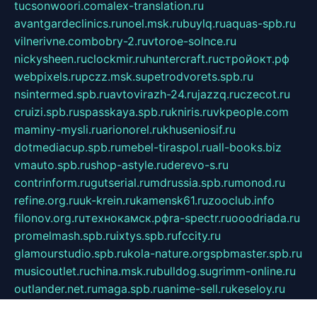
tucsonwoori.com
alex-translation.ru
avantgardeclinics.ru
noel.msk.ru
buylq.ru
aquas-spb.ru
vilnerivne.com
bobry-2.ru
vtoroe-solnce.ru
nickysheen.ru
clockmir.ru
huntercraft.ru
стройокт.рф
webpixels.ru
pczz.msk.su
petrodvorets.spb.ru
nsintermed.spb.ru
avtovirazh-24.ru
jazzq.ru
czecot.ru
cruizi.spb.ru
spasskaya.spb.ru
kniris.ru
vkpeople.com
maminy-mysli.ru
arionorel.ru
khuseniosif.ru
dotmediacup.spb.ru
mebel-tiraspol.ru
all-books.biz
vmauto.spb.ru
shop-astyle.ru
derevo-s.ru
contrinform.ru
gutserial.ru
mdrussia.spb.ru
monod.ru
refine.org.ru
uk-krein.ru
kamensk61.ru
zooclub.info
filonov.org.ru
технокамск.рф
ra-spectr.ru
ooodriada.ru
promelmash.spb.ru
ixtys.spb.ru
fccity.ru
glamourstudio.spb.ru
kola-nature.org
spbmaster.spb.ru
musicoutlet.ru
china.msk.ru
bulldog.su
grimm-online.ru
outlander.net.ru
maga.spb.ru
anime-sell.ru
keseloy.ru
газприборсервис.рф
karmin.spb.ru
shekswood.ru