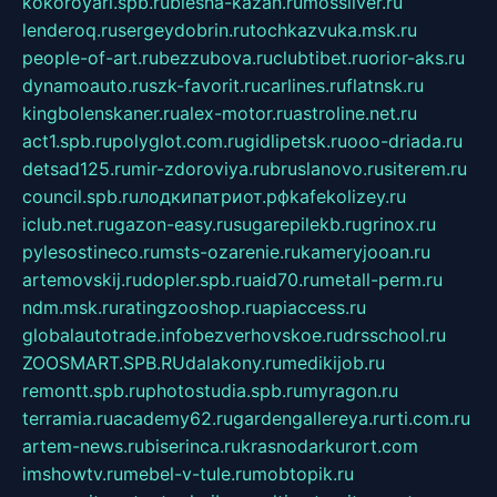
kokoroyari.spb.ru
blesna-kazan.ru
mossilver.ru
lenderoq.ru
sergeydobrin.ru
tochkazvuka.msk.ru
people-of-art.ru
bezzubova.ru
clubtibet.ru
orior-aks.ru
dynamoauto.ru
szk-favorit.ru
carlines.ru
flatnsk.ru
kingbolenskaner.ru
alex-motor.ru
astroline.net.ru
act1.spb.ru
polyglot.com.ru
gidlipetsk.ru
ooo-driada.ru
detsad125.ru
mir-zdoroviya.ru
bruslanovo.ru
siterem.ru
council.spb.ru
лодкипатриот.рф
kafekolizey.ru
iclub.net.ru
gazon-easy.ru
sugarepilekb.ru
grinox.ru
pylesostineco.ru
msts-ozarenie.ru
kameryjooan.ru
artemovskij.ru
dopler.spb.ru
aid70.ru
metall-perm.ru
ndm.msk.ru
ratingzooshop.ru
apiaccess.ru
globalautotrade.info
bezverhovskoe.ru
drsschool.ru
ZOOSMART.SPB.RU
dalakony.ru
medikijob.ru
remontt.spb.ru
photostudia.spb.ru
myragon.ru
terramia.ru
academy62.ru
gardengallereya.ru
rti.com.ru
artem-news.ru
biserinca.ru
krasnodarkurort.com
imshowtv.ru
mebel-v-tule.ru
mobtopik.ru