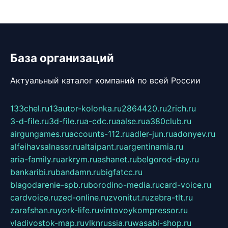
База организаций
Актуальный каталог компаний по всей России
133chel.ru
13autor-kolonka.ru
2864420.ru
2rich.ru
3-d-file.ru
3d-file.ru
a-cdc.ru
aalse.ru
a380club.ru
airgungames.ru
accounts-112.ru
adler-jun.ru
adonyev.ru
alfeihavsalnassr.ru
altaipant.ru
argentinamia.ru
aria-family.ru
arkrym.ru
ashanet.ru
belgorod-day.ru
bankaribi.ru
bandamn.ru
bigfatcc.ru
blagodarenie-spb.ru
borodino-media.ru
card-voice.ru
cardvoice.ru
zed-online.ru
zvonitut.ru
zebra-tlt.ru
zarafshan.ru
york-life.ru
vintovoykompressor.ru
vladivostok-map.ru
vlknrussia.ru
wasabi-shop.ru