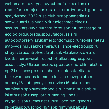
webamator.ru
zaryna.ru
youtubefree.ru
x-ton.ru
trade-farm.ru
tajuncos.ru
taksu.ru
tor-lyubov-i-grom.ru
spayderhed-2022.ru
splclub.ru
stoppamedia.ru
snow-guard.ru
slovar-ivrit.ru
cleanmedicine.ru
shkurki-karakulya.ru
kanotiforet.spb.ru
tutmassage.ru
ecolog.org.ru
praga.spb.ru
falcorussia.ru
autodoctorservis.ru
kamertondom.spb.ru
net-life.net.ru
avto-vozim.ru
sakhcamera.ru
alliance-electro.spb.ru
stroyavt.ru
controlweb1.ru
tdsak74.ru
kinzozo-ru.ru
kvotka.ru
iron-snab.ru
costa-bella.ru
eugrus.pp.ru
associaciya39.ru
primexpo.spb.ru
bezmorchin.ru
ia2.ru
cpt21.ru
ispecspb.ru
regahost.ru
kolosok-elita.ru
tae-kwon.ru
consrio.com.ru
insiam.ru
avegainfo.ru
archery161.ru
bigencyclica.ru
vlast16.ru
korru.net
sarmiento.spb.su
extelopedia.ru
lammin-suo.spb.ru
iskatour.spb.ru
snpi.org.ru
running-line.ru
krygeva-spa.ru
chel.net.ru
rust-loco.ru
dugshop.ru
hl-beta.spb.ru
school494.spb.ru
mymubaby.ru