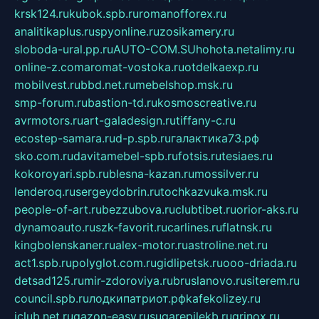
krsk124.ru
kubok.spb.ru
romanofforex.ru
analitikaplus.ru
spyonline.ru
zosikamery.ru
sloboda-ural.pp.ru
AUTO-COM.SU
hohota.net
alimy.ru
online-z.com
aromat-vostoka.ru
otdelkaexp.ru
mobilvest.ru
bbd.net.ru
mebelshop.msk.ru
smp-forum.ru
bastion-td.ru
kosmoscreative.ru
avrmotors.ru
art-galadesign.ru
tiffany-c.ru
ecostep-samara.ru
d-p.spb.ru
галактика73.рф
sko.com.ru
davitamebel-spb.ru
fotsis.ru
tesiaes.ru
kokoroyari.spb.ru
blesna-kazan.ru
mossilver.ru
lenderoq.ru
sergeydobrin.ru
tochkazvuka.msk.ru
people-of-art.ru
bezzubova.ru
clubtibet.ru
orior-aks.ru
dynamoauto.ru
szk-favorit.ru
carlines.ru
flatnsk.ru
kingbolenskaner.ru
alex-motor.ru
astroline.net.ru
act1.spb.ru
polyglot.com.ru
gidlipetsk.ru
ooo-driada.ru
detsad125.ru
mir-zdoroviya.ru
bruslanovo.ru
siterem.ru
council.spb.ru
лодкипатриот.рф
kafekolizey.ru
iclub.net.ru
gazon-easy.ru
sugarepilekb.ru
grinox.ru