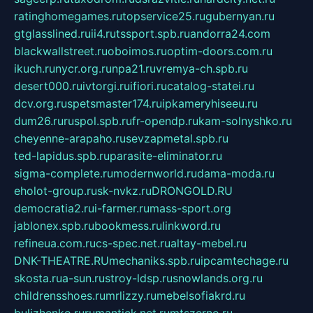
ratinghomegames.ru
topservice25.ru
gubernyan.ru
gtglasslined.ru
ii4.ru
tssport.spb.ru
andorra24.com
blackwallstreet.ru
oboimos.ru
optim-doors.com.ru
ikuch.ru
nycr.org.ru
npa21.ru
vremya-ch.spb.ru
desert000.ru
ivtorgi.ru
ifiori.ru
catalog-statei.ru
dcv.org.ru
spetsmaster174.ru
ipkameryhiseeu.ru
dum26.ru
ruspol.spb.ru
fr-opendp.ru
kam-solnyshko.ru
cheyenne-arapaho.ru
sevzapmetal.spb.ru
ted-lapidus.spb.ru
parasite-eliminator.ru
sigma-complete.ru
modernworld.ru
dama-moda.ru
eholot-group.ru
sk-nvkz.ru
DRONGOLD.RU
democratia2.ru
i-farmer.ru
mass-sport.org
jablonex.spb.ru
bookmess.ru
linkword.ru
refineua.com.ru
cs-spec.net.ru
altay-mebel.ru
DNK-THEATRE.RU
mechaniks.spb.ru
ipcamtechage.ru
skosta.ru
a-sun.ru
stroy-ldsp.ru
snowlands.org.ru
childrensshoes.ru
mrlizzy.ru
mebelsofiakrd.ru