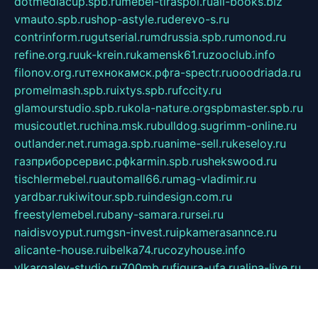
dotmediacup.spb.ru
mebel-tiraspol.ru
all-books.biz
vmauto.spb.ru
shop-astyle.ru
derevo-s.ru
contrinform.ru
gutserial.ru
mdrussia.spb.ru
monod.ru
refine.org.ru
uk-krein.ru
kamensk61.ru
zooclub.info
filonov.org.ru
технокамск.рф
ra-spectr.ru
ooodriada.ru
promelmash.spb.ru
ixtys.spb.ru
fccity.ru
glamourstudio.spb.ru
kola-nature.org
spbmaster.spb.ru
musicoutlet.ru
china.msk.ru
bulldog.su
grimm-online.ru
outlander.net.ru
maga.spb.ru
anime-sell.ru
keseloy.ru
газприборсервис.рф
karmin.spb.ru
shekswood.ru
tischlermebel.ru
automall66.ru
mag-vladimir.ru
yardbar.ru
kiwitour.spb.ru
indesign.com.ru
freestylemebel.ru
bany-samara.ru
rsei.ru
naidisvoyput.ru
mgsn-invest.ru
ipkamerasannce.ru
alicante-house.ru
ibelka74.ru
cozyhouse.info
vlkargalev-studio.ru
700mb.ru
figura-ufa.ru
alina-live.ru
belarusiannews.ru
womenknow.ru
dos-vniimk.ru
sega.net.ru
dv.net.ru
phenomenonsofhistory.com