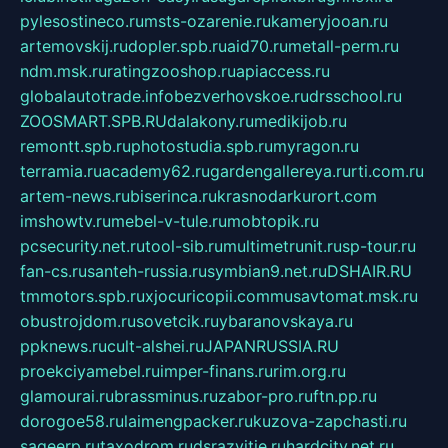
pylesostineco.ru
msts-ozarenie.ru
kameryjooan.ru
artemovskij.ru
dopler.spb.ru
aid70.ru
metall-perm.ru
ndm.msk.ru
ratingzooshop.ru
apiaccess.ru
globalautotrade.info
bezverhovskoe.ru
drsschool.ru
ZOOSMART.SPB.RU
dalakony.ru
medikijob.ru
remontt.spb.ru
photostudia.spb.ru
myragon.ru
terramia.ru
academy62.ru
gardengallereya.ru
rti.com.ru
artem-news.ru
biserinca.ru
krasnodarkurort.com
imshowtv.ru
mebel-v-tule.ru
mobtopik.ru
pcsecurity.net.ru
tool-sib.ru
multimetrunit.ru
sp-tour.ru
fan-cs.ru
santeh-russia.ru
symbian9.net.ru
DSHAIR.RU
tmmotors.spb.ru
xjocuricopii.com
musavtomat.msk.ru
obustrojdom.ru
sovetcik.ru
ybaranovskaya.ru
ppknews.ru
cult-alshei.ru
JAPANRUSSIA.RU
proekciyamebel.ru
imper-finans.ru
rim.org.ru
glamourai.ru
brassminus.ru
zabor-pro.ru
ftn.pp.ru
dorogoe58.ru
laimengpacker.ru
kuzova-zapchasti.ru
sageerp.ru
taxodrom.ru
dsrazvitie.ru
hardcity.net.ru