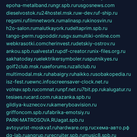
epoha-metalband.ru
ngr.spb.ru
rusgosnews.com
dieselvostok.ru
24hostel.msk.ru
w-dev.ru
f-ship.ru
regsmi.ru
filmnetwork.ru
malinasp.ru
kinosvin.ru
h2o-salon.ru
malutkayork.ru
deltaprim.spb.ru
tango-perm.ru
gooddir.ru
sgv.su
multiki-online.com
webkrasotki.com
cherinvest.ru
detskiy-ostrov.ru
ankou.spb.ru
alvesta1.ru
pdf-creator.ru
nix-files.org.ru
sakhatoday.ru
elektrikersymboler.ru
sputnikyes.ru
golf2club.msk.ru
aeforums.ru
zallclub.ru
multimodal.msk.ru
habaigry.ru
haikko.ru
sobakopedia.ru
isz-fest.ru
ewnc.info
screensaver-clock.net.ru
volnav.spb.ru
comnat.ru
npf.net.ru
7bit.pp.ru
kalugatur.ru
tesiaes.ru
card.com.ru
kazanka.spb.ru
gildiya-kuznecov.ru
kameryboavision.ru
griffoncom.spb.ru
fabrika-emotsiy.ru
PARK-MATROSOVA.RU
agat.spb.ru
avtoyurist-moskva1.ru
hardware.org.ru
схема-авто.рф
dg-lab.ru
angrup.ru
recruiter.spb.ru
music8.spb.ru