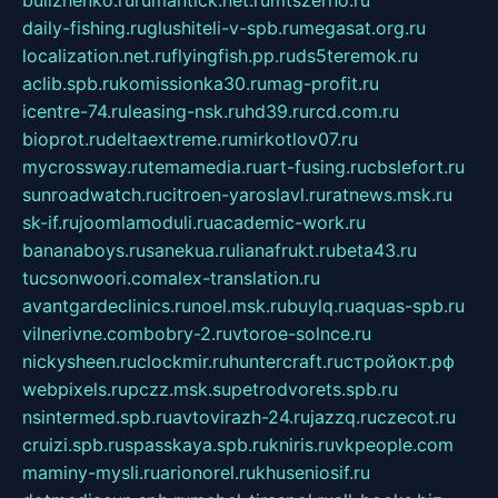
bulizhenko.ru
rumantick.net.ru
mtszerno.ru
daily-fishing.ru
glushiteli-v-spb.ru
megasat.org.ru
localization.net.ru
flyingfish.pp.ru
ds5teremok.ru
aclib.spb.ru
komissionka30.ru
mag-profit.ru
icentre-74.ru
leasing-nsk.ru
hd39.ru
rcd.com.ru
bioprot.ru
deltaextreme.ru
mirkotlov07.ru
mycrossway.ru
temamedia.ru
art-fusing.ru
cbslefort.ru
sunroadwatch.ru
citroen-yaroslavl.ru
ratnews.msk.ru
sk-if.ru
joomlamoduli.ru
academic-work.ru
bananaboys.ru
sanekua.ru
lianafrukt.ru
beta43.ru
tucsonwoori.com
alex-translation.ru
avantgardeclinics.ru
noel.msk.ru
buylq.ru
aquas-spb.ru
vilnerivne.com
bobry-2.ru
vtoroe-solnce.ru
nickysheen.ru
clockmir.ru
huntercraft.ru
стройокт.рф
webpixels.ru
pczz.msk.su
petrodvorets.spb.ru
nsintermed.spb.ru
avtovirazh-24.ru
jazzq.ru
czecot.ru
cruizi.spb.ru
spasskaya.spb.ru
kniris.ru
vkpeople.com
maminy-mysli.ru
arionorel.ru
khuseniosif.ru