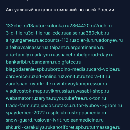
Актуальный каталог компаний по всей России
133chel.ru
13autor-kolonka.ru
2864420.ru
2rich.ru
3-d-file.ru
3d-file.ru
a-cdc.ru
aalse.ru
a380club.ru
airgungames.ru
accounts-112.ru
adler-jun.ru
adonyev.ru
alfeihavsalnassr.ru
altaipant.ru
argentinamia.ru
aria-family.ru
arkrym.ru
ashanet.ru
belgorod-day.ru
bankaribi.ru
bandamn.ru
bigfatcc.ru
blagodarenie-spb.ru
borodino-media.ru
card-voice.ru
cardvoice.ru
zed-online.ru
zvonitut.ru
zebra-tlt.ru
zarafshan.ru
york-life.ru
vintovoykompressor.ru
vladivostok-map.ru
vlknrussia.ru
wasabi-shop.ru
webamator.ru
zaryna.ru
youtubefree.ru
x-ton.ru
trade-farm.ru
tajuncos.ru
taksu.ru
tor-lyubov-i-grom.ru
spayderhed-2022.ru
splclub.ru
stoppamedia.ru
snow-guard.ru
slovar-ivrit.ru
cleanmedicine.ru
shkurki-karakulya.ru
kanotiforet.spb.ru
tutmassage.ru