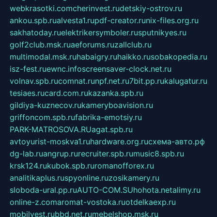
webkrasotki.com
cherinvest.ru
detskiy-ostrov.ru
ankou.spb.ru
alvesta1.ru
pdf-creator.ru
nix-files.org.ru
sakhatoday.ru
elektrikersymboler.ru
sputnikyes.ru
golf2club.msk.ru
aeforums.ru
zallclub.ru
multimodal.msk.ru
habaigry.ru
haikko.ru
sobakopedia.ru
isz-fest.ru
ewnc.info
screensaver-clock.net.ru
volnav.spb.ru
comnat.ru
npf.net.ru
7bit.pp.ru
kalugatur.ru
tesiaes.ru
card.com.ru
kazanka.spb.ru
gildiya-kuznecov.ru
kameryboavision.ru
griffoncom.spb.ru
fabrika-emotsiy.ru
PARK-MATROSOVA.RU
agat.spb.ru
avtoyurist-moskva1.ru
hardware.org.ru
схема-авто.рф
dg-lab.ru
angrup.ru
recruiter.spb.ru
music8.spb.ru
krsk124.ru
kubok.spb.ru
romanofforex.ru
analitikaplus.ru
spyonline.ru
zosikamery.ru
sloboda-ural.pp.ru
AUTO-COM.SU
hohota.net
alimy.ru
online-z.com
aromat-vostoka.ru
otdelkaexp.ru
mobilvest.ru
bbd.net.ru
mebelshop.msk.ru