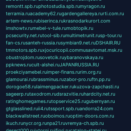
remontt.spb.ru
photostudia.spb.ru
myragon.ru
terramia.ru
academy62.ru
gardengallereya.ru
rti.com.ru
artem-news.ru
biserinca.ru
krasnodarkurort.com
imshowtv.ru
mebel-v-tule.ru
mobtopik.ru
pcsecurity.net.ru
tool-sib.ru
multimetrunit.ru
sp-tour.ru
fan-cs.ru
santeh-russia.ru
symbian9.net.ru
DSHAIR.RU
tmmotors.spb.ru
xjocuricopii.com
musavtomat.msk.ru
obustrojdom.ru
sovetcik.ru
ybaranovskaya.ru
ppknews.ru
cult-alshei.ru
JAPANRUSSIA.RU
proekciyamebel.ru
imper-finans.ru
rim.org.ru
glamourai.ru
brassminus.ru
zabor-pro.ru
ftn.pp.ru
dorogoe58.ru
laimengpacker.ru
kuzova-zapchasti.ru
sageerp.ru
taxodrom.ru
dsrazvitie.ru
hardcity.net.ru
ratinghomegames.ru
topservice25.ru
gubernyan.ru
gtglasslined.ru
ii4.ru
tssport.spb.ru
andorra24.com
blackwallstreet.ru
oboimos.ru
optim-doors.com.ru
ikuch.ru
nycr.org.ru
npa21.ru
vremya-ch.spb.ru
desert000.ru
ivtorgi.ru
ifiori.ru
catalog-statei.ru