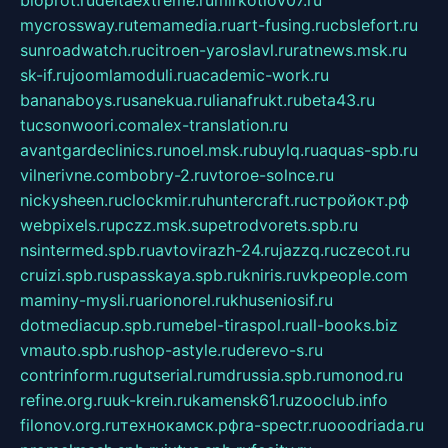
mycrossway.ru
temamedia.ru
art-fusing.ru
cbslefort.ru
sunroadwatch.ru
citroen-yaroslavl.ru
ratnews.msk.ru
sk-if.ru
joomlamoduli.ru
academic-work.ru
bananaboys.ru
sanekua.ru
lianafrukt.ru
beta43.ru
tucsonwoori.com
alex-translation.ru
avantgardeclinics.ru
noel.msk.ru
buylq.ru
aquas-spb.ru
vilnerivne.com
bobry-2.ru
vtoroe-solnce.ru
nickysheen.ru
clockmir.ru
huntercraft.ru
стройокт.рф
webpixels.ru
pczz.msk.su
petrodvorets.spb.ru
nsintermed.spb.ru
avtovirazh-24.ru
jazzq.ru
czecot.ru
cruizi.spb.ru
spasskaya.spb.ru
kniris.ru
vkpeople.com
maminy-mysli.ru
arionorel.ru
khuseniosif.ru
dotmediacup.spb.ru
mebel-tiraspol.ru
all-books.biz
vmauto.spb.ru
shop-astyle.ru
derevo-s.ru
contrinform.ru
gutserial.ru
mdrussia.spb.ru
monod.ru
refine.org.ru
uk-krein.ru
kamensk61.ru
zooclub.info
filonov.org.ru
технокамск.рф
ra-spectr.ru
ooodriada.ru