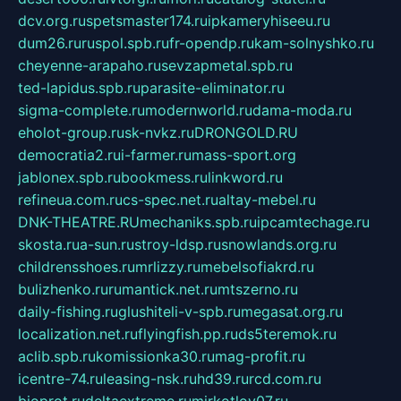
dcv.org.ru
spetsmaster174.ru
ipkameryhiseeu.ru
dum26.ru
ruspol.spb.ru
fr-opendp.ru
kam-solnyshko.ru
cheyenne-arapaho.ru
sevzapmetal.spb.ru
ted-lapidus.spb.ru
parasite-eliminator.ru
sigma-complete.ru
modernworld.ru
dama-moda.ru
eholot-group.ru
sk-nvkz.ru
DRONGOLD.RU
democratia2.ru
i-farmer.ru
mass-sport.org
jablonex.spb.ru
bookmess.ru
linkword.ru
refineua.com.ru
cs-spec.net.ru
altay-mebel.ru
DNK-THEATRE.RU
mechaniks.spb.ru
ipcamtechage.ru
skosta.ru
a-sun.ru
stroy-ldsp.ru
snowlands.org.ru
childrensshoes.ru
mrlizzy.ru
mebelsofiakrd.ru
bulizhenko.ru
rumantick.net.ru
mtszerno.ru
daily-fishing.ru
glushiteli-v-spb.ru
megasat.org.ru
localization.net.ru
flyingfish.pp.ru
ds5teremok.ru
aclib.spb.ru
komissionka30.ru
mag-profit.ru
icentre-74.ru
leasing-nsk.ru
hd39.ru
rcd.com.ru
bioprot.ru
deltaextreme.ru
mirkotlov07.ru