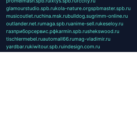
promelmash.spb.ru
ixtys.spb.ru
fccity.ru
glamourstudio.spb.ru
kola-nature.org
spbmaster.spb.ru
musicoutlet.ru
china.msk.ru
bulldog.su
grimm-online.ru
outlander.net.ru
maga.spb.ru
anime-sell.ru
keseloy.ru
газприборсервис.рф
karmin.spb.ru
shekswood.ru
tischlermebel.ru
automall66.ru
mag-vladimir.ru
yardbar.ru
kiwitour.spb.ru
indesign.com.ru
freestylemebel.ru
bany-samara.ru
rsei.ru
naidisvoyput.ru
mgsn-invest.ru
ipkamerasannce.ru
alicante-house.ru
ibelka74.ru
cozyhouse.info
vlkargalev-studio.ru
700mb.ru
figura-ufa.ru
alina-live.ru
belarusiannews.ru
womenknow.ru
dos-vniimk.ru
sega.net.ru
dv.net.ru
phenomenonsofhistory.com
telesputnik.net.ru
wall.pp.ru
pylesosroidmi.ru
gtc-clan.ru
cligs.ru
bibikazap.ru
popova.org.ru
netwhistler.spb.ru
bellvil.ru
bonzon.ru
iss-vladik.ru
defiparis.net.ru
las-gryzas.ru
amku.ru
electednews.spb.ru
feather.org.ru
spar72.ru
tankiigri.ru