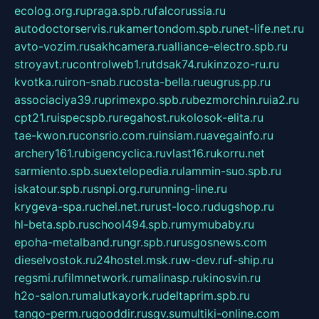
ecolog.org.ru
praga.spb.ru
falcorussia.ru
autodoctorservis.ru
kamertondom.spb.ru
net-life.net.ru
avto-vozim.ru
sakhcamera.ru
alliance-electro.spb.ru
stroyavt.ru
controlweb1.ru
tdsak74.ru
kinzozo-ru.ru
kvotka.ru
iron-snab.ru
costa-bella.ru
eugrus.pp.ru
associaciya39.ru
primexpo.spb.ru
bezmorchin.ru
ia2.ru
cpt21.ru
ispecspb.ru
regahost.ru
kolosok-elita.ru
tae-kwon.ru
consrio.com.ru
insiam.ru
avegainfo.ru
archery161.ru
bigencyclica.ru
vlast16.ru
korru.net
sarmiento.spb.su
extelopedia.ru
lammin-suo.spb.ru
iskatour.spb.ru
snpi.org.ru
running-line.ru
krygeva-spa.ru
chel.net.ru
rust-loco.ru
dugshop.ru
hl-beta.spb.ru
school494.spb.ru
mymubaby.ru
epoha-metalband.ru
ngr.spb.ru
rusgosnews.com
dieselvostok.ru
24hostel.msk.ru
w-dev.ru
f-ship.ru
regsmi.ru
filmnetwork.ru
malinasp.ru
kinosvin.ru
h2o-salon.ru
malutkayork.ru
deltaprim.spb.ru
tango-perm.ru
gooddir.ru
sgv.su
multiki-online.com