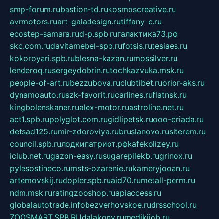
smp-forum.ru
bastion-td.ru
kosmoscreative.ru
avrmotors.ru
art-galadesign.ru
tiffany-c.ru
ecostep-samara.ru
d-p.spb.ru
галактика73.рф
sko.com.ru
davitamebel-spb.ru
fotsis.ru
tesiaes.ru
kokoroyari.spb.ru
blesna-kazan.ru
mossilver.ru
lenderoq.ru
sergeydobrin.ru
tochkazvuka.msk.ru
people-of-art.ru
bezzubova.ru
clubtibet.ru
orior-aks.ru
dynamoauto.ru
szk-favorit.ru
carlines.ru
flatnsk.ru
kingbolenskaner.ru
alex-motor.ru
astroline.net.ru
act1.spb.ru
polyglot.com.ru
gidlipetsk.ru
ooo-driada.ru
detsad125.ru
mir-zdoroviya.ru
bruslanovo.ru
siterem.ru
council.spb.ru
лодкипатриот.рф
kafekolizey.ru
iclub.net.ru
gazon-easy.ru
sugarepilekb.ru
grinox.ru
pylesostineco.ru
msts-ozarenie.ru
kameryjooan.ru
artemovskij.ru
dopler.spb.ru
aid70.ru
metall-perm.ru
ndm.msk.ru
ratingzooshop.ru
apiaccess.ru
globalautotrade.info
bezverhovskoe.ru
drsschool.ru
ZOOSMART.SPB.RU
dalakony.ru
medikijob.ru