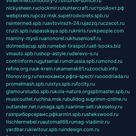
vilnerivne.com
bobry-2.ru
vtoroe-solnce.ru
nickysheen.ru
clockmir.ru
huntercraft.ru
стройокт.рф
webpixels.ru
pczz.msk.su
petrodvorets.spb.ru
nsintermed.spb.ru
avtovirazh-24.ru
jazzq.ru
czecot.ru
cruizi.spb.ru
spasskaya.spb.ru
kniris.ru
vkpeople.com
maminy-mysli.ru
arionorel.ru
khuseniosif.ru
dotmediacup.spb.ru
mebel-tiraspol.ru
all-books.biz
vmauto.spb.ru
shop-astyle.ru
derevo-s.ru
contrinform.ru
gutserial.ru
mdrussia.spb.ru
monod.ru
refine.org.ru
uk-krein.ru
kamensk61.ru
zooclub.info
filonov.org.ru
технокамск.рф
ra-spectr.ru
ooodriada.ru
promelmash.spb.ru
ixtys.spb.ru
fccity.ru
glamourstudio.spb.ru
kola-nature.org
spbmaster.spb.ru
musicoutlet.ru
china.msk.ru
bulldog.su
grimm-online.ru
outlander.net.ru
maga.spb.ru
anime-sell.ru
keseloy.ru
газприборсервис.рф
karmin.spb.ru
shekswood.ru
tischlermebel.ru
automall66.ru
mag-vladimir.ru
yardbar.ru
kiwitour.spb.ru
indesign.com.ru