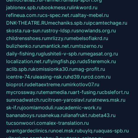
jablonex.spb.ru
bookmess.ru
linkword.ru
refineua.com.ru
cs-spec.net.ru
altay-mebel.ru
DNK-THEATRE.RU
mechaniks.spb.ru
ipcamtechage.ru
skosta.ru
a-sun.ru
stroy-ldsp.ru
snowlands.org.ru
childrensshoes.ru
mrlizzy.ru
mebelsofiakrd.ru
bulizhenko.ru
rumantick.net.ru
mtszerno.ru
daily-fishing.ru
glushiteli-v-spb.ru
megasat.org.ru
localization.net.ru
flyingfish.pp.ru
ds5teremok.ru
aclib.spb.ru
komissionka30.ru
mag-profit.ru
icentre-74.ru
leasing-nsk.ru
hd39.ru
rcd.com.ru
bioprot.ru
deltaextreme.ru
mirkotlov07.ru
mycrossway.ru
temamedia.ru
art-fusing.ru
cbslefort.ru
sunroadwatch.ru
citroen-yaroslavl.ru
ratnews.msk.ru
sk-if.ru
joomlamoduli.ru
academic-work.ru
bananaboys.ru
sanekua.ru
lianafrukt.ru
beta43.ru
tucsonwoori.com
alex-translation.ru
avantgardeclinics.ru
noel.msk.ru
buylq.ru
aquas-spb.ru