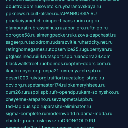
obustrojdom.ru
sovetcik.ru
ybaranovskaya.ru
ppknews.ru
cult-alshei.ru
JAPANRUSSIA.RU
proekciyamebel.ru
imper-finans.ru
rim.org.ru
glamourai.ru
brassminus.ru
zabor-pro.ru
ftn.pp.ru
dorogoe58.ru
laimengpacker.ru
kuzova-zapchasti.ru
sageerp.ru
taxodrom.ru
dsrazvitie.ru
hardcity.net.ru
ratinghomegames.ru
topservice25.ru
gubernyan.ru
gtglasslined.ru
ii4.ru
tssport.spb.ru
andorra24.com
blackwallstreet.ru
oboimos.ru
optim-doors.com.ru
ikuch.ru
nycr.org.ru
npa21.ru
vremya-ch.spb.ru
desert000.ru
ivtorgi.ru
ifiori.ru
catalog-statei.ru
dcv.org.ru
spetsmaster174.ru
ipkameryhiseeu.ru
dum26.ru
ruspol.spb.ru
fr-opendp.ru
kam-solnyshko.ru
cheyenne-arapaho.ru
sevzapmetal.spb.ru
ted-lapidus.spb.ru
parasite-eliminator.ru
sigma-complete.ru
modernworld.ru
dama-moda.ru
eholot-group.ru
sk-nvkz.ru
DRONGOLD.RU
democratia2.ru
i-farmer.ru
mass-sport.org