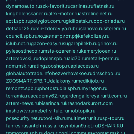
dynamoauto.ru
szk-favorit.ru
carlines.ru
flatnsk.ru
kingbolenskaner.ru
alex-motor.ru
astroline.net.ru
act1.spb.ru
polyglot.com.ru
gidlipetsk.ru
ooo-driada.ru
detsad125.ru
mir-zdoroviya.ru
bruslanovo.ru
siterem.ru
council.spb.ru
лодкипатриот.рф
kafekolizey.ru
iclub.net.ru
gazon-easy.ru
sugarepilekb.ru
grinox.ru
pylesostineco.ru
msts-ozarenie.ru
kameryjooan.ru
artemovskij.ru
dopler.spb.ru
aid70.ru
metall-perm.ru
ndm.msk.ru
ratingzooshop.ru
apiaccess.ru
globalautotrade.info
bezverhovskoe.ru
drsschool.ru
ZOOSMART.SPB.RU
dalakony.ru
medikijob.ru
remontt.spb.ru
photostudia.spb.ru
myragon.ru
terramia.ru
academy62.ru
gardengallereya.ru
rti.com.ru
artem-news.ru
biserinca.ru
krasnodarkurort.com
imshowtv.ru
mebel-v-tule.ru
mobtopik.ru
pcsecurity.net.ru
tool-sib.ru
multimetrunit.ru
sp-tour.ru
fan-cs.ru
santeh-russia.ru
symbian9.net.ru
DSHAIR.RU
tmmotors.spb.ru
xjocuricopii.com
musavtomat.msk.ru