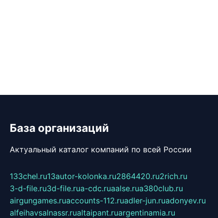
База организаций
Актуальный каталог компаний по всей России
133chel.ru
13autor-kolonka.ru
2864420.ru
2rich.ru
3-d-file.ru
3d-file.ru
a-cdc.ru
aalse.ru
a380club.ru
airgungames.ru
accounts-112.ru
adler-jun.ru
adonyev.ru
alfeihavsalnassr.ru
altaipant.ru
argentinamia.ru