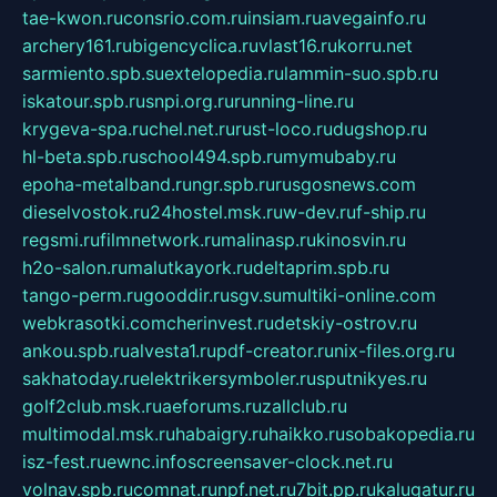
tae-kwon.ru
consrio.com.ru
insiam.ru
avegainfo.ru
archery161.ru
bigencyclica.ru
vlast16.ru
korru.net
sarmiento.spb.su
extelopedia.ru
lammin-suo.spb.ru
iskatour.spb.ru
snpi.org.ru
running-line.ru
krygeva-spa.ru
chel.net.ru
rust-loco.ru
dugshop.ru
hl-beta.spb.ru
school494.spb.ru
mymubaby.ru
epoha-metalband.ru
ngr.spb.ru
rusgosnews.com
dieselvostok.ru
24hostel.msk.ru
w-dev.ru
f-ship.ru
regsmi.ru
filmnetwork.ru
malinasp.ru
kinosvin.ru
h2o-salon.ru
malutkayork.ru
deltaprim.spb.ru
tango-perm.ru
gooddir.ru
sgv.su
multiki-online.com
webkrasotki.com
cherinvest.ru
detskiy-ostrov.ru
ankou.spb.ru
alvesta1.ru
pdf-creator.ru
nix-files.org.ru
sakhatoday.ru
elektrikersymboler.ru
sputnikyes.ru
golf2club.msk.ru
aeforums.ru
zallclub.ru
multimodal.msk.ru
habaigry.ru
haikko.ru
sobakopedia.ru
isz-fest.ru
ewnc.info
screensaver-clock.net.ru
volnav.spb.ru
comnat.ru
npf.net.ru
7bit.pp.ru
kalugatur.ru