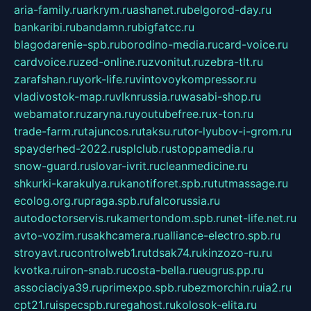
aria-family.ru
arkrym.ru
ashanet.ru
belgorod-day.ru
bankaribi.ru
bandamn.ru
bigfatcc.ru
blagodarenie-spb.ru
borodino-media.ru
card-voice.ru
cardvoice.ru
zed-online.ru
zvonitut.ru
zebra-tlt.ru
zarafshan.ru
york-life.ru
vintovoykompressor.ru
vladivostok-map.ru
vlknrussia.ru
wasabi-shop.ru
webamator.ru
zaryna.ru
youtubefree.ru
x-ton.ru
trade-farm.ru
tajuncos.ru
taksu.ru
tor-lyubov-i-grom.ru
spayderhed-2022.ru
splclub.ru
stoppamedia.ru
snow-guard.ru
slovar-ivrit.ru
cleanmedicine.ru
shkurki-karakulya.ru
kanotiforet.spb.ru
tutmassage.ru
ecolog.org.ru
praga.spb.ru
falcorussia.ru
autodoctorservis.ru
kamertondom.spb.ru
net-life.net.ru
avto-vozim.ru
sakhcamera.ru
alliance-electro.spb.ru
stroyavt.ru
controlweb1.ru
tdsak74.ru
kinzozo-ru.ru
kvotka.ru
iron-snab.ru
costa-bella.ru
eugrus.pp.ru
associaciya39.ru
primexpo.spb.ru
bezmorchin.ru
ia2.ru
cpt21.ru
ispecspb.ru
regahost.ru
kolosok-elita.ru