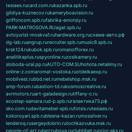
tesiaes.ru
card.com.ru
kazanka.spb.ru
gildiya-kuznecov.ru
kameryboavision.ru
griffoncom.spb.ru
fabrika-emotsiy.ru
PARK-MATROSOVA.RU
agat.spb.ru
avtoyurist-moskva1.ru
hardware.org.ru
схема-авто.рф
dg-lab.ru
angrup.ru
recruiter.spb.ru
music8.spb.ru
krsk124.ru
kubok.spb.ru
romanofforex.ru
analitikaplus.ru
spyonline.ru
zosikamery.ru
sloboda-ural.pp.ru
AUTO-COM.SU
hohota.net
alimy.ru
online-z.com
aromat-vostoka.ru
otdelkaexp.ru
mobilvest.ru
bbd.net.ru
mebelshop.msk.ru
smp-forum.ru
bastion-td.ru
kosmoscreative.ru
avrmotors.ru
art-galadesign.ru
tiffany-c.ru
ecostep-samara.ru
d-p.spb.ru
галактика73.рф
sko.com.ru
davitamebel-spb.ru
fotsis.ru
tesiaes.ru
kokoroyari.spb.ru
blesna-kazan.ru
mossilver.ru
lenderoq.ru
sergeydobrin.ru
tochkazvuka.msk.ru
people-of-art.ru
bezzubova.ru
clubtibet.ru
orior-aks.ru