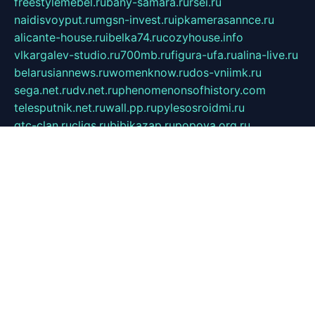
freestylemebel.ru
bany-samara.ru
rsei.ru
naidisvoyput.ru
mgsn-invest.ru
ipkamerasannce.ru
alicante-house.ru
ibelka74.ru
cozyhouse.info
vlkargalev-studio.ru
700mb.ru
figura-ufa.ru
alina-live.ru
belarusiannews.ru
womenknow.ru
dos-vniimk.ru
sega.net.ru
dv.net.ru
phenomenonsofhistory.com
telesputnik.net.ru
wall.pp.ru
pylesosroidmi.ru
gtc-clan.ru
cligs.ru
bibikazap.ru
popova.org.ru
netwhistler.spb.ru
bellvil.ru
bonzon.ru
iss-vladik.ru
defiparis.net.ru
las-gryzas.ru
amku.ru
electednews.spb.ru
feather.org.ru
spar72.ru
tankiigri.ru
dominus.com.ru
ibtree.ru
sanykool.pp.ru
unixlib.org.ru
menatep.spb.ru
gartenterrassen.ru
printeka.ru
skvozilka.com.ru
parkovka-pub.ru
lovemobi.ru
art-ru.ru
emulatorz.com.ru
alucomp.com.ru
tatforum.com.ru
alternativa-profi.ru
dermakler.ru
artsurvey.ru
aredir.ru
khimspas.ru
centr-maxi.ru
2018r.ru
bort-stomer-defort.ru
professional2.ru
gibsons.ru