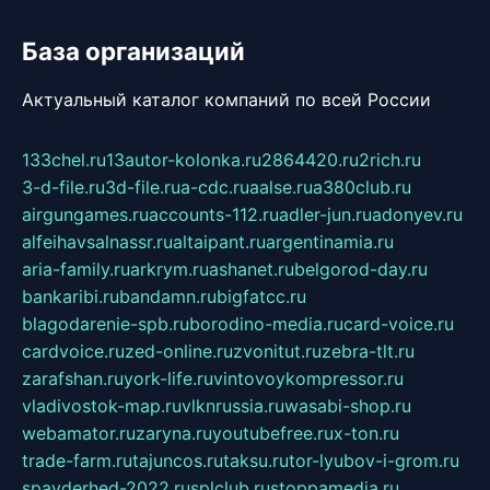
База организаций
Актуальный каталог компаний по всей России
133chel.ru
13autor-kolonka.ru
2864420.ru
2rich.ru
3-d-file.ru
3d-file.ru
a-cdc.ru
aalse.ru
a380club.ru
airgungames.ru
accounts-112.ru
adler-jun.ru
adonyev.ru
alfeihavsalnassr.ru
altaipant.ru
argentinamia.ru
aria-family.ru
arkrym.ru
ashanet.ru
belgorod-day.ru
bankaribi.ru
bandamn.ru
bigfatcc.ru
blagodarenie-spb.ru
borodino-media.ru
card-voice.ru
cardvoice.ru
zed-online.ru
zvonitut.ru
zebra-tlt.ru
zarafshan.ru
york-life.ru
vintovoykompressor.ru
vladivostok-map.ru
vlknrussia.ru
wasabi-shop.ru
webamator.ru
zaryna.ru
youtubefree.ru
x-ton.ru
trade-farm.ru
tajuncos.ru
taksu.ru
tor-lyubov-i-grom.ru
spayderhed-2022.ru
splclub.ru
stoppamedia.ru