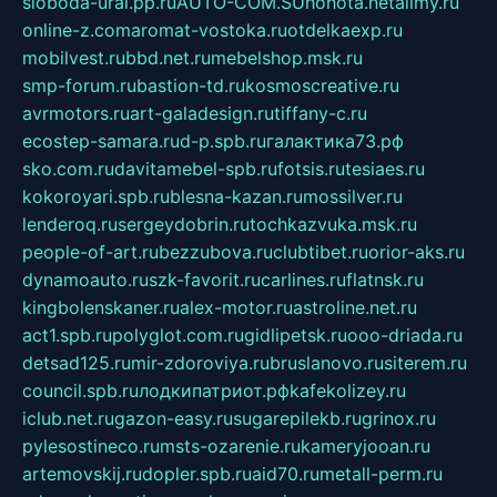
sloboda-ural.pp.ru
AUTO-COM.SU
hohota.net
alimy.ru
online-z.com
aromat-vostoka.ru
otdelkaexp.ru
mobilvest.ru
bbd.net.ru
mebelshop.msk.ru
smp-forum.ru
bastion-td.ru
kosmoscreative.ru
avrmotors.ru
art-galadesign.ru
tiffany-c.ru
ecostep-samara.ru
d-p.spb.ru
галактика73.рф
sko.com.ru
davitamebel-spb.ru
fotsis.ru
tesiaes.ru
kokoroyari.spb.ru
blesna-kazan.ru
mossilver.ru
lenderoq.ru
sergeydobrin.ru
tochkazvuka.msk.ru
people-of-art.ru
bezzubova.ru
clubtibet.ru
orior-aks.ru
dynamoauto.ru
szk-favorit.ru
carlines.ru
flatnsk.ru
kingbolenskaner.ru
alex-motor.ru
astroline.net.ru
act1.spb.ru
polyglot.com.ru
gidlipetsk.ru
ooo-driada.ru
detsad125.ru
mir-zdoroviya.ru
bruslanovo.ru
siterem.ru
council.spb.ru
лодкипатриот.рф
kafekolizey.ru
iclub.net.ru
gazon-easy.ru
sugarepilekb.ru
grinox.ru
pylesostineco.ru
msts-ozarenie.ru
kameryjooan.ru
artemovskij.ru
dopler.spb.ru
aid70.ru
metall-perm.ru