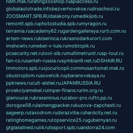
ndm.msk.ru
ratingzooshop.ru
apiaccess.ru
globalautotrade.info
bezverhovskoe.ru
drsschool.ru
ZOOSMART.SPB.RU
dalakony.ru
medikijob.ru
remontt.spb.ru
photostudia.spb.ru
myragon.ru
terramia.ru
academy62.ru
gardengallereya.ru
rti.com.ru
artem-news.ru
biserinca.ru
krasnodarkurort.com
imshowtv.ru
mebel-v-tule.ru
mobtopik.ru
pcsecurity.net.ru
tool-sib.ru
multimetrunit.ru
sp-tour.ru
fan-cs.ru
santeh-russia.ru
symbian9.net.ru
DSHAIR.RU
tmmotors.spb.ru
xjocuricopii.com
musavtomat.msk.ru
obustrojdom.ru
sovetcik.ru
ybaranovskaya.ru
ppknews.ru
cult-alshei.ru
JAPANRUSSIA.RU
proekciyamebel.ru
imper-finans.ru
rim.org.ru
glamourai.ru
brassminus.ru
zabor-pro.ru
ftn.pp.ru
dorogoe58.ru
laimengpacker.ru
kuzova-zapchasti.ru
sageerp.ru
taxodrom.ru
dsrazvitie.ru
hardcity.net.ru
ratinghomegames.ru
topservice25.ru
gubernyan.ru
gtglasslined.ru
ii4.ru
tssport.spb.ru
andorra24.com