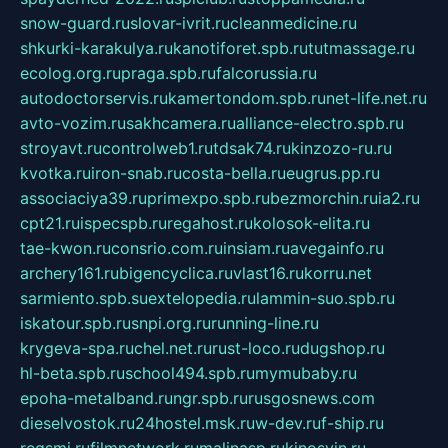
snow-guard.ru
slovar-ivrit.ru
cleanmedicine.ru
shkurki-karakulya.ru
kanotiforet.spb.ru
tutmassage.ru
ecolog.org.ru
praga.spb.ru
falcorussia.ru
autodoctorservis.ru
kamertondom.spb.ru
net-life.net.ru
avto-vozim.ru
sakhcamera.ru
alliance-electro.spb.ru
stroyavt.ru
controlweb1.ru
tdsak74.ru
kinzozo-ru.ru
kvotka.ru
iron-snab.ru
costa-bella.ru
eugrus.pp.ru
associaciya39.ru
primexpo.spb.ru
bezmorchin.ru
ia2.ru
cpt21.ru
ispecspb.ru
regahost.ru
kolosok-elita.ru
tae-kwon.ru
consrio.com.ru
insiam.ru
avegainfo.ru
archery161.ru
bigencyclica.ru
vlast16.ru
korru.net
sarmiento.spb.su
extelopedia.ru
lammin-suo.spb.ru
iskatour.spb.ru
snpi.org.ru
running-line.ru
krygeva-spa.ru
chel.net.ru
rust-loco.ru
dugshop.ru
hl-beta.spb.ru
school494.spb.ru
mymubaby.ru
epoha-metalband.ru
ngr.spb.ru
rusgosnews.com
dieselvostok.ru
24hostel.msk.ru
w-dev.ru
f-ship.ru