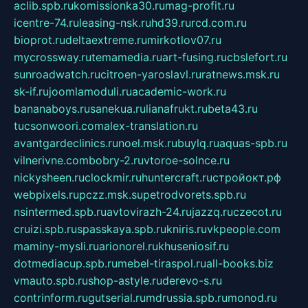
aclib.spb.ru
komissionka30.ru
mag-profit.ru
icentre-74.ru
leasing-nsk.ru
hd39.ru
rcd.com.ru
bioprot.ru
deltaextreme.ru
mirkotlov07.ru
mycrossway.ru
temamedia.ru
art-fusing.ru
cbslefort.ru
sunroadwatch.ru
citroen-yaroslavl.ru
ratnews.msk.ru
sk-if.ru
joomlamoduli.ru
academic-work.ru
bananaboys.ru
sanekua.ru
lianafrukt.ru
beta43.ru
tucsonwoori.com
alex-translation.ru
avantgardeclinics.ru
noel.msk.ru
buylq.ru
aquas-spb.ru
vilnerivne.com
bobry-2.ru
vtoroe-solnce.ru
nickysheen.ru
clockmir.ru
huntercraft.ru
стройокт.рф
webpixels.ru
pczz.msk.su
petrodvorets.spb.ru
nsintermed.spb.ru
avtovirazh-24.ru
jazzq.ru
czecot.ru
cruizi.spb.ru
spasskaya.spb.ru
kniris.ru
vkpeople.com
maminy-mysli.ru
arionorel.ru
khuseniosif.ru
dotmediacup.spb.ru
mebel-tiraspol.ru
all-books.biz
vmauto.spb.ru
shop-astyle.ru
derevo-s.ru
contrinform.ru
gutserial.ru
mdrussia.spb.ru
monod.ru