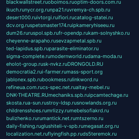
blackwallstreet.ru
oboimos.ru
optim-doors.com.ru
ikuch.ru
nycr.org.ru
npa21.ru
vremya-ch.spb.ru
desert000.ru
ivtorgi.ru
ifiori.ru
catalog-statei.ru
dcv.org.ru
spetsmaster174.ru
ipkameryhiseeu.ru
dum26.ru
ruspol.spb.ru
fr-opendp.ru
kam-solnyshko.ru
cheyenne-arapaho.ru
sevzapmetal.spb.ru
ted-lapidus.spb.ru
parasite-eliminator.ru
sigma-complete.ru
modernworld.ru
dama-moda.ru
eholot-group.ru
sk-nvkz.ru
DRONGOLD.RU
democratia2.ru
i-farmer.ru
mass-sport.org
jablonex.spb.ru
bookmess.ru
linkword.ru
refineua.com.ru
cs-spec.net.ru
altay-mebel.ru
DNK-THEATRE.RU
mechaniks.spb.ru
ipcamtechage.ru
skosta.ru
a-sun.ru
stroy-ldsp.ru
snowlands.org.ru
childrensshoes.ru
mrlizzy.ru
mebelsofiakrd.ru
bulizhenko.ru
rumantick.net.ru
mtszerno.ru
daily-fishing.ru
glushiteli-v-spb.ru
megasat.org.ru
localization.net.ru
flyingfish.pp.ru
ds5teremok.ru