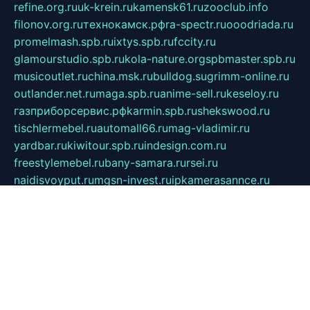
refine.org.ru
uk-krein.ru
kamensk61.ru
zooclub.info
filonov.org.ru
технокамск.рф
ra-spectr.ru
ooodriada.ru
promelmash.spb.ru
ixtys.spb.ru
fccity.ru
glamourstudio.spb.ru
kola-nature.org
spbmaster.spb.ru
musicoutlet.ru
china.msk.ru
bulldog.su
grimm-online.ru
outlander.net.ru
maga.spb.ru
anime-sell.ru
keseloy.ru
газприборсервис.рф
karmin.spb.ru
shekswood.ru
tischlermebel.ru
automall66.ru
mag-vladimir.ru
yardbar.ru
kiwitour.spb.ru
indesign.com.ru
freestylemebel.ru
bany-samara.ru
rsei.ru
naidisvoyput.ru
mgsn-invest.ru
ipkamerasannce.ru
alicante-house.ru
ibelka74.ru
cozyhouse.info
vlkargalev-studio.ru
700mb.ru
figura-ufa.ru
alina-live.ru
belarusiannews.ru
womenknow.ru
dos-vniimk.ru
sega.net.ru
dv.net.ru
phenomenonsofhistory.com
telesputnik.net.ru
wall.pp.ru
pylesosroidmi.ru
gtc-clan.ru
cligs.ru
bibikazap.ru
popova.org.ru
netwhistler.spb.ru
bellvil.ru
bonzon.ru
iss-vladik.ru