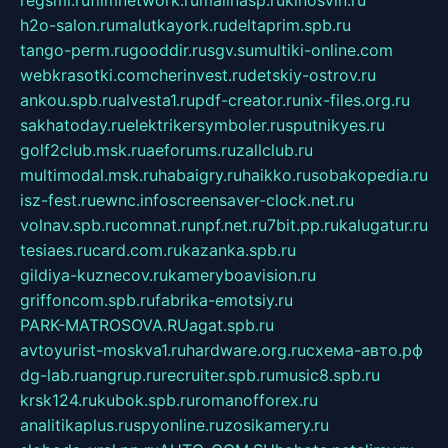
regsmi.ru
filmnetwork.ru
malinasp.ru
kinosvin.ru
h2o-salon.ru
malutkayork.ru
deltaprim.spb.ru
tango-perm.ru
gooddir.ru
sgv.su
multiki-online.com
webkrasotki.com
cherinvest.ru
detskiy-ostrov.ru
ankou.spb.ru
alvesta1.ru
pdf-creator.ru
nix-files.org.ru
sakhatoday.ru
elektrikersymboler.ru
sputnikyes.ru
golf2club.msk.ru
aeforums.ru
zallclub.ru
multimodal.msk.ru
habaigry.ru
haikko.ru
sobakopedia.ru
isz-fest.ru
ewnc.info
screensaver-clock.net.ru
volnav.spb.ru
comnat.ru
npf.net.ru
7bit.pp.ru
kalugatur.ru
tesiaes.ru
card.com.ru
kazanka.spb.ru
gildiya-kuznecov.ru
kameryboavision.ru
griffoncom.spb.ru
fabrika-emotsiy.ru
PARK-MATROSOVA.RU
agat.spb.ru
avtoyurist-moskva1.ru
hardware.org.ru
схема-авто.рф
dg-lab.ru
angrup.ru
recruiter.spb.ru
music8.spb.ru
krsk124.ru
kubok.spb.ru
romanofforex.ru
analitikaplus.ru
spyonline.ru
zosikamery.ru