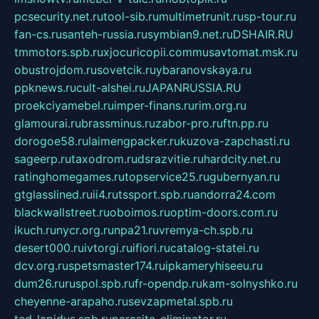
pcsecurity.net.ru
tool-sib.ru
multimetrunit.ru
sp-tour.ru
fan-cs.ru
santeh-russia.ru
symbian9.net.ru
DSHAIR.RU
tmmotors.spb.ru
xjocuricopii.com
musavtomat.msk.ru
obustrojdom.ru
sovetcik.ru
ybaranovskaya.ru
ppknews.ru
cult-alshei.ru
JAPANRUSSIA.RU
proekciyamebel.ru
imper-finans.ru
rim.org.ru
glamourai.ru
brassminus.ru
zabor-pro.ru
ftn.pp.ru
dorogoe58.ru
laimengpacker.ru
kuzova-zapchasti.ru
sageerp.ru
taxodrom.ru
dsrazvitie.ru
hardcity.net.ru
ratinghomegames.ru
topservice25.ru
gubernyan.ru
gtglasslined.ru
ii4.ru
tssport.spb.ru
andorra24.com
blackwallstreet.ru
oboimos.ru
optim-doors.com.ru
ikuch.ru
nycr.org.ru
npa21.ru
vremya-ch.spb.ru
desert000.ru
ivtorgi.ru
ifiori.ru
catalog-statei.ru
dcv.org.ru
spetsmaster174.ru
ipkameryhiseeu.ru
dum26.ru
ruspol.spb.ru
fr-opendp.ru
kam-solnyshko.ru
cheyenne-arapaho.ru
sevzapmetal.spb.ru