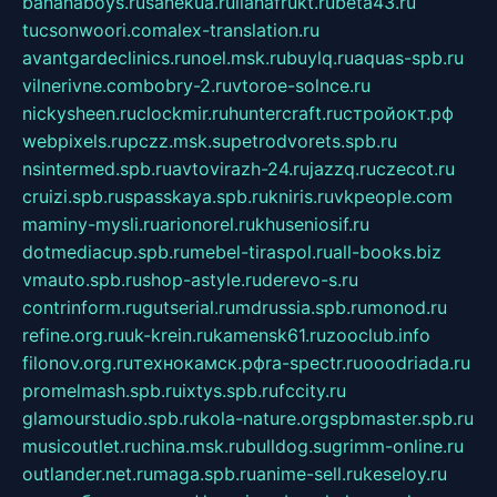
bananaboys.ru
sanekua.ru
lianafrukt.ru
beta43.ru
tucsonwoori.com
alex-translation.ru
avantgardeclinics.ru
noel.msk.ru
buylq.ru
aquas-spb.ru
vilnerivne.com
bobry-2.ru
vtoroe-solnce.ru
nickysheen.ru
clockmir.ru
huntercraft.ru
стройокт.рф
webpixels.ru
pczz.msk.su
petrodvorets.spb.ru
nsintermed.spb.ru
avtovirazh-24.ru
jazzq.ru
czecot.ru
cruizi.spb.ru
spasskaya.spb.ru
kniris.ru
vkpeople.com
maminy-mysli.ru
arionorel.ru
khuseniosif.ru
dotmediacup.spb.ru
mebel-tiraspol.ru
all-books.biz
vmauto.spb.ru
shop-astyle.ru
derevo-s.ru
contrinform.ru
gutserial.ru
mdrussia.spb.ru
monod.ru
refine.org.ru
uk-krein.ru
kamensk61.ru
zooclub.info
filonov.org.ru
технокамск.рф
ra-spectr.ru
ooodriada.ru
promelmash.spb.ru
ixtys.spb.ru
fccity.ru
glamourstudio.spb.ru
kola-nature.org
spbmaster.spb.ru
musicoutlet.ru
china.msk.ru
bulldog.su
grimm-online.ru
outlander.net.ru
maga.spb.ru
anime-sell.ru
keseloy.ru