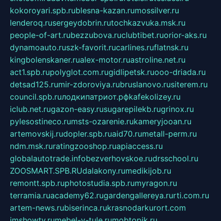
kokoroyari.spb.ru
blesna-kazan.ru
mossilver.ru
lenderoq.ru
sergeydobrin.ru
tochkazvuka.msk.ru
people-of-art.ru
bezzubova.ru
clubtibet.ru
orior-aks.ru
dynamoauto.ru
szk-favorit.ru
carlines.ru
flatnsk.ru
kingbolenskaner.ru
alex-motor.ru
astroline.net.ru
act1.spb.ru
polyglot.com.ru
gidlipetsk.ru
ooo-driada.ru
detsad125.ru
mir-zdoroviya.ru
bruslanovo.ru
siterem.ru
council.spb.ru
лодкипатриот.рф
kafekolizey.ru
iclub.net.ru
gazon-easy.ru
sugarepilekb.ru
grinox.ru
pylesostineco.ru
msts-ozarenie.ru
kameryjooan.ru
artemovskij.ru
dopler.spb.ru
aid70.ru
metall-perm.ru
ndm.msk.ru
ratingzooshop.ru
apiaccess.ru
globalautotrade.info
bezverhovskoe.ru
drsschool.ru
ZOOSMART.SPB.RU
dalakony.ru
medikijob.ru
remontt.spb.ru
photostudia.spb.ru
myragon.ru
terramia.ru
academy62.ru
gardengallereya.ru
rti.com.ru
artem-news.ru
biserinca.ru
krasnodarkurort.com
imshowtv.ru
mebel-v-tule.ru
mobtopik.ru