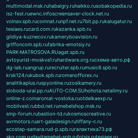
multimodal.msk.ru
habaigry.ru
haikko.ru
sobakopedia.ru
isz-fest.ru
ewnc.info
screensaver-clock.net.ru
volnav.spb.ru
comnat.ru
npf.net.ru
7bit.pp.ru
kalugatur.ru
tesiaes.ru
card.com.ru
kazanka.spb.ru
gildiya-kuznecov.ru
kameryboavision.ru
griffoncom.spb.ru
fabrika-emotsiy.ru
PARK-MATROSOVA.RU
agat.spb.ru
avtoyurist-moskva1.ru
hardware.org.ru
схема-авто.рф
dg-lab.ru
angrup.ru
recruiter.spb.ru
music8.spb.ru
krsk124.ru
kubok.spb.ru
romanofforex.ru
analitikaplus.ru
spyonline.ru
zosikamery.ru
sloboda-ural.pp.ru
AUTO-COM.SU
hohota.net
alimy.ru
online-z.com
aromat-vostoka.ru
otdelkaexp.ru
mobilvest.ru
bbd.net.ru
mebelshop.msk.ru
smp-forum.ru
bastion-td.ru
kosmoscreative.ru
avrmotors.ru
art-galadesign.ru
tiffany-c.ru
ecostep-samara.ru
d-p.spb.ru
галактика73.рф
sko.com.ru
davitamebel-spb.ru
fotsis.ru
tesiaes.ru