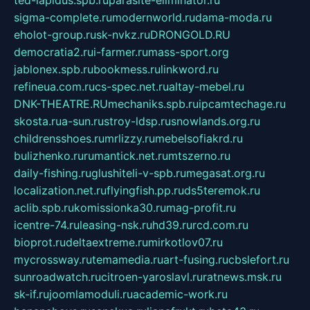
ted-lapidus.spb.ru
parasite-eliminator.ru
sigma-complete.ru
modernworld.ru
dama-moda.ru
eholot-group.ru
sk-nvkz.ru
DRONGOLD.RU
democratia2.ru
i-farmer.ru
mass-sport.org
jablonex.spb.ru
bookmess.ru
linkword.ru
refineua.com.ru
cs-spec.net.ru
altay-mebel.ru
DNK-THEATRE.RU
mechaniks.spb.ru
ipcamtechage.ru
skosta.ru
a-sun.ru
stroy-ldsp.ru
snowlands.org.ru
childrensshoes.ru
mrlizzy.ru
mebelsofiakrd.ru
bulizhenko.ru
rumantick.net.ru
mtszerno.ru
daily-fishing.ru
glushiteli-v-spb.ru
megasat.org.ru
localization.net.ru
flyingfish.pp.ru
ds5teremok.ru
aclib.spb.ru
komissionka30.ru
mag-profit.ru
icentre-74.ru
leasing-nsk.ru
hd39.ru
rcd.com.ru
bioprot.ru
deltaextreme.ru
mirkotlov07.ru
mycrossway.ru
temamedia.ru
art-fusing.ru
cbslefort.ru
sunroadwatch.ru
citroen-yaroslavl.ru
ratnews.msk.ru
sk-if.ru
joomlamoduli.ru
academic-work.ru