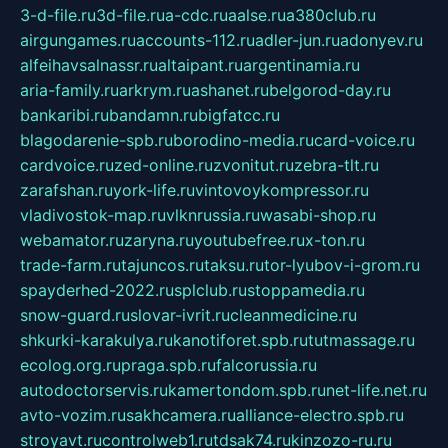
3-d-file.ru
3d-file.ru
a-cdc.ru
aalse.ru
a380club.ru
airgungames.ru
accounts-112.ru
adler-jun.ru
adonyev.ru
alfeihavsalnassr.ru
altaipant.ru
argentinamia.ru
aria-family.ru
arkrym.ru
ashanet.ru
belgorod-day.ru
bankaribi.ru
bandamn.ru
bigfatcc.ru
blagodarenie-spb.ru
borodino-media.ru
card-voice.ru
cardvoice.ru
zed-online.ru
zvonitut.ru
zebra-tlt.ru
zarafshan.ru
york-life.ru
vintovoykompressor.ru
vladivostok-map.ru
vlknrussia.ru
wasabi-shop.ru
webamator.ru
zaryna.ru
youtubefree.ru
x-ton.ru
trade-farm.ru
tajuncos.ru
taksu.ru
tor-lyubov-i-grom.ru
spayderhed-2022.ru
splclub.ru
stoppamedia.ru
snow-guard.ru
slovar-ivrit.ru
cleanmedicine.ru
shkurki-karakulya.ru
kanotiforet.spb.ru
tutmassage.ru
ecolog.org.ru
praga.spb.ru
falcorussia.ru
autodoctorservis.ru
kamertondom.spb.ru
net-life.net.ru
avto-vozim.ru
sakhcamera.ru
alliance-electro.spb.ru
stroyavt.ru
controlweb1.ru
tdsak74.ru
kinzozo-ru.ru