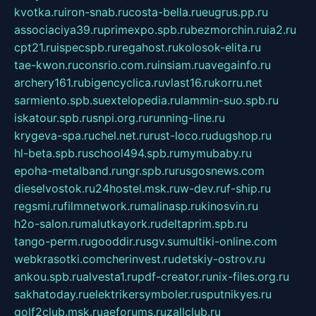
kvotka.ru
iron-snab.ru
costa-bella.ru
eugrus.pp.ru
associaciya39.ru
primexpo.spb.ru
bezmorchin.ru
ia2.ru
cpt21.ru
ispecspb.ru
regahost.ru
kolosok-elita.ru
tae-kwon.ru
consrio.com.ru
insiam.ru
avegainfo.ru
archery161.ru
bigencyclica.ru
vlast16.ru
korru.net
sarmiento.spb.su
extelopedia.ru
lammin-suo.spb.ru
iskatour.spb.ru
snpi.org.ru
running-line.ru
krygeva-spa.ru
chel.net.ru
rust-loco.ru
dugshop.ru
hl-beta.spb.ru
school494.spb.ru
mymubaby.ru
epoha-metalband.ru
ngr.spb.ru
rusgosnews.com
dieselvostok.ru
24hostel.msk.ru
w-dev.ru
f-ship.ru
regsmi.ru
filmnetwork.ru
malinasp.ru
kinosvin.ru
h2o-salon.ru
malutkayork.ru
deltaprim.spb.ru
tango-perm.ru
gooddir.ru
sgv.su
multiki-online.com
webkrasotki.com
cherinvest.ru
detskiy-ostrov.ru
ankou.spb.ru
alvesta1.ru
pdf-creator.ru
nix-files.org.ru
sakhatoday.ru
elektrikersymboler.ru
sputnikyes.ru
golf2club.msk.ru
aeforums.ru
zallclub.ru