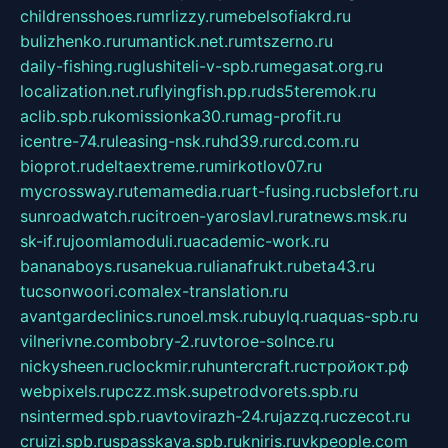
childrensshoes.ru
mrlizzy.ru
mebelsofiakrd.ru
bulizhenko.ru
rumantick.net.ru
mtszerno.ru
daily-fishing.ru
glushiteli-v-spb.ru
megasat.org.ru
localization.net.ru
flyingfish.pp.ru
ds5teremok.ru
aclib.spb.ru
komissionka30.ru
mag-profit.ru
icentre-74.ru
leasing-nsk.ru
hd39.ru
rcd.com.ru
bioprot.ru
deltaextreme.ru
mirkotlov07.ru
mycrossway.ru
temamedia.ru
art-fusing.ru
cbslefort.ru
sunroadwatch.ru
citroen-yaroslavl.ru
ratnews.msk.ru
sk-if.ru
joomlamoduli.ru
academic-work.ru
bananaboys.ru
sanekua.ru
lianafrukt.ru
beta43.ru
tucsonwoori.com
alex-translation.ru
avantgardeclinics.ru
noel.msk.ru
buylq.ru
aquas-spb.ru
vilnerivne.com
bobry-2.ru
vtoroe-solnce.ru
nickysheen.ru
clockmir.ru
huntercraft.ru
стройокт.рф
webpixels.ru
pczz.msk.su
petrodvorets.spb.ru
nsintermed.spb.ru
avtovirazh-24.ru
jazzq.ru
czecot.ru
cruizi.spb.ru
spasskaya.spb.ru
kniris.ru
vkpeople.com