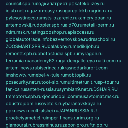
council.spb.ru
лодкипатриот.рф
kafekolizey.ru
iclub.net.ru
gazon-easy.ru
sugarepilekb.ru
grinox.ru
pylesostineco.ru
msts-ozarenie.ru
kameryjooan.ru
artemovskij.ru
dopler.spb.ru
aid70.ru
metall-perm.ru
ndm.msk.ru
ratingzooshop.ru
apiaccess.ru
globalautotrade.info
bezverhovskoe.ru
drsschool.ru
ZOOSMART.SPB.RU
dalakony.ru
medikijob.ru
remontt.spb.ru
photostudia.spb.ru
myragon.ru
terramia.ru
academy62.ru
gardengallereya.ru
rti.com.ru
artem-news.ru
biserinca.ru
krasnodarkurort.com
imshowtv.ru
mebel-v-tule.ru
mobtopik.ru
pcsecurity.net.ru
tool-sib.ru
multimetrunit.ru
sp-tour.ru
fan-cs.ru
santeh-russia.ru
symbian9.net.ru
DSHAIR.RU
tmmotors.spb.ru
xjocuricopii.com
musavtomat.msk.ru
obustrojdom.ru
sovetcik.ru
ybaranovskaya.ru
ppknews.ru
cult-alshei.ru
JAPANRUSSIA.RU
proekciyamebel.ru
imper-finans.ru
rim.org.ru
glamourai.ru
brassminus.ru
zabor-pro.ru
ftn.pp.ru