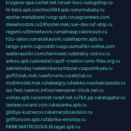
krygeva-spa.ru
chel.net.ru
rust-loco.ru
dugshop.ru
hl-beta.spb.ru
school494.spb.ru
mymubaby.ru
epoha-metalband.ru
ngr.spb.ru
rusgosnews.com
dieselvostok.ru
24hostel.msk.ru
w-dev.ru
f-ship.ru
regsmi.ru
filmnetwork.ru
malinasp.ru
kinosvin.ru
h2o-salon.ru
malutkayork.ru
deltaprim.spb.ru
tango-perm.ru
gooddir.ru
sgv.su
multiki-online.com
webkrasotki.com
cherinvest.ru
detskiy-ostrov.ru
ankou.spb.ru
alvesta1.ru
pdf-creator.ru
nix-files.org.ru
sakhatoday.ru
elektrikersymboler.ru
sputnikyes.ru
golf2club.msk.ru
aeforums.ru
zallclub.ru
multimodal.msk.ru
habaigry.ru
haikko.ru
sobakopedia.ru
isz-fest.ru
ewnc.info
screensaver-clock.net.ru
volnav.spb.ru
comnat.ru
npf.net.ru
7bit.pp.ru
kalugatur.ru
tesiaes.ru
card.com.ru
kazanka.spb.ru
gildiya-kuznecov.ru
kameryboavision.ru
griffoncom.spb.ru
fabrika-emotsiy.ru
PARK-MATROSOVA.RU
agat.spb.ru