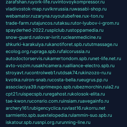
zarafshan.ru
york-life.ru
vintovoykompressor.ru
vladivostok-map.ru
vlknrussia.ru
wasabi-shop.ru
webamator.ru
zaryna.ru
youtubefree.ru
x-ton.ru
trade-farm.ru
tajuncos.ru
taksu.ru
tor-lyubov-i-grom.ru
spayderhed-2022.ru
splclub.ru
stoppamedia.ru
snow-guard.ru
slovar-ivrit.ru
cleanmedicine.ru
shkurki-karakulya.ru
kanotiforet.spb.ru
tutmassage.ru
ecolog.org.ru
praga.spb.ru
falcorussia.ru
autodoctorservis.ru
kamertondom.spb.ru
net-life.net.ru
avto-vozim.ru
sakhcamera.ru
alliance-electro.spb.ru
stroyavt.ru
controlweb1.ru
tdsak74.ru
kinzozo-ru.ru
kvotka.ru
iron-snab.ru
costa-bella.ru
eugrus.pp.ru
associaciya39.ru
primexpo.spb.ru
bezmorchin.ru
ia2.ru
cpt21.ru
ispecspb.ru
regahost.ru
kolosok-elita.ru
tae-kwon.ru
consrio.com.ru
insiam.ru
avegainfo.ru
archery161.ru
bigencyclica.ru
vlast16.ru
korru.net
sarmiento.spb.su
extelopedia.ru
lammin-suo.spb.ru
iskatour.spb.ru
snpi.org.ru
running-line.ru