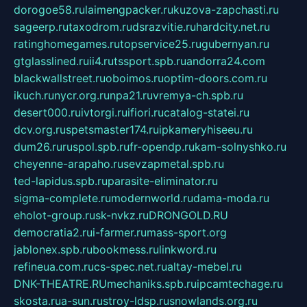
dorogoe58.ru
laimengpacker.ru
kuzova-zapchasti.ru
sageerp.ru
taxodrom.ru
dsrazvitie.ru
hardcity.net.ru
ratinghomegames.ru
topservice25.ru
gubernyan.ru
gtglasslined.ru
ii4.ru
tssport.spb.ru
andorra24.com
blackwallstreet.ru
oboimos.ru
optim-doors.com.ru
ikuch.ru
nycr.org.ru
npa21.ru
vremya-ch.spb.ru
desert000.ru
ivtorgi.ru
ifiori.ru
catalog-statei.ru
dcv.org.ru
spetsmaster174.ru
ipkameryhiseeu.ru
dum26.ru
ruspol.spb.ru
fr-opendp.ru
kam-solnyshko.ru
cheyenne-arapaho.ru
sevzapmetal.spb.ru
ted-lapidus.spb.ru
parasite-eliminator.ru
sigma-complete.ru
modernworld.ru
dama-moda.ru
eholot-group.ru
sk-nvkz.ru
DRONGOLD.RU
democratia2.ru
i-farmer.ru
mass-sport.org
jablonex.spb.ru
bookmess.ru
linkword.ru
refineua.com.ru
cs-spec.net.ru
altay-mebel.ru
DNK-THEATRE.RU
mechaniks.spb.ru
ipcamtechage.ru
skosta.ru
a-sun.ru
stroy-ldsp.ru
snowlands.org.ru