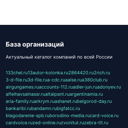
База организаций
Актуальный каталог компаний по всей России
133chel.ru
13autor-kolonka.ru
2864420.ru
2rich.ru
3-d-file.ru
3d-file.ru
a-cdc.ru
aalse.ru
a380club.ru
airgungames.ru
accounts-112.ru
adler-jun.ru
adonyev.ru
alfeihavsalnassr.ru
altaipant.ru
argentinamia.ru
aria-family.ru
arkrym.ru
ashanet.ru
belgorod-day.ru
bankaribi.ru
bandamn.ru
bigfatcc.ru
blagodarenie-spb.ru
borodino-media.ru
card-voice.ru
cardvoice.ru
zed-online.ru
zvonitut.ru
zebra-tlt.ru