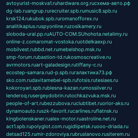
avtoyurist-moskva1.ru
hardware.org.ru
схема-авто.рф
dg-lab.ru
angrup.ru
recruiter.spb.ru
music8.spb.ru
krsk124.ru
kubok.spb.ru
romanofforex.ru
analitikaplus.ru
spyonline.ru
zosikamery.ru
sloboda-ural.pp.ru
AUTO-COM.SU
hohota.net
alimy.ru
online-z.com
aromat-vostoka.ru
otdelkaexp.ru
mobilvest.ru
bbd.net.ru
mebelshop.msk.ru
smp-forum.ru
bastion-td.ru
kosmoscreative.ru
avrmotors.ru
art-galadesign.ru
tiffany-c.ru
ecostep-samara.ru
d-p.spb.ru
галактика73.рф
sko.com.ru
davitamebel-spb.ru
fotsis.ru
tesiaes.ru
kokoroyari.spb.ru
blesna-kazan.ru
mossilver.ru
lenderoq.ru
sergeydobrin.ru
tochkazvuka.msk.ru
people-of-art.ru
bezzubova.ru
clubtibet.ru
orior-aks.ru
dynamoauto.ru
szk-favorit.ru
carlines.ru
flatnsk.ru
kingbolenskaner.ru
alex-motor.ru
astroline.net.ru
act1.spb.ru
polyglot.com.ru
gidlipetsk.ru
ooo-driada.ru
detsad125.ru
mir-zdoroviya.ru
bruslanovo.ru
siterem.ru