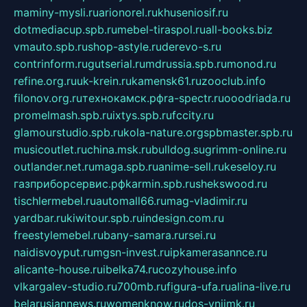
maminy-mysli.ru
arionorel.ru
khuseniosif.ru
dotmediacup.spb.ru
mebel-tiraspol.ru
all-books.biz
vmauto.spb.ru
shop-astyle.ru
derevo-s.ru
contrinform.ru
gutserial.ru
mdrussia.spb.ru
monod.ru
refine.org.ru
uk-krein.ru
kamensk61.ru
zooclub.info
filonov.org.ru
технокамск.рф
ra-spectr.ru
ooodriada.ru
promelmash.spb.ru
ixtys.spb.ru
fccity.ru
glamourstudio.spb.ru
kola-nature.org
spbmaster.spb.ru
musicoutlet.ru
china.msk.ru
bulldog.su
grimm-online.ru
outlander.net.ru
maga.spb.ru
anime-sell.ru
keseloy.ru
газприборсервис.рф
karmin.spb.ru
shekswood.ru
tischlermebel.ru
automall66.ru
mag-vladimir.ru
yardbar.ru
kiwitour.spb.ru
indesign.com.ru
freestylemebel.ru
bany-samara.ru
rsei.ru
naidisvoyput.ru
mgsn-invest.ru
ipkamerasannce.ru
alicante-house.ru
ibelka74.ru
cozyhouse.info
vlkargalev-studio.ru
700mb.ru
figura-ufa.ru
alina-live.ru
belarusiannews.ru
womenknow.ru
dos-vniimk.ru