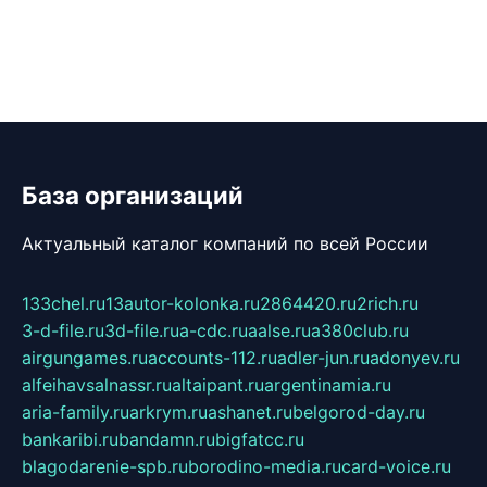
База организаций
Актуальный каталог компаний по всей России
133chel.ru
13autor-kolonka.ru
2864420.ru
2rich.ru
3-d-file.ru
3d-file.ru
a-cdc.ru
aalse.ru
a380club.ru
airgungames.ru
accounts-112.ru
adler-jun.ru
adonyev.ru
alfeihavsalnassr.ru
altaipant.ru
argentinamia.ru
aria-family.ru
arkrym.ru
ashanet.ru
belgorod-day.ru
bankaribi.ru
bandamn.ru
bigfatcc.ru
blagodarenie-spb.ru
borodino-media.ru
card-voice.ru