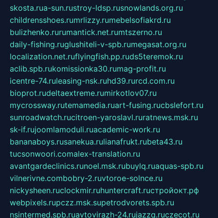
skosta.ru
a-sun.ru
stroy-ldsp.ru
snowlands.org.ru
childrensshoes.ru
mrlizzy.ru
mebelsofiakrd.ru
bulizhenko.ru
rumantick.net.ru
mtszerno.ru
daily-fishing.ru
glushiteli-v-spb.ru
megasat.org.ru
localization.net.ru
flyingfish.pp.ru
ds5teremok.ru
aclib.spb.ru
komissionka30.ru
mag-profit.ru
icentre-74.ru
leasing-nsk.ru
hd39.ru
rcd.com.ru
bioprot.ru
deltaextreme.ru
mirkotlov07.ru
mycrossway.ru
temamedia.ru
art-fusing.ru
cbslefort.ru
sunroadwatch.ru
citroen-yaroslavl.ru
ratnews.msk.ru
sk-if.ru
joomlamoduli.ru
academic-work.ru
bananaboys.ru
sanekua.ru
lianafrukt.ru
beta43.ru
tucsonwoori.com
alex-translation.ru
avantgardeclinics.ru
noel.msk.ru
buylq.ru
aquas-spb.ru
vilnerivne.com
bobry-2.ru
vtoroe-solnce.ru
nickysheen.ru
clockmir.ru
huntercraft.ru
стройокт.рф
webpixels.ru
pczz.msk.su
petrodvorets.spb.ru
nsintermed.spb.ru
avtovirazh-24.ru
jazzq.ru
czecot.ru