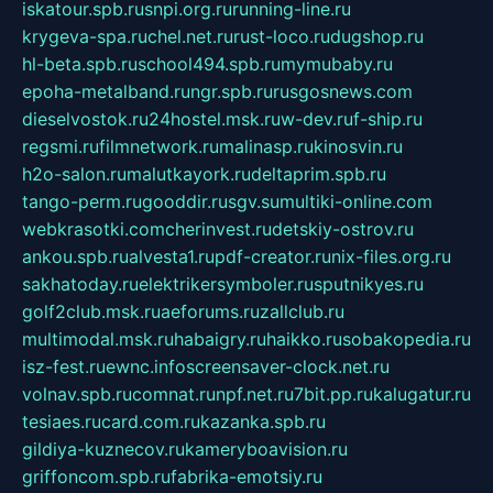
iskatour.spb.ru
snpi.org.ru
running-line.ru
krygeva-spa.ru
chel.net.ru
rust-loco.ru
dugshop.ru
hl-beta.spb.ru
school494.spb.ru
mymubaby.ru
epoha-metalband.ru
ngr.spb.ru
rusgosnews.com
dieselvostok.ru
24hostel.msk.ru
w-dev.ru
f-ship.ru
regsmi.ru
filmnetwork.ru
malinasp.ru
kinosvin.ru
h2o-salon.ru
malutkayork.ru
deltaprim.spb.ru
tango-perm.ru
gooddir.ru
sgv.su
multiki-online.com
webkrasotki.com
cherinvest.ru
detskiy-ostrov.ru
ankou.spb.ru
alvesta1.ru
pdf-creator.ru
nix-files.org.ru
sakhatoday.ru
elektrikersymboler.ru
sputnikyes.ru
golf2club.msk.ru
aeforums.ru
zallclub.ru
multimodal.msk.ru
habaigry.ru
haikko.ru
sobakopedia.ru
isz-fest.ru
ewnc.info
screensaver-clock.net.ru
volnav.spb.ru
comnat.ru
npf.net.ru
7bit.pp.ru
kalugatur.ru
tesiaes.ru
card.com.ru
kazanka.spb.ru
gildiya-kuznecov.ru
kameryboavision.ru
griffoncom.spb.ru
fabrika-emotsiy.ru