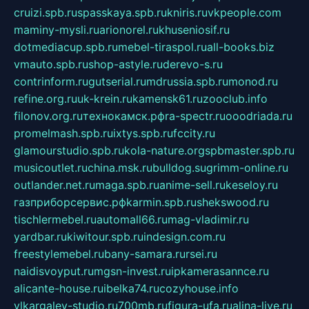
cruizi.spb.ru
spasskaya.spb.ru
kniris.ru
vkpeople.com
maminy-mysli.ru
arionorel.ru
khuseniosif.ru
dotmediacup.spb.ru
mebel-tiraspol.ru
all-books.biz
vmauto.spb.ru
shop-astyle.ru
derevo-s.ru
contrinform.ru
gutserial.ru
mdrussia.spb.ru
monod.ru
refine.org.ru
uk-krein.ru
kamensk61.ru
zooclub.info
filonov.org.ru
технокамск.рф
ra-spectr.ru
ooodriada.ru
promelmash.spb.ru
ixtys.spb.ru
fccity.ru
glamourstudio.spb.ru
kola-nature.org
spbmaster.spb.ru
musicoutlet.ru
china.msk.ru
bulldog.su
grimm-online.ru
outlander.net.ru
maga.spb.ru
anime-sell.ru
keseloy.ru
газприборсервис.рф
karmin.spb.ru
shekswood.ru
tischlermebel.ru
automall66.ru
mag-vladimir.ru
yardbar.ru
kiwitour.spb.ru
indesign.com.ru
freestylemebel.ru
bany-samara.ru
rsei.ru
naidisvoyput.ru
mgsn-invest.ru
ipkamerasannce.ru
alicante-house.ru
ibelka74.ru
cozyhouse.info
vlkargalev-studio.ru
700mb.ru
figura-ufa.ru
alina-live.ru