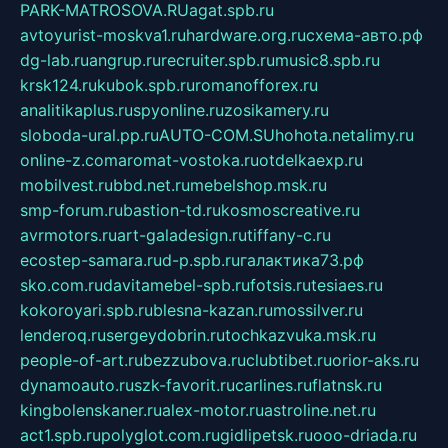
PARK-MATROSOVA.RU
agat.spb.ru
avtoyurist-moskva1.ru
hardware.org.ru
схема-авто.рф
dg-lab.ru
angrup.ru
recruiter.spb.ru
music8.spb.ru
krsk124.ru
kubok.spb.ru
romanofforex.ru
analitikaplus.ru
spyonline.ru
zosikamery.ru
sloboda-ural.pp.ru
AUTO-COM.SU
hohota.net
alimy.ru
online-z.com
aromat-vostoka.ru
otdelkaexp.ru
mobilvest.ru
bbd.net.ru
mebelshop.msk.ru
smp-forum.ru
bastion-td.ru
kosmoscreative.ru
avrmotors.ru
art-galadesign.ru
tiffany-c.ru
ecostep-samara.ru
d-p.spb.ru
галактика73.рф
sko.com.ru
davitamebel-spb.ru
fotsis.ru
tesiaes.ru
kokoroyari.spb.ru
blesna-kazan.ru
mossilver.ru
lenderoq.ru
sergeydobrin.ru
tochkazvuka.msk.ru
people-of-art.ru
bezzubova.ru
clubtibet.ru
orior-aks.ru
dynamoauto.ru
szk-favorit.ru
carlines.ru
flatnsk.ru
kingbolenskaner.ru
alex-motor.ru
astroline.net.ru
act1.spb.ru
polyglot.com.ru
gidlipetsk.ru
ooo-driada.ru