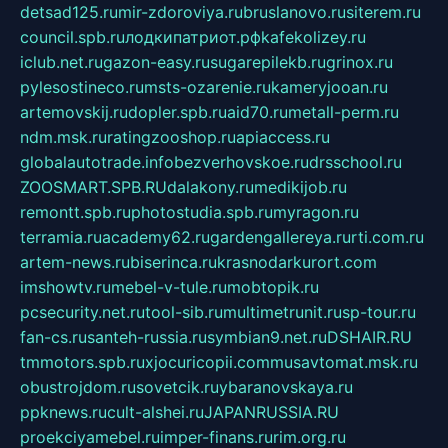
detsad125.ru
mir-zdoroviya.ru
bruslanovo.ru
siterem.ru
council.spb.ru
лодкипатриот.рф
kafekolizey.ru
iclub.net.ru
gazon-easy.ru
sugarepilekb.ru
grinox.ru
pylesostineco.ru
msts-ozarenie.ru
kameryjooan.ru
artemovskij.ru
dopler.spb.ru
aid70.ru
metall-perm.ru
ndm.msk.ru
ratingzooshop.ru
apiaccess.ru
globalautotrade.info
bezverhovskoe.ru
drsschool.ru
ZOOSMART.SPB.RU
dalakony.ru
medikijob.ru
remontt.spb.ru
photostudia.spb.ru
myragon.ru
terramia.ru
academy62.ru
gardengallereya.ru
rti.com.ru
artem-news.ru
biserinca.ru
krasnodarkurort.com
imshowtv.ru
mebel-v-tule.ru
mobtopik.ru
pcsecurity.net.ru
tool-sib.ru
multimetrunit.ru
sp-tour.ru
fan-cs.ru
santeh-russia.ru
symbian9.net.ru
DSHAIR.RU
tmmotors.spb.ru
xjocuricopii.com
musavtomat.msk.ru
obustrojdom.ru
sovetcik.ru
ybaranovskaya.ru
ppknews.ru
cult-alshei.ru
JAPANRUSSIA.RU
proekciyamebel.ru
imper-finans.ru
rim.org.ru