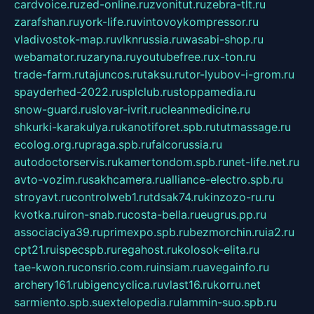
cardvoice.ru
zed-online.ru
zvonitut.ru
zebra-tlt.ru
zarafshan.ru
york-life.ru
vintovoykompressor.ru
vladivostok-map.ru
vlknrussia.ru
wasabi-shop.ru
webamator.ru
zaryna.ru
youtubefree.ru
x-ton.ru
trade-farm.ru
tajuncos.ru
taksu.ru
tor-lyubov-i-grom.ru
spayderhed-2022.ru
splclub.ru
stoppamedia.ru
snow-guard.ru
slovar-ivrit.ru
cleanmedicine.ru
shkurki-karakulya.ru
kanotiforet.spb.ru
tutmassage.ru
ecolog.org.ru
praga.spb.ru
falcorussia.ru
autodoctorservis.ru
kamertondom.spb.ru
net-life.net.ru
avto-vozim.ru
sakhcamera.ru
alliance-electro.spb.ru
stroyavt.ru
controlweb1.ru
tdsak74.ru
kinzozo-ru.ru
kvotka.ru
iron-snab.ru
costa-bella.ru
eugrus.pp.ru
associaciya39.ru
primexpo.spb.ru
bezmorchin.ru
ia2.ru
cpt21.ru
ispecspb.ru
regahost.ru
kolosok-elita.ru
tae-kwon.ru
consrio.com.ru
insiam.ru
avegainfo.ru
archery161.ru
bigencyclica.ru
vlast16.ru
korru.net
sarmiento.spb.su
extelopedia.ru
lammin-suo.spb.ru