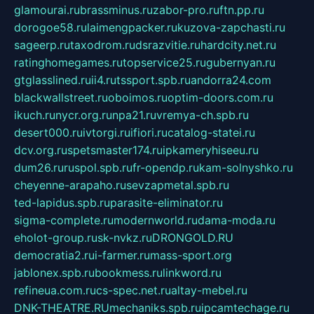
glamourai.ru
brassminus.ru
zabor-pro.ru
ftn.pp.ru
dorogoe58.ru
laimengpacker.ru
kuzova-zapchasti.ru
sageerp.ru
taxodrom.ru
dsrazvitie.ru
hardcity.net.ru
ratinghomegames.ru
topservice25.ru
gubernyan.ru
gtglasslined.ru
ii4.ru
tssport.spb.ru
andorra24.com
blackwallstreet.ru
oboimos.ru
optim-doors.com.ru
ikuch.ru
nycr.org.ru
npa21.ru
vremya-ch.spb.ru
desert000.ru
ivtorgi.ru
ifiori.ru
catalog-statei.ru
dcv.org.ru
spetsmaster174.ru
ipkameryhiseeu.ru
dum26.ru
ruspol.spb.ru
fr-opendp.ru
kam-solnyshko.ru
cheyenne-arapaho.ru
sevzapmetal.spb.ru
ted-lapidus.spb.ru
parasite-eliminator.ru
sigma-complete.ru
modernworld.ru
dama-moda.ru
eholot-group.ru
sk-nvkz.ru
DRONGOLD.RU
democratia2.ru
i-farmer.ru
mass-sport.org
jablonex.spb.ru
bookmess.ru
linkword.ru
refineua.com.ru
cs-spec.net.ru
altay-mebel.ru
DNK-THEATRE.RU
mechaniks.spb.ru
ipcamtechage.ru