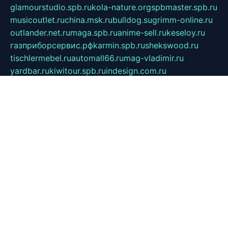
glamourstudio.spb.ru
kola-nature.org
spbmaster.spb.ru
musicoutlet.ru
china.msk.ru
bulldog.su
grimm-online.ru
outlander.net.ru
maga.spb.ru
anime-sell.ru
keseloy.ru
газприборсервис.рф
karmin.spb.ru
shekswood.ru
tischlermebel.ru
automall66.ru
mag-vladimir.ru
yardbar.ru
kiwitour.spb.ru
indesign.com.ru
freestylemebel.ru
bany-samara.ru
rsei.ru
naidisvoyput.ru
mgsn-invest.ru
ipkamerasannce.ru
alicante-house.ru
ibelka74.ru
cozyhouse.info
vlkargalev-studio.ru
700mb.ru
figura-ufa.ru
alina-live.ru
belarusiannews.ru
womenknow.ru
dos-vniimk.ru
sega.net.ru
dv.net.ru
phenomenonsofhistory.com
telesputnik.net.ru
wall.pp.ru
pylesosroidmi.ru
gtc-clan.ru
cligs.ru
bibikazap.ru
popova.org.ru
netwhistler.spb.ru
bellvil.ru
bonzon.ru
iss-vladik.ru
defiparis.net.ru
las-gryzas.ru
amku.ru
electednews.spb.ru
feather.org.ru
spar72.ru
tankiigri.ru
dominus.com.ru
ibtree.ru
sanykool.pp.ru
unixlib.org.ru