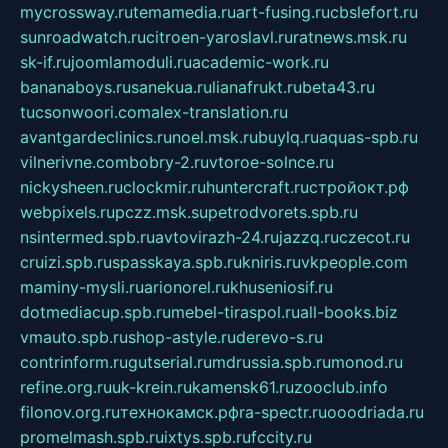
mycrossway.ru
temamedia.ru
art-fusing.ru
cbslefort.ru
sunroadwatch.ru
citroen-yaroslavl.ru
ratnews.msk.ru
sk-if.ru
joomlamoduli.ru
academic-work.ru
bananaboys.ru
sanekua.ru
lianafrukt.ru
beta43.ru
tucsonwoori.com
alex-translation.ru
avantgardeclinics.ru
noel.msk.ru
buylq.ru
aquas-spb.ru
vilnerivne.com
bobry-2.ru
vtoroe-solnce.ru
nickysheen.ru
clockmir.ru
huntercraft.ru
стройокт.рф
webpixels.ru
pczz.msk.su
petrodvorets.spb.ru
nsintermed.spb.ru
avtovirazh-24.ru
jazzq.ru
czecot.ru
cruizi.spb.ru
spasskaya.spb.ru
kniris.ru
vkpeople.com
maminy-mysli.ru
arionorel.ru
khuseniosif.ru
dotmediacup.spb.ru
mebel-tiraspol.ru
all-books.biz
vmauto.spb.ru
shop-astyle.ru
derevo-s.ru
contrinform.ru
gutserial.ru
mdrussia.spb.ru
monod.ru
refine.org.ru
uk-krein.ru
kamensk61.ru
zooclub.info
filonov.org.ru
технокамск.рф
ra-spectr.ru
ooodriada.ru
promelmash.spb.ru
ixtys.spb.ru
fccity.ru