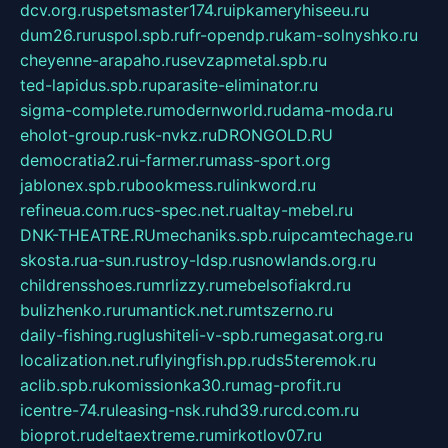
dcv.org.ru
spetsmaster174.ru
ipkameryhiseeu.ru
dum26.ru
ruspol.spb.ru
fr-opendp.ru
kam-solnyshko.ru
cheyenne-arapaho.ru
sevzapmetal.spb.ru
ted-lapidus.spb.ru
parasite-eliminator.ru
sigma-complete.ru
modernworld.ru
dama-moda.ru
eholot-group.ru
sk-nvkz.ru
DRONGOLD.RU
democratia2.ru
i-farmer.ru
mass-sport.org
jablonex.spb.ru
bookmess.ru
linkword.ru
refineua.com.ru
cs-spec.net.ru
altay-mebel.ru
DNK-THEATRE.RU
mechaniks.spb.ru
ipcamtechage.ru
skosta.ru
a-sun.ru
stroy-ldsp.ru
snowlands.org.ru
childrensshoes.ru
mrlizzy.ru
mebelsofiakrd.ru
bulizhenko.ru
rumantick.net.ru
mtszerno.ru
daily-fishing.ru
glushiteli-v-spb.ru
megasat.org.ru
localization.net.ru
flyingfish.pp.ru
ds5teremok.ru
aclib.spb.ru
komissionka30.ru
mag-profit.ru
icentre-74.ru
leasing-nsk.ru
hd39.ru
rcd.com.ru
bioprot.ru
deltaextreme.ru
mirkotlov07.ru