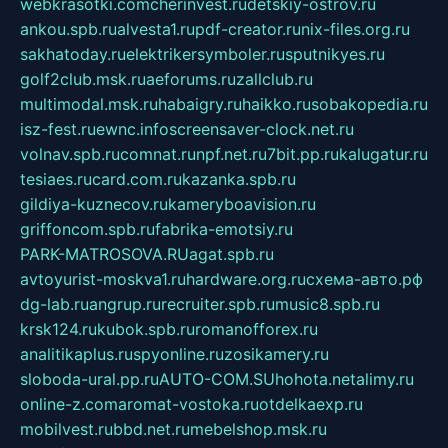
webkrasotki.com
cherinvest.ru
detskiy-ostrov.ru
ankou.spb.ru
alvesta1.ru
pdf-creator.ru
nix-files.org.ru
sakhatoday.ru
elektrikersymboler.ru
sputnikyes.ru
golf2club.msk.ru
aeforums.ru
zallclub.ru
multimodal.msk.ru
habaigry.ru
haikko.ru
sobakopedia.ru
isz-fest.ru
ewnc.info
screensaver-clock.net.ru
volnav.spb.ru
comnat.ru
npf.net.ru
7bit.pp.ru
kalugatur.ru
tesiaes.ru
card.com.ru
kazanka.spb.ru
gildiya-kuznecov.ru
kameryboavision.ru
griffoncom.spb.ru
fabrika-emotsiy.ru
PARK-MATROSOVA.RU
agat.spb.ru
avtoyurist-moskva1.ru
hardware.org.ru
схема-авто.рф
dg-lab.ru
angrup.ru
recruiter.spb.ru
music8.spb.ru
krsk124.ru
kubok.spb.ru
romanofforex.ru
analitikaplus.ru
spyonline.ru
zosikamery.ru
sloboda-ural.pp.ru
AUTO-COM.SU
hohota.net
alimy.ru
online-z.com
aromat-vostoka.ru
otdelkaexp.ru
mobilvest.ru
bbd.net.ru
mebelshop.msk.ru