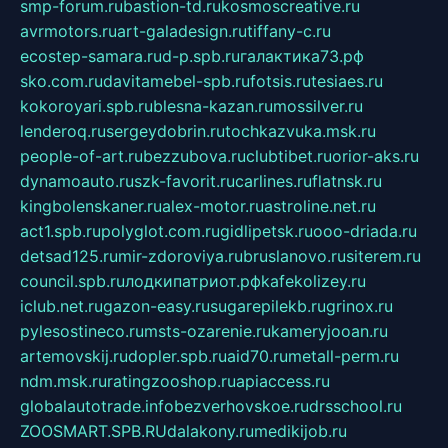
smp-forum.ru
bastion-td.ru
kosmoscreative.ru
avrmotors.ru
art-galadesign.ru
tiffany-c.ru
ecostep-samara.ru
d-p.spb.ru
галактика73.рф
sko.com.ru
davitamebel-spb.ru
fotsis.ru
tesiaes.ru
kokoroyari.spb.ru
blesna-kazan.ru
mossilver.ru
lenderoq.ru
sergeydobrin.ru
tochkazvuka.msk.ru
people-of-art.ru
bezzubova.ru
clubtibet.ru
orior-aks.ru
dynamoauto.ru
szk-favorit.ru
carlines.ru
flatnsk.ru
kingbolenskaner.ru
alex-motor.ru
astroline.net.ru
act1.spb.ru
polyglot.com.ru
gidlipetsk.ru
ooo-driada.ru
detsad125.ru
mir-zdoroviya.ru
bruslanovo.ru
siterem.ru
council.spb.ru
лодкипатриот.рф
kafekolizey.ru
iclub.net.ru
gazon-easy.ru
sugarepilekb.ru
grinox.ru
pylesostineco.ru
msts-ozarenie.ru
kameryjooan.ru
artemovskij.ru
dopler.spb.ru
aid70.ru
metall-perm.ru
ndm.msk.ru
ratingzooshop.ru
apiaccess.ru
globalautotrade.info
bezverhovskoe.ru
drsschool.ru
ZOOSMART.SPB.RU
dalakony.ru
medikijob.ru