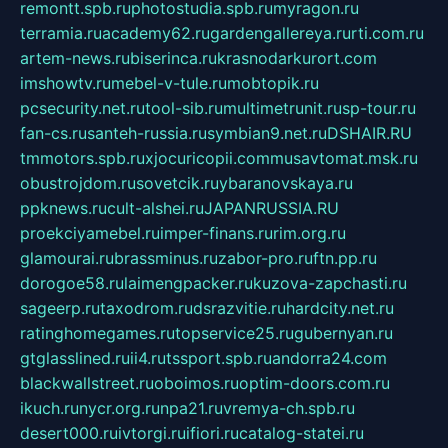
remontt.spb.ru
photostudia.spb.ru
myragon.ru
terramia.ru
academy62.ru
gardengallereya.ru
rti.com.ru
artem-news.ru
biserinca.ru
krasnodarkurort.com
imshowtv.ru
mebel-v-tule.ru
mobtopik.ru
pcsecurity.net.ru
tool-sib.ru
multimetrunit.ru
sp-tour.ru
fan-cs.ru
santeh-russia.ru
symbian9.net.ru
DSHAIR.RU
tmmotors.spb.ru
xjocuricopii.com
musavtomat.msk.ru
obustrojdom.ru
sovetcik.ru
ybaranovskaya.ru
ppknews.ru
cult-alshei.ru
JAPANRUSSIA.RU
proekciyamebel.ru
imper-finans.ru
rim.org.ru
glamourai.ru
brassminus.ru
zabor-pro.ru
ftn.pp.ru
dorogoe58.ru
laimengpacker.ru
kuzova-zapchasti.ru
sageerp.ru
taxodrom.ru
dsrazvitie.ru
hardcity.net.ru
ratinghomegames.ru
topservice25.ru
gubernyan.ru
gtglasslined.ru
ii4.ru
tssport.spb.ru
andorra24.com
blackwallstreet.ru
oboimos.ru
optim-doors.com.ru
ikuch.ru
nycr.org.ru
npa21.ru
vremya-ch.spb.ru
desert000.ru
ivtorgi.ru
ifiori.ru
catalog-statei.ru