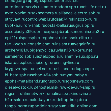
ecolog.org.ru
praga.spb.ru
falcorussia.ru
autodoctorservis.ru
kamertondom.spb.ru
net-life.net.ru
avto-vozim.ru
sakhcamera.ru
alliance-electro.spb.ru
stroyavt.ru
controlweb1.ru
tdsak74.ru
kinzozo-ru.ru
kvotka.ru
iron-snab.ru
costa-bella.ru
eugrus.pp.ru
associaciya39.ru
primexpo.spb.ru
bezmorchin.ru
ia2.ru
cpt21.ru
ispecspb.ru
regahost.ru
kolosok-elita.ru
tae-kwon.ru
consrio.com.ru
insiam.ru
avegainfo.ru
archery161.ru
bigencyclica.ru
vlast16.ru
korru.net
sarmiento.spb.su
extelopedia.ru
lammin-suo.spb.ru
iskatour.spb.ru
snpi.org.ru
running-line.ru
krygeva-spa.ru
chel.net.ru
rust-loco.ru
dugshop.ru
hl-beta.spb.ru
school494.spb.ru
mymubaby.ru
epoha-metalband.ru
ngr.spb.ru
rusgosnews.com
dieselvostok.ru
24hostel.msk.ru
w-dev.ru
f-ship.ru
regsmi.ru
filmnetwork.ru
malinasp.ru
kinosvin.ru
h2o-salon.ru
malutkayork.ru
deltaprim.spb.ru
tango-perm.ru
gooddir.ru
sgv.su
multiki-online.com