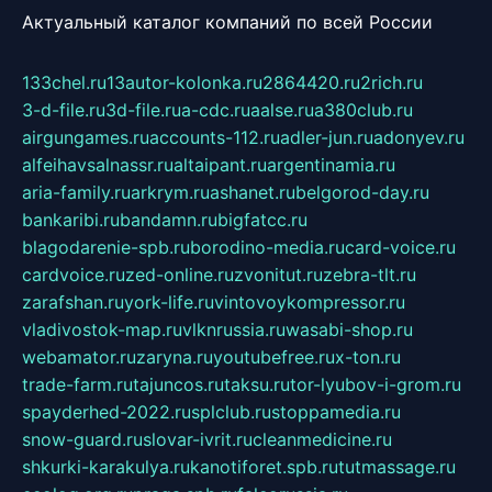
Актуальный каталог компаний по всей России
133chel.ru
13autor-kolonka.ru
2864420.ru
2rich.ru
3-d-file.ru
3d-file.ru
a-cdc.ru
aalse.ru
a380club.ru
airgungames.ru
accounts-112.ru
adler-jun.ru
adonyev.ru
alfeihavsalnassr.ru
altaipant.ru
argentinamia.ru
aria-family.ru
arkrym.ru
ashanet.ru
belgorod-day.ru
bankaribi.ru
bandamn.ru
bigfatcc.ru
blagodarenie-spb.ru
borodino-media.ru
card-voice.ru
cardvoice.ru
zed-online.ru
zvonitut.ru
zebra-tlt.ru
zarafshan.ru
york-life.ru
vintovoykompressor.ru
vladivostok-map.ru
vlknrussia.ru
wasabi-shop.ru
webamator.ru
zaryna.ru
youtubefree.ru
x-ton.ru
trade-farm.ru
tajuncos.ru
taksu.ru
tor-lyubov-i-grom.ru
spayderhed-2022.ru
splclub.ru
stoppamedia.ru
snow-guard.ru
slovar-ivrit.ru
cleanmedicine.ru
shkurki-karakulya.ru
kanotiforet.spb.ru
tutmassage.ru