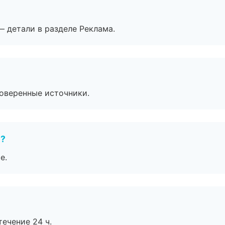
— детали в разделе Реклама.
роверенные источники.
е?
е.
течение 24 ч.