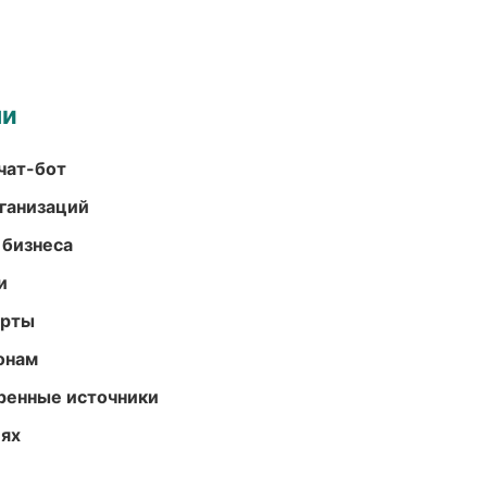
ми
чат-бот
ганизаций
 бизнеса
и
арты
онам
еренные источники
иях