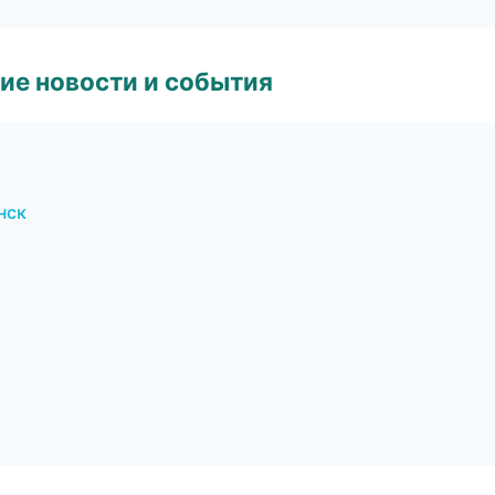
ие новости и события
нск