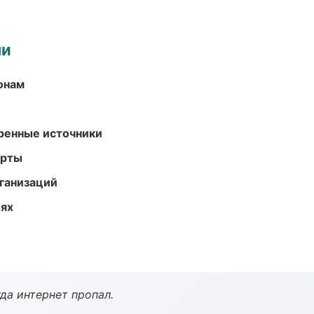
ми
онам
еренные источники
арты
ганизаций
иях
да интернет пропал.