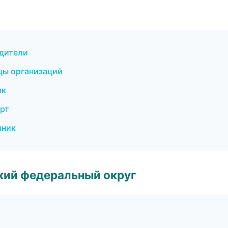
одители
цы организаций
ик
орт
чник
ский федеральный округ