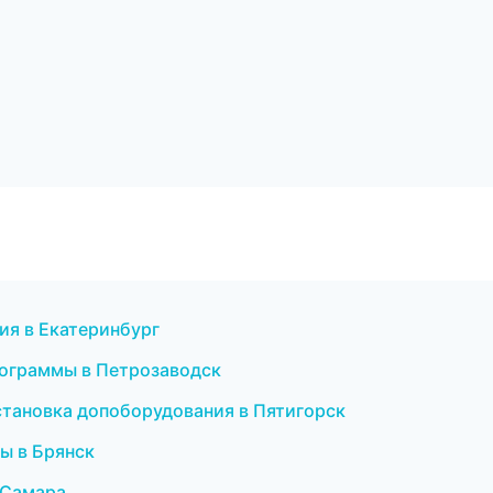
ия в Екатеринбург
рограммы в Петрозаводск
 установка допоборудования в Пятигорск
ы в Брянск
в Самара