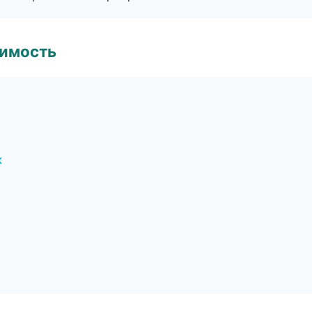
имость
к