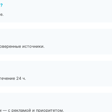
е?
е.
роверенные источники.
течение 24 ч.
м — с рекламой и приоритетом.