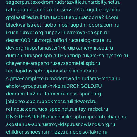
sageerp.ru
taxodrom.ru
dsrazvitie.ru
hardcity.net.ru
ratinghomegames.ru
topservice25.ru
gubernyan.ru
gtglasslined.ru
ii4.ru
tssport.spb.ru
andorra24.com
blackwallstreet.ru
oboimos.ru
optim-doors.com.ru
ikuch.ru
nycr.org.ru
npa21.ru
vremya-ch.spb.ru
desert000.ru
ivtorgi.ru
ifiori.ru
catalog-statei.ru
dcv.org.ru
spetsmaster174.ru
ipkameryhiseeu.ru
dum26.ru
ruspol.spb.ru
fr-opendp.ru
kam-solnyshko.ru
cheyenne-arapaho.ru
sevzapmetal.spb.ru
ted-lapidus.spb.ru
parasite-eliminator.ru
sigma-complete.ru
modernworld.ru
dama-moda.ru
eholot-group.ru
sk-nvkz.ru
DRONGOLD.RU
democratia2.ru
i-farmer.ru
mass-sport.org
jablonex.spb.ru
bookmess.ru
linkword.ru
refineua.com.ru
cs-spec.net.ru
altay-mebel.ru
DNK-THEATRE.RU
mechaniks.spb.ru
ipcamtechage.ru
skosta.ru
a-sun.ru
stroy-ldsp.ru
snowlands.org.ru
childrensshoes.ru
mrlizzy.ru
mebelsofiakrd.ru