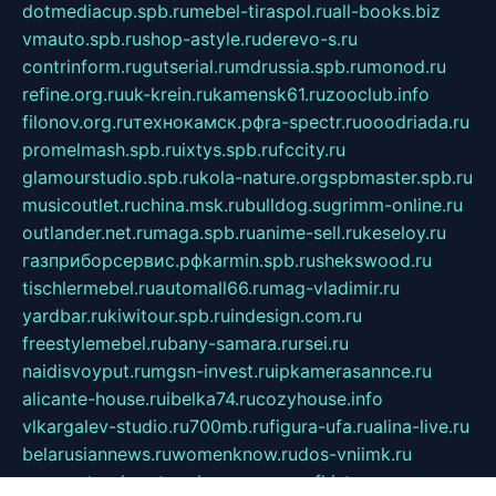
dotmediacup.spb.ru
mebel-tiraspol.ru
all-books.biz
vmauto.spb.ru
shop-astyle.ru
derevo-s.ru
contrinform.ru
gutserial.ru
mdrussia.spb.ru
monod.ru
refine.org.ru
uk-krein.ru
kamensk61.ru
zooclub.info
filonov.org.ru
технокамск.рф
ra-spectr.ru
ooodriada.ru
promelmash.spb.ru
ixtys.spb.ru
fccity.ru
glamourstudio.spb.ru
kola-nature.org
spbmaster.spb.ru
musicoutlet.ru
china.msk.ru
bulldog.su
grimm-online.ru
outlander.net.ru
maga.spb.ru
anime-sell.ru
keseloy.ru
газприборсервис.рф
karmin.spb.ru
shekswood.ru
tischlermebel.ru
automall66.ru
mag-vladimir.ru
yardbar.ru
kiwitour.spb.ru
indesign.com.ru
freestylemebel.ru
bany-samara.ru
rsei.ru
naidisvoyput.ru
mgsn-invest.ru
ipkamerasannce.ru
alicante-house.ru
ibelka74.ru
cozyhouse.info
vlkargalev-studio.ru
700mb.ru
figura-ufa.ru
alina-live.ru
belarusiannews.ru
womenknow.ru
dos-vniimk.ru
sega.net.ru
dv.net.ru
phenomenonsofhistory.com