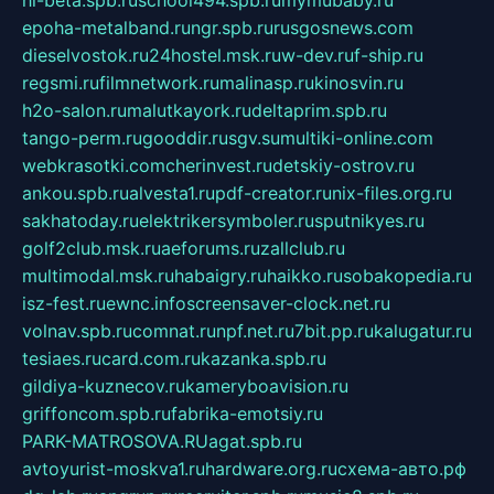
hl-beta.spb.ru
school494.spb.ru
mymubaby.ru
epoha-metalband.ru
ngr.spb.ru
rusgosnews.com
dieselvostok.ru
24hostel.msk.ru
w-dev.ru
f-ship.ru
regsmi.ru
filmnetwork.ru
malinasp.ru
kinosvin.ru
h2o-salon.ru
malutkayork.ru
deltaprim.spb.ru
tango-perm.ru
gooddir.ru
sgv.su
multiki-online.com
webkrasotki.com
cherinvest.ru
detskiy-ostrov.ru
ankou.spb.ru
alvesta1.ru
pdf-creator.ru
nix-files.org.ru
sakhatoday.ru
elektrikersymboler.ru
sputnikyes.ru
golf2club.msk.ru
aeforums.ru
zallclub.ru
multimodal.msk.ru
habaigry.ru
haikko.ru
sobakopedia.ru
isz-fest.ru
ewnc.info
screensaver-clock.net.ru
volnav.spb.ru
comnat.ru
npf.net.ru
7bit.pp.ru
kalugatur.ru
tesiaes.ru
card.com.ru
kazanka.spb.ru
gildiya-kuznecov.ru
kameryboavision.ru
griffoncom.spb.ru
fabrika-emotsiy.ru
PARK-MATROSOVA.RU
agat.spb.ru
avtoyurist-moskva1.ru
hardware.org.ru
схема-авто.рф