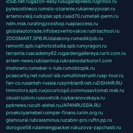
iclub.net.ru
gazon-easy.ru
sugarepilekb.ru
grinox.ru
pylesostineco.ru
msts-ozarenie.ru
kameryjooan.ru
artemovskij.ru
dopler.spb.ru
aid70.ru
metall-perm.ru
ndm.msk.ru
ratingzooshop.ru
apiaccess.ru
globalautotrade.info
bezverhovskoe.ru
drsschool.ru
ZOOSMART.SPB.RU
dalakony.ru
medikijob.ru
remontt.spb.ru
photostudia.spb.ru
myragon.ru
terramia.ru
academy62.ru
gardengallereya.ru
rti.com.ru
artem-news.ru
biserinca.ru
krasnodarkurort.com
imshowtv.ru
mebel-v-tule.ru
mobtopik.ru
pcsecurity.net.ru
tool-sib.ru
multimetrunit.ru
sp-tour.ru
fan-cs.ru
santeh-russia.ru
symbian9.net.ru
DSHAIR.RU
tmmotors.spb.ru
xjocuricopii.com
musavtomat.msk.ru
obustrojdom.ru
sovetcik.ru
ybaranovskaya.ru
ppknews.ru
cult-alshei.ru
JAPANRUSSIA.RU
proekciyamebel.ru
imper-finans.ru
rim.org.ru
glamourai.ru
brassminus.ru
zabor-pro.ru
ftn.pp.ru
dorogoe58.ru
laimengpacker.ru
kuzova-zapchasti.ru