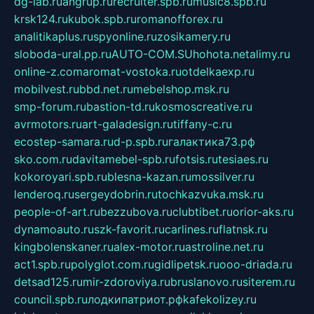
dg-lab.ru
angrup.ru
recruiter.spb.ru
music8.spb.ru
krsk124.ru
kubok.spb.ru
romanofforex.ru
analitikaplus.ru
spyonline.ru
zosikamery.ru
sloboda-ural.pp.ru
AUTO-COM.SU
hohota.net
alimy.ru
online-z.com
aromat-vostoka.ru
otdelkaexp.ru
mobilvest.ru
bbd.net.ru
mebelshop.msk.ru
smp-forum.ru
bastion-td.ru
kosmoscreative.ru
avrmotors.ru
art-galadesign.ru
tiffany-c.ru
ecostep-samara.ru
d-p.spb.ru
галактика73.рф
sko.com.ru
davitamebel-spb.ru
fotsis.ru
tesiaes.ru
kokoroyari.spb.ru
blesna-kazan.ru
mossilver.ru
lenderoq.ru
sergeydobrin.ru
tochkazvuka.msk.ru
people-of-art.ru
bezzubova.ru
clubtibet.ru
orior-aks.ru
dynamoauto.ru
szk-favorit.ru
carlines.ru
flatnsk.ru
kingbolenskaner.ru
alex-motor.ru
astroline.net.ru
act1.spb.ru
polyglot.com.ru
gidlipetsk.ru
ooo-driada.ru
detsad125.ru
mir-zdoroviya.ru
bruslanovo.ru
siterem.ru
council.spb.ru
лодкипатриот.рф
kafekolizey.ru