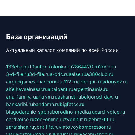
База организаций
Актуальный каталог компаний по всей России
133chel.ru
13autor-kolonka.ru
2864420.ru
2rich.ru
3-d-file.ru
3d-file.ru
a-cdc.ru
aalse.ru
a380club.ru
airgungames.ru
accounts-112.ru
adler-jun.ru
adonyev.ru
alfeihavsalnassr.ru
altaipant.ru
argentinamia.ru
aria-family.ru
arkrym.ru
ashanet.ru
belgorod-day.ru
bankaribi.ru
bandamn.ru
bigfatcc.ru
blagodarenie-spb.ru
borodino-media.ru
card-voice.ru
cardvoice.ru
zed-online.ru
zvonitut.ru
zebra-tlt.ru
zarafshan.ru
york-life.ru
vintovoykompressor.ru
vladivostok-map.ru
vlknrussia.ru
wasabi-shop.ru