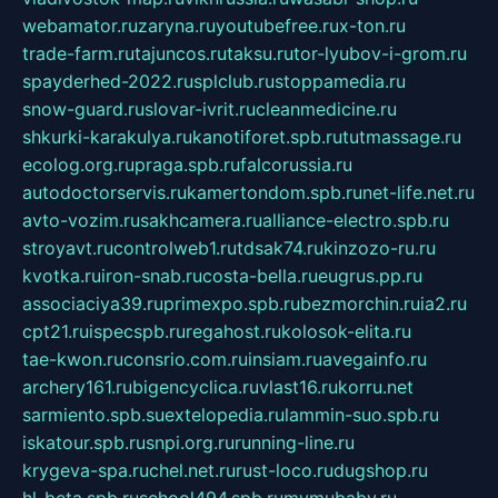
webamator.ru
zaryna.ru
youtubefree.ru
x-ton.ru
trade-farm.ru
tajuncos.ru
taksu.ru
tor-lyubov-i-grom.ru
spayderhed-2022.ru
splclub.ru
stoppamedia.ru
snow-guard.ru
slovar-ivrit.ru
cleanmedicine.ru
shkurki-karakulya.ru
kanotiforet.spb.ru
tutmassage.ru
ecolog.org.ru
praga.spb.ru
falcorussia.ru
autodoctorservis.ru
kamertondom.spb.ru
net-life.net.ru
avto-vozim.ru
sakhcamera.ru
alliance-electro.spb.ru
stroyavt.ru
controlweb1.ru
tdsak74.ru
kinzozo-ru.ru
kvotka.ru
iron-snab.ru
costa-bella.ru
eugrus.pp.ru
associaciya39.ru
primexpo.spb.ru
bezmorchin.ru
ia2.ru
cpt21.ru
ispecspb.ru
regahost.ru
kolosok-elita.ru
tae-kwon.ru
consrio.com.ru
insiam.ru
avegainfo.ru
archery161.ru
bigencyclica.ru
vlast16.ru
korru.net
sarmiento.spb.su
extelopedia.ru
lammin-suo.spb.ru
iskatour.spb.ru
snpi.org.ru
running-line.ru
krygeva-spa.ru
chel.net.ru
rust-loco.ru
dugshop.ru