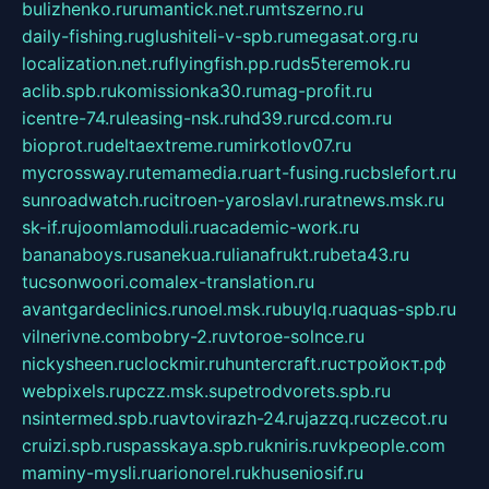
bulizhenko.ru
rumantick.net.ru
mtszerno.ru
daily-fishing.ru
glushiteli-v-spb.ru
megasat.org.ru
localization.net.ru
flyingfish.pp.ru
ds5teremok.ru
aclib.spb.ru
komissionka30.ru
mag-profit.ru
icentre-74.ru
leasing-nsk.ru
hd39.ru
rcd.com.ru
bioprot.ru
deltaextreme.ru
mirkotlov07.ru
mycrossway.ru
temamedia.ru
art-fusing.ru
cbslefort.ru
sunroadwatch.ru
citroen-yaroslavl.ru
ratnews.msk.ru
sk-if.ru
joomlamoduli.ru
academic-work.ru
bananaboys.ru
sanekua.ru
lianafrukt.ru
beta43.ru
tucsonwoori.com
alex-translation.ru
avantgardeclinics.ru
noel.msk.ru
buylq.ru
aquas-spb.ru
vilnerivne.com
bobry-2.ru
vtoroe-solnce.ru
nickysheen.ru
clockmir.ru
huntercraft.ru
стройокт.рф
webpixels.ru
pczz.msk.su
petrodvorets.spb.ru
nsintermed.spb.ru
avtovirazh-24.ru
jazzq.ru
czecot.ru
cruizi.spb.ru
spasskaya.spb.ru
kniris.ru
vkpeople.com
maminy-mysli.ru
arionorel.ru
khuseniosif.ru