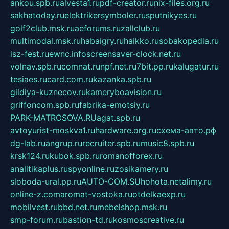
ankou.spb.ru
alvesta1.ru
pdf-creator.ru
nix-files.org.ru
sakhatoday.ru
elektrikersymboler.ru
sputnikyes.ru
golf2club.msk.ru
aeforums.ru
zallclub.ru
multimodal.msk.ru
habaigry.ru
haikko.ru
sobakopedia.ru
isz-fest.ru
ewnc.info
screensaver-clock.net.ru
volnav.spb.ru
comnat.ru
npf.net.ru
7bit.pp.ru
kalugatur.ru
tesiaes.ru
card.com.ru
kazanka.spb.ru
gildiya-kuznecov.ru
kameryboavision.ru
griffoncom.spb.ru
fabrika-emotsiy.ru
PARK-MATROSOVA.RU
agat.spb.ru
avtoyurist-moskva1.ru
hardware.org.ru
схема-авто.рф
dg-lab.ru
angrup.ru
recruiter.spb.ru
music8.spb.ru
krsk124.ru
kubok.spb.ru
romanofforex.ru
analitikaplus.ru
spyonline.ru
zosikamery.ru
sloboda-ural.pp.ru
AUTO-COM.SU
hohota.net
alimy.ru
online-z.com
aromat-vostoka.ru
otdelkaexp.ru
mobilvest.ru
bbd.net.ru
mebelshop.msk.ru
smp-forum.ru
bastion-td.ru
kosmoscreative.ru