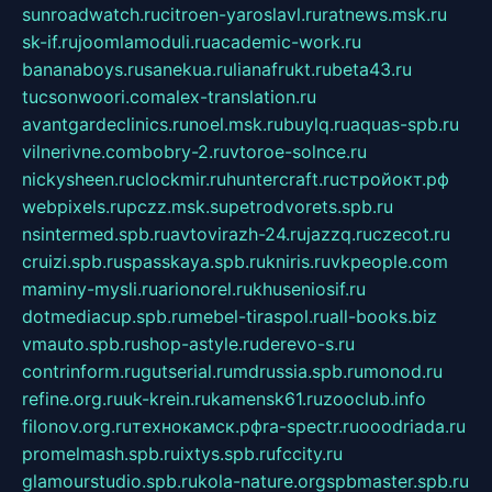
sunroadwatch.ru
citroen-yaroslavl.ru
ratnews.msk.ru
sk-if.ru
joomlamoduli.ru
academic-work.ru
bananaboys.ru
sanekua.ru
lianafrukt.ru
beta43.ru
tucsonwoori.com
alex-translation.ru
avantgardeclinics.ru
noel.msk.ru
buylq.ru
aquas-spb.ru
vilnerivne.com
bobry-2.ru
vtoroe-solnce.ru
nickysheen.ru
clockmir.ru
huntercraft.ru
стройокт.рф
webpixels.ru
pczz.msk.su
petrodvorets.spb.ru
nsintermed.spb.ru
avtovirazh-24.ru
jazzq.ru
czecot.ru
cruizi.spb.ru
spasskaya.spb.ru
kniris.ru
vkpeople.com
maminy-mysli.ru
arionorel.ru
khuseniosif.ru
dotmediacup.spb.ru
mebel-tiraspol.ru
all-books.biz
vmauto.spb.ru
shop-astyle.ru
derevo-s.ru
contrinform.ru
gutserial.ru
mdrussia.spb.ru
monod.ru
refine.org.ru
uk-krein.ru
kamensk61.ru
zooclub.info
filonov.org.ru
технокамск.рф
ra-spectr.ru
ooodriada.ru
promelmash.spb.ru
ixtys.spb.ru
fccity.ru
glamourstudio.spb.ru
kola-nature.org
spbmaster.spb.ru