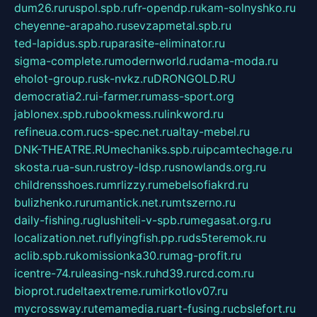
dum26.ru
ruspol.spb.ru
fr-opendp.ru
kam-solnyshko.ru
cheyenne-arapaho.ru
sevzapmetal.spb.ru
ted-lapidus.spb.ru
parasite-eliminator.ru
sigma-complete.ru
modernworld.ru
dama-moda.ru
eholot-group.ru
sk-nvkz.ru
DRONGOLD.RU
democratia2.ru
i-farmer.ru
mass-sport.org
jablonex.spb.ru
bookmess.ru
linkword.ru
refineua.com.ru
cs-spec.net.ru
altay-mebel.ru
DNK-THEATRE.RU
mechaniks.spb.ru
ipcamtechage.ru
skosta.ru
a-sun.ru
stroy-ldsp.ru
snowlands.org.ru
childrensshoes.ru
mrlizzy.ru
mebelsofiakrd.ru
bulizhenko.ru
rumantick.net.ru
mtszerno.ru
daily-fishing.ru
glushiteli-v-spb.ru
megasat.org.ru
localization.net.ru
flyingfish.pp.ru
ds5teremok.ru
aclib.spb.ru
komissionka30.ru
mag-profit.ru
icentre-74.ru
leasing-nsk.ru
hd39.ru
rcd.com.ru
bioprot.ru
deltaextreme.ru
mirkotlov07.ru
mycrossway.ru
temamedia.ru
art-fusing.ru
cbslefort.ru