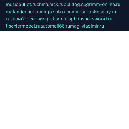
musicoutlet.ru
china.msk.ru
bulldog.su
grimm-online.ru
outlander.net.ru
maga.spb.ru
anime-sell.ru
keseloy.ru
газприборсервис.рф
karmin.spb.ru
shekswood.ru
tischlermebel.ru
automall66.ru
mag-vladimir.ru
yardbar.ru
kiwitour.spb.ru
indesign.com.ru
freestylemebel.ru
bany-samara.ru
rsei.ru
naidisvoyput.ru
mgsn-invest.ru
ipkamerasannce.ru
alicante-house.ru
ibelka74.ru
cozyhouse.info
vlkargalev-studio.ru
700mb.ru
figura-ufa.ru
alina-live.ru
belarusiannews.ru
womenknow.ru
dos-vniimk.ru
sega.net.ru
dv.net.ru
phenomenonsofhistory.com
telesputnik.net.ru
wall.pp.ru
pylesosroidmi.ru
gtc-clan.ru
cligs.ru
bibikazap.ru
popova.org.ru
netwhistler.spb.ru
bellvil.ru
bonzon.ru
iss-vladik.ru
defiparis.net.ru
las-gryzas.ru
amku.ru
electednews.spb.ru
feather.org.ru
spar72.ru
tankiigri.ru
dominus.com.ru
ibtree.ru
sanykool.pp.ru
unixlib.org.ru
menatep.spb.ru
gartenterrassen.ru
printeka.ru