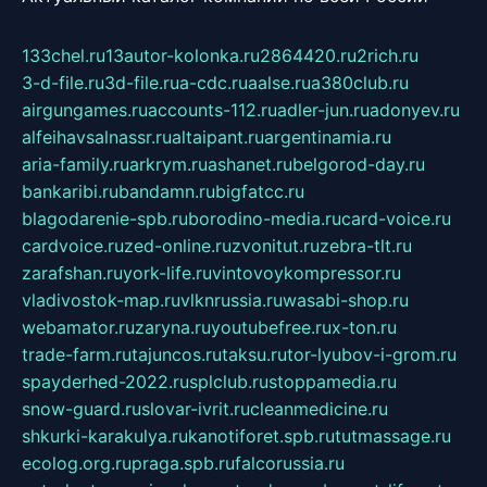
133chel.ru
13autor-kolonka.ru
2864420.ru
2rich.ru
3-d-file.ru
3d-file.ru
a-cdc.ru
aalse.ru
a380club.ru
airgungames.ru
accounts-112.ru
adler-jun.ru
adonyev.ru
alfeihavsalnassr.ru
altaipant.ru
argentinamia.ru
aria-family.ru
arkrym.ru
ashanet.ru
belgorod-day.ru
bankaribi.ru
bandamn.ru
bigfatcc.ru
blagodarenie-spb.ru
borodino-media.ru
card-voice.ru
cardvoice.ru
zed-online.ru
zvonitut.ru
zebra-tlt.ru
zarafshan.ru
york-life.ru
vintovoykompressor.ru
vladivostok-map.ru
vlknrussia.ru
wasabi-shop.ru
webamator.ru
zaryna.ru
youtubefree.ru
x-ton.ru
trade-farm.ru
tajuncos.ru
taksu.ru
tor-lyubov-i-grom.ru
spayderhed-2022.ru
splclub.ru
stoppamedia.ru
snow-guard.ru
slovar-ivrit.ru
cleanmedicine.ru
shkurki-karakulya.ru
kanotiforet.spb.ru
tutmassage.ru
ecolog.org.ru
praga.spb.ru
falcorussia.ru