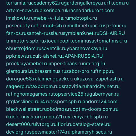
terramia.ru
academy62.ru
gardengallereya.ru
rti.com.ru
artem-news.ru
biserinca.ru
krasnodarkurort.com
imshowtv.ru
mebel-v-tule.ru
mobtopik.ru
pcsecurity.net.ru
tool-sib.ru
multimetrunit.ru
sp-tour.ru
fan-cs.ru
santeh-russia.ru
symbian9.net.ru
DSHAIR.RU
tmmotors.spb.ru
xjocuricopii.com
musavtomat.msk.ru
obustrojdom.ru
sovetcik.ru
ybaranovskaya.ru
ppknews.ru
cult-alshei.ru
JAPANRUSSIA.RU
proekciyamebel.ru
imper-finans.ru
rim.org.ru
glamourai.ru
brassminus.ru
zabor-pro.ru
ftn.pp.ru
dorogoe58.ru
laimengpacker.ru
kuzova-zapchasti.ru
sageerp.ru
taxodrom.ru
dsrazvitie.ru
hardcity.net.ru
ratinghomegames.ru
topservice25.ru
gubernyan.ru
gtglasslined.ru
ii4.ru
tssport.spb.ru
andorra24.com
blackwallstreet.ru
oboimos.ru
optim-doors.com.ru
ikuch.ru
nycr.org.ru
npa21.ru
vremya-ch.spb.ru
desert000.ru
ivtorgi.ru
ifiori.ru
catalog-statei.ru
dcv.org.ru
spetsmaster174.ru
ipkameryhiseeu.ru