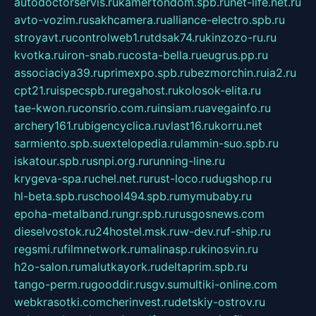
autodoctorservis.ru
kamertondom.spb.ru
net-life.net.ru
avto-vozim.ru
sakhcamera.ru
alliance-electro.spb.ru
stroyavt.ru
controlweb1.ru
tdsak74.ru
kinzozo-ru.ru
kvotka.ru
iron-snab.ru
costa-bella.ru
eugrus.pp.ru
associaciya39.ru
primexpo.spb.ru
bezmorchin.ru
ia2.ru
cpt21.ru
ispecspb.ru
regahost.ru
kolosok-elita.ru
tae-kwon.ru
consrio.com.ru
insiam.ru
avegainfo.ru
archery161.ru
bigencyclica.ru
vlast16.ru
korru.net
sarmiento.spb.su
extelopedia.ru
lammin-suo.spb.ru
iskatour.spb.ru
snpi.org.ru
running-line.ru
krygeva-spa.ru
chel.net.ru
rust-loco.ru
dugshop.ru
hl-beta.spb.ru
school494.spb.ru
mymubaby.ru
epoha-metalband.ru
ngr.spb.ru
rusgosnews.com
dieselvostok.ru
24hostel.msk.ru
w-dev.ru
f-ship.ru
regsmi.ru
filmnetwork.ru
malinasp.ru
kinosvin.ru
h2o-salon.ru
malutkayork.ru
deltaprim.spb.ru
tango-perm.ru
gooddir.ru
sgv.su
multiki-online.com
webkrasotki.com
cherinvest.ru
detskiy-ostrov.ru