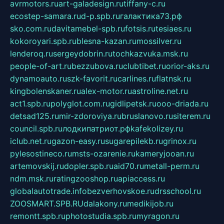
avrmotors.ru
art-galadesign.ru
tiffany-c.ru
ecostep-samara.ru
d-p.spb.ru
галактика73.рф
sko.com.ru
davitamebel-spb.ru
fotsis.ru
tesiaes.ru
kokoroyari.spb.ru
blesna-kazan.ru
mossilver.ru
lenderoq.ru
sergeydobrin.ru
tochkazvuka.msk.ru
people-of-art.ru
bezzubova.ru
clubtibet.ru
orior-aks.ru
dynamoauto.ru
szk-favorit.ru
carlines.ru
flatnsk.ru
kingbolenskaner.ru
alex-motor.ru
astroline.net.ru
act1.spb.ru
polyglot.com.ru
gidlipetsk.ru
ooo-driada.ru
detsad125.ru
mir-zdoroviya.ru
bruslanovo.ru
siterem.ru
council.spb.ru
лодкипатриот.рф
kafekolizey.ru
iclub.net.ru
gazon-easy.ru
sugarepilekb.ru
grinox.ru
pylesostineco.ru
msts-ozarenie.ru
kameryjooan.ru
artemovskij.ru
dopler.spb.ru
aid70.ru
metall-perm.ru
ndm.msk.ru
ratingzooshop.ru
apiaccess.ru
globalautotrade.info
bezverhovskoe.ru
drsschool.ru
ZOOSMART.SPB.RU
dalakony.ru
medikijob.ru
remontt.spb.ru
photostudia.spb.ru
myragon.ru