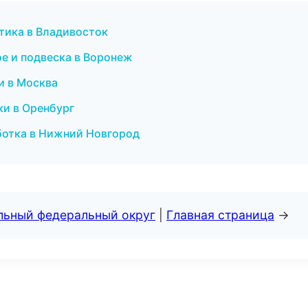
птика в Владивосток
вое и подвеска в Воронеж
и в Москва
ки в Оренбург
ботка в Нижний Новгород
альный федеральный округ
|
Главная страница
→