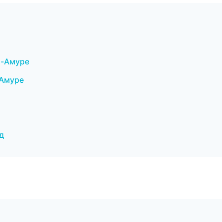
а-Амуре
-Амуре
д