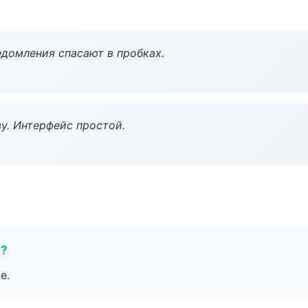
домления спасают в пробках.
у. Интерфейс простой.
е?
е.