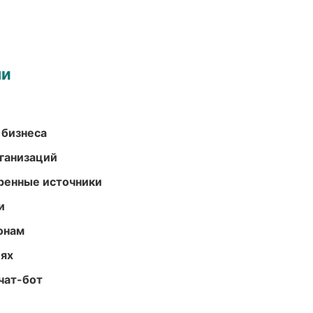
ми
 бизнеса
ганизаций
еренные источники
и
онам
иях
чат-бот