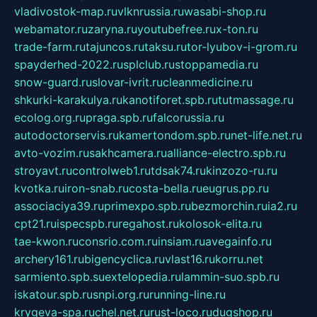
vladivostok-map.ru
vlknrussia.ru
wasabi-shop.ru
webamator.ru
zaryna.ru
youtubefree.ru
x-ton.ru
trade-farm.ru
tajuncos.ru
taksu.ru
tor-lyubov-i-grom.ru
spayderhed-2022.ru
splclub.ru
stoppamedia.ru
snow-guard.ru
slovar-ivrit.ru
cleanmedicine.ru
shkurki-karakulya.ru
kanotiforet.spb.ru
tutmassage.ru
ecolog.org.ru
praga.spb.ru
falcorussia.ru
autodoctorservis.ru
kamertondom.spb.ru
net-life.net.ru
avto-vozim.ru
sakhcamera.ru
alliance-electro.spb.ru
stroyavt.ru
controlweb1.ru
tdsak74.ru
kinzozo-ru.ru
kvotka.ru
iron-snab.ru
costa-bella.ru
eugrus.pp.ru
associaciya39.ru
primexpo.spb.ru
bezmorchin.ru
ia2.ru
cpt21.ru
ispecspb.ru
regahost.ru
kolosok-elita.ru
tae-kwon.ru
consrio.com.ru
insiam.ru
avegainfo.ru
archery161.ru
bigencyclica.ru
vlast16.ru
korru.net
sarmiento.spb.su
extelopedia.ru
lammin-suo.spb.ru
iskatour.spb.ru
snpi.org.ru
running-line.ru
krygeva-spa.ru
chel.net.ru
rust-loco.ru
dugshop.ru