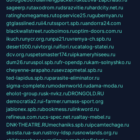
sageerp.ru
taxodrom.ru
dsrazvitie.ru
hardcity.net.ru
ratinghomegames.ru
topservice25.ru
gubernyan.ru
gtglasslined.ru
ii4.ru
tssport.spb.ru
andorra24.com
blackwallstreet.ru
oboimos.ru
optim-doors.com.ru
ikuch.ru
nycr.org.ru
npa21.ru
vremya-ch.spb.ru
desert000.ru
ivtorgi.ru
ifiori.ru
catalog-statei.ru
dcv.org.ru
spetsmaster174.ru
ipkameryhiseeu.ru
dum26.ru
ruspol.spb.ru
fr-opendp.ru
kam-solnyshko.ru
cheyenne-arapaho.ru
sevzapmetal.spb.ru
ted-lapidus.spb.ru
parasite-eliminator.ru
sigma-complete.ru
modernworld.ru
dama-moda.ru
eholot-group.ru
sk-nvkz.ru
DRONGOLD.RU
democratia2.ru
i-farmer.ru
mass-sport.org
jablonex.spb.ru
bookmess.ru
linkword.ru
refineua.com.ru
cs-spec.net.ru
altay-mebel.ru
DNK-THEATRE.RU
mechaniks.spb.ru
ipcamtechage.ru
skosta.ru
a-sun.ru
stroy-ldsp.ru
snowlands.org.ru