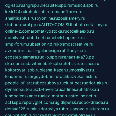
dg-lab.ru
angrup.ru
recruiter.spb.ru
music8.spb.ru
krsk124.ru
kubok.spb.ru
romanofforex.ru
analitikaplus.ru
spyonline.ru
zosikamery.ru
sloboda-ural.pp.ru
AUTO-COM.SU
hohota.net
alimy.ru
online-z.com
aromat-vostoka.ru
otdelkaexp.ru
mobilvest.ru
bbd.net.ru
mebelshop.msk.ru
smp-forum.ru
bastion-td.ru
kosmoscreative.ru
avrmotors.ru
art-galadesign.ru
tiffany-c.ru
ecostep-samara.ru
d-p.spb.ru
галактика73.рф
sko.com.ru
davitamebel-spb.ru
fotsis.ru
tesiaes.ru
kokoroyari.spb.ru
blesna-kazan.ru
mossilver.ru
lenderoq.ru
sergeydobrin.ru
tochkazvuka.msk.ru
people-of-art.ru
bezzubova.ru
clubtibet.ru
orior-aks.ru
dynamoauto.ru
szk-favorit.ru
carlines.ru
flatnsk.ru
kingbolenskaner.ru
alex-motor.ru
astroline.net.ru
act1.spb.ru
polyglot.com.ru
gidlipetsk.ru
ooo-driada.ru
detsad125.ru
mir-zdoroviya.ru
bruslanovo.ru
siterem.ru
council.spb.ru
лодкипатриот.рф
kafekolizey.ru