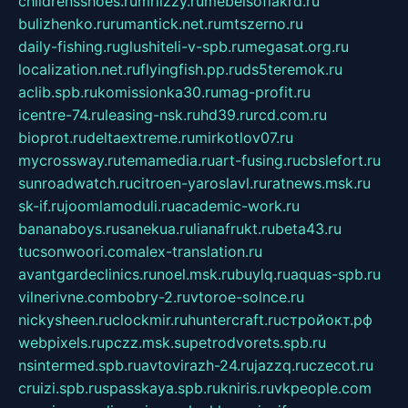
childrensshoes.ru
mrlizzy.ru
mebelsofiakrd.ru
bulizhenko.ru
rumantick.net.ru
mtszerno.ru
daily-fishing.ru
glushiteli-v-spb.ru
megasat.org.ru
localization.net.ru
flyingfish.pp.ru
ds5teremok.ru
aclib.spb.ru
komissionka30.ru
mag-profit.ru
icentre-74.ru
leasing-nsk.ru
hd39.ru
rcd.com.ru
bioprot.ru
deltaextreme.ru
mirkotlov07.ru
mycrossway.ru
temamedia.ru
art-fusing.ru
cbslefort.ru
sunroadwatch.ru
citroen-yaroslavl.ru
ratnews.msk.ru
sk-if.ru
joomlamoduli.ru
academic-work.ru
bananaboys.ru
sanekua.ru
lianafrukt.ru
beta43.ru
tucsonwoori.com
alex-translation.ru
avantgardeclinics.ru
noel.msk.ru
buylq.ru
aquas-spb.ru
vilnerivne.com
bobry-2.ru
vtoroe-solnce.ru
nickysheen.ru
clockmir.ru
huntercraft.ru
стройокт.рф
webpixels.ru
pczz.msk.su
petrodvorets.spb.ru
nsintermed.spb.ru
avtovirazh-24.ru
jazzq.ru
czecot.ru
cruizi.spb.ru
spasskaya.spb.ru
kniris.ru
vkpeople.com