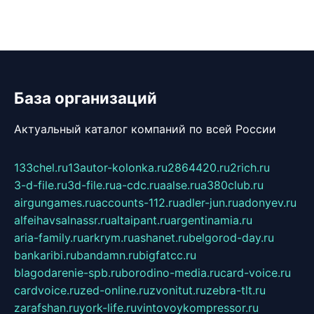
База организаций
Актуальный каталог компаний по всей России
133chel.ru
13autor-kolonka.ru
2864420.ru
2rich.ru
3-d-file.ru
3d-file.ru
a-cdc.ru
aalse.ru
a380club.ru
airgungames.ru
accounts-112.ru
adler-jun.ru
adonyev.ru
alfeihavsalnassr.ru
altaipant.ru
argentinamia.ru
aria-family.ru
arkrym.ru
ashanet.ru
belgorod-day.ru
bankaribi.ru
bandamn.ru
bigfatcc.ru
blagodarenie-spb.ru
borodino-media.ru
card-voice.ru
cardvoice.ru
zed-online.ru
zvonitut.ru
zebra-tlt.ru
zarafshan.ru
york-life.ru
vintovoykompressor.ru