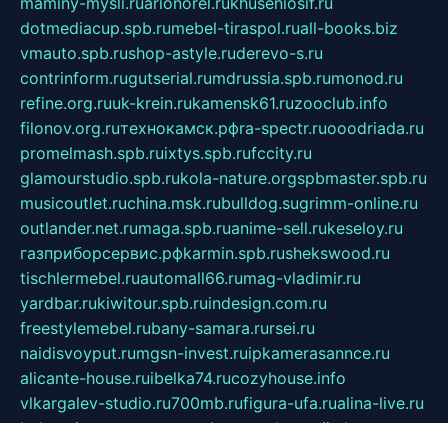
maminy-mysli.ru
arionorel.ru
khuseniosif.ru
dotmediacup.spb.ru
mebel-tiraspol.ru
all-books.biz
vmauto.spb.ru
shop-astyle.ru
derevo-s.ru
contrinform.ru
gutserial.ru
mdrussia.spb.ru
monod.ru
refine.org.ru
uk-krein.ru
kamensk61.ru
zooclub.info
filonov.org.ru
технокамск.рф
ra-spectr.ru
ooodriada.ru
promelmash.spb.ru
ixtys.spb.ru
fccity.ru
glamourstudio.spb.ru
kola-nature.org
spbmaster.spb.ru
musicoutlet.ru
china.msk.ru
bulldog.su
grimm-online.ru
outlander.net.ru
maga.spb.ru
anime-sell.ru
keseloy.ru
газприборсервис.рф
karmin.spb.ru
shekswood.ru
tischlermebel.ru
automall66.ru
mag-vladimir.ru
yardbar.ru
kiwitour.spb.ru
indesign.com.ru
freestylemebel.ru
bany-samara.ru
rsei.ru
naidisvoyput.ru
mgsn-invest.ru
ipkamerasannce.ru
alicante-house.ru
ibelka74.ru
cozyhouse.info
vlkargalev-studio.ru
700mb.ru
figura-ufa.ru
alina-live.ru
belarusiannews.ru
womenknow.ru
dos-vniimk.ru