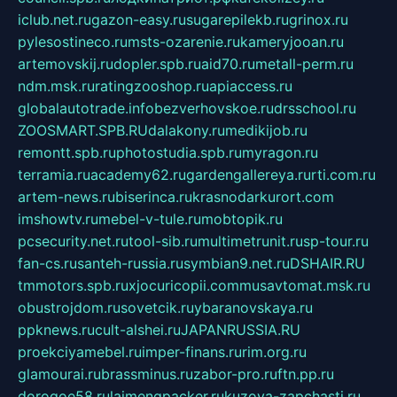
iclub.net.ru
gazon-easy.ru
sugarepilekb.ru
grinox.ru
pylesostineco.ru
msts-ozarenie.ru
kameryjooan.ru
artemovskij.ru
dopler.spb.ru
aid70.ru
metall-perm.ru
ndm.msk.ru
ratingzooshop.ru
apiaccess.ru
globalautotrade.info
bezverhovskoe.ru
drsschool.ru
ZOOSMART.SPB.RU
dalakony.ru
medikijob.ru
remontt.spb.ru
photostudia.spb.ru
myragon.ru
terramia.ru
academy62.ru
gardengallereya.ru
rti.com.ru
artem-news.ru
biserinca.ru
krasnodarkurort.com
imshowtv.ru
mebel-v-tule.ru
mobtopik.ru
pcsecurity.net.ru
tool-sib.ru
multimetrunit.ru
sp-tour.ru
fan-cs.ru
santeh-russia.ru
symbian9.net.ru
DSHAIR.RU
tmmotors.spb.ru
xjocuricopii.com
musavtomat.msk.ru
obustrojdom.ru
sovetcik.ru
ybaranovskaya.ru
ppknews.ru
cult-alshei.ru
JAPANRUSSIA.RU
proekciyamebel.ru
imper-finans.ru
rim.org.ru
glamourai.ru
brassminus.ru
zabor-pro.ru
ftn.pp.ru
dorogoe58.ru
laimengpacker.ru
kuzova-zapchasti.ru