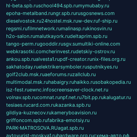
hl-beta.spb.ru
school494.spb.ru
mymubaby.ru
epoha-metalband.ru
ngr.spb.ru
rusgosnews.com
dieselvostok.ru
24hostel.msk.ru
w-dev.ru
f-ship.ru
regsmi.ru
filmnetwork.ru
malinasp.ru
kinosvin.ru
h2o-salon.ru
malutkayork.ru
deltaprim.spb.ru
tango-perm.ru
gooddir.ru
sgv.su
multiki-online.com
webkrasotki.com
cherinvest.ru
detskiy-ostrov.ru
ankou.spb.ru
alvesta1.ru
pdf-creator.ru
nix-files.org.ru
sakhatoday.ru
elektrikersymboler.ru
sputnikyes.ru
golf2club.msk.ru
aeforums.ru
zallclub.ru
multimodal.msk.ru
habaigry.ru
haikko.ru
sobakopedia.ru
isz-fest.ru
ewnc.info
screensaver-clock.net.ru
volnav.spb.ru
comnat.ru
npf.net.ru
7bit.pp.ru
kalugatur.ru
tesiaes.ru
card.com.ru
kazanka.spb.ru
gildiya-kuznecov.ru
kameryboavision.ru
griffoncom.spb.ru
fabrika-emotsiy.ru
PARK-MATROSOVA.RU
agat.spb.ru
avtoyurist-moskva1.ru
hardware.org.ru
схема-авто.рф